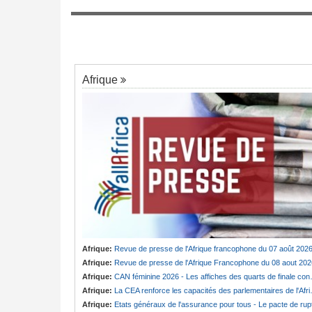
7
ministre pris au piège
p d'Etat, Sani
ue
Afrique
Afrique:
Revue de presse de l'Afrique francophone du 07 août 202
Afrique:
Revue de presse de l'Afrique Francophone du 08 aout 202
Afrique:
CAN féminine 2026 - Les affiches des quarts de finale connues
Afrique:
La CEA renforce les capacités des parlementaires de l'Afrique de l'Est
Afrique:
Etats généraux de l'assurance pour tous - Le pacte de ruptur