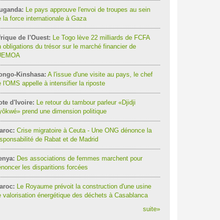
uganda:
Le pays approuve l'envoi de troupes au sein
 la force internationale à Gaza
rique de l'Ouest:
Le Togo lève 22 milliards de FCFA
 obligations du trésor sur le marché financier de
'UEMOA
ongo-Kinshasa:
A l'issue d'une visite au pays, le chef
 l'OMS appelle à intensifier la riposte
te d'Ivoire:
Le retour du tambour parleur «Djidji
ôkwé» prend une dimension politique
aroc:
Crise migratoire à Ceuta - Une ONG dénonce la
sponsabilité de Rabat et de Madrid
enya:
Des associations de femmes marchent pour
noncer les disparitions forcées
aroc:
Le Royaume prévoit la construction d'une usine
 valorisation énergétique des déchets à Casablanca
suite
»