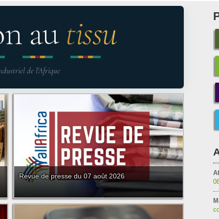
on au
tissu
ndustriel de l'Afrique
A
Af
Revue de presse du 07 août 2026
0
M
co