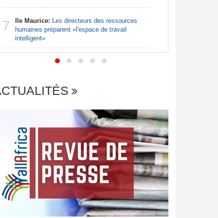
Afrique:
7
Ile Maurice:
Les directeurs des ressources
file en q
7
humaines préparent «l'espace de travail
intelligent»
ACTUALITÉS