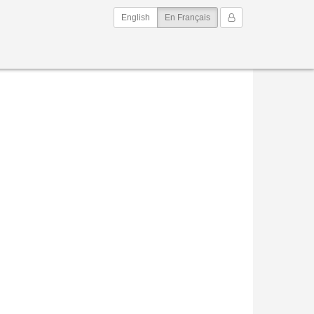
(current)
Mon Compte
English
En Français