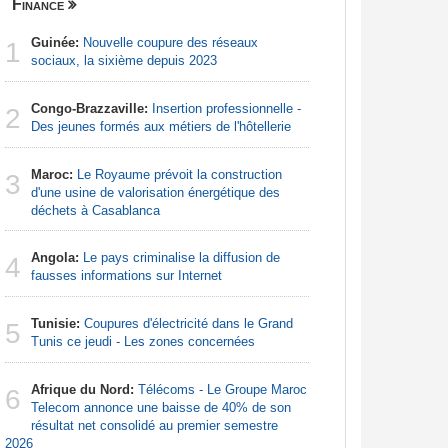
Finance
Nigeria
Guinée:
Nouvelle coupure des réseaux
Nigeria:
1
1
sociaux, la sixième depuis 2023
d'Abuja p
Congo-Brazzaville:
Insertion professionnelle -
Afrique:
2
2
Des jeunes formés aux métiers de l'hôtellerie
francopho
Maroc:
Le Royaume prévoit la construction
Nigeria:
3
3
d'une usine de valorisation énergétique des
naît de la
déchets à Casablanca
à travers 
Angola:
Le pays criminalise la diffusion de
Afrique:
4
4
fausses informations sur Internet
Zambie rej
Tunisie:
Coupures d'électricité dans le Grand
Afrique:
5
5
Tunis ce jeudi - Les zones concernées
visent un 
Marocain
Afrique du Nord:
Télécoms - Le Groupe Maroc
6
Afrique:
Telecom annonce une baisse de 40% de son
6
Francoph
résultat net consolidé au premier semestre
2026