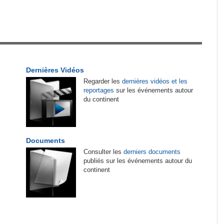
tirés du site
es
Afrique:
CAN féminine 2026 - Les affiches des
1
quarts de finale connues
 de
Guinée:
Polémique autour des vacances du
2
président Doumbouya en Grèce - Opposition et
Dernières Vidéos
citoyens divisés
Regarder les
dernières vidéos et les
reportages
sur les événements autour
Tunisie:
Mondiaux d'athlétisme U20 - Mohamed
3
du continent
Ali El Hamdi décroche sa place en finale du
3000m steeple
de
Madagascar:
Bemasoandro Itaosy - Un arrêté
4
Documents
encadre les famorana et les famadihana
Consulter les
derniers documents
engage
publiés sur les événements autour du
continent
Cote d'Ivoire:
Match de gala de l'Indépendance
5
- Le Gouvernement s'impose face à la FIF dans
rgit
une ambiance de fête
Guinée:
Le général Amara Camara assume les
6
e
fonctions présidentielles