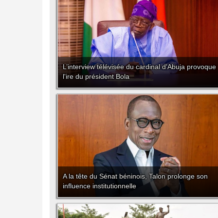
L’interview télévisée du cardinal d'Abuja provoque
l'ire du président Bola
A la tête du Sénat béninois, Talon prolonge son
influence institutionnelle