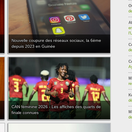
O
de
Af
en
l
Nouvelle coupure des réseaux sociaux, la 6ème
C
depuis 2023 en Guinée
de
Co
Ay
M
re
K
dé
CAN féminine 2026 - Les affiches des quarts de
M
finale connues
de