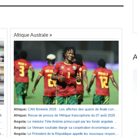
Cameroun:
Effoudou accuse Fouda de «
7
Général bandit »
Afrique Australe
6
Afrique:
CAN féminine 2026 - Les affiches des quarts de finale connues
6
Afrique:
Revue de presse de l'Afrique francophone du 07 août 2026
Angola:
Le ministre Téte António préoccupé par les fonds angolais bloqués en Suisse
Angola:
Le Vietnam souhaite élargir sa coopération économique avec le pays
e
Angola:
Le Président de la République appelle les nouveaux responsables à renforcer l'action de l'Exécutif