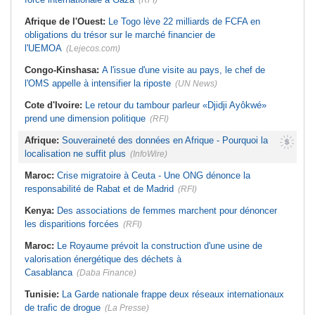
(RFI)
Afrique de l'Ouest:
Le Togo lève 22 milliards de FCFA en
obligations du trésor sur le marché financier de
l'UEMOA
(Lejecos.com)
Congo-Kinshasa:
A l'issue d'une visite au pays, le chef de
l'OMS appelle à intensifier la riposte
(UN News)
Cote d'Ivoire:
Le retour du tambour parleur «Djidji Ayôkwé»
prend une dimension politique
(RFI)
Afrique:
Souveraineté des données en Afrique - Pourquoi la
localisation ne suffit plus
(InfoWire)
Maroc:
Crise migratoire à Ceuta - Une ONG dénonce la
responsabilité de Rabat et de Madrid
(RFI)
Kenya:
Des associations de femmes marchent pour dénoncer
les disparitions forcées
(RFI)
Maroc:
Le Royaume prévoit la construction d'une usine de
valorisation énergétique des déchets à
Casablanca
(Daba Finance)
Tunisie:
La Garde nationale frappe deux réseaux internationaux
de trafic de drogue
(La Presse)