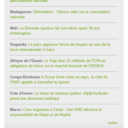
durcissement électoral
Madagascar:
Refondation - Silence radio sur la concertation
nationale
Mali:
La Biennale sportive fait son retour après 36 ans
d'interruption
Ouganda:
Le pays approuve l'envoi de troupes au sein de la
force internationale à Gaza
Afrique de l'Ouest:
Le Togo lève 22 milliards de FCFA en
obligations du trésor sur le marché financier de l'UEMOA
Congo-Kinshasa:
A l'issue d'une visite au pays, le chef de
l'OMS appelle à intensifier la riposte
Cote d'Ivoire:
Le retour du tambour parleur «Djidji Ayôkwé»
prend une dimension politique
Maroc:
Crise migratoire à Ceuta - Une ONG dénonce la
responsabilité de Rabat et de Madrid
suite
»