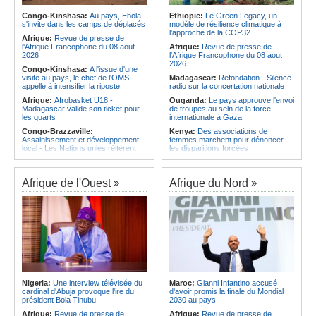
Afrique:
Le roman-photo de la
les services rendus à la Patrie
phase de groupes de la
Congo-Kinshasa:
Au pays, Ebola
Ethiopie:
Le Green Legacy, un
Angola:
Le président de
TotalEnergies CAF Coupe d'Afrique
s'invite dans les camps de déplacés
modèle de résilience climatique à
l'Assemblée nationale en mission
Féminine, Maroc 2026
l'approche de la COP32
d'évaluation de l'activité
Afrique:
Revue de presse de
Afrique:
Présentation du Groupe
parlementaire de Lunda-Sul
l'Afrique Francophone du 08 aout
Afrique:
Revue de presse de
d'Étude Technique (TSG) de la
2026
l'Afrique Francophone du 08 aout
TotalEnergies CAF Coupe d'Afrique
2026
Congo-Kinshasa:
A l'issue d'une
des Nations Féminine, Maroc 2026
visite au pays, le chef de l'OMS
Madagascar:
Refondation - Silence
appelle à intensifier la riposte
radio sur la concertation nationale
Afrique:
Afrobasket U18 -
Ouganda:
Le pays approuve l'envoi
Madagascar valide son ticket pour
de troupes au sein de la force
les quarts
internationale à Gaza
Congo-Brazzaville:
Kenya:
Des associations de
Assainissement et développement
femmes marchent pour dénoncer
local - Les Nations unies réitèrent
les disparitions forcées
leur soutien au pays
Madagascar:
Danse - La création
Angola:
Le pays a achevé 89 % du
chorégraphique rassemble ses
déminage des 911 zones minées
adeptes
Afrique de l'Ouest
Afrique du Nord
Angola:
Des élèves angolais
Madagascar:
Média - Mort subite
remportent plus de 50 médailles aux
de Sitraka Rakotobe
Olympiades de mathématiques en
Madagascar:
Les reins solides
Angleterre
Madagascar:
Vol à la tire - Un
Angola:
Petro qualifié pour les
groupe de six femmes se retrouve
demi-finales du championnat
en prison
national féminin
Madagascar:
Athlétisme - 100
Angola:
Baisse des cas de
mètres - Junior Tsiravay et Zo
tuberculose au premier semestre
Rakotonary co-champions
dans la province de Cunene
Nigeria:
Une interview télévisée du
Maroc:
Gianni Infantino accusé
cardinal d'Abuja provoque l'ire du
d'avoir promis la finale du Mondial
Angola:
Le pétrole brut Brent
président Bola Tinubu
2030 au pays
s'échange en territoire positif
Afrique:
Revue de presse de
Afrique:
Revue de presse de