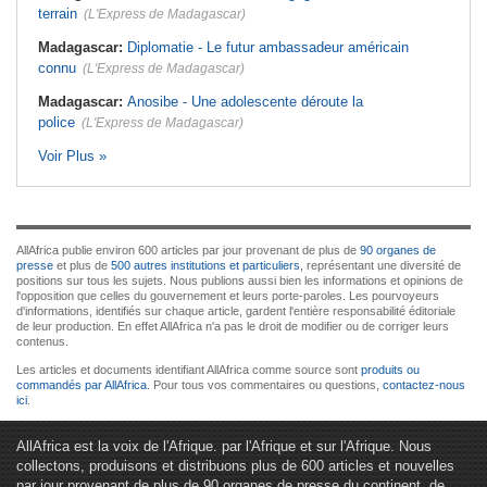
terrain
(L'Express de Madagascar)
Madagascar:
Diplomatie - Le futur ambassadeur américain
connu
(L'Express de Madagascar)
Madagascar:
Anosibe - Une adolescente déroute la
police
(L'Express de Madagascar)
Voir Plus »
AllAfrica publie environ 600 articles par jour provenant de plus de
90 organes de
presse
et plus de
500 autres institutions et particuliers
, représentant une diversité de
positions sur tous les sujets. Nous publions aussi bien les informations et opinions de
l'opposition que celles du gouvernement et leurs porte-paroles. Les pourvoyeurs
d'informations, identifiés sur chaque article, gardent l'entière responsabilité éditoriale
de leur production. En effet AllAfrica n'a pas le droit de modifier ou de corriger leurs
contenus.
Les articles et documents identifiant AllAfrica comme source sont
produits ou
commandés par AllAfrica
. Pour tous vos commentaires ou questions,
contactez-nous
ici
.
AllAfrica est la voix de l'Afrique. par l'Afrique et sur l'Afrique. Nous
collectons, produisons et distribuons plus de 600 articles et nouvelles
par jour provenant de plus de 90 organes de presse du continent, de