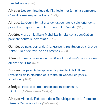
Bende-Bende
(DW)
Afrique:
L'essor historique de l'Éthiopie met à mal la campagne
d'hostilité menée par Le Caire
(ENA)
Afrique:
La Cour international de justice fixe le calendrier de la
procédure engagée par la RDC contre le Rwanda
(RFI)
Algérie:
France - L'affaire Mehdi Laribi relance la coopération
policière contre le narcotrafic
(RFI)
Guinée:
Le pays demande à la France la restitution du crâne de
Bokar Biro et de trois de ses proches
(RFI)
Sénégal:
Trois chroniqueurs pro-Pastef condamnés pour offense
au chef de l'État
(RFI)
Soudan:
Le pays échange avec le président de l'UA sur
l'évolution de la situation et la visite du Conseil de paix à
Khartoum
(SNA)
Sénégal:
Procès de trois chroniqueurs proches du
PASTEF
(L'Observateur Paalga)
Afrique:
Visite du Président de la République et de la Première
Dame à Yamoussoukro
(Gabonews)