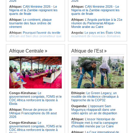
2026
2026
Afrique:
CAN féminine 2026 - Le
Afrique:
CAN féminine 2026 - Le
Nigeria et la Zambie rejoignent les
Nigeria et la Zambie rejoignent les
quarts de finale
quarts de finale
Afrique:
Le continent, plaque
Afrique:
L'Angola participe à la 21e
tournante des faux ordres de
réunion du Partenariat Afrique-
virement
Monde arabe au Caire
Afrique:
Pourquoi l'avenir du textile
Angola:
Le pays et les États-Unis
africain est bien plus prometteur que
examinent de nouveaux domaines
ne le laissent penser les chiffres
de coopération en matière de
défense
Afrique:
Les Africains en première
ligne face à la crise de la biodiversité
Angola:
Adão de Almeida prône des
Afrique Centrale
Afrique de l'Est
politiques de promotion de l'égalité
Afrique:
L'essor historique de
des genres
l'Éthiopie met à mal la campagne
d'hostilité menée par Le Caire
Angola:
La CIVICOP réitère son
appel aux familles des victimes pour
Afrique:
La Cour international de
des tests ADN
justice fixe le calendrier de la
procédure engagée par la RDC
Angola:
Le Président de la
contre le Rwanda
République nomme un nouveau
secrétaire d'État au MIREX
Afrique:
Visite du Président de la
République et de la Première Dame
Namibie:
Plus de 8.000 enfants
à Yamoussoukro
intégrés au système éducatif au
Congo-Kinshasa:
Le
Ethiopie:
Le Green Legacy, un
pays
gouvernement congolais, l'OMS et le
modèle de résilience climatique à
Afrique:
Le Forum de
CDC Africa renforcent la riposte à
l'approche de la COP32
l'entrepreneuriat de Sept Afrique se
Angola:
Le Brent ouvre à 78,82
Ebola
veut une plateforme de mobilisation
dollars le baril
Ouganda:
L'opposant Sam
des investissements
Afrique:
Revue de presse de
Mugumya réapparaît dans une
l'Afrique Francophone du 06 aout
vidéo après un an de disparition
2026
Afrique:
L'essor historique de
Congo-Kinshasa:
Le
l'Éthiopie met à mal la campagne
gouvernement congolais, l'OMS et le
d'hostilité menée par Le Caire
CDC Africa renforcent la riposte à
Afrique:
La Cour international de