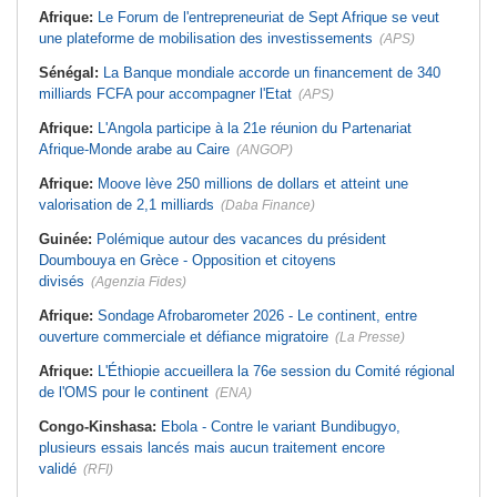
Afrique:
Le Forum de l'entrepreneuriat de Sept Afrique se veut
une plateforme de mobilisation des investissements
(APS)
Sénégal:
La Banque mondiale accorde un financement de 340
milliards FCFA pour accompagner l'Etat
(APS)
Afrique:
L'Angola participe à la 21e réunion du Partenariat
Afrique-Monde arabe au Caire
(ANGOP)
Afrique:
Moove lève 250 millions de dollars et atteint une
valorisation de 2,1 milliards
(Daba Finance)
Guinée:
Polémique autour des vacances du président
Doumbouya en Grèce - Opposition et citoyens
divisés
(Agenzia Fides)
Afrique:
Sondage Afrobarometer 2026 - Le continent, entre
ouverture commerciale et défiance migratoire
(La Presse)
Afrique:
L'Éthiopie accueillera la 76e session du Comité régional
de l'OMS pour le continent
(ENA)
Congo-Kinshasa:
Ebola - Contre le variant Bundibugyo,
plusieurs essais lancés mais aucun traitement encore
validé
(RFI)