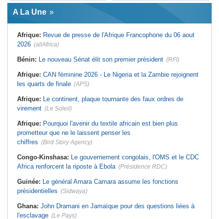
Afrique:
L'essor historique de
Guinée:
Le général Amara Camara
l'Éthiopie met à mal la campagne
A La Une
assume les fonctions présidentielles
d'hostilité menée par Le Caire
Ghana:
John Dramani en Jamaïque
Algérie:
France - L'affaire Mehdi
pour des questions liées à
Laribi relance la coopération
Afrique:
Revue de presse de l'Afrique Francophone du 06 aout
l'esclavage
policière contre le narcotrafic
2026
(allAfrica)
Sénégal:
Banque mondiale - 340
Afrique:
L'Angola participe à la 21e
milliards de FCFA pour soutenir les
réunion du Partenariat Afrique-
priorités du pays
Monde arabe au Caire
Bénin:
Le nouveau Sénat élit son premier président
(RFI)
Mali:
Achat d'un avion présidentiel -
Afrique:
Sondage Afrobarometer
La Cour suprême confirme la
2026 - Le continent, entre ouverture
Afrique:
CAN féminine 2026 - Le Nigeria et la Zambie rejoignent
condamnation de l'ex-ministre de
commerciale et défiance migratoire
les quarts de finale
(APS)
l'Économie
Afrique:
CAN Féminine 2026 - Ce
Guinée:
Le pays demande à la
silence qui en dit long
Afrique:
Le continent, plaque tournante des faux ordres de
France la restitution du crâne de
Bokar Biro et de trois de ses
virement
(Le Soleil)
proches
Afrique:
Pourquoi l'avenir du textile africain est bien plus
prometteur que ne le laissent penser les
chiffres
(Bird Story Agency)
Congo-Kinshasa:
Le gouvernement congolais, l'OMS et le CDC
Africa renforcent la riposte à Ebola
(Présidence RDC)
Guinée:
Le général Amara Camara assume les fonctions
présidentielles
(Sidwaya)
Ghana:
John Dramani en Jamaïque pour des questions liées à
l'esclavage
(Le Pays)