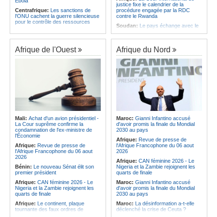
Ebola
justice fixe le calendrier de la
Centrafrique:
Les sanctions de
procédure engagée par la RDC
l'ONU cachent la guerre silencieuse
contre le Rwanda
pour le contrôle des ressources
Soudan:
Le pays échange avec le
Congo-Kinshasa:
Un bateau sous
président de l'UA sur l'évolution de la
surveillance sanitaire à Bende-
situation et la visite du Conseil de
Bende
paix à Khartoum
Afrique de l'Ouest
Afrique du Nord
Afrique:
La Cour international de
Afrique:
L'Éthiopie accueillera la
justice fixe le calendrier de la
76e session du Comité régional de
procédure engagée par la RDC
l'OMS pour le continent
contre le Rwanda
Kenya:
Une nouvelle récolte
Afrique:
Visite du Président de la
d'espoir - Le coton Bt relance la
République et de la Première Dame
filière cotonnière à Lamu
à Yamoussoukro
Ile Maurice:
Alpine Challenge - Une
Afrique:
L'Angola participe à la 21e
claque magistrale aux Racing
réunion du Partenariat Afrique-
Stewards
Monde arabe au Caire
Ile Maurice:
Pas de libération sous
Mali:
Achat d'un avion présidentiel -
Maroc:
Gianni Infantino accusé
Congo-Kinshasa:
Ebola - Contre le
caution pour Seewoo et Deoojee, la
La Cour suprême confirme la
d'avoir promis la finale du Mondial
variant Bundibugyo, plusieurs
FCC craint une interférence avec
condamnation de l'ex-ministre de
2030 au pays
essais lancés mais aucun traitement
les témoins
l'Économie
Afrique:
Revue de presse de
encore validé
Ile Maurice:
Kreol Morisien - Un
Afrique:
Revue de presse de
l'Afrique Francophone du 06 aout
Cameroun:
Plusieurs
débat sans voix dissidente
l'Afrique Francophone du 06 aout
2026
ressortissants expulsés des États-
2026
Afrique:
CAN féminine 2026 - Le
Unis redoutent un retour dans leur
Bénin:
Le nouveau Sénat élit son
Nigeria et la Zambie rejoignent les
pays
premier président
quarts de finale
Afrique:
CAN féminine 2026 - Le
Maroc:
Gianni Infantino accusé
Nigeria et la Zambie rejoignent les
d'avoir promis la finale du Mondial
quarts de finale
2030 au pays
Afrique:
Le continent, plaque
Maroc:
La désinformation a-t-elle
tournante des faux ordres de
déclenché la crise de Ceuta ?
virement