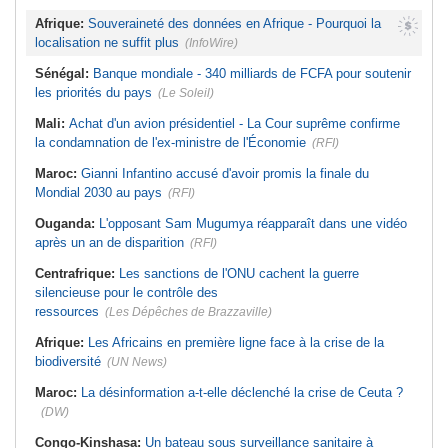
Afrique:
Souveraineté des données en Afrique - Pourquoi la
localisation ne suffit plus
(InfoWire)
Sénégal:
Banque mondiale - 340 milliards de FCFA pour soutenir
les priorités du pays
(Le Soleil)
Mali:
Achat d'un avion présidentiel - La Cour suprême confirme
la condamnation de l'ex-ministre de l'Économie
(RFI)
Maroc:
Gianni Infantino accusé d'avoir promis la finale du
Mondial 2030 au pays
(RFI)
Ouganda:
L'opposant Sam Mugumya réapparaît dans une vidéo
après un an de disparition
(RFI)
Centrafrique:
Les sanctions de l'ONU cachent la guerre
silencieuse pour le contrôle des
ressources
(Les Dépêches de Brazzaville)
Afrique:
Les Africains en première ligne face à la crise de la
biodiversité
(UN News)
Maroc:
La désinformation a-t-elle déclenché la crise de Ceuta ?
(DW)
Congo-Kinshasa:
Un bateau sous surveillance sanitaire à