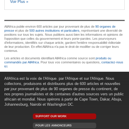
Voir Plus »
AllAfrica publie environ 600 articles par jour provenant de plus de
90 organes de
presse
et plus de
500 autres institutions et particuliers
, représentant une diversité de
positions sur tous les sujets. Nous publions aussi bien les informations et opinions de
l'opposition que celles du gouvernement et leurs porte-paroles. Les pourvoyeurs
d'informations, identifiés sur chaque article, gardent l'entière responsabilité éditoriale
de leur production. En effet AllAfrica n'a pas le droit de modifier ou de corriger leurs
contenus.
Les articles et documents identifiant AllAfrica comme source sont
produits ou
commandés par AllAfrica
. Pour tous vos commentaires ou questions,
contactez-nous
ici
.
AllAfrica est la voix de l'Afrique. par l'Afrique et sur l'Afrique. Nous
collectons, produisons et distribuons plus de 600 articles et nouvelles
par jour provenant de plus de 90 organes de presse du continent, de
nos propres journalistes et de centaines d'autres sources vers un public
africain et mondial. Nous opérons à partir de Cape Town, Dakar, Abuja,
Johannesburg, Nairobi et Washington DC.
SUPPORT OUR WORK
POUR LES ANNONCEURS