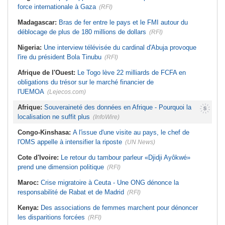
force internationale à Gaza
(RFI)
Madagascar:
Bras de fer entre le pays et le FMI autour du
déblocage de plus de 180 millions de dollars
(RFI)
Nigeria:
Une interview télévisée du cardinal d'Abuja provoque
l'ire du président Bola Tinubu
(RFI)
Afrique de l'Ouest:
Le Togo lève 22 milliards de FCFA en
obligations du trésor sur le marché financier de
l'UEMOA
(Lejecos.com)
Afrique:
Souveraineté des données en Afrique - Pourquoi la
localisation ne suffit plus
(InfoWire)
Congo-Kinshasa:
A l'issue d'une visite au pays, le chef de
l'OMS appelle à intensifier la riposte
(UN News)
Cote d'Ivoire:
Le retour du tambour parleur «Djidji Ayôkwé»
prend une dimension politique
(RFI)
Maroc:
Crise migratoire à Ceuta - Une ONG dénonce la
responsabilité de Rabat et de Madrid
(RFI)
Kenya:
Des associations de femmes marchent pour dénoncer
les disparitions forcées
(RFI)