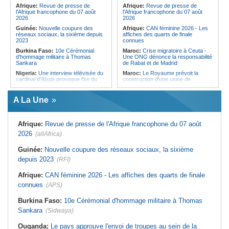
Forces du Puntland
Afrique:
Revue de presse de
Afrique:
Revue de presse de
l'Afrique francophone du 07 août
l'Afrique francophone du 07 août
2026
2026
Guinée:
Nouvelle coupure des
Afrique:
CAN féminine 2026 - Les
réseaux sociaux, la sixième depuis
affiches des quarts de finale
2023
connues
Burkina Faso:
10e Cérémonial
Maroc:
Crise migratoire à Ceuta -
d'hommage militaire à Thomas
Une ONG dénonce la responsabilité
Sankara
de Rabat et de Madrid
Nigeria:
Une interview télévisée du
Maroc:
Le Royaume prévoit la
cardinal d'Abuja provoque l'ire du
construction d'une usine de
président Bola Tinubu
valorisation énergétique des
déchets à Casablanca
Afrique de l'Ouest:
Le Togo lève
A La Une
22 milliards de FCFA en obligations
Libye:
Des travailleurs migrants
du trésor sur le marché financier de
victimes d'extorsions par des
l'UEMOA
agents de sécurité, selon des
associations
Afrique:
Revue de presse de l'Afrique francophone du 07 août
Cote d'Ivoire:
Le retour du tambour
parleur «Djidji Ayôkwé» prend une
Afrique:
CAN féminine 2026 - Les
2026
(allAfrica)
dimension politique
huit nations qualifiés pour les quarts
de finale
Guinée:
Le président dissipe les
Guinée:
Nouvelle coupure des réseaux sociaux, la sixième
doutes concernant son état de
Maroc:
Au-délà du communiqué -
depuis 2023
santé dans un message publié sur X
(RFI)
Ce que révèle le discours du
ministère de l'Intérieur sur la crise
Afrique:
Etats généraux de
de Sebta
Afrique:
CAN féminine 2026 - Les affiches des quarts de finale
l'assurance pour tous - Le pacte de
rupture
Afrique:
AfroBasket U18 (F) - Le
connues
(APS)
Sénégal craque au 3e quart-temps
Sénégal:
Élections locales au pays
et s'incline face à la Tunisie (44-43)
- Les retards du calendrier
Burkina Faso:
10e Cérémonial d'hommage militaire à Thomas
alimentent les soupçons d'un report
Tunisie:
Basket - Eliminatoires
Sankara
(Sidwaya)
mondial Qatar 2027 - Second tour -
La quatrième fenêtre à Radès !
Ouganda:
Le pays approuve l'envoi de troupes au sein de la