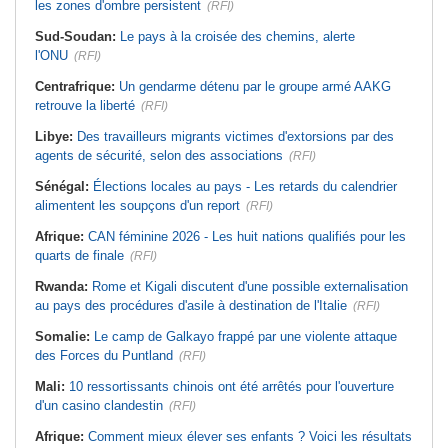
les zones d'ombre persistent
(RFI)
Sud-Soudan:
Le pays à la croisée des chemins, alerte
l'ONU
(RFI)
Centrafrique:
Un gendarme détenu par le groupe armé AAKG
retrouve la liberté
(RFI)
Libye:
Des travailleurs migrants victimes d'extorsions par des
agents de sécurité, selon des associations
(RFI)
Sénégal:
Élections locales au pays - Les retards du calendrier
alimentent les soupçons d'un report
(RFI)
Afrique:
CAN féminine 2026 - Les huit nations qualifiés pour les
quarts de finale
(RFI)
Rwanda:
Rome et Kigali discutent d'une possible externalisation
au pays des procédures d'asile à destination de l'Italie
(RFI)
Somalie:
Le camp de Galkayo frappé par une violente attaque
des Forces du Puntland
(RFI)
Mali:
10 ressortissants chinois ont été arrêtés pour l'ouverture
d'un casino clandestin
(RFI)
Afrique:
Comment mieux élever ses enfants ? Voici les résultats