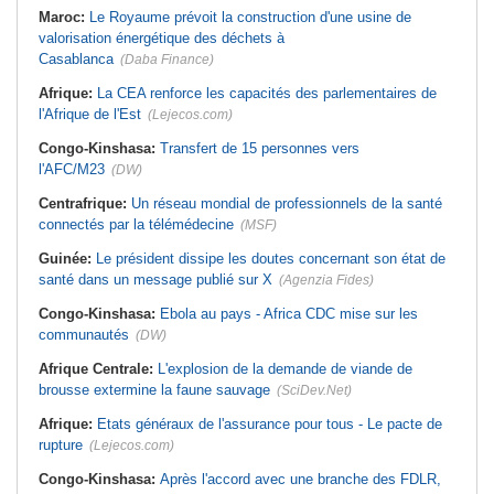
Maroc:
Le Royaume prévoit la construction d'une usine de
valorisation énergétique des déchets à
Casablanca
(Daba Finance)
Afrique:
La CEA renforce les capacités des parlementaires de
l'Afrique de l'Est
(Lejecos.com)
Congo-Kinshasa:
Transfert de 15 personnes vers
l'AFC/M23
(DW)
Centrafrique:
Un réseau mondial de professionnels de la santé
connectés par la télémédecine
(MSF)
Guinée:
Le président dissipe les doutes concernant son état de
santé dans un message publié sur X
(Agenzia Fides)
Congo-Kinshasa:
Ebola au pays - Africa CDC mise sur les
communautés
(DW)
Afrique Centrale:
L'explosion de la demande de viande de
brousse extermine la faune sauvage
(SciDev.Net)
Afrique:
Etats généraux de l'assurance pour tous - Le pacte de
rupture
(Lejecos.com)
Congo-Kinshasa:
Après l'accord avec une branche des FDLR,