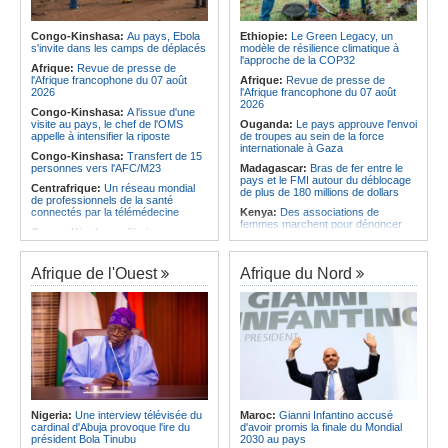
l'économie
Afrique:
L'Angola possède l'un des
régimes juridiques les plus complets
Angola:
La nouvelle loi renforce la
du continent
protection des institutions contre les
Congo-Kinshasa:
Au pays, Ebola
Ethiopie:
Le Green Legacy, un
cyberattaques, selon Mário Oliveira
s'invite dans les camps de déplacés
modèle de résilience climatique à
Afrique:
AfroBasket U18 (F) - Le
l'approche de la COP32
Sénégal craque au 3e quart-temps
Angola:
Le pays criminalise la
Afrique:
Revue de presse de
et s'incline face à la Tunisie (44-43)
diffusion de fausses informations
l'Afrique francophone du 07 août
Afrique:
Revue de presse de
sur Internet
2026
l'Afrique francophone du 07 août
2026
Congo-Kinshasa:
A l'issue d'une
visite au pays, le chef de l'OMS
Ouganda:
Le pays approuve l'envoi
appelle à intensifier la riposte
de troupes au sein de la force
internationale à Gaza
Congo-Kinshasa:
Transfert de 15
personnes vers l'AFC/M23
Madagascar:
Bras de fer entre le
pays et le FMI autour du déblocage
Centrafrique:
Un réseau mondial
de plus de 180 millions de dollars
de professionnels de la santé
connectés par la télémédecine
Kenya:
Des associations de
femmes marchent pour dénoncer
Congo-Kinshasa:
Ebola au pays -
les disparitions forcées
Africa CDC mise sur les
communautés
Afrique:
La CEA renforce les
capacités des parlementaires de
Afrique de l'Ouest
Afrique du Nord
Afrique Centrale:
L'explosion de la
l'Afrique de l'Est
demande de viande de brousse
extermine la faune sauvage
Congo-Kinshasa:
Après l'accord
avec une branche des FDLR, les
Congo-Kinshasa:
Après l'accord
zones d'ombre persistent
avec une branche des FDLR, les
zones d'ombre persistent
Sud-Soudan:
Le pays à la croisée
des chemins, alerte l'ONU
Centrafrique:
Un gendarme détenu
par le groupe armé AAKG retrouve
Rwanda:
Rome et Kigali discutent
la liberté
d'une possible externalisation au
pays des procédures d'asile à
Rwanda:
Rome et Kigali discutent
destination de l'Italie
Nigeria:
Une interview télévisée du
Maroc:
Gianni Infantino accusé
d'une possible externalisation au
cardinal d'Abuja provoque l'ire du
d'avoir promis la finale du Mondial
pays des procédures d'asile à
Somalie:
Le camp de Galkayo
président Bola Tinubu
2030 au pays
destination de l'Italie
frappé par une violente attaque des