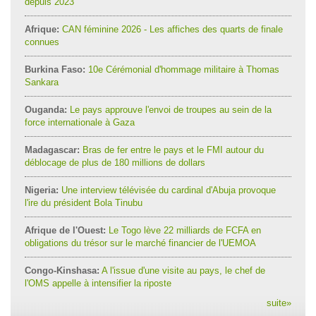
depuis 2023
Afrique:
CAN féminine 2026 - Les affiches des quarts de finale
connues
Burkina Faso:
10e Cérémonial d'hommage militaire à Thomas
Sankara
Ouganda:
Le pays approuve l'envoi de troupes au sein de la
force internationale à Gaza
Madagascar:
Bras de fer entre le pays et le FMI autour du
déblocage de plus de 180 millions de dollars
Nigeria:
Une interview télévisée du cardinal d'Abuja provoque
l'ire du président Bola Tinubu
Afrique de l'Ouest:
Le Togo lève 22 milliards de FCFA en
obligations du trésor sur le marché financier de l'UEMOA
Congo-Kinshasa:
A l'issue d'une visite au pays, le chef de
l'OMS appelle à intensifier la riposte
suite
»