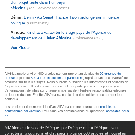
d'un projet testé dans huit pays
africains
(The Conversation Africa)
Bénin:
Bénin - Au Sénat, Patrice Talon prolonge son influence
politique
(Fratmat.info)
Afrique:
Kinshasa va abriter le siège-pays de l'Agence de
développement de l'Union Africaine
(Présidence RDC)
Voir Plus »
AllAfrica publie environ 600 articles par jour provenant de plus de
90 organes de
presse
et plus de
500 autres institutions et particuliers
, représentant une diversité de
positions sur tous les sujets. Nous publions aussi bien les informations et opinions de
l'opposition que celles du gouvernement et leurs porte-paroles. Les pourvoyeurs
d'informations, identifiés sur chaque article, gardent l'entière responsabilité éditoriale
de leur production. En effet AllAfrica n'a pas le droit de modifier ou de corriger leurs
contenus.
Les articles et documents identifiant AllAfrica comme source sont
produits ou
commandés par AllAfrica
. Pour tous vos commentaires ou questions,
contactez-nous
ici
.
AllAfrica est la voix de l'Afrique. par l'Afrique et sur l'Afrique. Nous
collectons, produisons et distribuons plus de 600 articles et nouvelles