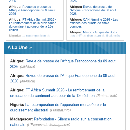
2026
2026
Afrique:
Revue de presse de
Afrique:
Revue de presse de
l'Afrique Francophone du 08 aout
l'Afrique Francophone du 08 aout
2026
2026
Afrique:
FT Africa Summit 2026 -
Afrique:
CAN féminine 2026 - Les
Le renforcement de la croissance
affiches des quarts de finale
du continent au coeur de la 13e
connues
édition
Afrique:
Maroc - Afrique du Sud -
Nigeria:
La recomposition de
Les chiffres d'un quart de finale très
l'opposition menacée par le
attendu
durcissement électoral
Afrique:
Élodie Nakkach (Maroc) -
A La Une
Afrique de l'Ouest:
Marché
« La finale de 2022, on l'utilise
financier régional - Un bon plant
comme une expérience pour aller de
pour le secteur agricole
l'avant »
Afrique:
Revue de presse de l'Afrique Francophone du 09 aout
Mali:
La Biennale sportive fait son
Afrique:
Les statistiques clés avant
retour après 36 ans d'interruption
le quart de finale entre la Côte
2026
(allAfrica)
d'Ivoire et l'Algérie
Afrique de l'Ouest:
Terrorisme,
armes légères - L'ONU tire la
Afrique:
Le Maroc et l'Afrique du
Afrique:
Revue de presse de l'Afrique Francophone du 08 aout
sonnette d'alarme
Sud se retrouvent quatre ans après
2026
(allAfrica)
la finale
Guinée:
Nouvelle coupure des
réseaux sociaux, la sixième depuis
Afrique:
Côte d'Ivoire - Algérie, un
Afrique:
FT Africa Summit 2026 - Le renforcement de la
2023
duel de contrastes
croissance du continent au coeur de la 13e édition
(Fratmat.info)
Burkina Faso:
10e Cérémonial
Afrique:
AfroBasket U18 - Le
d'hommage militaire à Thomas
Sénégal bat la Tunisie et prend le
Sankara
quart
Nigeria:
La recomposition de l'opposition menacée par le
durcissement électoral
(Fratmat.info)
Madagascar:
Refondation - Silence radio sur la concertation
nationale
(L'Express de Madagascar)