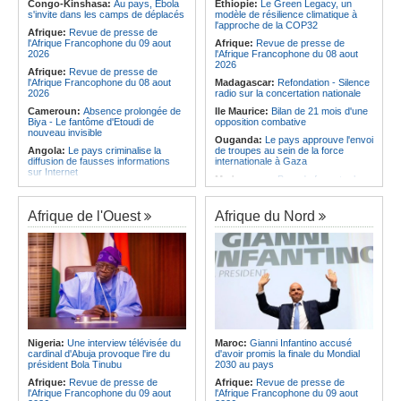
Afrique:
Élodie Nakkach (Maroc) -
national
Congo-Kinshasa:
Au pays, Ebola
Ethiopie:
Le Green Legacy, un
« La finale de 2022, on l'utilise
s'invite dans les camps de déplacés
modèle de résilience climatique à
Angola:
Le Wiliete échoue en demi-
comme une expérience pour aller de
l'approche de la COP32
finales du championnat national
Afrique:
Revue de presse de
l'avant »
féminin
l'Afrique Francophone du 09 aout
Afrique:
Revue de presse de
Afrique:
Les statistiques clés avant
2026
l'Afrique Francophone du 08 aout
le quart de finale entre la Côte
2026
Afrique:
Revue de presse de
d'Ivoire et l'Algérie
l'Afrique Francophone du 08 aout
Madagascar:
Refondation - Silence
2026
radio sur la concertation nationale
Cameroun:
Absence prolongée de
Ile Maurice:
Bilan de 21 mois d'une
Biya - Le fantôme d'Etoudi de
opposition combative
nouveau invisible
Ouganda:
Le pays approuve l'envoi
Angola:
Le pays criminalise la
de troupes au sein de la force
diffusion de fausses informations
internationale à Gaza
sur Internet
Madagascar:
Bras de fer entre le
Congo-Brazzaville:
Concours de
pays et le FMI autour du déblocage
musique 'Talents +' - La liste des
de plus de 180 millions de dollars
participants publiée
Afrique de l'Ouest
Afrique du Nord
Kenya:
Des associations de
Congo-Brazzaville:
Coupe du
femmes marchent pour dénoncer
Congo de football - JST, Inter, Cara
les disparitions forcées
et V Club qualifiés pour les demi-
Afrique:
La CEA renforce les
finales
capacités des parlementaires de
Congo-Brazzaville:
Lutte contre la
l'Afrique de l'Est
corruption - Les parlementaires
Congo-Kinshasa:
Après l'accord
sensibilisés
avec une branche des FDLR, les
Congo-Brazzaville:
Santé publique
zones d'ombre persistent
- Ollombo réceptionne son hôpital de
Sud-Soudan:
Le pays à la croisée
référence
Nigeria:
Une interview télévisée du
Maroc:
Gianni Infantino accusé
des chemins, alerte l'ONU
cardinal d'Abuja provoque l'ire du
d'avoir promis la finale du Mondial
Congo-Brazzaville:
Lutte contre
président Bola Tinubu
2030 au pays
les épidémies - Les employés de la
maison de retraite Kambissi en
Afrique:
Revue de presse de
Afrique:
Revue de presse de
formation
l'Afrique Francophone du 09 aout
l'Afrique Francophone du 09 aout