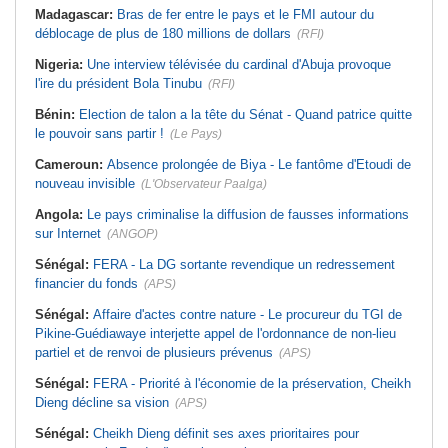
Madagascar:
Bras de fer entre le pays et le FMI autour du
déblocage de plus de 180 millions de dollars
(RFI)
Nigeria:
Une interview télévisée du cardinal d'Abuja provoque
l'ire du président Bola Tinubu
(RFI)
Bénin:
Election de talon a la tête du Sénat - Quand patrice quitte
le pouvoir sans partir !
(Le Pays)
Cameroun:
Absence prolongée de Biya - Le fantôme d'Etoudi de
nouveau invisible
(L'Observateur Paalga)
Angola:
Le pays criminalise la diffusion de fausses informations
sur Internet
(ANGOP)
Sénégal:
FERA - La DG sortante revendique un redressement
financier du fonds
(APS)
Sénégal:
Affaire d'actes contre nature - Le procureur du TGI de
Pikine-Guédiawaye interjette appel de l'ordonnance de non-lieu
partiel et de renvoi de plusieurs prévenus
(APS)
Sénégal:
FERA - Priorité à l'économie de la préservation, Cheikh
Dieng décline sa vision
(APS)
Sénégal:
Cheikh Dieng définit ses axes prioritaires pour