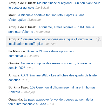
Afrique de l'Ouest:
Marché financier régional - Un bon plant pour
le secteur agricole
(Le Soleil)
Mali:
La Biennale sportive fait son retour après 36 ans
d'interruption
(Sidwaya)
Afrique de l'Ouest:
Terrorisme, armes légères - L'ONU tire la
sonnette d'alarme
(Togonews)
Afrique:
Souveraineté des données en Afrique - Pourquoi la
localisation ne suffit plus
(InfoWire)
Ile Maurice:
Bilan de 21 mois d'une opposition
combative
(L'Express)
Guinée:
Nouvelle coupure des réseaux sociaux, la sixième
depuis 2023
(RFI)
Afrique:
CAN féminine 2026 - Les affiches des quarts de finale
connues
(APS)
Burkina Faso:
10e Cérémonial d'hommage militaire à Thomas
Sankara
(Sidwaya)
Ouganda:
Le pays approuve l'envoi de troupes au sein de la
force internationale à Gaza
(RFI)