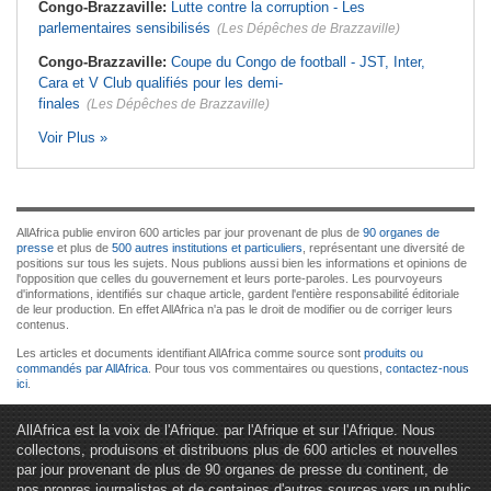
Congo-Brazzaville:
Lutte contre la corruption - Les
parlementaires sensibilisés
(Les Dépêches de Brazzaville)
Congo-Brazzaville:
Coupe du Congo de football - JST, Inter,
Cara et V Club qualifiés pour les demi-
finales
(Les Dépêches de Brazzaville)
Voir Plus »
AllAfrica publie environ 600 articles par jour provenant de plus de
90 organes de
presse
et plus de
500 autres institutions et particuliers
, représentant une diversité de
positions sur tous les sujets. Nous publions aussi bien les informations et opinions de
l'opposition que celles du gouvernement et leurs porte-paroles. Les pourvoyeurs
d'informations, identifiés sur chaque article, gardent l'entière responsabilité éditoriale
de leur production. En effet AllAfrica n'a pas le droit de modifier ou de corriger leurs
contenus.
Les articles et documents identifiant AllAfrica comme source sont
produits ou
commandés par AllAfrica
. Pour tous vos commentaires ou questions,
contactez-nous
ici
.
AllAfrica est la voix de l'Afrique. par l'Afrique et sur l'Afrique. Nous
collectons, produisons et distribuons plus de 600 articles et nouvelles
par jour provenant de plus de 90 organes de presse du continent, de
nos propres journalistes et de centaines d'autres sources vers un public