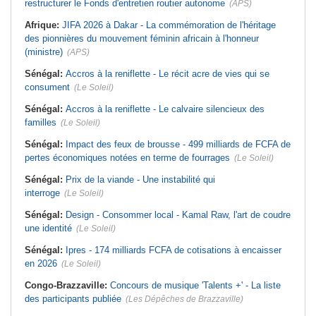
restructurer le Fonds d'entretien routier autonome
(APS)
Afrique:
JIFA 2026 à Dakar - La commémoration de l'héritage
des pionnières du mouvement féminin africain à l'honneur
(ministre)
(APS)
Sénégal:
Accros à la reniflette - Le récit acre de vies qui se
consument
(Le Soleil)
Sénégal:
Accros à la reniflette - Le calvaire silencieux des
familles
(Le Soleil)
Sénégal:
Impact des feux de brousse - 499 milliards de FCFA de
pertes économiques notées en terme de fourrages
(Le Soleil)
Sénégal:
Prix de la viande - Une instabilité qui
interroge
(Le Soleil)
Sénégal:
Design - Consommer local - Kamal Raw, l'art de coudre
une identité
(Le Soleil)
Sénégal:
Ipres - 174 milliards FCFA de cotisations à encaisser
en 2026
(Le Soleil)
Congo-Brazzaville:
Concours de musique 'Talents +' - La liste
des participants publiée
(Les Dépêches de Brazzaville)