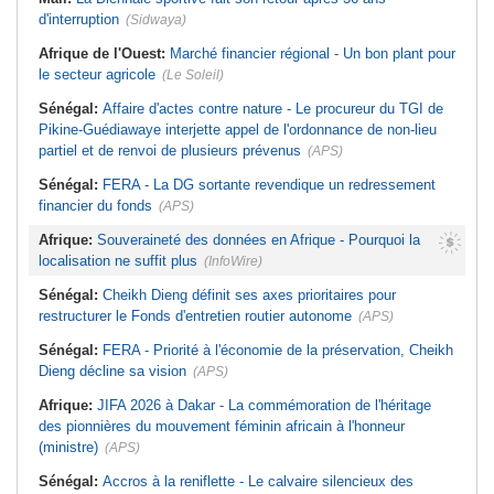
d'interruption
(Sidwaya)
Afrique de l'Ouest:
Marché financier régional - Un bon plant pour
le secteur agricole
(Le Soleil)
Sénégal:
Affaire d'actes contre nature - Le procureur du TGI de
Pikine-Guédiawaye interjette appel de l'ordonnance de non-lieu
partiel et de renvoi de plusieurs prévenus
(APS)
Sénégal:
FERA - La DG sortante revendique un redressement
financier du fonds
(APS)
Afrique:
Souveraineté des données en Afrique - Pourquoi la
localisation ne suffit plus
(InfoWire)
Sénégal:
Cheikh Dieng définit ses axes prioritaires pour
restructurer le Fonds d'entretien routier autonome
(APS)
Sénégal:
FERA - Priorité à l'économie de la préservation, Cheikh
Dieng décline sa vision
(APS)
Afrique:
JIFA 2026 à Dakar - La commémoration de l'héritage
des pionnières du mouvement féminin africain à l'honneur
(ministre)
(APS)
Sénégal:
Accros à la reniflette - Le calvaire silencieux des