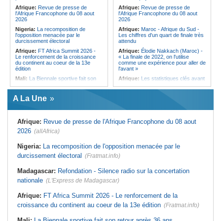
qui signe à la place de Biya
Afrique:
Revue de presse de
Afrique:
Revue de presse de
l'Afrique Francophone du 08 aout
l'Afrique Francophone du 08 aout
2026
2026
Nigeria:
La recomposition de
Afrique:
Maroc - Afrique du Sud -
l'opposition menacée par le
Les chiffres d'un quart de finale très
durcissement électoral
attendu
Afrique:
FT Africa Summit 2026 -
Afrique:
Élodie Nakkach (Maroc) -
Le renforcement de la croissance
« La finale de 2022, on l'utilise
du continent au coeur de la 13e
comme une expérience pour aller de
édition
l'avant »
Mali:
La Biennale sportive fait son
Afrique:
Les statistiques clés avant
retour après 36 ans d'interruption
le quart de finale entre la Côte
d'Ivoire et l'Algérie
Afrique de l'Ouest:
Marché
A La Une
financier régional - Un bon plant
Afrique:
Le Maroc et l'Afrique du
pour le secteur agricole
Sud se retrouvent quatre ans après
la finale
Sénégal:
FERA - La DG sortante
Afrique:
Revue de presse de l'Afrique Francophone du 08 aout
revendique un redressement
Afrique:
Côte d'Ivoire - Algérie, un
financier du fonds
duel de contrastes
2026
(allAfrica)
Sénégal:
Affaire d'actes contre
Afrique:
AfroBasket U18 - Le
nature - Le procureur du TGI de
Sénégal bat la Tunisie et prend le
Nigeria:
La recomposition de l'opposition menacée par le
Pikine-Guédiawaye interjette appel
quart
durcissement électoral
de l'ordonnance de non-lieu partiel et
(Fratmat.info)
Tunisie:
Enseignement supérieur -
de renvoi de plusieurs prévenus
Le pays lance son premier master
Madagascar:
Refondation - Silence radio sur la concertation
Sénégal:
FERA - Priorité à
interconnecté « One Health »
l'économie de la préservation,
nationale
(L'Express de Madagascar)
Tunisie:
La CCI de Tunis lance le
Cheikh Dieng décline sa vision
pôle « SPEEDUP » pour propulser
Sénégal:
Cheikh Dieng définit ses
les startups à l'international
Afrique:
FT Africa Summit 2026 - Le renforcement de la
axes prioritaires pour restructurer le
croissance du continent au coeur de la 13e édition
Fonds d'entretien routier autonome
(Fratmat.info)
Mali:
La Biennale sportive fait son retour après 36 ans