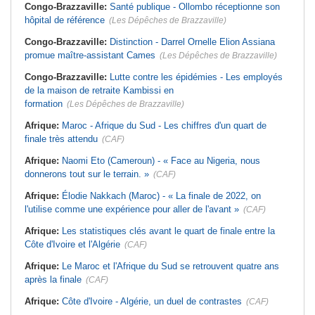
Congo-Brazzaville:
Santé publique - Ollombo réceptionne son
hôpital de référence
(Les Dépêches de Brazzaville)
Congo-Brazzaville:
Distinction - Darrel Ornelle Elion Assiana
promue maître-assistant Cames
(Les Dépêches de Brazzaville)
Congo-Brazzaville:
Lutte contre les épidémies - Les employés
de la maison de retraite Kambissi en
formation
(Les Dépêches de Brazzaville)
Afrique:
Maroc - Afrique du Sud - Les chiffres d'un quart de
finale très attendu
(CAF)
Afrique:
Naomi Eto (Cameroun) - « Face au Nigeria, nous
donnerons tout sur le terrain. »
(CAF)
Afrique:
Élodie Nakkach (Maroc) - « La finale de 2022, on
l'utilise comme une expérience pour aller de l'avant »
(CAF)
Afrique:
Les statistiques clés avant le quart de finale entre la
Côte d'Ivoire et l'Algérie
(CAF)
Afrique:
Le Maroc et l'Afrique du Sud se retrouvent quatre ans
après la finale
(CAF)
Afrique:
Côte d'Ivoire - Algérie, un duel de contrastes
(CAF)