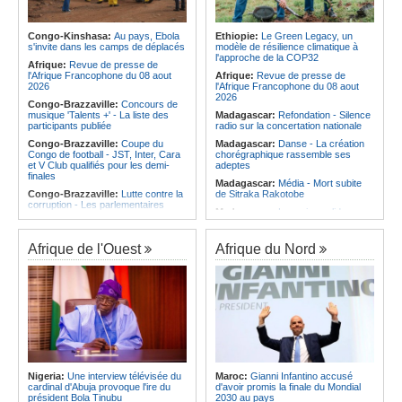
Afrique:
Les statistiques clés avant
Angola:
Le pays totalise six
le quart de finale entre la Côte
médailles au Championnat du
d'Ivoire et l'Algérie
monde de ju-jitsu
Congo-Kinshasa:
Au pays, Ebola
Ethiopie:
Le Green Legacy, un
Afrique:
Le Maroc et l'Afrique du
s'invite dans les camps de déplacés
modèle de résilience climatique à
Angola:
Le pays a achevé 89 % du
Sud se retrouvent quatre ans après
l'approche de la COP32
déminage des 911 zones minées
Afrique:
Revue de presse de
la finale
l'Afrique Francophone du 08 aout
Afrique:
Revue de presse de
Afrique:
Côte d'Ivoire - Algérie, un
2026
l'Afrique Francophone du 08 aout
duel de contrastes
2026
Congo-Brazzaville:
Concours de
musique 'Talents +' - La liste des
Madagascar:
Refondation - Silence
participants publiée
radio sur la concertation nationale
Congo-Brazzaville:
Coupe du
Madagascar:
Danse - La création
Congo de football - JST, Inter, Cara
chorégraphique rassemble ses
et V Club qualifiés pour les demi-
adeptes
finales
Madagascar:
Média - Mort subite
Congo-Brazzaville:
Lutte contre la
de Sitraka Rakotobe
corruption - Les parlementaires
Madagascar:
Les reins solides
sensibilisés
Madagascar:
Vol à la tire - Un
Congo-Brazzaville:
Santé publique
groupe de six femmes se retrouve
- Ollombo réceptionne son hôpital de
Afrique de l'Ouest
Afrique du Nord
en prison
référence
Madagascar:
Athlétisme - 100
Congo-Brazzaville:
Lutte contre
mètres - Junior Tsiravay et Zo
les épidémies - Les employés de la
Rakotonary co-champions
maison de retraite Kambissi en
formation
Madagascar:
Hasina
Rakotondramiara, Président du
Congo-Brazzaville:
Distinction -
Rouge - « Aucun retour
Darrel Ornelle Elion Assiana promue
d'investissement pour les petits
maître-assistant Cames
clubs »
Afrique:
Naomi Eto (Cameroun) - «
Madagascar:
Agroalimentaire - Les
Face au Nigeria, nous donnerons
Nigeria:
Une interview télévisée du
Maroc:
Gianni Infantino accusé
boissons locales conquièrent le
tout sur le terrain. »
cardinal d'Abuja provoque l'ire du
d'avoir promis la finale du Mondial
marché
président Bola Tinubu
2030 au pays
Cameroun:
Ngoh Ngoh, l'homme