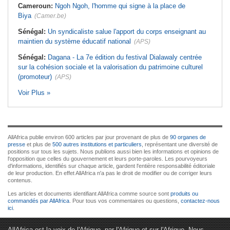
Cameroun:
Ngoh Ngoh, l'homme qui signe à la place de
Biya
(Camer.be)
Sénégal:
Un syndicaliste salue l'apport du corps enseignant au
maintien du système éducatif national
(APS)
Sénégal:
Dagana - La 7e édition du festival Dialawaly centrée
sur la cohésion sociale et la valorisation du patrimoine culturel
(promoteur)
(APS)
Voir Plus »
AllAfrica publie environ 600 articles par jour provenant de plus de
90 organes de
presse
et plus de
500 autres institutions et particuliers
, représentant une diversité de
positions sur tous les sujets. Nous publions aussi bien les informations et opinions de
l'opposition que celles du gouvernement et leurs porte-paroles. Les pourvoyeurs
d'informations, identifiés sur chaque article, gardent l'entière responsabilité éditoriale
de leur production. En effet AllAfrica n'a pas le droit de modifier ou de corriger leurs
contenus.
Les articles et documents identifiant AllAfrica comme source sont
produits ou
commandés par AllAfrica
. Pour tous vos commentaires ou questions,
contactez-nous
ici
.
AllAfrica est la voix de l'Afrique. par l'Afrique et sur l'Afrique. Nous