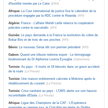
d'hostilité menée par Le Caire
(ENA)
Afrique:
La Cour international de justice fixe le calendrier de la
procédure engagée par la RDC contre le Rwanda
(RFI)
Algérie:
France - L'affaire Mehdi Laribi relance la coopération
policière contre le narcotrafic
(RFI)
Guinée:
Le pays demande à la France la restitution du crâne de
Bokar Biro et de trois de ses proches
(RFI)
Bénin:
Le nouveau Sénat élit son premier président
(RFI)
Gabon:
Quand une tribune redonne espoir - Le témoignage
bouleversant du Dr Alphonse Louma Eyougha
(Gabonews)
Tunisie:
Au pays - 6 morts et 18 blessés dans un grave accident
de la route
(La Presse)
Tunisie:
Une maison entièrement calcinée à Moknine après le
rétablissement du courant
(La Presse)
Tunisie:
Crise sanitaire au pays - L'OMS alerte sur une hausse
incontrôlable d'Ebola
(La Presse)
Afrique:
Ligue des Champions de la CAF - L'Espérance
exemptée au premier tour, le Club Africain hérite du Djoliba