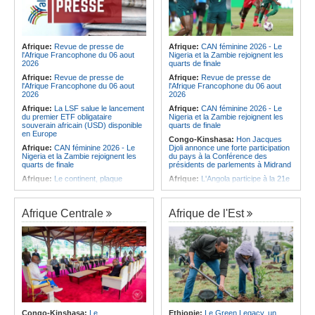
Afrique:
Revue de presse de
Afrique:
CAN féminine 2026 - Le
l'Afrique Francophone du 06 aout
Nigeria et la Zambie rejoignent les
2026
quarts de finale
Afrique:
Revue de presse de
Afrique:
Revue de presse de
l'Afrique Francophone du 06 aout
l'Afrique Francophone du 06 aout
2026
2026
Afrique:
La LSF salue le lancement
Afrique:
CAN féminine 2026 - Le
du premier ETF obligataire
Nigeria et la Zambie rejoignent les
souverain africain (USD) disponible
quarts de finale
en Europe
Congo-Kinshasa:
Hon Jacques
Afrique:
CAN féminine 2026 - Le
Djoli annonce une forte participation
Nigeria et la Zambie rejoignent les
du pays à la Conférence des
quarts de finale
présidents de parlements à Midrand
Afrique:
Le continent, plaque
Afrique:
L'Angola participe à la 21e
tournante des faux ordres de
réunion du Partenariat Afrique-
virement
Monde arabe au Caire
Afrique:
Pourquoi l'avenir du textile
Afrique:
CAN féminine - La Côte
Afrique Centrale
Afrique de l'Est
africain est bien plus prometteur que
d'Ivoire affrontera l'Algérie et le
ne le laissent penser les chiffres
Maroc fera face à l'Afrique du Sud
en quarts
Afrique:
L'essor historique de
l'Éthiopie met à mal la campagne
Afrique:
Revue de presse de
d'hostilité menée par Le Caire
l'Afrique francophone du 05 août
2026
Afrique:
La Cour international de
justice fixe le calendrier de la
Afrique:
L'Angola et l'UA préparent
procédure engagée par la RDC
le sommet sur la prévention et la
contre le Rwanda
résolution des conflits
Afrique:
Ligue des Champions de la
Angola:
Le paiement échelonné
Congo-Kinshasa:
Le
Ethiopie:
Le Green Legacy, un