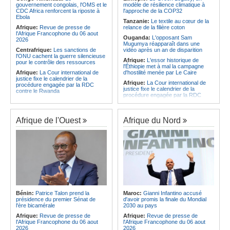
CAF - L'Espérance exemptée au
des services touristiques démarre
gouvernement congolais, l'OMS et le
modèle de résilience climatique à
premier tour, le Club Africain hérite
ce jeudi
CDC Africa renforcent la riposte à
l'approche de la COP32
du Djoliba AC
Ebola
Angola:
Jiu-jitsu - Le pays
Tanzanie:
Le textile au cœur de la
Afrique:
Un consortium européen
décroche une troisième médaille à
Afrique:
Revue de presse de
relance de la filière coton
développe un modèle de production
Abou Dabi
l'Afrique Francophone du 06 aout
Ouganda:
L'opposant Sam
novateur pour les ingrédients
2026
Mugumya réapparaît dans une
pharmaceutiques actifs, une
Centrafrique:
Les sanctions de
vidéo après un an de disparition
opportunité pour le pays
l'ONU cachent la guerre silencieuse
Afrique:
L'essor historique de
pour le contrôle des ressources
l'Éthiopie met à mal la campagne
Afrique:
La Cour international de
d'hostilité menée par Le Caire
justice fixe le calendrier de la
Afrique:
La Cour international de
procédure engagée par la RDC
justice fixe le calendrier de la
contre le Rwanda
procédure engagée par la RDC
Gabon:
Quand une tribune redonne
contre le Rwanda
espoir - Le témoignage bouleversant
Ethiopie:
Addis-Abeba - L'église
du Dr Alphonse Louma Eyougha
d'Afrique lance officiellement son
Afrique de l'Ouest
Afrique du Nord
Congo-Kinshasa:
Plan stratégique
'cheminement' vers la grande
triennal 2026-2028 - L'IGF place la
Assemblée de 2028
digitalisation au coeur des réformes
Afrique de l'Est:
Le pari du régime
!
érythréen - Pousser le Tigray vers
Congo-Kinshasa:
RDC - Félix
une zone tampon dans le cadre
Tshisekedi place le CEFOCK au
d'une nouvelle guerre par
coeur de bataille de l'appropriation
procuration
du Génocost !
Ethiopie:
Le Premier ministre Abiy
Congo-Kinshasa:
Matadi - Le
inaugure le nouveau terminal de
Kongo Central lance la campagne
l'aéroport international de Bahir Dar
Bénin:
Patrice Talon prend la
Maroc:
Gianni Infantino accusé
de sensibilisation au deuxième
Afrique:
La Croix-Rouge
présidence du premier Sénat de
d'avoir promis la finale du Mondial
Recensement général de la
éthiopienne appelle à une
l'ère bicamérale
2030 au pays
population et de l'habitat
mobilisation accrue des ressources
Afrique:
Revue de presse de
Afrique:
Revue de presse de
Congo-Kinshasa:
Le VPM Shabani
locales en Afrique
l'Afrique Francophone du 06 aout
l'Afrique Francophone du 06 aout
remet aux organisations politiques la
Afrique de l'Est:
Le vrai visage de
2026
2026
directive ministérielle de l'année