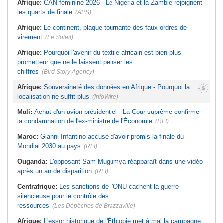
Afrique:
CAN féminine 2026 - Le Nigeria et la Zambie rejoignent
les quarts de finale
(APS)
Afrique:
Le continent, plaque tournante des faux ordres de
virement
(Le Soleil)
Afrique:
Pourquoi l'avenir du textile africain est bien plus
prometteur que ne le laissent penser les
chiffres
(Bird Story Agency)
Afrique:
Souveraineté des données en Afrique - Pourquoi la
localisation ne suffit plus
(InfoWire)
Mali:
Achat d'un avion présidentiel - La Cour suprême confirme
la condamnation de l'ex-ministre de l'Économie
(RFI)
Maroc:
Gianni Infantino accusé d'avoir promis la finale du
Mondial 2030 au pays
(RFI)
Ouganda:
L'opposant Sam Mugumya réapparaît dans une vidéo
après un an de disparition
(RFI)
Centrafrique:
Les sanctions de l'ONU cachent la guerre
silencieuse pour le contrôle des
ressources
(Les Dépêches de Brazzaville)
Afrique:
L'essor historique de l'Éthiopie met à mal la campagne