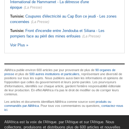
International de Hammamet - La détresse d'une
époque
(La Presse)
Tunisie:
Coupures d'électricité au Cap Bon ce jeudi - Les zones
concernées
(La Presse)
Tunisie:
Front d'incendie entre Jendouba et Siliana - Les
pompiers face au péril des mines enfouies
(La Presse)
Voir Plus »
AllAfrica publie environ 600 articles par jour provenant de plus de
90 organes de
presse
et plus de
500 autres institutions et particuliers
, représentant une diversité de
positions sur tous les sujets. Nous publions aussi bien les informations et opinions de
l'opposition que celles du gouvernement et leurs porte-paroles. Les pourvoyeurs
d'informations, identifiés sur chaque article, gardent l'entière responsabilité éditoriale
de leur production. En effet AllAfrica n'a pas le droit de modifier ou de corriger leurs
contenus.
Les articles et documents identifiant AllAfrica comme source sont
produits ou
commandés par AllAfrica
. Pour tous vos commentaires ou questions,
contactez-nous
ici
.
AllAfrica est la voix de l'Afrique. par l'Afrique et sur l'Afrique. Nous
collectons, produisons et distribuons plus de 600 articles et nouvelles