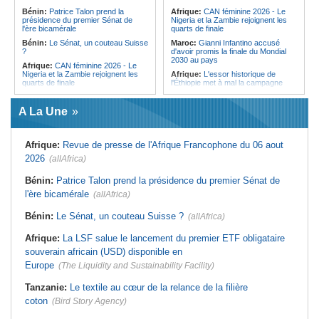
l'Égypte - Exploiter la région par tous
politique 2026
Bénin:
Patrice Talon prend la
Afrique:
CAN féminine 2026 - Le
les moyens, entraver la coopération
présidence du premier Sénat de
Nigeria et la Zambie rejoignent les
Congo-Kinshasa:
Gratien de
équitable par tous les moyens
l'ère bicamérale
quarts de finale
Saint-Nicolas Iracan - « Je ne
soutiendrai jamais un dialogue
Bénin:
Le Sénat, un couteau Suisse
Maroc:
Gianni Infantino accusé
destiné au partage du pouvoir ou à
?
d'avoir promis la finale du Mondial
la légitimation des groupes armés »
2030 au pays
Afrique:
CAN féminine 2026 - Le
Nigeria et la Zambie rejoignent les
Afrique:
L'essor historique de
quarts de finale
l'Éthiopie met à mal la campagne
d'hostilité menée par Le Caire
Afrique:
Le continent, plaque
tournante des faux ordres de
Algérie:
France - L'affaire Mehdi
A La Une
virement
Laribi relance la coopération
policière contre le narcotrafic
Mali:
Achat d'un avion présidentiel -
La Cour suprême confirme la
Tunisie:
Au pays - 6 morts et 18
Afrique:
Revue de presse de l'Afrique Francophone du 06 aout
condamnation de l'ex-ministre de
blessés dans un grave accident de
l'Économie
la route
2026
(allAfrica)
Guinée:
Le pays demande à la
Tunisie:
Une maison entièrement
France la restitution du crâne de
calcinée à Moknine après le
Bénin:
Patrice Talon prend la présidence du premier Sénat de
Bokar Biro et de trois de ses
rétablissement du courant
l'ère bicamérale
proches
(allAfrica)
Afrique:
Ligue des Champions de la
Bénin:
Le nouveau Sénat élit son
CAF - L'Espérance exemptée au
Bénin:
Le Sénat, un couteau Suisse ?
(allAfrica)
premier président
premier tour, le Club Africain hérite
du Djoliba AC
Cote d'Ivoire:
Protection de
Afrique:
La LSF salue le lancement du premier ETF obligataire
l'environnement - La Roots Wild
Tunisie:
Crise sanitaire au pays -
Foundation distinguée au Grand Prix
L'OMS alerte sur une hausse
souverain africain (USD) disponible en
Nelson Mandela
incontrôlable d'Ebola
Europe
(The Liquidity and Sustainability Facility)
Tanzanie:
Le textile au cœur de la relance de la filière
coton
(Bird Story Agency)