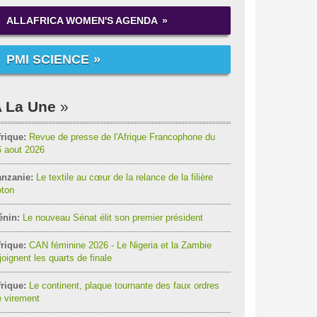
ALLAFRICA WOMEN'S AGENDA
PMI SCIENCE
 La Une
rique:
Revue de presse de l'Afrique Francophone du
6 aout 2026
anzanie:
Le textile au cœur de la relance de la filière
oton
énin:
Le nouveau Sénat élit son premier président
rique:
CAN féminine 2026 - Le Nigeria et la Zambie
joignent les quarts de finale
rique:
Le continent, plaque tournante des faux ordres
 virement