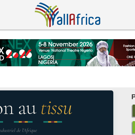
on au
tissu
ndustriel de l'Afrique