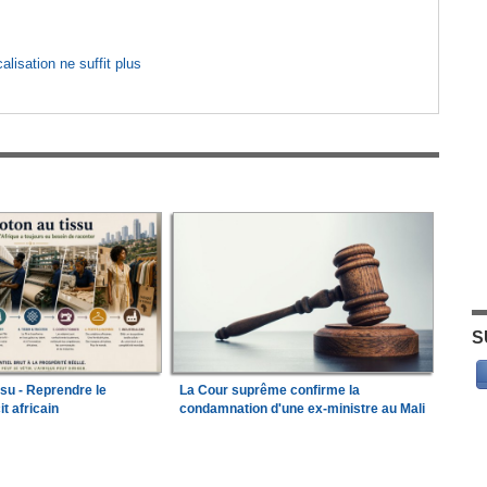
lisation ne suffit plus
S
ssu - Reprendre le
La Cour suprême confirme la
it africain
condamnation d'une ex-ministre au Mali