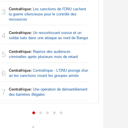
Centrafrique:
Les sanctions de l'ONU cachent
Afrique:
3
3
la guerre silencieuse pour le contrôle des
Francoph
ressources
Afrique d
4
Centrafrique:
Un ressortissant suisse et un
préparati
4
soldat tués dans une attaque au nord de Bangui
confondu
Centrafrique:
Reprise des audiences
Sénégal
5
5
criminelles après plusieurs mois de retard
FCFA pour
Centrafrique:
Centrafrique - L'ONU proroge d'un
Afrique:
6
6
an les sanctions visant les groupes armés
bien plus
les chiffr
Centrafrique:
Une opération de démantèlement
7
Madagas
des barrières illégales
7
provoque 