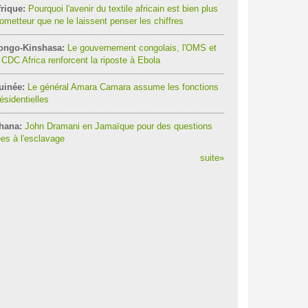
rique:
Pourquoi l'avenir du textile africain est bien plus
ometteur que ne le laissent penser les chiffres
ongo-Kinshasa:
Le gouvernement congolais, l'OMS et
 CDC Africa renforcent la riposte à Ebola
uinée:
Le général Amara Camara assume les fonctions
ésidentielles
hana:
John Dramani en Jamaïque pour des questions
ées à l'esclavage
suite
»