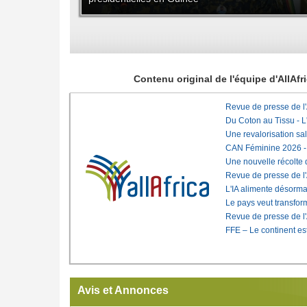
Contenu original de l'équipe d'AllAf
Revue de presse de l
Du Coton au Tissu - L'
Une revalorisation sa
CAN Féminine 2026 - C
Une nouvelle récolte d
Revue de presse de l
L'IA alimente désorma
Le pays veut transfo
Revue de presse de l
FFE – Le continent est
Avis et Annonces