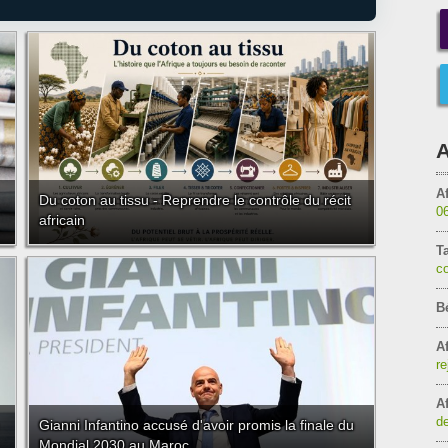
A
Af
Du coton au tissu - Reprendre le contrôle du récit
0
africain
T
c
B
Af
re
Af
de
Gianni Infantino accusé d'avoir promis la finale du
Mondial 2030 au Maroc