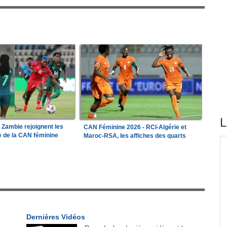
L
a Zambie rejoignent les
CAN Féminine 2026 - RCI-Algérie et
le de la CAN féminine
Maroc-RSA, les affiches des quarts
tirés du site
e les
Madagascar:
Bemasoandro Itaosy - Un arrêté
1
encadre les famorana et les famadihana
r
Congo-Brazzaville:
Insertion professionnelle -
2
Des jeunes formés aux métiers de l'hôtellerie
Dernières Vidéos