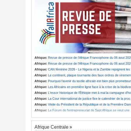
Afrique:
Revue de presse de l'Afrique Francophone du 06 aout 202
Afrique:
Revue de presse de l'Afrique Francophone du 06 aout 202
Afrique:
CAN féminine 2026 - Le Nigeria et la Zambie rejoignent les quarts de finale
Afrique:
Le continent, plaque tournante des faux ordres de viremen
Afrique:
Pourquoi l'avenir du textile africain est bien plus prometteur que ne le laissent penser les chiffres
Afrique:
Les Africains en première ligne face à la crise de la biodiversit
Afrique:
L'essor historique de l'Éthiopie met à mal la campagne d'hostilité menée par Le Caire
Afrique:
La Cour international de justice fixe le calendrier de la procédure engagée par la RDC contre le Rwanda
Afrique:
Visite du Président de la République et de la Première Dame à Yamoussoukro
Afrique:
Le Forum de l'entrepreneuriat de Sept Afrique se veut une plateforme de mobilisation des investissements
Afrique Centrale