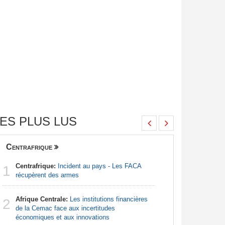
ES PLUS LUS
Centrafrique
Finance
Centrafrique:
Incident au pays - Les FACA
Congo-Br
1
1
récupèrent des armes
Des jeune
Afrique Centrale:
Les institutions financières
Sénégal
2
2
de la Cemac face aux incertitudes
la Commiss
économiques et aux innovations
d'exercic