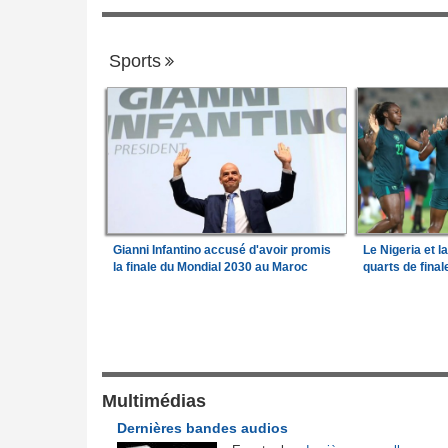
Sports
Gianni Infantino accusé d'avoir promis
Le Nigeria et l
la finale du Mondial 2030 au Maroc
quarts de fina
Gouvernance
frique en liquidation,
Guinée:
Le général Amara Camara assum
1
retire la licence
fonctions présidentielles
Bénin:
Le nouveau Sénat élit son premie
Multimédias
2
de l'Afrique
président
Dernières bandes audios
026