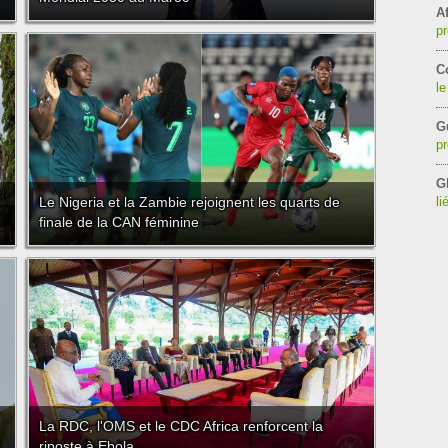
Af
pr
C
le
G
pr
G
Le Nigeria et la Zambie rejoignent les quarts de
li
finale de la CAN féminine
La RDC, l'OMS et le CDC Africa renforcent la
riposte à Ebola