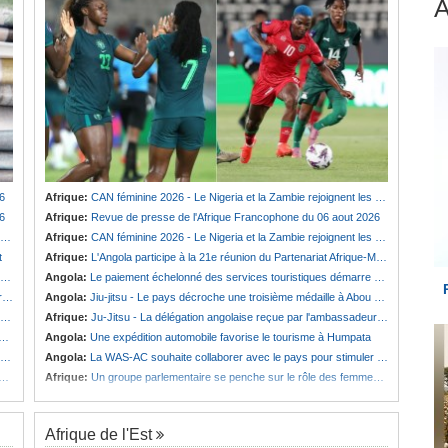
6
Afrique:
CAN féminine 2026 - Le Nigeria et la Zambie rejoignent les quarts de finale
6
Afrique:
Revue de presse de l'Afrique Francophone du 06 aout 2026
Afrique:
CAN féminine 2026 - Le Nigeria et la Zambie rejoignent les quarts de finale
t
Afrique:
L'Angola participe à la 21e réunion du Partenariat Afrique-Monde arabe au Caire
Angola:
Le paiement échelonné des services touristiques démarre ce jeudi
é
Angola:
Jiu-jitsu - Le pays décroche une troisième médaille à Abou Dabi
Afrique:
Ju-Jitsu - La délégation angolaise reçue par l'ambassadeur d'Angola aux Émirats arabes unis
Angola:
Une expédition automobile favorise le tourisme à Humpata
Angola:
La WAS-AC souhaite collaborer avec le pays pour stimuler l'aquaculture
Afrique:
Un groupe parlementaire se penche sur le rôle des femmes dans l'interaction avec les communautés
Afrique de l'Est