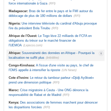
force internationale à Gaza
(RFI)
Madagascar:
Bras de fer entre le pays et le FMI autour du
déblocage de plus de 180 millions de dollars
(RFI)
Nigeria:
Une interview télévisée du cardinal d'Abuja provoque
l'ire du président Bola Tinubu
(RFI)
Afrique de l'Ouest:
Le Togo lève 22 milliards de FCFA en
obligations du trésor sur le marché financier de
l'UEMOA
(Lejecos.com)
Afrique:
Souveraineté des données en Afrique - Pourquoi la
localisation ne suffit plus
(InfoWire)
Congo-Kinshasa:
A l'issue d'une visite au pays, le chef de
l'OMS appelle à intensifier la riposte
(UN News)
Cote d'Ivoire:
Le retour du tambour parleur «Djidji Ayôkwé»
prend une dimension politique
(RFI)
Maroc:
Crise migratoire à Ceuta - Une ONG dénonce la
responsabilité de Rabat et de Madrid
(RFI)
Kenya:
Des associations de femmes marchent pour dénoncer
les disparitions forcées
(RFI)