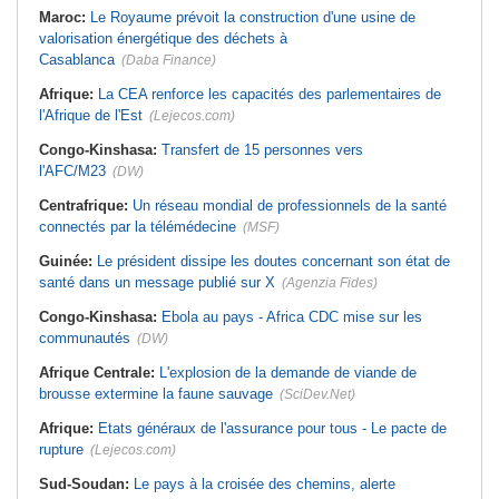
Maroc:
Le Royaume prévoit la construction d'une usine de
valorisation énergétique des déchets à
Casablanca
(Daba Finance)
Afrique:
La CEA renforce les capacités des parlementaires de
l'Afrique de l'Est
(Lejecos.com)
Congo-Kinshasa:
Transfert de 15 personnes vers
l'AFC/M23
(DW)
Centrafrique:
Un réseau mondial de professionnels de la santé
connectés par la télémédecine
(MSF)
Guinée:
Le président dissipe les doutes concernant son état de
santé dans un message publié sur X
(Agenzia Fides)
Congo-Kinshasa:
Ebola au pays - Africa CDC mise sur les
communautés
(DW)
Afrique Centrale:
L'explosion de la demande de viande de
brousse extermine la faune sauvage
(SciDev.Net)
Afrique:
Etats généraux de l'assurance pour tous - Le pacte de
rupture
(Lejecos.com)
Sud-Soudan:
Le pays à la croisée des chemins, alerte