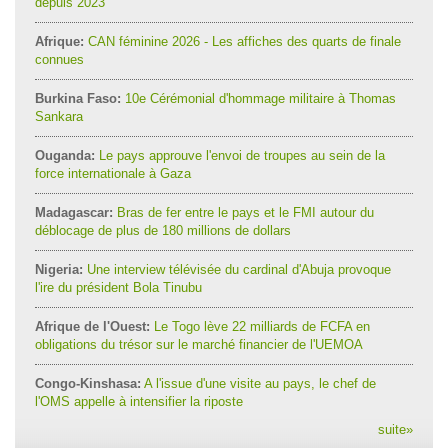
depuis 2023
Afrique:
CAN féminine 2026 - Les affiches des quarts de finale
connues
Burkina Faso:
10e Cérémonial d'hommage militaire à Thomas
Sankara
Ouganda:
Le pays approuve l'envoi de troupes au sein de la
force internationale à Gaza
Madagascar:
Bras de fer entre le pays et le FMI autour du
déblocage de plus de 180 millions de dollars
Nigeria:
Une interview télévisée du cardinal d'Abuja provoque
l'ire du président Bola Tinubu
Afrique de l'Ouest:
Le Togo lève 22 milliards de FCFA en
obligations du trésor sur le marché financier de l'UEMOA
Congo-Kinshasa:
A l'issue d'une visite au pays, le chef de
l'OMS appelle à intensifier la riposte
suite
»