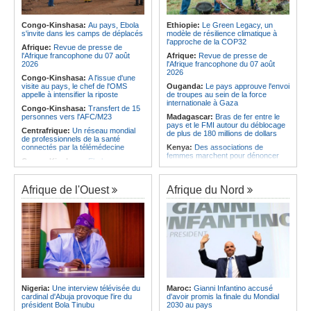
l'économie
Afrique:
AfroBasket U18 (F) - Le
Sénégal craque au 3e quart-temps
Angola:
La nouvelle loi renforce la
et s'incline face à la Tunisie (44-43)
protection des institutions contre les
Congo-Kinshasa:
Au pays, Ebola
Ethiopie:
Le Green Legacy, un
cyberattaques, selon Mário Oliveira
s'invite dans les camps de déplacés
modèle de résilience climatique à
Afrique du Nord:
Santé - La
l'approche de la COP32
Tunisie troisième pays arabe et 49e
Angola:
Le pays criminalise la
Afrique:
Revue de presse de
au monde
diffusion de fausses informations
l'Afrique francophone du 07 août
Afrique:
Revue de presse de
sur Internet
2026
l'Afrique francophone du 07 août
2026
Congo-Kinshasa:
A l'issue d'une
visite au pays, le chef de l'OMS
Ouganda:
Le pays approuve l'envoi
appelle à intensifier la riposte
de troupes au sein de la force
internationale à Gaza
Congo-Kinshasa:
Transfert de 15
personnes vers l'AFC/M23
Madagascar:
Bras de fer entre le
pays et le FMI autour du déblocage
Centrafrique:
Un réseau mondial
de plus de 180 millions de dollars
de professionnels de la santé
connectés par la télémédecine
Kenya:
Des associations de
femmes marchent pour dénoncer
Congo-Kinshasa:
Ebola au pays -
les disparitions forcées
Africa CDC mise sur les
communautés
Afrique:
La CEA renforce les
capacités des parlementaires de
Afrique de l'Ouest
Afrique du Nord
Afrique Centrale:
L'explosion de la
l'Afrique de l'Est
demande de viande de brousse
extermine la faune sauvage
Congo-Kinshasa:
Après l'accord
avec une branche des FDLR, les
Congo-Kinshasa:
Après l'accord
zones d'ombre persistent
avec une branche des FDLR, les
zones d'ombre persistent
Sud-Soudan:
Le pays à la croisée
des chemins, alerte l'ONU
Centrafrique:
Un gendarme détenu
par le groupe armé AAKG retrouve
Rwanda:
Rome et Kigali discutent
la liberté
d'une possible externalisation au
pays des procédures d'asile à
Rwanda:
Rome et Kigali discutent
destination de l'Italie
Nigeria:
Une interview télévisée du
Maroc:
Gianni Infantino accusé
d'une possible externalisation au
cardinal d'Abuja provoque l'ire du
d'avoir promis la finale du Mondial
pays des procédures d'asile à
Somalie:
Le camp de Galkayo
président Bola Tinubu
2030 au pays
destination de l'Italie
frappé par une violente attaque des