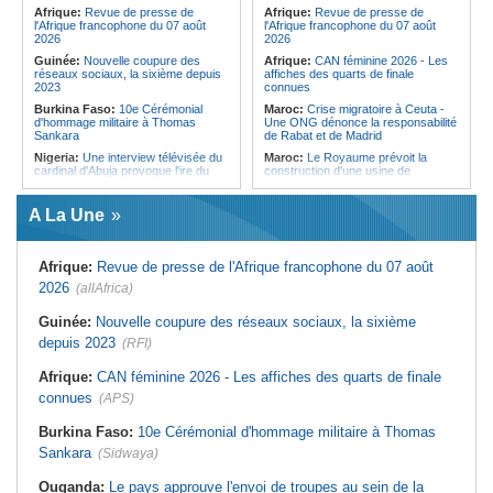
Forces du Puntland
Afrique:
Revue de presse de
Afrique:
Revue de presse de
l'Afrique francophone du 07 août
l'Afrique francophone du 07 août
2026
2026
Guinée:
Nouvelle coupure des
Afrique:
CAN féminine 2026 - Les
réseaux sociaux, la sixième depuis
affiches des quarts de finale
2023
connues
Burkina Faso:
10e Cérémonial
Maroc:
Crise migratoire à Ceuta -
d'hommage militaire à Thomas
Une ONG dénonce la responsabilité
Sankara
de Rabat et de Madrid
Nigeria:
Une interview télévisée du
Maroc:
Le Royaume prévoit la
cardinal d'Abuja provoque l'ire du
construction d'une usine de
président Bola Tinubu
valorisation énergétique des
déchets à Casablanca
Afrique de l'Ouest:
Le Togo lève
A La Une
22 milliards de FCFA en obligations
Libye:
Des travailleurs migrants
du trésor sur le marché financier de
victimes d'extorsions par des
l'UEMOA
agents de sécurité, selon des
associations
Afrique:
Revue de presse de l'Afrique francophone du 07 août
Cote d'Ivoire:
Le retour du tambour
parleur «Djidji Ayôkwé» prend une
Afrique:
CAN féminine 2026 - Les
2026
(allAfrica)
dimension politique
huit nations qualifiés pour les quarts
de finale
Guinée:
Le président dissipe les
Guinée:
Nouvelle coupure des réseaux sociaux, la sixième
doutes concernant son état de
Maroc:
Au-délà du communiqué -
depuis 2023
santé dans un message publié sur X
(RFI)
Ce que révèle le discours du
ministère de l'Intérieur sur la crise
Afrique:
Etats généraux de
de Sebta
Afrique:
CAN féminine 2026 - Les affiches des quarts de finale
l'assurance pour tous - Le pacte de
rupture
Afrique:
AfroBasket U18 (F) - Le
connues
(APS)
Sénégal craque au 3e quart-temps
Sénégal:
Élections locales au pays
et s'incline face à la Tunisie (44-43)
- Les retards du calendrier
Burkina Faso:
10e Cérémonial d'hommage militaire à Thomas
alimentent les soupçons d'un report
Tunisie:
Basket - Eliminatoires
Sankara
(Sidwaya)
mondial Qatar 2027 - Second tour -
La quatrième fenêtre à Radès !
Ouganda:
Le pays approuve l'envoi de troupes au sein de la