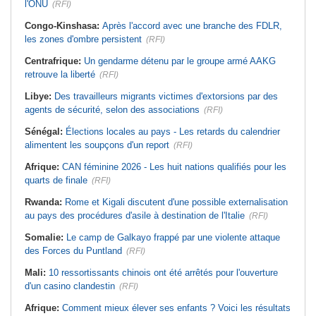
l'ONU
(RFI)
Congo-Kinshasa:
Après l'accord avec une branche des FDLR,
les zones d'ombre persistent
(RFI)
Centrafrique:
Un gendarme détenu par le groupe armé AAKG
retrouve la liberté
(RFI)
Libye:
Des travailleurs migrants victimes d'extorsions par des
agents de sécurité, selon des associations
(RFI)
Sénégal:
Élections locales au pays - Les retards du calendrier
alimentent les soupçons d'un report
(RFI)
Afrique:
CAN féminine 2026 - Les huit nations qualifiés pour les
quarts de finale
(RFI)
Rwanda:
Rome et Kigali discutent d'une possible externalisation
au pays des procédures d'asile à destination de l'Italie
(RFI)
Somalie:
Le camp de Galkayo frappé par une violente attaque
des Forces du Puntland
(RFI)
Mali:
10 ressortissants chinois ont été arrêtés pour l'ouverture
d'un casino clandestin
(RFI)
Afrique:
Comment mieux élever ses enfants ? Voici les résultats