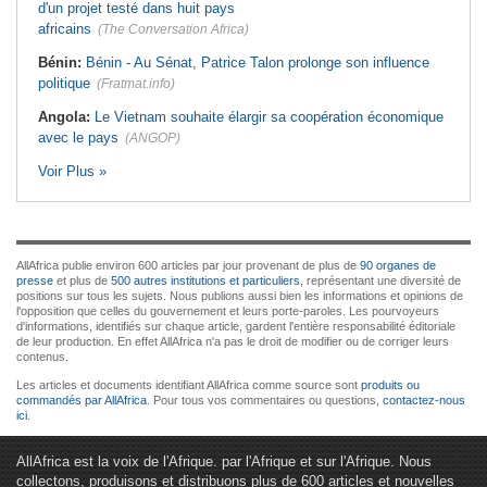
d'un projet testé dans huit pays
africains
(The Conversation Africa)
Bénin:
Bénin - Au Sénat, Patrice Talon prolonge son influence
politique
(Fratmat.info)
Angola:
Le Vietnam souhaite élargir sa coopération économique
avec le pays
(ANGOP)
Voir Plus »
AllAfrica publie environ 600 articles par jour provenant de plus de
90 organes de
presse
et plus de
500 autres institutions et particuliers
, représentant une diversité de
positions sur tous les sujets. Nous publions aussi bien les informations et opinions de
l'opposition que celles du gouvernement et leurs porte-paroles. Les pourvoyeurs
d'informations, identifiés sur chaque article, gardent l'entière responsabilité éditoriale
de leur production. En effet AllAfrica n'a pas le droit de modifier ou de corriger leurs
contenus.
Les articles et documents identifiant AllAfrica comme source sont
produits ou
commandés par AllAfrica
. Pour tous vos commentaires ou questions,
contactez-nous
ici
.
AllAfrica est la voix de l'Afrique. par l'Afrique et sur l'Afrique. Nous
collectons, produisons et distribuons plus de 600 articles et nouvelles