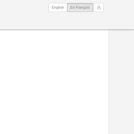
(current)
Mon Compte
English
En Français