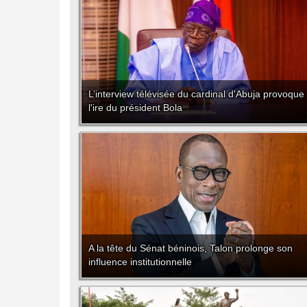
L’interview télévisée du cardinal d'Abuja provoque
l'ire du président Bola
A la tête du Sénat béninois, Talon prolonge son
influence institutionnelle