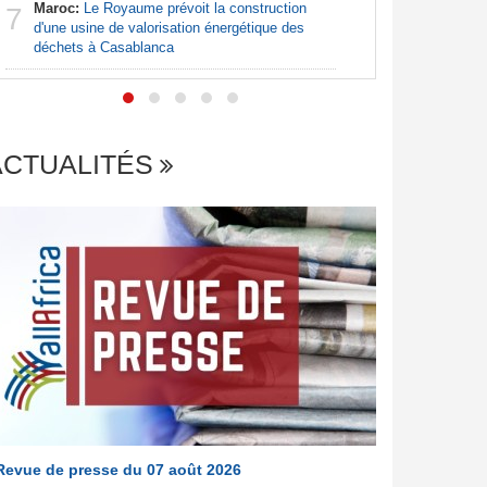
Maroc:
Le Royaume prévoit la construction
Afrique:
7
7
d'une usine de valorisation énergétique des
file en q
déchets à Casablanca
ACTUALITÉS
Revue de presse du 07 août 2026