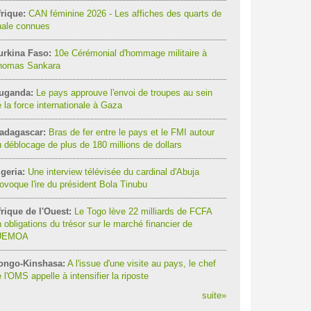
rique:
CAN féminine 2026 - Les affiches des quarts de
nale connues
urkina Faso:
10e Cérémonial d'hommage militaire à
homas Sankara
uganda:
Le pays approuve l'envoi de troupes au sein
 la force internationale à Gaza
adagascar:
Bras de fer entre le pays et le FMI autour
 déblocage de plus de 180 millions de dollars
geria:
Une interview télévisée du cardinal d'Abuja
ovoque l'ire du président Bola Tinubu
rique de l'Ouest:
Le Togo lève 22 milliards de FCFA
 obligations du trésor sur le marché financier de
'UEMOA
ongo-Kinshasa:
A l'issue d'une visite au pays, le chef
 l'OMS appelle à intensifier la riposte
suite
»