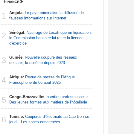
Finance
Nigeria
Angola:
Le pays criminalise la diffusion de
Afrique:
1
1
fausses informations sur Internet
francopho
Sénégal:
Naufrage de Locafrique en liquidation,
Nigeria:
2
2
la Commission bancaire lui retire la licence
d'Abuja p
d'exercice
Afrique:
3
Guinée:
Nouvelle coupure des réseaux
Francoph
3
sociaux, la sixième depuis 2023
Afrique:
4
Afrique:
Revue de presse de l'Afrique
Zambie rej
4
Francophone du 06 aout 2026
Afrique:
5
Congo-Brazzaville:
Insertion professionnelle -
francopho
5
Des jeunes formés aux métiers de l'hôtellerie
Afrique:
6
Tunisie:
Coupures d'électricité au Cap Bon ce
visent un 
6
jeudi - Les zones concernées
Marocain