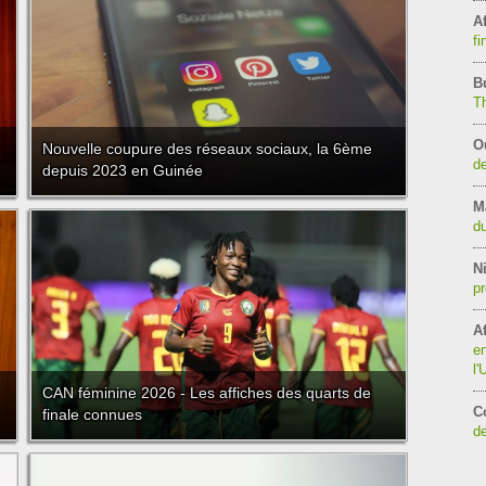
Af
fi
B
T
O
Nouvelle coupure des réseaux sociaux, la 6ème
de
depuis 2023 en Guinée
M
du
Ni
pr
Af
en
l
CAN féminine 2026 - Les affiches des quarts de
C
finale connues
de