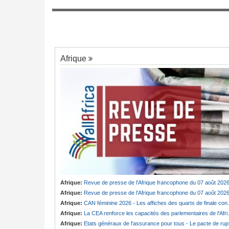
Tunisie:
Au pays - 6 morts et 18 blessés
7
évisée du cardinal
un grave accident de la route
président Bola Tinubu
Afrique
Afrique:
Revue de presse de l'Afrique francophone du 07 août 202
Afrique:
Revue de presse de l'Afrique francophone du 07 août 202
Afrique:
CAN féminine 2026 - Les affiches des quarts de finale connues
Afrique:
La CEA renforce les capacités des parlementaires de l'Afrique de l'Est
Afrique:
Etats généraux de l'assurance pour tous - Le pacte de ruptur