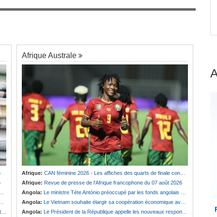
 dans
Afrique:
Revue de presse de l'Afrique
7
francophone du 07 août 2026
Afrique Australe
6
Afrique:
CAN féminine 2026 - Les affiches des quarts de finale connues
6
Afrique:
Revue de presse de l'Afrique francophone du 07 août 2026
Angola:
Le ministre Téte António préoccupé par les fonds angolais bloqués en Suisse
Angola:
Le Vietnam souhaite élargir sa coopération économique avec le pays
e
Angola:
Le Président de la République appelle les nouveaux responsables à renforcer l'action de l'Exécutif