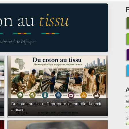
on au
tissu
ndustriel de l'Afrique
A
Af
Du coton au tissu - Reprendre le contrôle du récit
a
africain
G
s