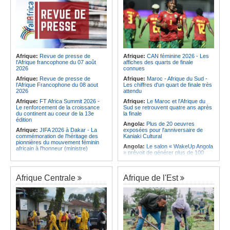
Afrique:
Revue de presse de
Afrique:
CAN féminine 2026 - Les
l'Afrique francophone du 07 août
affiches des quarts de finale
2026
connues
Afrique:
Revue de presse de
Afrique:
Maroc - Afrique du Sud -
l'Afrique Francophone du 08 aout
Les chiffres d'un quart de finale très
2026
attendu
Afrique:
FT Africa Summit 2026 -
Afrique:
Le Maroc et l'Afrique du
Le renforcement de la croissance
Sud se retrouvent quatre ans après
du continent au coeur de la 13e
la finale
édition
Angola:
Plus de 20 oeuvres
Afrique:
JIFA 2026 à Dakar - La
exposées pour l'anniversaire de
commémoration de l'héritage des
Kaniaki Cultural
pionnières du mouvement féminin
Angola:
Le salon « WakeUp Angola
africain à l'honneur (ministre)
» prévoit de générer plus de 100
Afrique:
Naomi Eto (Cameroun) - «
millions de kwanzas d'affaires
Face au Nigeria, nous donnerons
Angola:
Le GGPEN présente une
tout sur le terrain. »
solution pour stimuler la
Afrique Centrale
Afrique de l'Est
Afrique:
Maroc - Afrique du Sud -
numérisation du secteur minier
Les chiffres d'un quart de finale très
Angola:
Malanje encourage l'auto-
attendu
emploi par la formation de 200
Afrique:
Élodie Nakkach (Maroc) -
jeunes
« La finale de 2022, on l'utilise
Angola:
Le Président angolais
comme une expérience pour aller de
félicite la Côte d'Ivoire pour le 66e
l'avant »
anniversaire de son indépendance