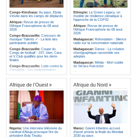
Afrique:
Les statistiques clés avant
Angola:
Le pays totalise six
le quart de finale entre la Côte
médailles au Championnat du
d'Ivoire et l'Algérie
monde de ju-jitsu
Congo-Kinshasa:
Au pays, Ebola
Ethiopie:
Le Green Legacy, un
Afrique:
Le Maroc et l'Afrique du
s'invite dans les camps de déplacés
modèle de résilience climatique à
Angola:
Le pays criminalise la
Sud se retrouvent quatre ans après
l'approche de la COP32
diffusion de fausses informations
Afrique:
Revue de presse de
la finale
sur Internet
l'Afrique Francophone du 08 aout
Afrique:
Revue de presse de
Afrique:
Côte d'Ivoire - Algérie, un
2026
l'Afrique Francophone du 08 aout
duel de contrastes
2026
Congo-Brazzaville:
Concours de
musique 'Talents +' - La liste des
Madagascar:
Refondation - Silence
participants publiée
radio sur la concertation nationale
Congo-Brazzaville:
Coupe du
Madagascar:
Danse - La création
Congo de football - JST, Inter, Cara
chorégraphique rassemble ses
et V Club qualifiés pour les demi-
adeptes
finales
Madagascar:
Média - Mort subite
Congo-Brazzaville:
Lutte contre la
de Sitraka Rakotobe
corruption - Les parlementaires
Madagascar:
Les reins solides
sensibilisés
Madagascar:
Vol à la tire - Un
Congo-Brazzaville:
Santé publique
groupe de six femmes se retrouve
- Ollombo réceptionne son hôpital de
Afrique de l'Ouest
Afrique du Nord
en prison
référence
Madagascar:
Athlétisme - 100
Congo-Brazzaville:
Lutte contre
mètres - Junior Tsiravay et Zo
les épidémies - Les employés de la
Rakotonary co-champions
maison de retraite Kambissi en
formation
Madagascar:
Hasina
Rakotondramiara, Président du
Congo-Brazzaville:
Distinction -
Rouge - « Aucun retour
Darrel Ornelle Elion Assiana promue
d'investissement pour les petits
maître-assistant Cames
clubs »
Afrique:
Naomi Eto (Cameroun) - «
Madagascar:
Agroalimentaire - Les
Face au Nigeria, nous donnerons
Nigeria:
Une interview télévisée du
Maroc:
Gianni Infantino accusé
boissons locales conquièrent le
tout sur le terrain. »
cardinal d'Abuja provoque l'ire du
d'avoir promis la finale du Mondial
marché
président Bola Tinubu
2030 au pays
Cameroun:
Ngoh Ngoh, l'homme