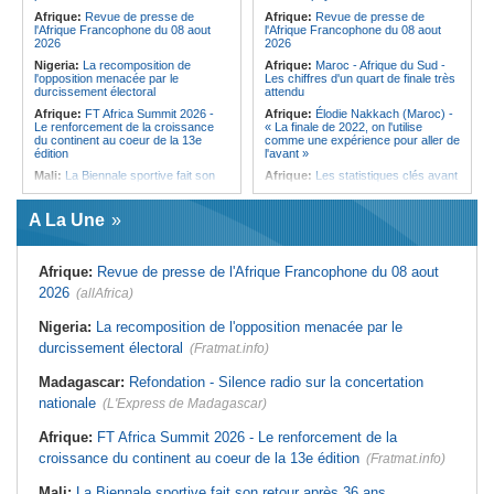
qui signe à la place de Biya
Afrique:
Revue de presse de
Afrique:
Revue de presse de
l'Afrique Francophone du 08 aout
l'Afrique Francophone du 08 aout
2026
2026
Nigeria:
La recomposition de
Afrique:
Maroc - Afrique du Sud -
l'opposition menacée par le
Les chiffres d'un quart de finale très
durcissement électoral
attendu
Afrique:
FT Africa Summit 2026 -
Afrique:
Élodie Nakkach (Maroc) -
Le renforcement de la croissance
« La finale de 2022, on l'utilise
du continent au coeur de la 13e
comme une expérience pour aller de
édition
l'avant »
Mali:
La Biennale sportive fait son
Afrique:
Les statistiques clés avant
retour après 36 ans d'interruption
le quart de finale entre la Côte
d'Ivoire et l'Algérie
Afrique de l'Ouest:
Marché
A La Une
financier régional - Un bon plant
Afrique:
Le Maroc et l'Afrique du
pour le secteur agricole
Sud se retrouvent quatre ans après
la finale
Sénégal:
FERA - La DG sortante
Afrique:
Revue de presse de l'Afrique Francophone du 08 aout
revendique un redressement
Afrique:
Côte d'Ivoire - Algérie, un
financier du fonds
duel de contrastes
2026
(allAfrica)
Sénégal:
Affaire d'actes contre
Afrique:
AfroBasket U18 - Le
nature - Le procureur du TGI de
Sénégal bat la Tunisie et prend le
Nigeria:
La recomposition de l'opposition menacée par le
Pikine-Guédiawaye interjette appel
quart
durcissement électoral
de l'ordonnance de non-lieu partiel et
(Fratmat.info)
Tunisie:
Enseignement supérieur -
de renvoi de plusieurs prévenus
Le pays lance son premier master
Madagascar:
Refondation - Silence radio sur la concertation
Sénégal:
FERA - Priorité à
interconnecté « One Health »
l'économie de la préservation,
nationale
(L'Express de Madagascar)
Tunisie:
La CCI de Tunis lance le
Cheikh Dieng décline sa vision
pôle « SPEEDUP » pour propulser
Sénégal:
Cheikh Dieng définit ses
les startups à l'international
Afrique:
FT Africa Summit 2026 - Le renforcement de la
axes prioritaires pour restructurer le
croissance du continent au coeur de la 13e édition
Fonds d'entretien routier autonome
(Fratmat.info)
Mali:
La Biennale sportive fait son retour après 36 ans