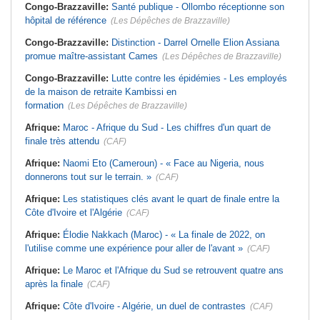
Congo-Brazzaville:
Santé publique - Ollombo réceptionne son
hôpital de référence
(Les Dépêches de Brazzaville)
Congo-Brazzaville:
Distinction - Darrel Ornelle Elion Assiana
promue maître-assistant Cames
(Les Dépêches de Brazzaville)
Congo-Brazzaville:
Lutte contre les épidémies - Les employés
de la maison de retraite Kambissi en
formation
(Les Dépêches de Brazzaville)
Afrique:
Maroc - Afrique du Sud - Les chiffres d'un quart de
finale très attendu
(CAF)
Afrique:
Naomi Eto (Cameroun) - « Face au Nigeria, nous
donnerons tout sur le terrain. »
(CAF)
Afrique:
Les statistiques clés avant le quart de finale entre la
Côte d'Ivoire et l'Algérie
(CAF)
Afrique:
Élodie Nakkach (Maroc) - « La finale de 2022, on
l'utilise comme une expérience pour aller de l'avant »
(CAF)
Afrique:
Le Maroc et l'Afrique du Sud se retrouvent quatre ans
après la finale
(CAF)
Afrique:
Côte d'Ivoire - Algérie, un duel de contrastes
(CAF)