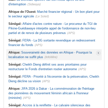
d'interruption
(Sidwaya)
Afrique de l'Ouest:
Marché financier régional - Un bon plant pour
le secteur agricole
(Le Soleil)
Sénégal:
Affaire d'actes contre nature - Le procureur du TGI de
Pikine-Guédiawaye interjette appel de l'ordonnance de non-lieu
partiel et de renvoi de plusieurs prévenus
(APS)
Sénégal:
FERA - La DG sortante revendique un redressement
financier du fonds
(APS)
Afrique:
Souveraineté des données en Afrique - Pourquoi la
localisation ne suffit plus
(InfoWire)
Sénégal:
Cheikh Dieng définit ses axes prioritaires pour
restructurer le Fonds d'entretien routier autonome
(APS)
Sénégal:
FERA - Priorité à l'économie de la préservation, Cheikh
Dieng décline sa vision
(APS)
Afrique:
JIFA 2026 à Dakar - La commémoration de l'héritage
des pionnières du mouvement féminin africain à l'honneur
(ministre)
(APS)
Sénégal:
Accros à la reniflette - Le calvaire silencieux des