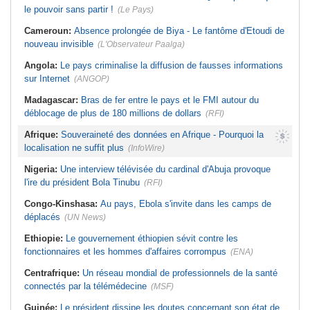
le pouvoir sans partir !
(Le Pays)
Cameroun:
Absence prolongée de Biya - Le fantôme d'Etoudi de
nouveau invisible
(L'Observateur Paalga)
Angola:
Le pays criminalise la diffusion de fausses informations
sur Internet
(ANGOP)
Madagascar:
Bras de fer entre le pays et le FMI autour du
déblocage de plus de 180 millions de dollars
(RFI)
Afrique:
Souveraineté des données en Afrique - Pourquoi la
localisation ne suffit plus
(InfoWire)
Nigeria:
Une interview télévisée du cardinal d'Abuja provoque
l'ire du président Bola Tinubu
(RFI)
Congo-Kinshasa:
Au pays, Ebola s'invite dans les camps de
déplacés
(UN News)
Ethiopie:
Le gouvernement éthiopien sévit contre les
fonctionnaires et les hommes d'affaires corrompus
(ENA)
Centrafrique:
Un réseau mondial de professionnels de la santé
connectés par la télémédecine
(MSF)
Guinée:
Le président dissipe les doutes concernant son état de