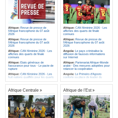
Afrique:
Revue de presse de
Afrique:
CAN féminine 2026 - Les
l'Afrique francophone du 07 août
affiches des quarts de finale
2026
connues
Afrique:
Revue de presse de
Afrique:
Revue de presse de
l'Afrique francophone du 07 août
l'Afrique francophone du 07 août
2026
2026
Afrique:
CAN féminine 2026 - Les
Angola:
Le pays criminalise la
affiches des quarts de finale
diffusion de fausses informations
connues
sur Internet
Afrique:
Etats généraux de
Afrique:
Partenariat Afrique-Monde
l'assurance pour tous - Le pacte de
arabe - Des mesures adoptées pour
rupture
relancer la coopération
Afrique:
CAN féminine 2026 - Les
Angola:
Le Primeiro d'Agosto
huit nations qualifiés pour les quarts
conforte sa place de leader du
de finale
Championnat national féminin
Afrique:
Comment mieux élever
Angola:
Le ministre des
ses enfants ? Voici les résultats d'un
Ressources minérales reconnaît
Afrique Centrale
Afrique de l'Est
projet testé dans huit pays africains
une pénurie de carburants au pays
Afrique:
La LSF salue le lancement
Angola:
Boxe - Elder Liduema se
du premier ETF obligataire
qualifie pour les quarts de finale
souverain africain (USD) disponible
Angola:
Handball - Le pays s'incline
en Europe
face à la Guinée dans les matches
Afrique:
Promesse de la finale de la
de classement
Coupe du Monde 2030 au Maroc -
Angola:
Football - L'Interclube