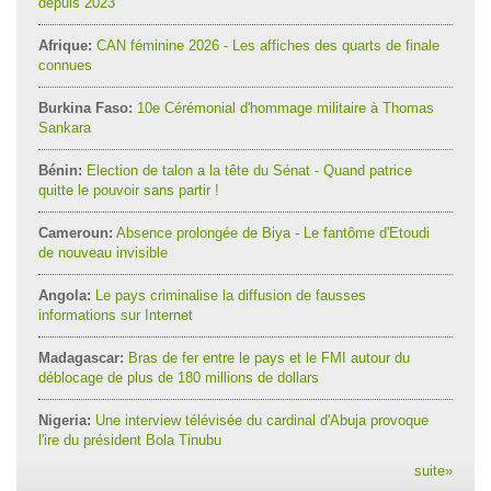
depuis 2023
Afrique:
CAN féminine 2026 - Les affiches des quarts de finale
connues
Burkina Faso:
10e Cérémonial d'hommage militaire à Thomas
Sankara
Bénin:
Election de talon a la tête du Sénat - Quand patrice
quitte le pouvoir sans partir !
Cameroun:
Absence prolongée de Biya - Le fantôme d'Etoudi
de nouveau invisible
Angola:
Le pays criminalise la diffusion de fausses
informations sur Internet
Madagascar:
Bras de fer entre le pays et le FMI autour du
déblocage de plus de 180 millions de dollars
Nigeria:
Une interview télévisée du cardinal d'Abuja provoque
l'ire du président Bola Tinubu
suite
»