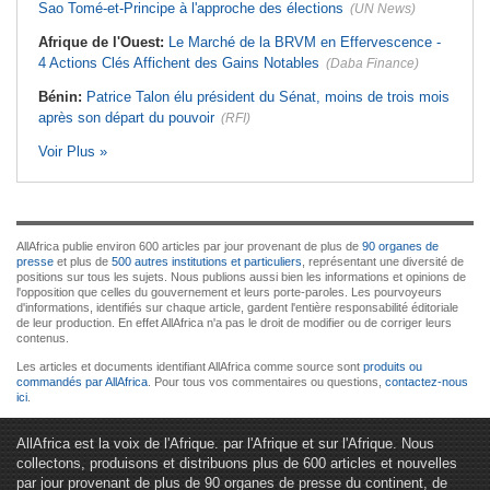
Sao Tomé-et-Principe à l'approche des élections
(UN News)
Afrique de l'Ouest:
Le Marché de la BRVM en Effervescence -
4 Actions Clés Affichent des Gains Notables
(Daba Finance)
Bénin:
Patrice Talon élu président du Sénat, moins de trois mois
après son départ du pouvoir
(RFI)
Voir Plus »
AllAfrica publie environ 600 articles par jour provenant de plus de
90 organes de
presse
et plus de
500 autres institutions et particuliers
, représentant une diversité de
positions sur tous les sujets. Nous publions aussi bien les informations et opinions de
l'opposition que celles du gouvernement et leurs porte-paroles. Les pourvoyeurs
d'informations, identifiés sur chaque article, gardent l'entière responsabilité éditoriale
de leur production. En effet AllAfrica n'a pas le droit de modifier ou de corriger leurs
contenus.
Les articles et documents identifiant AllAfrica comme source sont
produits ou
commandés par AllAfrica
. Pour tous vos commentaires ou questions,
contactez-nous
ici
.
AllAfrica est la voix de l'Afrique. par l'Afrique et sur l'Afrique. Nous
collectons, produisons et distribuons plus de 600 articles et nouvelles
par jour provenant de plus de 90 organes de presse du continent, de