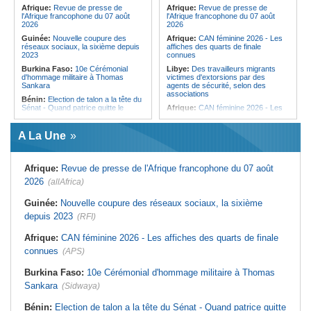
femmes pour accéder aux soins de
Afrique:
Revue de presse de
Afrique:
Revue de presse de
santé
l'Afrique francophone du 07 août
l'Afrique francophone du 07 août
2026
2026
Guinée:
Nouvelle coupure des
Afrique:
CAN féminine 2026 - Les
réseaux sociaux, la sixième depuis
affiches des quarts de finale
2023
connues
Burkina Faso:
10e Cérémonial
Libye:
Des travailleurs migrants
d'hommage militaire à Thomas
victimes d'extorsions par des
Sankara
agents de sécurité, selon des
associations
Bénin:
Election de talon a la tête du
Sénat - Quand patrice quitte le
Afrique:
CAN féminine 2026 - Les
pouvoir sans partir !
huit nations qualifiés pour les quarts
de finale
Cameroun:
Absence prolongée de
A La Une
Biya - Le fantôme d'Etoudi de
Afrique:
Promesse de la finale de la
nouveau invisible
Coupe du Monde 2030 au Maroc -
Infantino marquera-t-il le but de son
Nigeria:
Une interview télévisée du
maintien ?
Afrique:
Revue de presse de l'Afrique francophone du 07 août
cardinal d'Abuja provoque l'ire du
président Bola Tinubu
Afrique:
Partenariat Afrique-Monde
2026
(allAfrica)
arabe - Des mesures adoptées pour
Guinée:
Le président dissipe les
relancer la coopération
doutes concernant son état de
Guinée:
Nouvelle coupure des réseaux sociaux, la sixième
santé dans un message publié sur X
Tunisie:
Colisée d'El Jem - Concert
depuis 2023
(RFI)
de musique de films sous le signe
Afrique:
Etats généraux de
de Cinecittà et Hollywood
l'assurance pour tous - Le pacte de
Afrique:
CAN féminine 2026 - Les affiches des quarts de finale
rupture
Madagascar:
Afrobasket - U18 -
Les Ankoay veulent confirmer face
connues
(APS)
Sénégal:
Élections locales au pays
au Maroc
- Les retards du calendrier
alimentent les soupçons d'un report
Afrique du Nord:
Télécoms - Le
Burkina Faso:
10e Cérémonial d'hommage militaire à Thomas
Groupe Maroc Telecom annonce
Sankara
(Sidwaya)
une baisse de 40% de son résultat
net consolidé au premier semestre
2026
Bénin:
Election de talon a la tête du Sénat - Quand patrice quitte