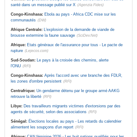
santé dans un message publié sur X
(Agenzia Fides)
Congo-Kinshasa:
Ebola au pays - Africa CDC mise sur les
communautés
(DW)
Afrique Centrale:
L'explosion de la demande de viande de
brousse extermine la faune sauvage
(SciDev.Net)
Afrique:
Etats généraux de l'assurance pour tous - Le pacte de
rupture
(Lejecos.com)
Sud-Soudan:
Le pays à la croisée des chemins, alerte
l'ONU
(RFI)
Congo-Kinshasa:
Après l'accord avec une branche des FDLR,
les zones d'ombre persistent
(RFI)
Centrafrique:
Un gendarme détenu par le groupe armé AAKG
retrouve la liberté
(RFI)
Libye:
Des travailleurs migrants victimes d'extorsions par des
agents de sécurité, selon des associations
(RFI)
Sénégal:
Élections locales au pays - Les retards du calendrier
alimentent les soupçons d'un report
(RFI)
Afrique:
CAN féminine 2026 - Les huit nations qualifiés pour les