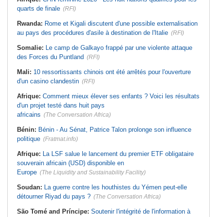
quarts de finale
(RFI)
Rwanda:
Rome et Kigali discutent d'une possible externalisation
au pays des procédures d'asile à destination de l'Italie
(RFI)
Somalie:
Le camp de Galkayo frappé par une violente attaque
des Forces du Puntland
(RFI)
Mali:
10 ressortissants chinois ont été arrêtés pour l'ouverture
d'un casino clandestin
(RFI)
Afrique:
Comment mieux élever ses enfants ? Voici les résultats
d'un projet testé dans huit pays
africains
(The Conversation Africa)
Bénin:
Bénin - Au Sénat, Patrice Talon prolonge son influence
politique
(Fratmat.info)
Afrique:
La LSF salue le lancement du premier ETF obligataire
souverain africain (USD) disponible en
Europe
(The Liquidity and Sustainability Facility)
Soudan:
La guerre contre les houthistes du Yémen peut-elle
détourner Riyad du pays ?
(The Conversation Africa)
São Tomé and Príncipe:
Soutenir l'intégrité de l'information à