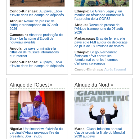
Infantino marquera-t-il le but de son
corrige le Kabuscorp en match de
maintien ?
préparation
Afrique:
Partenariat Afrique-Monde
Congo-Kinshasa:
Au pays, Ebola
Ethiopie:
Le Green Legacy, un
Angola:
Des experts prélèvent des
arabe - Des mesures adoptées pour
s'invite dans les camps de déplacés
modèle de résilience climatique à
échantillons pour identifier les
relancer la coopération
l'approche de la COP32
victimes de l'accident de Cuanza-
Afrique:
Revue de presse de
Afrique:
Enjeux sur l'eau potable en
Sul
l'Afrique francophone du 07 août
Afrique:
Revue de presse de
Afrique - Le Prof Jacques Djoli
2026
l'Afrique francophone du 07 août
préconise un changement de vision
2026
Cameroun:
Absence prolongée de
Biya - Le fantôme d'Etoudi de
Madagascar:
Bras de fer entre le
nouveau invisible
pays et le FMI autour du déblocage
de plus de 180 millions de dollars
Angola:
Le pays criminalise la
diffusion de fausses informations
Ethiopie:
Le gouvernement
sur Internet
éthiopien sévit contre les
fonctionnaires et les hommes
Congo-Kinshasa:
Au pays, Ebola
d'affaires corrompus
s'invite dans les camps de déplacés
Congo-Kinshasa:
Après l'accord
Congo-Kinshasa:
Ebola au pays -
avec une branche des FDLR, les
Africa CDC mise sur les
zones d'ombre persistent
communautés
Sud-Soudan:
Le pays à la croisée
Afrique de l'Ouest
Afrique du Nord
Afrique Centrale:
L'explosion de la
des chemins, alerte l'ONU
demande de viande de brousse
extermine la faune sauvage
Rwanda:
Rome et Kigali discutent
d'une possible externalisation au
Congo-Kinshasa:
Après l'accord
pays des procédures d'asile à
avec une branche des FDLR, les
destination de l'Italie
zones d'ombre persistent
Somalie:
Le camp de Galkayo
Centrafrique:
Un gendarme détenu
frappé par une violente attaque des
par le groupe armé AAKG retrouve
Forces du Puntland
la liberté
Soudan:
La guerre contre les
Rwanda:
Rome et Kigali discutent
houthistes du Yémen peut-elle
Nigeria:
Une interview télévisée du
Maroc:
Gianni Infantino accusé
d'une possible externalisation au
détourner Riyad du pays ?
cardinal d'Abuja provoque l'ire du
d'avoir promis la finale du Mondial
pays des procédures d'asile à
président Bola Tinubu
2030 au pays
destination de l'Italie
Sud-Soudan:
Le long voyage des