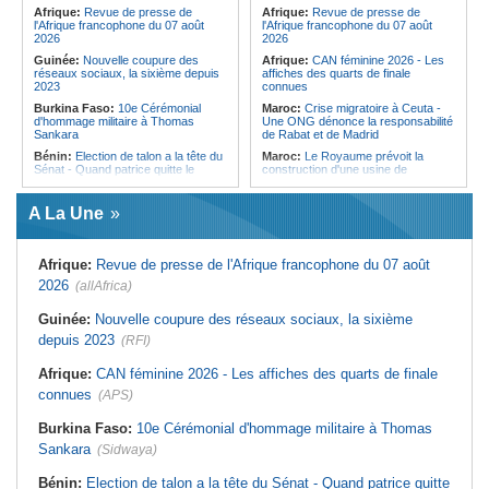
pays des procédures d'asile à
Afrique:
Revue de presse de
Afrique:
Revue de presse de
destination de l'Italie
l'Afrique francophone du 07 août
l'Afrique francophone du 07 août
2026
2026
Guinée:
Nouvelle coupure des
Afrique:
CAN féminine 2026 - Les
réseaux sociaux, la sixième depuis
affiches des quarts de finale
2023
connues
Burkina Faso:
10e Cérémonial
Maroc:
Crise migratoire à Ceuta -
d'hommage militaire à Thomas
Une ONG dénonce la responsabilité
Sankara
de Rabat et de Madrid
Bénin:
Election de talon a la tête du
Maroc:
Le Royaume prévoit la
Sénat - Quand patrice quitte le
construction d'une usine de
pouvoir sans partir !
valorisation énergétique des
déchets à Casablanca
Cameroun:
Absence prolongée de
A La Une
Biya - Le fantôme d'Etoudi de
Libye:
Des travailleurs migrants
nouveau invisible
victimes d'extorsions par des
agents de sécurité, selon des
Nigeria:
Une interview télévisée du
associations
Afrique:
Revue de presse de l'Afrique francophone du 07 août
cardinal d'Abuja provoque l'ire du
président Bola Tinubu
Afrique:
CAN féminine 2026 - Les
2026
(allAfrica)
huit nations qualifiés pour les quarts
Cote d'Ivoire:
Le retour du tambour
de finale
parleur «Djidji Ayôkwé» prend une
Guinée:
Nouvelle coupure des réseaux sociaux, la sixième
dimension politique
Afrique:
Promesse de la finale de la
depuis 2023
(RFI)
Coupe du Monde 2030 au Maroc -
Guinée:
Le président dissipe les
Infantino marquera-t-il le but de son
doutes concernant son état de
maintien ?
Afrique:
CAN féminine 2026 - Les affiches des quarts de finale
santé dans un message publié sur X
Afrique:
Partenariat Afrique-Monde
connues
(APS)
Afrique:
Etats généraux de
arabe - Des mesures adoptées pour
l'assurance pour tous - Le pacte de
relancer la coopération
rupture
Burkina Faso:
10e Cérémonial d'hommage militaire à Thomas
Maroc:
Driss Lachguar - Les défis
Sankara
(Sidwaya)
migratoires se résolvent par la
coopération internationale et le
traitement courageux des causes
Bénin:
Election de talon a la tête du Sénat - Quand patrice quitte
profondes