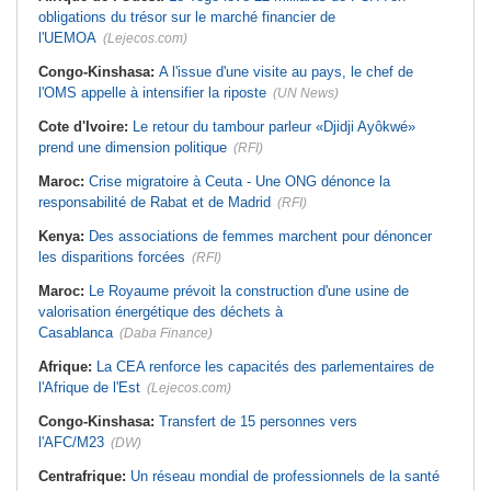
obligations du trésor sur le marché financier de
l'UEMOA
(Lejecos.com)
Congo-Kinshasa:
A l'issue d'une visite au pays, le chef de
l'OMS appelle à intensifier la riposte
(UN News)
Cote d'Ivoire:
Le retour du tambour parleur «Djidji Ayôkwé»
prend une dimension politique
(RFI)
Maroc:
Crise migratoire à Ceuta - Une ONG dénonce la
responsabilité de Rabat et de Madrid
(RFI)
Kenya:
Des associations de femmes marchent pour dénoncer
les disparitions forcées
(RFI)
Maroc:
Le Royaume prévoit la construction d'une usine de
valorisation énergétique des déchets à
Casablanca
(Daba Finance)
Afrique:
La CEA renforce les capacités des parlementaires de
l'Afrique de l'Est
(Lejecos.com)
Congo-Kinshasa:
Transfert de 15 personnes vers
l'AFC/M23
(DW)
Centrafrique:
Un réseau mondial de professionnels de la santé