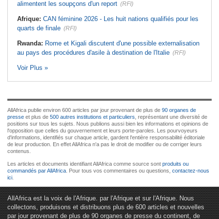
alimentent les soupçons d'un report
(RFI)
Afrique:
CAN féminine 2026 - Les huit nations qualifiés pour les
quarts de finale
(RFI)
Rwanda:
Rome et Kigali discutent d'une possible externalisation
au pays des procédures d'asile à destination de l'Italie
(RFI)
Voir Plus »
AllAfrica publie environ 600 articles par jour provenant de plus de
90 organes de
presse
et plus de
500 autres institutions et particuliers
, représentant une diversité de
positions sur tous les sujets. Nous publions aussi bien les informations et opinions de
l'opposition que celles du gouvernement et leurs porte-paroles. Les pourvoyeurs
d'informations, identifiés sur chaque article, gardent l'entière responsabilité éditoriale
de leur production. En effet AllAfrica n'a pas le droit de modifier ou de corriger leurs
contenus.
Les articles et documents identifiant AllAfrica comme source sont
produits ou
commandés par AllAfrica
. Pour tous vos commentaires ou questions,
contactez-nous
ici
.
AllAfrica est la voix de l'Afrique. par l'Afrique et sur l'Afrique. Nous
collectons, produisons et distribuons plus de 600 articles et nouvelles
par jour provenant de plus de 90 organes de presse du continent, de