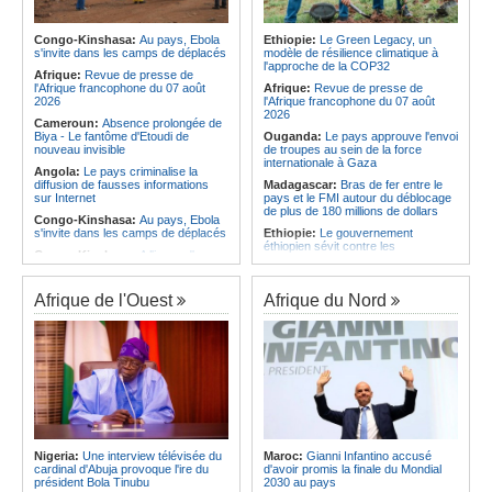
Afrique:
La LSF salue le lancement
corrige le Kabuscorp en match de
du premier ETF obligataire
préparation
souverain africain (USD) disponible
Congo-Kinshasa:
Au pays, Ebola
Ethiopie:
Le Green Legacy, un
Angola:
Des experts prélèvent des
en Europe
s'invite dans les camps de déplacés
modèle de résilience climatique à
échantillons pour identifier les
l'approche de la COP32
Afrique:
Promesse de la finale de la
victimes de l'accident de Cuanza-
Afrique:
Revue de presse de
Coupe du Monde 2030 au Maroc -
Sul
l'Afrique francophone du 07 août
Afrique:
Revue de presse de
Infantino marquera-t-il le but de son
2026
l'Afrique francophone du 07 août
maintien ?
2026
Cameroun:
Absence prolongée de
Biya - Le fantôme d'Etoudi de
Ouganda:
Le pays approuve l'envoi
nouveau invisible
de troupes au sein de la force
internationale à Gaza
Angola:
Le pays criminalise la
diffusion de fausses informations
Madagascar:
Bras de fer entre le
sur Internet
pays et le FMI autour du déblocage
de plus de 180 millions de dollars
Congo-Kinshasa:
Au pays, Ebola
s'invite dans les camps de déplacés
Ethiopie:
Le gouvernement
éthiopien sévit contre les
Congo-Kinshasa:
A l'issue d'une
fonctionnaires et les hommes
visite au pays, le chef de l'OMS
d'affaires corrompus
appelle à intensifier la riposte
Kenya:
Des associations de
Afrique de l'Ouest
Afrique du Nord
Congo-Kinshasa:
Transfert de 15
femmes marchent pour dénoncer
personnes vers l'AFC/M23
les disparitions forcées
Centrafrique:
Un réseau mondial
Afrique:
La CEA renforce les
de professionnels de la santé
capacités des parlementaires de
connectés par la télémédecine
l'Afrique de l'Est
Congo-Kinshasa:
Ebola au pays -
Congo-Kinshasa:
Après l'accord
Africa CDC mise sur les
avec une branche des FDLR, les
communautés
zones d'ombre persistent
Afrique Centrale:
L'explosion de la
Sud-Soudan:
Le pays à la croisée
demande de viande de brousse
des chemins, alerte l'ONU
Nigeria:
Une interview télévisée du
Maroc:
Gianni Infantino accusé
extermine la faune sauvage
cardinal d'Abuja provoque l'ire du
d'avoir promis la finale du Mondial
Rwanda:
Rome et Kigali discutent
président Bola Tinubu
2030 au pays
d'une possible externalisation au