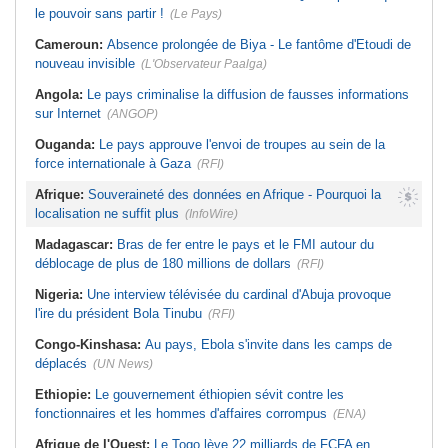
le pouvoir sans partir !
(Le Pays)
Cameroun:
Absence prolongée de Biya - Le fantôme d'Etoudi de
nouveau invisible
(L'Observateur Paalga)
Angola:
Le pays criminalise la diffusion de fausses informations
sur Internet
(ANGOP)
Ouganda:
Le pays approuve l'envoi de troupes au sein de la
force internationale à Gaza
(RFI)
Afrique:
Souveraineté des données en Afrique - Pourquoi la
localisation ne suffit plus
(InfoWire)
Madagascar:
Bras de fer entre le pays et le FMI autour du
déblocage de plus de 180 millions de dollars
(RFI)
Nigeria:
Une interview télévisée du cardinal d'Abuja provoque
l'ire du président Bola Tinubu
(RFI)
Congo-Kinshasa:
Au pays, Ebola s'invite dans les camps de
déplacés
(UN News)
Ethiopie:
Le gouvernement éthiopien sévit contre les
fonctionnaires et les hommes d'affaires corrompus
(ENA)
Afrique de l'Ouest:
Le Togo lève 22 milliards de FCFA en