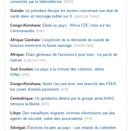
connectés par la télémédecine
(MSF)
Guinée:
Le président dissipe les doutes concernant son état de
santé dans un message publié sur X
(Agenzia Fides)
Congo-Kinshasa:
Ebola au pays - Africa CDC mise sur les
communautés
(DW)
Afrique Centrale:
L'explosion de la demande de viande de
brousse extermine la faune sauvage
(SciDev.Net)
Afrique:
Etats généraux de l'assurance pour tous - Le pacte de
rupture
(Lejecos.com)
Sud-Soudan:
Le pays à la croisée des chemins, alerte
l'ONU
(RFI)
Congo-Kinshasa:
Après l'accord avec une branche des FDLR,
les zones d'ombre persistent
(RFI)
Centrafrique:
Un gendarme détenu par le groupe armé AAKG
retrouve la liberté
(RFI)
Libye:
Des travailleurs migrants victimes d'extorsions par des
agents de sécurité, selon des associations
(RFI)
Sénégal:
Élections locales au pays - Les retards du calendrier