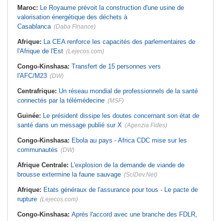
Maroc:
Le Royaume prévoit la construction d'une usine de
valorisation énergétique des déchets à
Casablanca
(Daba Finance)
Afrique:
La CEA renforce les capacités des parlementaires de
l'Afrique de l'Est
(Lejecos.com)
Congo-Kinshasa:
Transfert de 15 personnes vers
l'AFC/M23
(DW)
Centrafrique:
Un réseau mondial de professionnels de la santé
connectés par la télémédecine
(MSF)
Guinée:
Le président dissipe les doutes concernant son état de
santé dans un message publié sur X
(Agenzia Fides)
Congo-Kinshasa:
Ebola au pays - Africa CDC mise sur les
communautés
(DW)
Afrique Centrale:
L'explosion de la demande de viande de
brousse extermine la faune sauvage
(SciDev.Net)
Afrique:
Etats généraux de l'assurance pour tous - Le pacte de
rupture
(Lejecos.com)
Congo-Kinshasa:
Après l'accord avec une branche des FDLR,