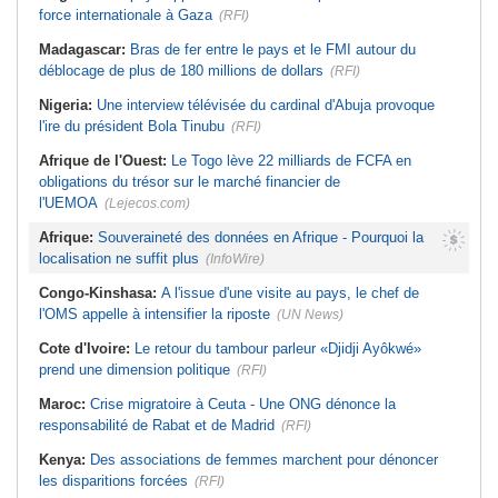
force internationale à Gaza
(RFI)
Madagascar:
Bras de fer entre le pays et le FMI autour du
déblocage de plus de 180 millions de dollars
(RFI)
Nigeria:
Une interview télévisée du cardinal d'Abuja provoque
l'ire du président Bola Tinubu
(RFI)
Afrique de l'Ouest:
Le Togo lève 22 milliards de FCFA en
obligations du trésor sur le marché financier de
l'UEMOA
(Lejecos.com)
Afrique:
Souveraineté des données en Afrique - Pourquoi la
localisation ne suffit plus
(InfoWire)
Congo-Kinshasa:
A l'issue d'une visite au pays, le chef de
l'OMS appelle à intensifier la riposte
(UN News)
Cote d'Ivoire:
Le retour du tambour parleur «Djidji Ayôkwé»
prend une dimension politique
(RFI)
Maroc:
Crise migratoire à Ceuta - Une ONG dénonce la
responsabilité de Rabat et de Madrid
(RFI)
Kenya:
Des associations de femmes marchent pour dénoncer
les disparitions forcées
(RFI)