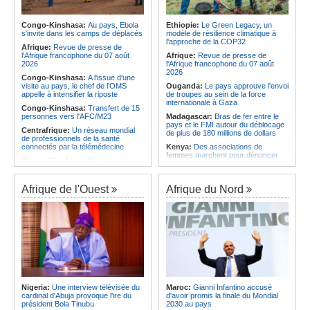
l'économie
Afrique:
AfroBasket U18 (F) - Le
Sénégal craque au 3e quart-temps
Angola:
La nouvelle loi renforce la
et s'incline face à la Tunisie (44-43)
protection des institutions contre les
Congo-Kinshasa:
Au pays, Ebola
Ethiopie:
Le Green Legacy, un
cyberattaques, selon Mário Oliveira
s'invite dans les camps de déplacés
modèle de résilience climatique à
Afrique du Nord:
Santé - La
l'approche de la COP32
Tunisie troisième pays arabe et 49e
Angola:
Le pays criminalise la
Afrique:
Revue de presse de
au monde
diffusion de fausses informations
l'Afrique francophone du 07 août
Afrique:
Revue de presse de
sur Internet
2026
l'Afrique francophone du 07 août
2026
Congo-Kinshasa:
A l'issue d'une
visite au pays, le chef de l'OMS
Ouganda:
Le pays approuve l'envoi
appelle à intensifier la riposte
de troupes au sein de la force
internationale à Gaza
Congo-Kinshasa:
Transfert de 15
personnes vers l'AFC/M23
Madagascar:
Bras de fer entre le
pays et le FMI autour du déblocage
Centrafrique:
Un réseau mondial
de plus de 180 millions de dollars
de professionnels de la santé
connectés par la télémédecine
Kenya:
Des associations de
femmes marchent pour dénoncer
Congo-Kinshasa:
Ebola au pays -
les disparitions forcées
Africa CDC mise sur les
communautés
Afrique:
La CEA renforce les
capacités des parlementaires de
Afrique de l'Ouest
Afrique du Nord
Afrique Centrale:
L'explosion de la
l'Afrique de l'Est
demande de viande de brousse
extermine la faune sauvage
Congo-Kinshasa:
Après l'accord
avec une branche des FDLR, les
Congo-Kinshasa:
Après l'accord
zones d'ombre persistent
avec une branche des FDLR, les
zones d'ombre persistent
Sud-Soudan:
Le pays à la croisée
des chemins, alerte l'ONU
Centrafrique:
Un gendarme détenu
par le groupe armé AAKG retrouve
Rwanda:
Rome et Kigali discutent
la liberté
d'une possible externalisation au
pays des procédures d'asile à
Rwanda:
Rome et Kigali discutent
destination de l'Italie
Nigeria:
Une interview télévisée du
Maroc:
Gianni Infantino accusé
d'une possible externalisation au
cardinal d'Abuja provoque l'ire du
d'avoir promis la finale du Mondial
pays des procédures d'asile à
Somalie:
Le camp de Galkayo
président Bola Tinubu
2030 au pays
destination de l'Italie
frappé par une violente attaque des