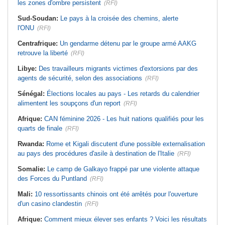
les zones d'ombre persistent
(RFI)
Sud-Soudan:
Le pays à la croisée des chemins, alerte
l'ONU
(RFI)
Centrafrique:
Un gendarme détenu par le groupe armé AAKG
retrouve la liberté
(RFI)
Libye:
Des travailleurs migrants victimes d'extorsions par des
agents de sécurité, selon des associations
(RFI)
Sénégal:
Élections locales au pays - Les retards du calendrier
alimentent les soupçons d'un report
(RFI)
Afrique:
CAN féminine 2026 - Les huit nations qualifiés pour les
quarts de finale
(RFI)
Rwanda:
Rome et Kigali discutent d'une possible externalisation
au pays des procédures d'asile à destination de l'Italie
(RFI)
Somalie:
Le camp de Galkayo frappé par une violente attaque
des Forces du Puntland
(RFI)
Mali:
10 ressortissants chinois ont été arrêtés pour l'ouverture
d'un casino clandestin
(RFI)
Afrique:
Comment mieux élever ses enfants ? Voici les résultats