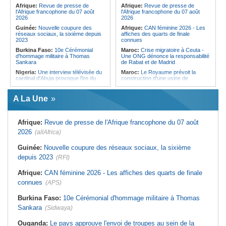
Forces du Puntland
Afrique:
Revue de presse de
Afrique:
Revue de presse de
l'Afrique francophone du 07 août
l'Afrique francophone du 07 août
2026
2026
Guinée:
Nouvelle coupure des
Afrique:
CAN féminine 2026 - Les
réseaux sociaux, la sixième depuis
affiches des quarts de finale
2023
connues
Burkina Faso:
10e Cérémonial
Maroc:
Crise migratoire à Ceuta -
d'hommage militaire à Thomas
Une ONG dénonce la responsabilité
Sankara
de Rabat et de Madrid
Nigeria:
Une interview télévisée du
Maroc:
Le Royaume prévoit la
cardinal d'Abuja provoque l'ire du
construction d'une usine de
président Bola Tinubu
valorisation énergétique des
déchets à Casablanca
Afrique de l'Ouest:
Le Togo lève
A La Une
22 milliards de FCFA en obligations
Libye:
Des travailleurs migrants
du trésor sur le marché financier de
victimes d'extorsions par des
l'UEMOA
agents de sécurité, selon des
associations
Afrique:
Revue de presse de l'Afrique francophone du 07 août
Cote d'Ivoire:
Le retour du tambour
parleur «Djidji Ayôkwé» prend une
Afrique:
CAN féminine 2026 - Les
2026
(allAfrica)
dimension politique
huit nations qualifiés pour les quarts
de finale
Guinée:
Le président dissipe les
Guinée:
Nouvelle coupure des réseaux sociaux, la sixième
doutes concernant son état de
Maroc:
Au-délà du communiqué -
depuis 2023
santé dans un message publié sur X
(RFI)
Ce que révèle le discours du
ministère de l'Intérieur sur la crise
Afrique:
Etats généraux de
de Sebta
Afrique:
CAN féminine 2026 - Les affiches des quarts de finale
l'assurance pour tous - Le pacte de
rupture
Afrique:
AfroBasket U18 (F) - Le
connues
(APS)
Sénégal craque au 3e quart-temps
Sénégal:
Élections locales au pays
et s'incline face à la Tunisie (44-43)
- Les retards du calendrier
Burkina Faso:
10e Cérémonial d'hommage militaire à Thomas
alimentent les soupçons d'un report
Tunisie:
Basket - Eliminatoires
Sankara
(Sidwaya)
mondial Qatar 2027 - Second tour -
La quatrième fenêtre à Radès !
Ouganda:
Le pays approuve l'envoi de troupes au sein de la