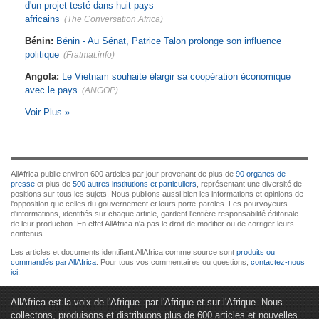
d'un projet testé dans huit pays
africains
(The Conversation Africa)
Bénin:
Bénin - Au Sénat, Patrice Talon prolonge son influence
politique
(Fratmat.info)
Angola:
Le Vietnam souhaite élargir sa coopération économique
avec le pays
(ANGOP)
Voir Plus »
AllAfrica publie environ 600 articles par jour provenant de plus de
90 organes de
presse
et plus de
500 autres institutions et particuliers
, représentant une diversité de
positions sur tous les sujets. Nous publions aussi bien les informations et opinions de
l'opposition que celles du gouvernement et leurs porte-paroles. Les pourvoyeurs
d'informations, identifiés sur chaque article, gardent l'entière responsabilité éditoriale
de leur production. En effet AllAfrica n'a pas le droit de modifier ou de corriger leurs
contenus.
Les articles et documents identifiant AllAfrica comme source sont
produits ou
commandés par AllAfrica
. Pour tous vos commentaires ou questions,
contactez-nous
ici
.
AllAfrica est la voix de l'Afrique. par l'Afrique et sur l'Afrique. Nous
collectons, produisons et distribuons plus de 600 articles et nouvelles