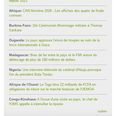
depuis 2023
Afrique:
CAN féminine 2026 - Les affiches des quarts de finale
connues
Burkina Faso:
10e Cérémonial d'hommage militaire à Thomas
Sankara
Ouganda:
Le pays approuve l'envoi de troupes au sein de la
force internationale à Gaza
Madagascar:
Bras de fer entre le pays et le FMI autour du
déblocage de plus de 180 millions de dollars
Nigeria:
Une interview télévisée du cardinal d'Abuja provoque
l'ire du président Bola Tinubu
Afrique de l'Ouest:
Le Togo lève 22 milliards de FCFA en
obligations du trésor sur le marché financier de l'UEMOA
Congo-Kinshasa:
A l'issue d'une visite au pays, le chef de
l'OMS appelle à intensifier la riposte
suite
»