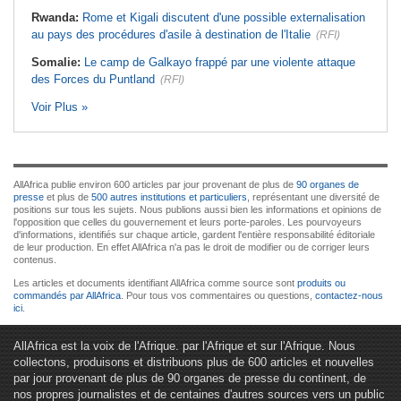
Rwanda:
Rome et Kigali discutent d'une possible externalisation
au pays des procédures d'asile à destination de l'Italie
(RFI)
Somalie:
Le camp de Galkayo frappé par une violente attaque
des Forces du Puntland
(RFI)
Voir Plus »
AllAfrica publie environ 600 articles par jour provenant de plus de
90 organes de
presse
et plus de
500 autres institutions et particuliers
, représentant une diversité de
positions sur tous les sujets. Nous publions aussi bien les informations et opinions de
l'opposition que celles du gouvernement et leurs porte-paroles. Les pourvoyeurs
d'informations, identifiés sur chaque article, gardent l'entière responsabilité éditoriale
de leur production. En effet AllAfrica n'a pas le droit de modifier ou de corriger leurs
contenus.
Les articles et documents identifiant AllAfrica comme source sont
produits ou
commandés par AllAfrica
. Pour tous vos commentaires ou questions,
contactez-nous
ici
.
AllAfrica est la voix de l'Afrique. par l'Afrique et sur l'Afrique. Nous
collectons, produisons et distribuons plus de 600 articles et nouvelles
par jour provenant de plus de 90 organes de presse du continent, de
nos propres journalistes et de centaines d'autres sources vers un public