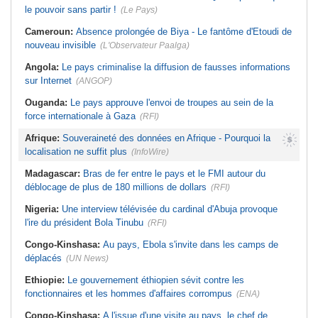
le pouvoir sans partir !
(Le Pays)
Cameroun:
Absence prolongée de Biya - Le fantôme d'Etoudi de
nouveau invisible
(L'Observateur Paalga)
Angola:
Le pays criminalise la diffusion de fausses informations
sur Internet
(ANGOP)
Ouganda:
Le pays approuve l'envoi de troupes au sein de la
force internationale à Gaza
(RFI)
Afrique:
Souveraineté des données en Afrique - Pourquoi la
localisation ne suffit plus
(InfoWire)
Madagascar:
Bras de fer entre le pays et le FMI autour du
déblocage de plus de 180 millions de dollars
(RFI)
Nigeria:
Une interview télévisée du cardinal d'Abuja provoque
l'ire du président Bola Tinubu
(RFI)
Congo-Kinshasa:
Au pays, Ebola s'invite dans les camps de
déplacés
(UN News)
Ethiopie:
Le gouvernement éthiopien sévit contre les
fonctionnaires et les hommes d'affaires corrompus
(ENA)
Congo-Kinshasa:
A l'issue d'une visite au pays, le chef de