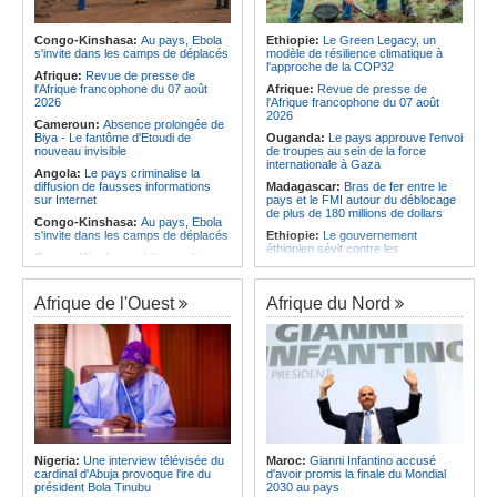
Afrique:
La LSF salue le lancement
corrige le Kabuscorp en match de
du premier ETF obligataire
préparation
souverain africain (USD) disponible
Congo-Kinshasa:
Au pays, Ebola
Ethiopie:
Le Green Legacy, un
Angola:
Des experts prélèvent des
en Europe
s'invite dans les camps de déplacés
modèle de résilience climatique à
échantillons pour identifier les
l'approche de la COP32
Afrique:
Promesse de la finale de la
victimes de l'accident de Cuanza-
Afrique:
Revue de presse de
Coupe du Monde 2030 au Maroc -
Sul
l'Afrique francophone du 07 août
Afrique:
Revue de presse de
Infantino marquera-t-il le but de son
2026
l'Afrique francophone du 07 août
maintien ?
2026
Cameroun:
Absence prolongée de
Biya - Le fantôme d'Etoudi de
Ouganda:
Le pays approuve l'envoi
nouveau invisible
de troupes au sein de la force
internationale à Gaza
Angola:
Le pays criminalise la
diffusion de fausses informations
Madagascar:
Bras de fer entre le
sur Internet
pays et le FMI autour du déblocage
de plus de 180 millions de dollars
Congo-Kinshasa:
Au pays, Ebola
s'invite dans les camps de déplacés
Ethiopie:
Le gouvernement
éthiopien sévit contre les
Congo-Kinshasa:
A l'issue d'une
fonctionnaires et les hommes
visite au pays, le chef de l'OMS
d'affaires corrompus
appelle à intensifier la riposte
Kenya:
Des associations de
Afrique de l'Ouest
Afrique du Nord
Congo-Kinshasa:
Transfert de 15
femmes marchent pour dénoncer
personnes vers l'AFC/M23
les disparitions forcées
Centrafrique:
Un réseau mondial
Afrique:
La CEA renforce les
de professionnels de la santé
capacités des parlementaires de
connectés par la télémédecine
l'Afrique de l'Est
Congo-Kinshasa:
Ebola au pays -
Congo-Kinshasa:
Après l'accord
Africa CDC mise sur les
avec une branche des FDLR, les
communautés
zones d'ombre persistent
Afrique Centrale:
L'explosion de la
Sud-Soudan:
Le pays à la croisée
demande de viande de brousse
des chemins, alerte l'ONU
Nigeria:
Une interview télévisée du
Maroc:
Gianni Infantino accusé
extermine la faune sauvage
cardinal d'Abuja provoque l'ire du
d'avoir promis la finale du Mondial
Rwanda:
Rome et Kigali discutent
président Bola Tinubu
2030 au pays
d'une possible externalisation au