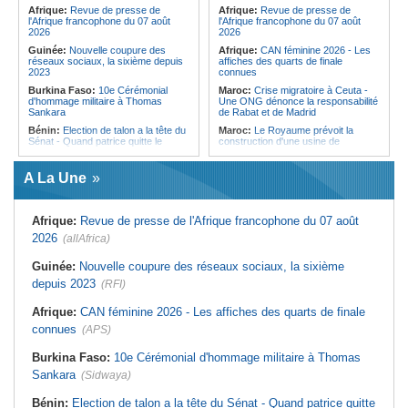
pays des procédures d'asile à
Afrique:
Revue de presse de
Afrique:
Revue de presse de
destination de l'Italie
l'Afrique francophone du 07 août
l'Afrique francophone du 07 août
2026
2026
Guinée:
Nouvelle coupure des
Afrique:
CAN féminine 2026 - Les
réseaux sociaux, la sixième depuis
affiches des quarts de finale
2023
connues
Burkina Faso:
10e Cérémonial
Maroc:
Crise migratoire à Ceuta -
d'hommage militaire à Thomas
Une ONG dénonce la responsabilité
Sankara
de Rabat et de Madrid
Bénin:
Election de talon a la tête du
Maroc:
Le Royaume prévoit la
Sénat - Quand patrice quitte le
construction d'une usine de
pouvoir sans partir !
valorisation énergétique des
déchets à Casablanca
Cameroun:
Absence prolongée de
A La Une
Biya - Le fantôme d'Etoudi de
Libye:
Des travailleurs migrants
nouveau invisible
victimes d'extorsions par des
agents de sécurité, selon des
Nigeria:
Une interview télévisée du
associations
Afrique:
Revue de presse de l'Afrique francophone du 07 août
cardinal d'Abuja provoque l'ire du
président Bola Tinubu
Afrique:
CAN féminine 2026 - Les
2026
(allAfrica)
huit nations qualifiés pour les quarts
Cote d'Ivoire:
Le retour du tambour
de finale
parleur «Djidji Ayôkwé» prend une
Guinée:
Nouvelle coupure des réseaux sociaux, la sixième
dimension politique
Afrique:
Promesse de la finale de la
depuis 2023
(RFI)
Coupe du Monde 2030 au Maroc -
Guinée:
Le président dissipe les
Infantino marquera-t-il le but de son
doutes concernant son état de
maintien ?
Afrique:
CAN féminine 2026 - Les affiches des quarts de finale
santé dans un message publié sur X
Afrique:
Partenariat Afrique-Monde
connues
(APS)
Afrique:
Etats généraux de
arabe - Des mesures adoptées pour
l'assurance pour tous - Le pacte de
relancer la coopération
rupture
Burkina Faso:
10e Cérémonial d'hommage militaire à Thomas
Maroc:
Driss Lachguar - Les défis
Sankara
(Sidwaya)
migratoires se résolvent par la
coopération internationale et le
traitement courageux des causes
Bénin:
Election de talon a la tête du Sénat - Quand patrice quitte
profondes