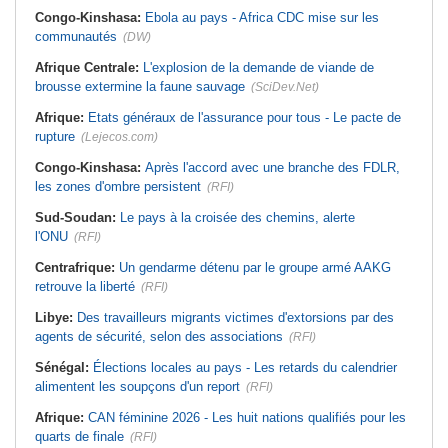
Congo-Kinshasa:
Ebola au pays - Africa CDC mise sur les
communautés
(DW)
Afrique Centrale:
L'explosion de la demande de viande de
brousse extermine la faune sauvage
(SciDev.Net)
Afrique:
Etats généraux de l'assurance pour tous - Le pacte de
rupture
(Lejecos.com)
Congo-Kinshasa:
Après l'accord avec une branche des FDLR,
les zones d'ombre persistent
(RFI)
Sud-Soudan:
Le pays à la croisée des chemins, alerte
l'ONU
(RFI)
Centrafrique:
Un gendarme détenu par le groupe armé AAKG
retrouve la liberté
(RFI)
Libye:
Des travailleurs migrants victimes d'extorsions par des
agents de sécurité, selon des associations
(RFI)
Sénégal:
Élections locales au pays - Les retards du calendrier
alimentent les soupçons d'un report
(RFI)
Afrique:
CAN féminine 2026 - Les huit nations qualifiés pour les
quarts de finale
(RFI)