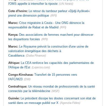
l'OMS appelle à intensifier la riposte
(UN News)
Cote d'Ivoire:
Le retour du tambour parleur «Djidji Ayôkwé»
prend une dimension politique
(RFI)
Maroc:
Crise migratoire à Ceuta - Une ONG dénonce la
responsabilité de Rabat et de Madrid
(RFI)
Kenya:
Des associations de femmes marchent pour dénoncer
les disparitions forcées
(RFI)
Maroc:
Le Royaume prévoit la construction d'une usine de
valorisation énergétique des déchets à
Casablanca
(Daba Finance)
Afrique:
La CEA renforce les capacités des parlementaires de
l'Afrique de l'Est
(Lejecos.com)
Congo-Kinshasa:
Transfert de 15 personnes vers
l'AFC/M23
(DW)
Centrafrique:
Un réseau mondial de professionnels de la santé
connectés par la télémédecine
(MSF)
Guinée:
Le président dissipe les doutes concernant son état de
santé dans un message publié sur X
(Agenzia Fides)