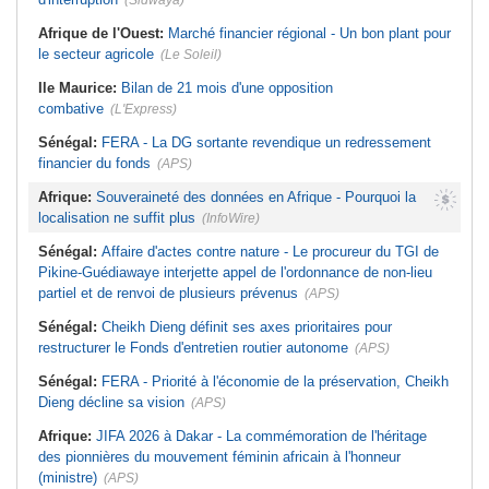
(Sidwaya)
Afrique de l'Ouest:
Marché financier régional - Un bon plant pour
le secteur agricole
(Le Soleil)
Ile Maurice:
Bilan de 21 mois d'une opposition
combative
(L'Express)
Sénégal:
FERA - La DG sortante revendique un redressement
financier du fonds
(APS)
Afrique:
Souveraineté des données en Afrique - Pourquoi la
localisation ne suffit plus
(InfoWire)
Sénégal:
Affaire d'actes contre nature - Le procureur du TGI de
Pikine-Guédiawaye interjette appel de l'ordonnance de non-lieu
partiel et de renvoi de plusieurs prévenus
(APS)
Sénégal:
Cheikh Dieng définit ses axes prioritaires pour
restructurer le Fonds d'entretien routier autonome
(APS)
Sénégal:
FERA - Priorité à l'économie de la préservation, Cheikh
Dieng décline sa vision
(APS)
Afrique:
JIFA 2026 à Dakar - La commémoration de l'héritage
des pionnières du mouvement féminin africain à l'honneur
(ministre)
(APS)