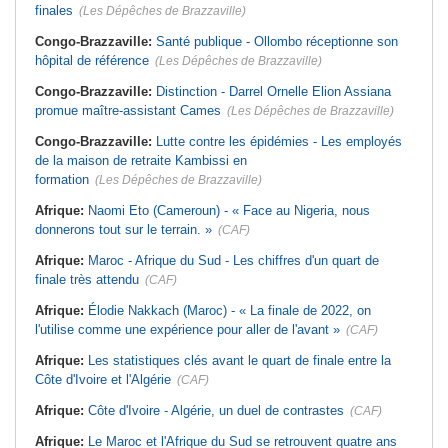
finales
(Les Dépêches de Brazzaville)
Congo-Brazzaville:
Santé publique - Ollombo réceptionne son
hôpital de référence
(Les Dépêches de Brazzaville)
Congo-Brazzaville:
Distinction - Darrel Ornelle Elion Assiana
promue maître-assistant Cames
(Les Dépêches de Brazzaville)
Congo-Brazzaville:
Lutte contre les épidémies - Les employés
de la maison de retraite Kambissi en
formation
(Les Dépêches de Brazzaville)
Afrique:
Naomi Eto (Cameroun) - « Face au Nigeria, nous
donnerons tout sur le terrain. »
(CAF)
Afrique:
Maroc - Afrique du Sud - Les chiffres d'un quart de
finale très attendu
(CAF)
Afrique:
Élodie Nakkach (Maroc) - « La finale de 2022, on
l'utilise comme une expérience pour aller de l'avant »
(CAF)
Afrique:
Les statistiques clés avant le quart de finale entre la
Côte d'Ivoire et l'Algérie
(CAF)
Afrique:
Côte d'Ivoire - Algérie, un duel de contrastes
(CAF)
Afrique:
Le Maroc et l'Afrique du Sud se retrouvent quatre ans