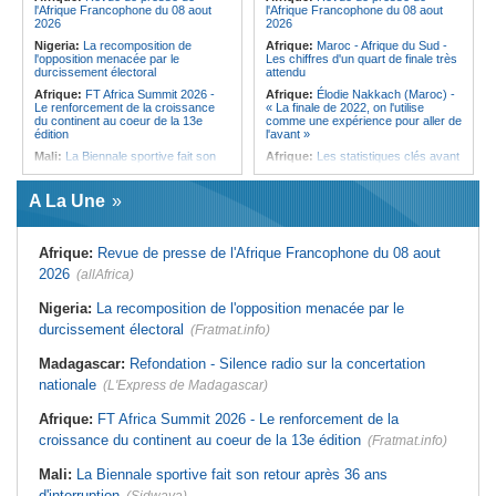
l'Afrique Francophone du 08 aout
l'Afrique Francophone du 08 aout
2026
2026
Nigeria:
La recomposition de
Afrique:
Maroc - Afrique du Sud -
l'opposition menacée par le
Les chiffres d'un quart de finale très
durcissement électoral
attendu
Afrique:
FT Africa Summit 2026 -
Afrique:
Élodie Nakkach (Maroc) -
Le renforcement de la croissance
« La finale de 2022, on l'utilise
du continent au coeur de la 13e
comme une expérience pour aller de
édition
l'avant »
Mali:
La Biennale sportive fait son
Afrique:
Les statistiques clés avant
retour après 36 ans d'interruption
le quart de finale entre la Côte
d'Ivoire et l'Algérie
Afrique de l'Ouest:
Marché
A La Une
financier régional - Un bon plant
Afrique:
Le Maroc et l'Afrique du
pour le secteur agricole
Sud se retrouvent quatre ans après
la finale
Sénégal:
FERA - La DG sortante
Afrique:
Revue de presse de l'Afrique Francophone du 08 aout
revendique un redressement
Afrique:
Côte d'Ivoire - Algérie, un
financier du fonds
duel de contrastes
2026
(allAfrica)
Sénégal:
Affaire d'actes contre
Afrique:
AfroBasket U18 - Le
nature - Le procureur du TGI de
Sénégal bat la Tunisie et prend le
Nigeria:
La recomposition de l'opposition menacée par le
Pikine-Guédiawaye interjette appel
quart
durcissement électoral
de l'ordonnance de non-lieu partiel et
(Fratmat.info)
Tunisie:
Enseignement supérieur -
de renvoi de plusieurs prévenus
Le pays lance son premier master
Madagascar:
Refondation - Silence radio sur la concertation
Sénégal:
FERA - Priorité à
interconnecté « One Health »
l'économie de la préservation,
nationale
(L'Express de Madagascar)
Tunisie:
La CCI de Tunis lance le
Cheikh Dieng décline sa vision
pôle « SPEEDUP » pour propulser
Sénégal:
Cheikh Dieng définit ses
les startups à l'international
Afrique:
FT Africa Summit 2026 - Le renforcement de la
axes prioritaires pour restructurer le
croissance du continent au coeur de la 13e édition
Fonds d'entretien routier autonome
(Fratmat.info)
Mali:
La Biennale sportive fait son retour après 36 ans
d'interruption