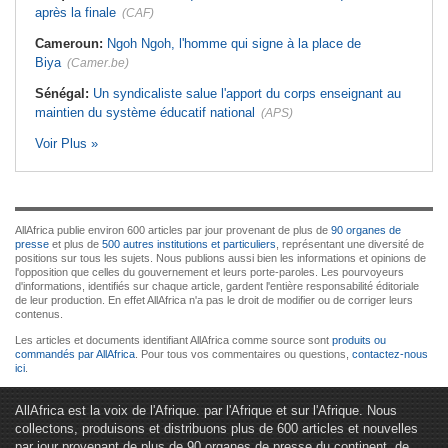
après la finale
(CAF)
Cameroun:
Ngoh Ngoh, l'homme qui signe à la place de
Biya
(Camer.be)
Sénégal:
Un syndicaliste salue l'apport du corps enseignant au
maintien du système éducatif national
(APS)
Voir Plus »
AllAfrica publie environ 600 articles par jour provenant de plus de
90 organes de
presse
et plus de
500 autres institutions et particuliers
, représentant une diversité de
positions sur tous les sujets. Nous publions aussi bien les informations et opinions de
l'opposition que celles du gouvernement et leurs porte-paroles. Les pourvoyeurs
d'informations, identifiés sur chaque article, gardent l'entière responsabilité éditoriale
de leur production. En effet AllAfrica n'a pas le droit de modifier ou de corriger leurs
contenus.
Les articles et documents identifiant AllAfrica comme source sont
produits ou
commandés par AllAfrica
. Pour tous vos commentaires ou questions,
contactez-nous
ici
.
AllAfrica est la voix de l'Afrique. par l'Afrique et sur l'Afrique. Nous
collectons, produisons et distribuons plus de 600 articles et nouvelles
par jour provenant de plus de 90 organes de presse du continent, de