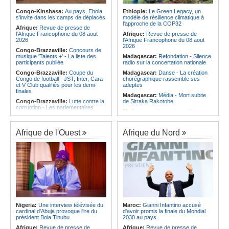
médailles au Championnat du
d'Ivoire et l'Algérie
monde de ju-jitsu
Congo-Kinshasa:
Au pays, Ebola
Ethiopie:
Le Green Legacy, un
Afrique:
Le Maroc et l'Afrique du
s'invite dans les camps de déplacés
modèle de résilience climatique à
Angola:
Le pays criminalise la
Sud se retrouvent quatre ans après
l'approche de la COP32
diffusion de fausses informations
Afrique:
Revue de presse de
la finale
sur Internet
l'Afrique Francophone du 08 aout
Afrique:
Revue de presse de
Afrique:
Côte d'Ivoire - Algérie, un
2026
l'Afrique Francophone du 08 aout
duel de contrastes
2026
Congo-Brazzaville:
Concours de
musique 'Talents +' - La liste des
Madagascar:
Refondation - Silence
participants publiée
radio sur la concertation nationale
Congo-Brazzaville:
Coupe du
Madagascar:
Danse - La création
Congo de football - JST, Inter, Cara
chorégraphique rassemble ses
et V Club qualifiés pour les demi-
adeptes
finales
Madagascar:
Média - Mort subite
Congo-Brazzaville:
Lutte contre la
de Sitraka Rakotobe
corruption - Les parlementaires
Madagascar:
Les reins solides
sensibilisés
Madagascar:
Vol à la tire - Un
Congo-Brazzaville:
Santé publique
groupe de six femmes se retrouve
- Ollombo réceptionne son hôpital de
Afrique de l'Ouest
Afrique du Nord
en prison
référence
Madagascar:
Athlétisme - 100
Congo-Brazzaville:
Lutte contre
mètres - Junior Tsiravay et Zo
les épidémies - Les employés de la
Rakotonary co-champions
maison de retraite Kambissi en
formation
Madagascar:
Hasina
Rakotondramiara, Président du
Congo-Brazzaville:
Distinction -
Rouge - « Aucun retour
Darrel Ornelle Elion Assiana promue
d'investissement pour les petits
maître-assistant Cames
clubs »
Afrique:
Naomi Eto (Cameroun) - «
Madagascar:
Agroalimentaire - Les
Face au Nigeria, nous donnerons
Nigeria:
Une interview télévisée du
Maroc:
Gianni Infantino accusé
boissons locales conquièrent le
tout sur le terrain. »
cardinal d'Abuja provoque l'ire du
d'avoir promis la finale du Mondial
marché
président Bola Tinubu
2030 au pays
Cameroun:
Ngoh Ngoh, l'homme
qui signe à la place de Biya
Afrique:
Revue de presse de
Afrique:
Revue de presse de