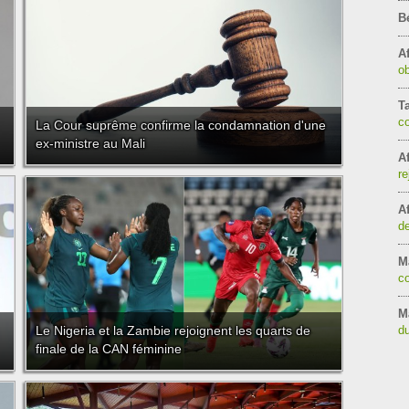
B
Af
ob
T
c
La Cour suprême confirme la condamnation d'une
ex-ministre au Mali
Af
re
Af
de
Ma
co
M
Le Nigeria et la Zambie rejoignent les quarts de
d
finale de la CAN féminine