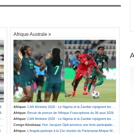
sition
Sénégal:
Naufrage de Locafrique en liquidation,
7
es
la Commission bancaire lui retire la licence
d'exercice
Afrique Australe
6
Afrique:
CAN féminine 2026 - Le Nigeria et la Zambie rejoignent les quarts de finale
6
Afrique:
Revue de presse de l'Afrique Francophone du 06 aout 2026
e
Afrique:
CAN féminine 2026 - Le Nigeria et la Zambie rejoignent les quarts de finale
Congo-Kinshasa:
Hon Jacques Djoli annonce une forte participation du pays à la Conférence des présidents de parlements à Midrand
t
Afrique:
L'Angola participe à la 21e réunion du Partenariat Afrique-Monde arabe au Caire