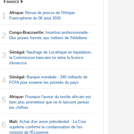
Finance
Centrafri
Afrique:
Revue de presse de l'Afrique
Centrafr
1
1
Francophone du 06 aout 2026
récupèren
Congo-Brazzaville:
Insertion professionnelle -
Centrafr
2
2
Des jeunes formés aux métiers de l'hôtellerie
la guerre 
ressourc
Sénégal:
Naufrage de Locafrique en liquidation,
3
Afrique 
la Commission bancaire lui retire la licence
3
de la Cem
d'exercice
économiqu
Sénégal:
Banque mondiale - 340 milliards de
4
Centrafr
FCFA pour soutenir les priorités du pays
4
pour perm
gagner leu
Afrique:
Pourquoi l'avenir du textile africain est
5
bien plus prometteur que ne le laissent penser
Centrafr
les chiffres
5
soldat tu
Mali:
Achat d'un avion présidentiel - La Cour
6
Centrafr
suprême confirme la condamnation de l'ex-
6
an les sa
ministre de l'Économie