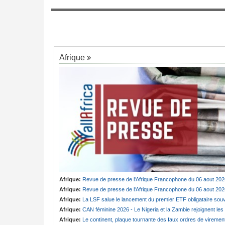
Maroc:
Comment l'USFP a pesé sur la po
7
de l'Internationale Socialiste concernant l
ouride en deuil -
événements survenus à Sebta
 fille de Serigne
eu
Afrique
Afrique:
Revue de presse de l'Afrique Francophone du 06 aout 202
Afrique:
Revue de presse de l'Afrique Francophone du 06 aout 202
Afrique:
La LSF salue le lancement du premier ETF obligataire souverain africain (USD) disponible en Europ
Afrique:
CAN féminine 2026 - Le Nigeria et la Zambie rejoignent les quarts de finale
Afrique:
Le continent, plaque tournante des faux ordres de viremen