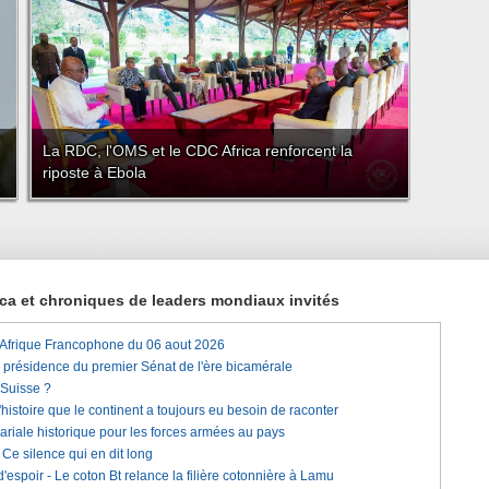
La RDC, l'OMS et le CDC Africa renforcent la
riposte à Ebola
rica et chroniques de leaders mondiaux invités
'Afrique Francophone du 06 aout 2026
a présidence du premier Sénat de l'ère bicamérale
 Suisse ?
histoire que le continent a toujours eu besoin de raconter
lariale historique pour les forces armées au pays
e silence qui en dit long
'espoir - Le coton Bt relance la filière cotonnière à Lamu