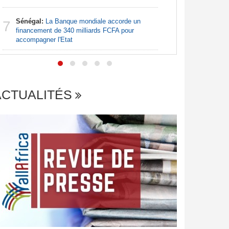
Sénégal:
La Banque mondiale accorde un
Centrafr
7
7
financement de 340 milliards FCFA pour
des barriè
accompagner l'Etat
ACTUALITÉS