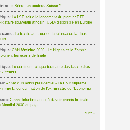
énin:
Le Sénat, un couteau Suisse ?
rique:
La LSF salue le lancement du premier ETF
ligataire souverain africain (USD) disponible en Europe
anzanie:
Le textile au cœur de la relance de la filière
oton
rique:
CAN féminine 2026 - Le Nigeria et la Zambie
joignent les quarts de finale
rique:
Le continent, plaque tournante des faux ordres
 virement
li:
Achat d'un avion présidentiel - La Cour suprême
nfirme la condamnation de l'ex-ministre de l'Économie
aroc:
Gianni Infantino accusé d'avoir promis la finale
u Mondial 2030 au pays
suite
»