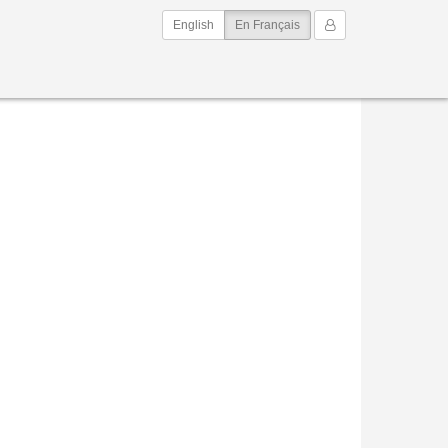
(current)
Mon Compte
English
En Français