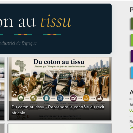
on au
tissu
ndustriel de l'Afrique
A
Af
Du coton au tissu - Reprendre le contrôle du récit
0
africain
B
Sé