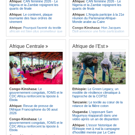
Afrique:
CAN féminine 2026 - Le
Afrique:
CAN féminine 2026 - Le
Nigeria et la Zambie rejoignent les
Nigeria et la Zambie rejoignent les
quarts de finale
quarts de finale
Afrique:
Le continent, plaque
Afrique:
L'Angola participe à la 21e
tournante des faux ordres de
réunion du Partenariat Afrique-
virement
Monde arabe au Caire
Afrique:
Pourquoi l'avenir du textile
Congo-Kinshasa:
Hon Jacques
africain est bien plus prometteur que
Djoli annonce une forte participation
ne le laissent penser les chiffres
du pays à la Conférence des
présidents de parlements à Midrand
Afrique:
Les Africains en première
ligne face à la crise de la biodiversité
Angola:
Le paiement échelonné
Afrique Centrale
Afrique de l'Est
des services touristiques démarre
Afrique:
L'essor historique de
ce jeudi
l'Éthiopie met à mal la campagne
d'hostilité menée par Le Caire
Angola:
Jiu-jitsu - Le pays
décroche une troisième médaille à
Afrique:
La Cour international de
Abou Dabi
justice fixe le calendrier de la
procédure engagée par la RDC
Afrique:
Ju-Jitsu - La délégation
contre le Rwanda
angolaise reçue par l'ambassadeur
d'Angola aux Émirats arabes unis
Afrique:
Visite du Président de la
République et de la Première Dame
Angola:
Une expédition automobile
à Yamoussoukro
favorise le tourisme à Humpata
Congo-Kinshasa:
Le
Ethiopie:
Le Green Legacy, un
gouvernement congolais, l'OMS et le
modèle de résilience climatique à
Afrique:
Le Forum de
Angola:
La WAS-AC souhaite
CDC Africa renforcent la riposte à
l'approche de la COP32
l'entrepreneuriat de Sept Afrique se
collaborer avec le pays pour
Ebola
veut une plateforme de mobilisation
stimuler l'aquaculture
Tanzanie:
Le textile au cœur de la
des investissements
Afrique:
Revue de presse de
relance de la filière coton
l'Afrique Francophone du 06 aout
Ouganda:
L'opposant Sam
2026
Mugumya réapparaît dans une
Congo-Kinshasa:
Le
vidéo après un an de disparition
gouvernement congolais, l'OMS et le
Afrique:
L'essor historique de
CDC Africa renforcent la riposte à
l'Éthiopie met à mal la campagne
Ebola
d'hostilité menée par Le Caire