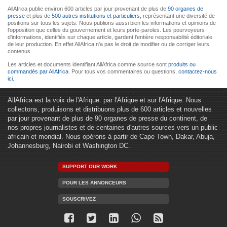
AllAfrica publie environ 600 articles par jour provenant de plus de
90 organes de
presse
et plus de
500 autres institutions et particuliers
, représentant une diversité de
positions sur tous les sujets. Nous publions aussi bien les informations et opinions de
l'opposition que celles du gouvernement et leurs porte-paroles. Les pourvoyeurs
d'informations, identifiés sur chaque article, gardent l'entière responsabilité éditoriale
de leur production. En effet AllAfrica n'a pas le droit de modifier ou de corriger leurs
contenus.
Les articles et documents identifiant AllAfrica comme source sont
produits ou
commandés par AllAfrica
. Pour tous vos commentaires ou questions,
contactez-nous
ici
.
AllAfrica est la voix de l'Afrique. par l'Afrique et sur l'Afrique. Nous
collectons, produisons et distribuons plus de 600 articles et nouvelles
par jour provenant de plus de 90 organes de presse du continent, de
nos propres journalistes et de centaines d'autres sources vers un public
africain et mondial. Nous opérons à partir de Cape Town, Dakar, Abuja,
Johannesburg, Nairobi et Washington DC.
SUPPORT OUR WORK
POUR LES ANNONCEURS
SOUSCRIVEZ