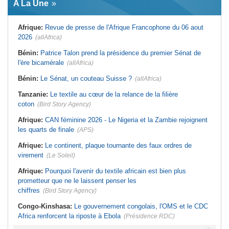
A La Une
assume les fonctions présidentielles
d'hostilité menée par Le Caire
Ghana:
John Dramani en Jamaïque
Algérie:
France - L'affaire Mehdi
pour des questions liées à
Laribi relance la coopération
Afrique:
Revue de presse de l'Afrique Francophone du 06 aout
l'esclavage
policière contre le narcotrafic
2026
(allAfrica)
Sénégal:
Banque mondiale - 340
Afrique:
L'Angola participe à la 21e
milliards de FCFA pour soutenir les
réunion du Partenariat Afrique-
priorités du pays
Monde arabe au Caire
Bénin:
Patrice Talon prend la présidence du premier Sénat de
Mali:
Achat d'un avion présidentiel -
Tunisie:
Au pays - 6 morts et 18
l'ère bicamérale
(allAfrica)
La Cour suprême confirme la
blessés dans un grave accident de
condamnation de l'ex-ministre de
la route
Bénin:
Le Sénat, un couteau Suisse ?
(allAfrica)
l'Économie
Tunisie:
Une maison entièrement
Guinée:
Le pays demande à la
calcinée à Moknine après le
Tanzanie:
Le textile au cœur de la relance de la filière
France la restitution du crâne de
rétablissement du courant
Bokar Biro et de trois de ses
coton
(Bird Story Agency)
proches
Afrique:
CAN féminine 2026 - Le Nigeria et la Zambie rejoignent
les quarts de finale
(APS)
Afrique:
Le continent, plaque tournante des faux ordres de
virement
(Le Soleil)
Afrique:
Pourquoi l'avenir du textile africain est bien plus
prometteur que ne le laissent penser les
chiffres
(Bird Story Agency)
Congo-Kinshasa:
Le gouvernement congolais, l'OMS et le CDC
Africa renforcent la riposte à Ebola
(Présidence RDC)