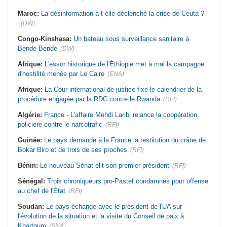
Maroc:
La désinformation a-t-elle déclenché la crise de Ceuta ?
(DW)
Congo-Kinshasa:
Un bateau sous surveillance sanitaire à
Bende-Bende
(DW)
Afrique:
L'essor historique de l'Éthiopie met à mal la campagne
d'hostilité menée par Le Caire
(ENA)
Afrique:
La Cour international de justice fixe le calendrier de la
procédure engagée par la RDC contre le Rwanda
(RFI)
Algérie:
France - L'affaire Mehdi Laribi relance la coopération
policière contre le narcotrafic
(RFI)
Guinée:
Le pays demande à la France la restitution du crâne de
Bokar Biro et de trois de ses proches
(RFI)
Bénin:
Le nouveau Sénat élit son premier président
(RFI)
Sénégal:
Trois chroniqueurs pro-Pastef condamnés pour offense
au chef de l'État
(RFI)
Soudan:
Le pays échange avec le président de l'UA sur
l'évolution de la situation et la visite du Conseil de paix à
Khartoum
(SNA)