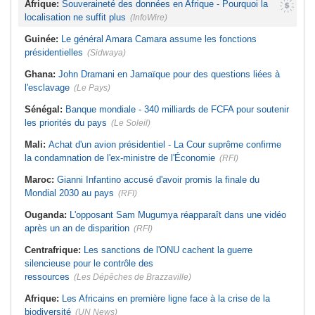
Afrique:
Souveraineté des données en Afrique - Pourquoi la
localisation ne suffit plus
(InfoWire)
Guinée:
Le général Amara Camara assume les fonctions
présidentielles
(Sidwaya)
Ghana:
John Dramani en Jamaïque pour des questions liées à
l'esclavage
(Le Pays)
Sénégal:
Banque mondiale - 340 milliards de FCFA pour soutenir
les priorités du pays
(Le Soleil)
Mali:
Achat d'un avion présidentiel - La Cour suprême confirme
la condamnation de l'ex-ministre de l'Économie
(RFI)
Maroc:
Gianni Infantino accusé d'avoir promis la finale du
Mondial 2030 au pays
(RFI)
Ouganda:
L'opposant Sam Mugumya réapparaît dans une vidéo
après un an de disparition
(RFI)
Centrafrique:
Les sanctions de l'ONU cachent la guerre
silencieuse pour le contrôle des
ressources
(Les Dépêches de Brazzaville)
Afrique:
Les Africains en première ligne face à la crise de la
biodiversité
(UN News)