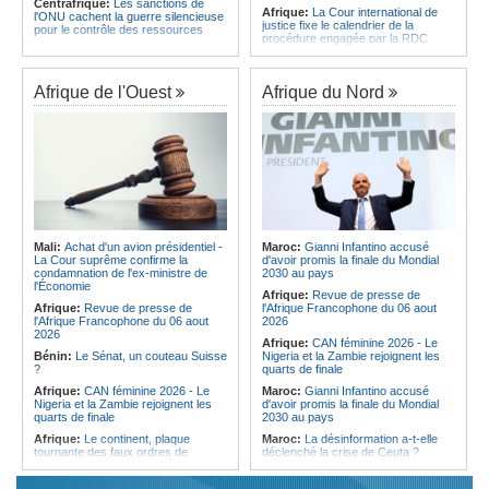
Centrafrique:
Les sanctions de
Afrique:
La Cour international de
l'ONU cachent la guerre silencieuse
justice fixe le calendrier de la
pour le contrôle des ressources
procédure engagée par la RDC
Congo-Kinshasa:
Un bateau sous
contre le Rwanda
surveillance sanitaire à Bende-
Soudan:
Le pays échange avec le
Bende
président de l'UA sur l'évolution de la
Afrique de l'Ouest
Afrique du Nord
Afrique:
La Cour international de
situation et la visite du Conseil de
justice fixe le calendrier de la
paix à Khartoum
procédure engagée par la RDC
Ethiopie:
Addis-Abeba - L'église
contre le Rwanda
d'Afrique lance officiellement son
Afrique:
Visite du Président de la
'cheminement' vers la grande
République et de la Première Dame
Assemblée de 2028
à Yamoussoukro
Afrique de l'Est:
Le pari du régime
Afrique:
L'Angola participe à la 21e
érythréen - Pousser le Tigray vers
réunion du Partenariat Afrique-
une zone tampon dans le cadre
Monde arabe au Caire
d'une nouvelle guerre par
Mali:
Achat d'un avion présidentiel -
Maroc:
Gianni Infantino accusé
procuration
Gabon:
Quand une tribune redonne
La Cour suprême confirme la
d'avoir promis la finale du Mondial
espoir - Le témoignage bouleversant
Ethiopie:
Le Premier ministre Abiy
condamnation de l'ex-ministre de
2030 au pays
du Dr Alphonse Louma Eyougha
inaugure le nouveau terminal de
l'Économie
Afrique:
Revue de presse de
l'aéroport international de Bahir Dar
Congo-Kinshasa:
Plan stratégique
Afrique:
Revue de presse de
l'Afrique Francophone du 06 aout
triennal 2026-2028 - L'IGF place la
Afrique:
La Croix-Rouge
l'Afrique Francophone du 06 aout
2026
digitalisation au coeur des réformes
éthiopienne appelle à une
2026
Afrique:
CAN féminine 2026 - Le
!
mobilisation accrue des ressources
Bénin:
Le Sénat, un couteau Suisse
Nigeria et la Zambie rejoignent les
locales en Afrique
?
quarts de finale
Afrique:
CAN féminine 2026 - Le
Maroc:
Gianni Infantino accusé
Nigeria et la Zambie rejoignent les
d'avoir promis la finale du Mondial
quarts de finale
2030 au pays
Afrique:
Le continent, plaque
Maroc:
La désinformation a-t-elle
tournante des faux ordres de
déclenché la crise de Ceuta ?
virement
Afrique:
L'essor historique de
Guinée:
Le général Amara Camara
l'Éthiopie met à mal la campagne