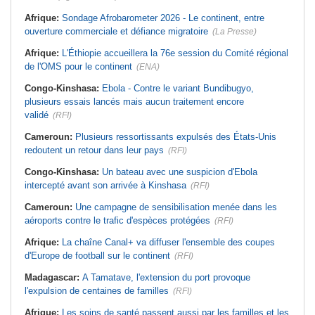
Afrique:
Sondage Afrobarometer 2026 - Le continent, entre
ouverture commerciale et défiance migratoire
(La Presse)
Afrique:
L'Éthiopie accueillera la 76e session du Comité régional
de l'OMS pour le continent
(ENA)
Congo-Kinshasa:
Ebola - Contre le variant Bundibugyo,
plusieurs essais lancés mais aucun traitement encore
validé
(RFI)
Cameroun:
Plusieurs ressortissants expulsés des États-Unis
redoutent un retour dans leur pays
(RFI)
Congo-Kinshasa:
Un bateau avec une suspicion d'Ebola
intercepté avant son arrivée à Kinshasa
(RFI)
Cameroun:
Une campagne de sensibilisation menée dans les
aéroports contre le trafic d'espèces protégées
(RFI)
Afrique:
La chaîne Canal+ va diffuser l'ensemble des coupes
d'Europe de football sur le continent
(RFI)
Madagascar:
A Tamatave, l'extension du port provoque
l'expulsion de centaines de familles
(RFI)
Afrique:
Les soins de santé passent aussi par les familles et les