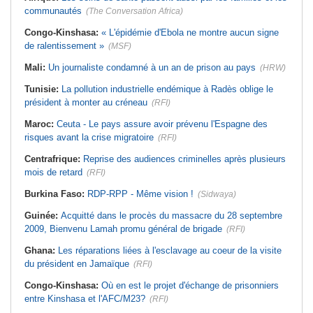
communautés
(The Conversation Africa)
Congo-Kinshasa:
« L'épidémie d'Ebola ne montre aucun signe
de ralentissement »
(MSF)
Mali:
Un journaliste condamné à un an de prison au pays
(HRW)
Tunisie:
La pollution industrielle endémique à Radès oblige le
président à monter au créneau
(RFI)
Maroc:
Ceuta - Le pays assure avoir prévenu l'Espagne des
risques avant la crise migratoire
(RFI)
Centrafrique:
Reprise des audiences criminelles après plusieurs
mois de retard
(RFI)
Burkina Faso:
RDP-RPP - Même vision !
(Sidwaya)
Guinée:
Acquitté dans le procès du massacre du 28 septembre
2009, Bienvenu Lamah promu général de brigade
(RFI)
Ghana:
Les réparations liées à l'esclavage au coeur de la visite
du président en Jamaïque
(RFI)
Congo-Kinshasa:
Où en est le projet d'échange de prisonniers
entre Kinshasa et l'AFC/M23?
(RFI)