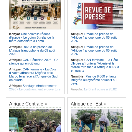
Kenya:
Une nouvelle récolte
Afrique:
Revue de presse de
d'espoir - Le coton Bt relance la
l'Afrique francophone du 05 août
filière cotonnière à Lamu
2026
Afrique:
Revue de presse de
Afrique:
Revue de presse de
l'Afrique francophone du 05 août
l'Afrique francophone du 05 août
2026
2026
Afrique:
CAN Féminine 2026 - Ce
Afrique:
CAN féminine - La Côte
silence qui en dit long
d'Ivoire affrontera l'Algérie et le
Maroc fera face à l'Afrique du Sud
Afrique:
CAN féminine - La Côte
en quarts
d'Ivoire affrontera l'Algérie et le
Maroc fera face à l'Afrique du Sud
Namibie:
Plus de 8.000 enfants
en quarts
intégrés au système éducatif au
pays
Afrique:
Sondage Afrobarometer
2026 - Le continent, entre ouverture
Angola:
Le Brent ouvre à 78,82
commerciale et défiance migratoire
dollars le baril
Afrique:
L'Éthiopie accueillera la
Angola:
Une commission présente
76e session du Comité régional de
son plan d'intervention en cas de
Afrique Centrale
Afrique de l'Est
l'OMS pour le continent
catastrophe à Huambo
Afrique:
La chaîne Canal+ va
Angola:
L'IDF renforce l'application
diffuser l'ensemble des coupes
de la loi pour préserver la faune
d'Europe de football sur le continent
sauvage
Afrique:
Les soins de santé
Angola:
Les chasseurs angolais
passent aussi par les familles et les
préconisent la numérisation du
communautés
registre et des licences