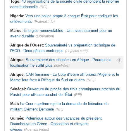
Togo:
43 organisations de la société civile dénoncent la réforme
constitutionnelle
(RFI)
Nigeria:
Vers une police propre à chaque État pour endiguer les
enlèvements
(Fratmat.info)
Maroc:
Énergies renouvelables - Un investissement pour un
avenir durable
(Libération)
Afrique de l'Ouest:
Souveraineté vs préparation technique de
l'ECO - Deux débats confondus
(Lejecos.com)
Afrique:
Souveraineté des données en Afrique - Pourquoi la
localisation ne suffit plus
(InfoWire)
Afrique:
CAN féminine - La Côte d'Ivoire affrontera l'Algérie et le
Maroc fera face à l'Afrique du Sud en quarts
(RFI)
Sénégal:
Ouverture du procès des trois chroniqueurs proches du
Pastef pour offense au chef de l'État
(RFI)
Mali:
La Cour suprême rejette la demande de libération du
militant Clément Dembélé
(RFI)
Guinée:
Polémique autour des vacances du président
Doumbouya en Grèce - Opposition et citoyens
divisés
(Agenzia Fides)