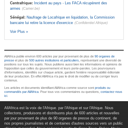
Centrafrique:
Incident au pays - Les FACA récupèrent des
armes
(Camer.be)
Sénégal:
Naufrage de Locafrique en liquidation, la Commission
bancaire lui retire la licence d'exercice
(Confidentiel Afrique)
Voir Plus »
AllAfrica publie environ 600 articles par jour provenant de plus de
90 organes de
presse
et plus de
500 autres institutions et particuliers
, représentant une diversité de
positions sur tous les sujets. Nous publions aussi bien les informations et opinions de
l'opposition que celles du gouvernement et leurs porte-paroles. Les pourvoyeurs
d'informations, identifiés sur chaque article, gardent l'entière responsabilité éditoriale
de leur production. En effet AllAfrica n'a pas le droit de modifier ou de corriger leurs
contenus.
Les articles et documents identifiant AllAfrica comme source sont
produits ou
commandés par AllAfrica
. Pour tous vos commentaires ou questions,
contactez-nous
ici
.
AllAfrica est la voix de l'Afrique. par l'Afrique et sur l'Afrique. Nous
collectons, produisons et distribuons plus de 600 articles et nouvelles
par jour provenant de plus de 90 organes de presse du continent, de
nos propres journalistes et de centaines d'autres sources vers un public