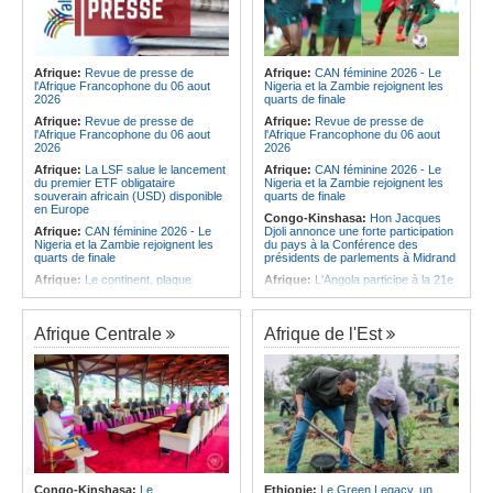
Afrique:
Revue de presse de
Afrique:
CAN féminine 2026 - Le
l'Afrique Francophone du 06 aout
Nigeria et la Zambie rejoignent les
2026
quarts de finale
Afrique:
Revue de presse de
Afrique:
Revue de presse de
l'Afrique Francophone du 06 aout
l'Afrique Francophone du 06 aout
2026
2026
Afrique:
La LSF salue le lancement
Afrique:
CAN féminine 2026 - Le
du premier ETF obligataire
Nigeria et la Zambie rejoignent les
souverain africain (USD) disponible
quarts de finale
en Europe
Congo-Kinshasa:
Hon Jacques
Afrique:
CAN féminine 2026 - Le
Djoli annonce une forte participation
Nigeria et la Zambie rejoignent les
du pays à la Conférence des
quarts de finale
présidents de parlements à Midrand
Afrique:
Le continent, plaque
Afrique:
L'Angola participe à la 21e
tournante des faux ordres de
réunion du Partenariat Afrique-
virement
Monde arabe au Caire
Afrique:
Pourquoi l'avenir du textile
Afrique:
CAN féminine - La Côte
Afrique Centrale
Afrique de l'Est
africain est bien plus prometteur que
d'Ivoire affrontera l'Algérie et le
ne le laissent penser les chiffres
Maroc fera face à l'Afrique du Sud
en quarts
Afrique:
L'essor historique de
l'Éthiopie met à mal la campagne
Afrique:
Revue de presse de
d'hostilité menée par Le Caire
l'Afrique francophone du 05 août
2026
Afrique:
La Cour international de
justice fixe le calendrier de la
Afrique:
L'Angola et l'UA préparent
procédure engagée par la RDC
le sommet sur la prévention et la
contre le Rwanda
résolution des conflits
Afrique:
Ligue des Champions de la
Angola:
Le paiement échelonné
Congo-Kinshasa:
Le
Ethiopie:
Le Green Legacy, un