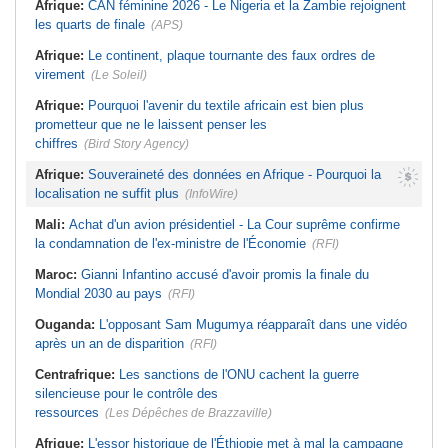
Afrique:
CAN féminine 2026 - Le Nigeria et la Zambie rejoignent
les quarts de finale
(APS)
Afrique:
Le continent, plaque tournante des faux ordres de
virement
(Le Soleil)
Afrique:
Pourquoi l'avenir du textile africain est bien plus
prometteur que ne le laissent penser les
chiffres
(Bird Story Agency)
Afrique:
Souveraineté des données en Afrique - Pourquoi la
localisation ne suffit plus
(InfoWire)
Mali:
Achat d'un avion présidentiel - La Cour suprême confirme
la condamnation de l'ex-ministre de l'Économie
(RFI)
Maroc:
Gianni Infantino accusé d'avoir promis la finale du
Mondial 2030 au pays
(RFI)
Ouganda:
L'opposant Sam Mugumya réapparaît dans une vidéo
après un an de disparition
(RFI)
Centrafrique:
Les sanctions de l'ONU cachent la guerre
silencieuse pour le contrôle des
ressources
(Les Dépêches de Brazzaville)
Afrique:
L'essor historique de l'Éthiopie met à mal la campagne