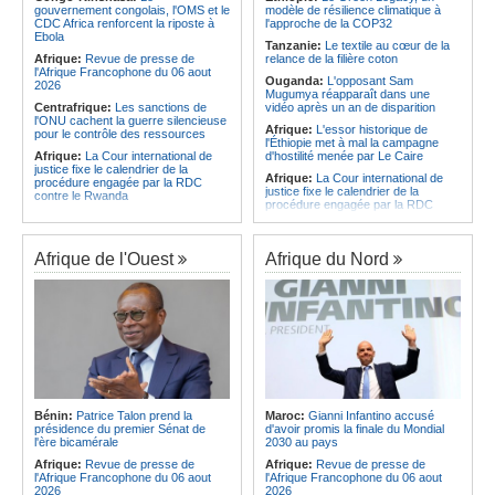
CAF - L'Espérance exemptée au
des services touristiques démarre
gouvernement congolais, l'OMS et le
modèle de résilience climatique à
premier tour, le Club Africain hérite
ce jeudi
CDC Africa renforcent la riposte à
l'approche de la COP32
du Djoliba AC
Ebola
Angola:
Jiu-jitsu - Le pays
Tanzanie:
Le textile au cœur de la
Afrique:
Un consortium européen
décroche une troisième médaille à
Afrique:
Revue de presse de
relance de la filière coton
développe un modèle de production
Abou Dabi
l'Afrique Francophone du 06 aout
Ouganda:
L'opposant Sam
novateur pour les ingrédients
2026
Mugumya réapparaît dans une
pharmaceutiques actifs, une
Centrafrique:
Les sanctions de
vidéo après un an de disparition
opportunité pour le pays
l'ONU cachent la guerre silencieuse
Afrique:
L'essor historique de
pour le contrôle des ressources
l'Éthiopie met à mal la campagne
Afrique:
La Cour international de
d'hostilité menée par Le Caire
justice fixe le calendrier de la
Afrique:
La Cour international de
procédure engagée par la RDC
justice fixe le calendrier de la
contre le Rwanda
procédure engagée par la RDC
Gabon:
Quand une tribune redonne
contre le Rwanda
espoir - Le témoignage bouleversant
Ethiopie:
Addis-Abeba - L'église
du Dr Alphonse Louma Eyougha
d'Afrique lance officiellement son
Afrique de l'Ouest
Afrique du Nord
Congo-Kinshasa:
Plan stratégique
'cheminement' vers la grande
triennal 2026-2028 - L'IGF place la
Assemblée de 2028
digitalisation au coeur des réformes
Afrique de l'Est:
Le pari du régime
!
érythréen - Pousser le Tigray vers
Congo-Kinshasa:
RDC - Félix
une zone tampon dans le cadre
Tshisekedi place le CEFOCK au
d'une nouvelle guerre par
coeur de bataille de l'appropriation
procuration
du Génocost !
Ethiopie:
Le Premier ministre Abiy
Congo-Kinshasa:
Matadi - Le
inaugure le nouveau terminal de
Kongo Central lance la campagne
l'aéroport international de Bahir Dar
Bénin:
Patrice Talon prend la
Maroc:
Gianni Infantino accusé
de sensibilisation au deuxième
Afrique:
La Croix-Rouge
présidence du premier Sénat de
d'avoir promis la finale du Mondial
Recensement général de la
éthiopienne appelle à une
l'ère bicamérale
2030 au pays
population et de l'habitat
mobilisation accrue des ressources
Afrique:
Revue de presse de
Afrique:
Revue de presse de
Congo-Kinshasa:
Le VPM Shabani
locales en Afrique
l'Afrique Francophone du 06 aout
l'Afrique Francophone du 06 aout
remet aux organisations politiques la
Afrique de l'Est:
Le vrai visage de
2026
2026
directive ministérielle de l'année