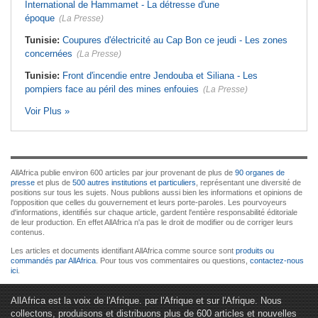
International de Hammamet - La détresse d'une
époque
(La Presse)
Tunisie:
Coupures d'électricité au Cap Bon ce jeudi - Les zones
concernées
(La Presse)
Tunisie:
Front d'incendie entre Jendouba et Siliana - Les
pompiers face au péril des mines enfouies
(La Presse)
Voir Plus »
AllAfrica publie environ 600 articles par jour provenant de plus de
90 organes de
presse
et plus de
500 autres institutions et particuliers
, représentant une diversité de
positions sur tous les sujets. Nous publions aussi bien les informations et opinions de
l'opposition que celles du gouvernement et leurs porte-paroles. Les pourvoyeurs
d'informations, identifiés sur chaque article, gardent l'entière responsabilité éditoriale
de leur production. En effet AllAfrica n'a pas le droit de modifier ou de corriger leurs
contenus.
Les articles et documents identifiant AllAfrica comme source sont
produits ou
commandés par AllAfrica
. Pour tous vos commentaires ou questions,
contactez-nous
ici
.
AllAfrica est la voix de l'Afrique. par l'Afrique et sur l'Afrique. Nous
collectons, produisons et distribuons plus de 600 articles et nouvelles