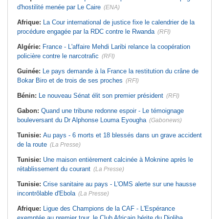
d'hostilité menée par Le Caire
(ENA)
Afrique:
La Cour international de justice fixe le calendrier de la
procédure engagée par la RDC contre le Rwanda
(RFI)
Algérie:
France - L'affaire Mehdi Laribi relance la coopération
policière contre le narcotrafic
(RFI)
Guinée:
Le pays demande à la France la restitution du crâne de
Bokar Biro et de trois de ses proches
(RFI)
Bénin:
Le nouveau Sénat élit son premier président
(RFI)
Gabon:
Quand une tribune redonne espoir - Le témoignage
bouleversant du Dr Alphonse Louma Eyougha
(Gabonews)
Tunisie:
Au pays - 6 morts et 18 blessés dans un grave accident
de la route
(La Presse)
Tunisie:
Une maison entièrement calcinée à Moknine après le
rétablissement du courant
(La Presse)
Tunisie:
Crise sanitaire au pays - L'OMS alerte sur une hausse
incontrôlable d'Ebola
(La Presse)
Afrique:
Ligue des Champions de la CAF - L'Espérance
exemptée au premier tour, le Club Africain hérite du Djoliba