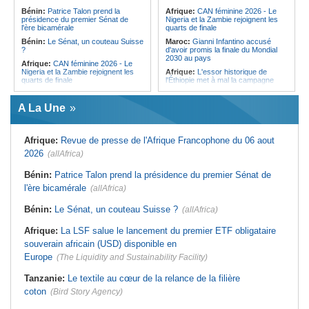
l'Égypte - Exploiter la région par tous
politique 2026
Bénin:
Patrice Talon prend la
Afrique:
CAN féminine 2026 - Le
les moyens, entraver la coopération
présidence du premier Sénat de
Nigeria et la Zambie rejoignent les
Congo-Kinshasa:
Gratien de
équitable par tous les moyens
l'ère bicamérale
quarts de finale
Saint-Nicolas Iracan - « Je ne
soutiendrai jamais un dialogue
Bénin:
Le Sénat, un couteau Suisse
Maroc:
Gianni Infantino accusé
destiné au partage du pouvoir ou à
?
d'avoir promis la finale du Mondial
la légitimation des groupes armés »
2030 au pays
Afrique:
CAN féminine 2026 - Le
Nigeria et la Zambie rejoignent les
Afrique:
L'essor historique de
quarts de finale
l'Éthiopie met à mal la campagne
d'hostilité menée par Le Caire
Afrique:
Le continent, plaque
tournante des faux ordres de
Algérie:
France - L'affaire Mehdi
A La Une
virement
Laribi relance la coopération
policière contre le narcotrafic
Mali:
Achat d'un avion présidentiel -
La Cour suprême confirme la
Tunisie:
Au pays - 6 morts et 18
Afrique:
Revue de presse de l'Afrique Francophone du 06 aout
condamnation de l'ex-ministre de
blessés dans un grave accident de
l'Économie
la route
2026
(allAfrica)
Guinée:
Le pays demande à la
Tunisie:
Une maison entièrement
France la restitution du crâne de
calcinée à Moknine après le
Bénin:
Patrice Talon prend la présidence du premier Sénat de
Bokar Biro et de trois de ses
rétablissement du courant
l'ère bicamérale
proches
(allAfrica)
Afrique:
Ligue des Champions de la
Bénin:
Le nouveau Sénat élit son
CAF - L'Espérance exemptée au
Bénin:
Le Sénat, un couteau Suisse ?
(allAfrica)
premier président
premier tour, le Club Africain hérite
du Djoliba AC
Cote d'Ivoire:
Protection de
Afrique:
La LSF salue le lancement du premier ETF obligataire
l'environnement - La Roots Wild
Tunisie:
Crise sanitaire au pays -
Foundation distinguée au Grand Prix
L'OMS alerte sur une hausse
souverain africain (USD) disponible en
Nelson Mandela
incontrôlable d'Ebola
Europe
(The Liquidity and Sustainability Facility)
Tanzanie:
Le textile au cœur de la relance de la filière
coton
(Bird Story Agency)