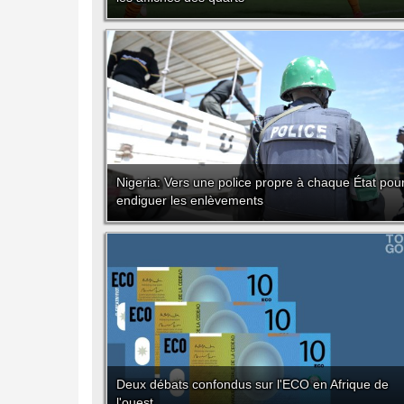
Nigeria: Vers une police propre à chaque État pou
endiguer les enlèvements
Deux débats confondus sur l'ECO en Afrique de
l'ouest