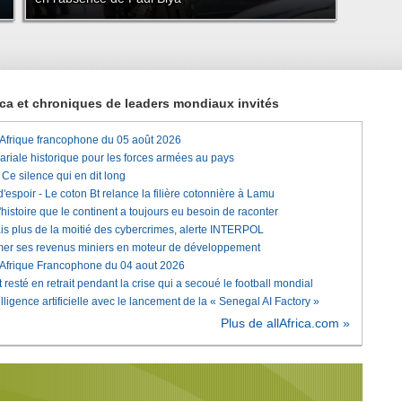
rica et chroniques de leaders mondiaux invités
'Afrique francophone du 05 août 2026
lariale historique pour les forces armées au pays
e silence qui en dit long
'espoir - Le coton Bt relance la filière cotonnière à Lamu
histoire que le continent a toujours eu besoin de raconter
is plus de la moitié des cybercrimes, alerte INTERPOL
rmer ses revenus miniers en moteur de développement
'Afrique Francophone du 04 aout 2026
 resté en retrait pendant la crise qui a secoué le football mondial
elligence artificielle avec le lancement de la « Senegal AI Factory »
Plus de allAfrica.com »