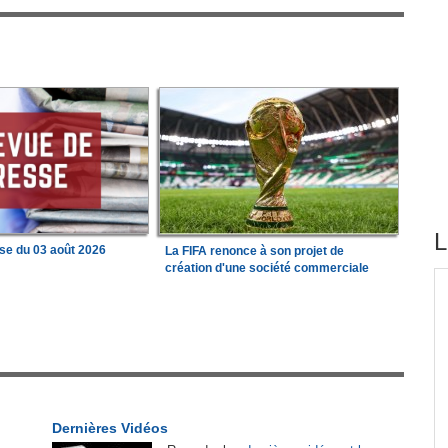
L
se du 03 août 2026
La FIFA renonce à son projet de
création d'une société commerciale
tirés du site
 État
Afrique:
Revue de presse de l'Afrique
1
francophone du 05 août 2026
tion
Afrique:
Visa US à 20 000 $ - 30 pays africains
2
sur la liste
Dernières Vidéos