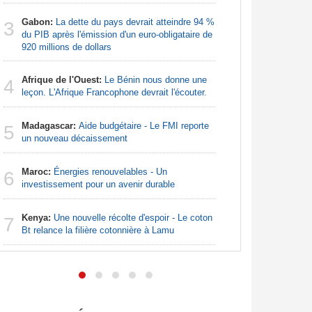
Nigeria:
3
Gabon:
La dette du pays devrait atteindre 94 %
pour les 
3
du PIB après l'émission d'un euro-obligataire de
920 millions de dollars
Nigeria:
4
grande in
Afrique de l'Ouest:
Le Bénin nous donne une
4
leçon. L'Afrique Francophone devrait l'écouter.
Nigeria:
5
de lever 5
Madagascar:
Aide budgétaire - Le FMI reporte
5
introduct
un nouveau décaissement
Nigeria:
6
Maroc:
Énergies renouvelables - Un
- Une lueu
6
investissement pour un avenir durable
communau
Kenya:
Une nouvelle récolte d'espoir - Le coton
Afrique:
7
7
Bt relance la filière cotonnière à Lamu
Francopho