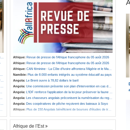
u
Afrique:
Revue de presse de l'Afrique francophone du 05 août 2026
6
Afrique:
Revue de presse de l'Afrique francophone du 05 août 2026
Afrique:
CAN féminine - La Côte d'Ivoire affrontera l'Algérie et le Maroc fera face à l'Afrique du Sud en quarts
Namibie:
Plus de 8.000 enfants intégrés au système éducatif au pays
e
Angola:
Le Brent ouvre à 78,82 dollars le baril
t
Angola:
Une commission présente son plan d'intervention en cas de catastrophe à Huambo
Angola:
L'IDF renforce l'application de la loi pour préserver la faune sauvage
Angola:
Les chasseurs angolais préconisent la numérisation du registre et des licences
s
Angola:
Des coopératives de pêche reçoivent des bateaux à Soyo
Afrique:
Plus de 150 Angolais bénéficient de bourses d'études de troisième cycle au Royaume-Uni
Afrique de l'Est