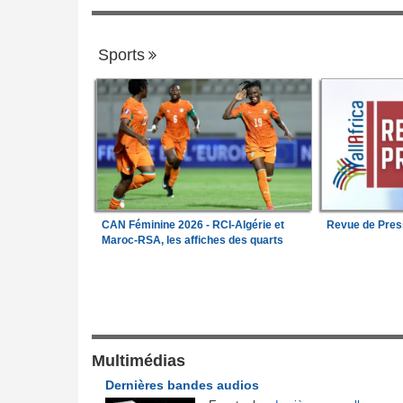
Sports
CAN Féminine 2026 - RCI-Algérie et
Revue de Pres
Maroc-RSA, les affiches des quarts
Justice et Lois
l'armée camerounaise
Nigeria:
Vers une police propre à chaque
1
pour endiguer les enlèvements
pesé sur la position
Cameroun:
Une campagne de sensibilisa
Multimédias
2
ste concernant les
menée dans les aéroports contre le trafic
Dernières bandes audios
ebta
d'espèces protégées