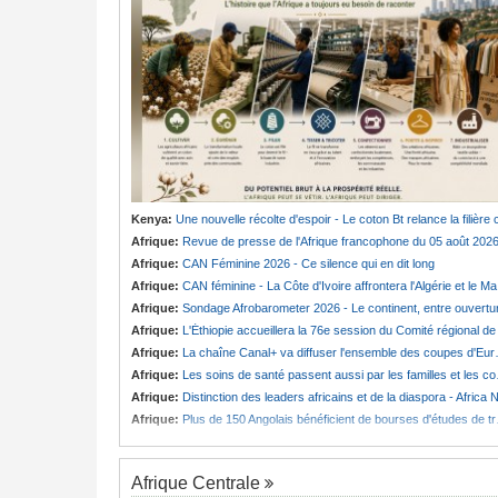
Kenya:
Une nouvelle récolte d'espoir - Le coton Bt relance la filière cotonnière à Lam
Afrique:
Revue de presse de l'Afrique francophone du 05 août 202
Afrique:
CAN Féminine 2026 - Ce silence qui en dit long
Afrique:
CAN féminine - La Côte d'Ivoire affrontera l'Algérie et le Maroc fera face à l'Afrique du Sud en quarts
Afrique:
Sondage Afrobarometer 2026 - Le continent, entre ouverture commerciale et défiance migratoir
Afrique:
L'Éthiopie accueillera la 76e session du Comité régional de l'OMS pour le continen
Afrique:
La chaîne Canal+ va diffuser l'ensemble des coupes d'Europe de football sur le continent
Afrique:
Les soins de santé passent aussi par les familles et les communautés
Afrique:
Distinction des leaders africains et de la diaspora - Africa Next Awards veut célébrer l'excellence africaine à Pari
Afrique:
Plus de 150 Angolais bénéficient de bourses d'études de troisième cycle au Royaume-Uni
Afrique Centrale