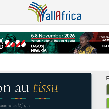
on au
tissu
ndustriel de l'Afrique