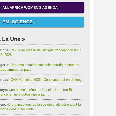
ALLAFRICA WOMEN'S AGENDA
PMI SCIENCE
 La Une
rique:
Revue de presse de l'Afrique francophone du 05
oût 2026
geria:
Une revalorisation salariale historique pour les
orces armées au pays
rique:
CAN Féminine 2026 - Ce silence qui en dit long
enya:
Une nouvelle récolte d'espoir - Le coton Bt
lance la filière cotonnière à Lamu
ogo:
43 organisations de la société civile dénoncent la
forme constitutionnelle