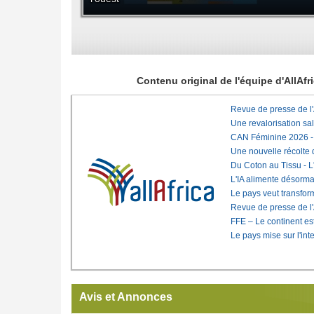
Contenu original de l'équipe d'AllAf
Revue de presse de l
Une revalorisation sa
CAN Féminine 2026 - C
Une nouvelle récolte d
Du Coton au Tissu - L'
L'IA alimente désorma
Le pays veut transfo
Revue de presse de l
FFE – Le continent est
Le pays mise sur l'int
Avis et Annonces