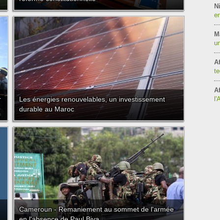
Ni
en
M
un
Af
te
Af
r
Les énergies renouvelables, un investissement
l'
durable au Maroc
Cameroun - Remaniement au sommet de l'armée
en l'absence de Paul Biya