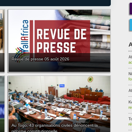
A
Af
Revue de presse 05 août 2026
a
Ni
f
Af
K
re
T
ré
Au Togo, 43 organisations civiles dénoncent la
réforme constitutionnelle