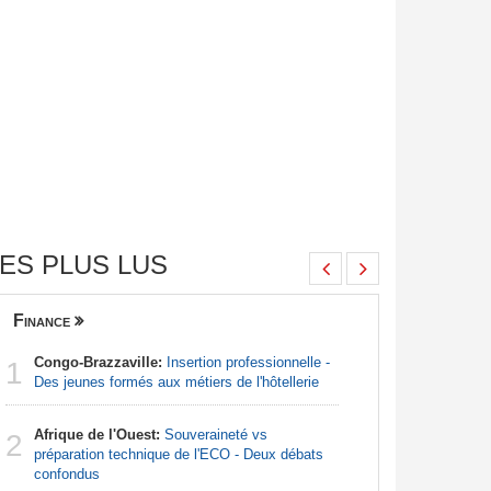
ES PLUS LUS
Finance
Nigeria
Congo-Brazzaville:
Insertion professionnelle -
Afrique:
1
1
Des jeunes formés aux métiers de l'hôtellerie
francopho
Afrique de l'Ouest:
Souveraineté vs
Nigeria:
2
2
préparation technique de l'ECO - Deux débats
pour endi
confondus