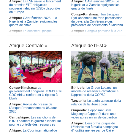
Afrique:
La LSF salue le lancement
Afrique:
CAN féminine 2026 - Le
du premier ETF obligataire
Nigeria et la Zambie rejoignent les
souverain africain (USD) disponible
quarts de finale
en Europe
Congo-Kinshasa:
Hon Jacques
Afrique:
CAN féminine 2026 - Le
Djoli annonce une forte participation
Nigeria et la Zambie rejoignent les
du pays à la Conférence des
quarts de finale
présidents de parlements à Midrand
Afrique:
Le continent, plaque
Afrique:
L'Angola participe à la 21e
tournante des faux ordres de
réunion du Partenariat Afrique-
virement
Monde arabe au Caire
Afrique:
Pourquoi l'avenir du textile
Afrique:
CAN féminine - La Côte
Afrique Centrale
Afrique de l'Est
africain est bien plus prometteur que
d'Ivoire affrontera l'Algérie et le
ne le laissent penser les chiffres
Maroc fera face à l'Afrique du Sud
en quarts
Afrique:
L'essor historique de
l'Éthiopie met à mal la campagne
Afrique:
Revue de presse de
d'hostilité menée par Le Caire
l'Afrique francophone du 05 août
2026
Afrique:
La Cour international de
justice fixe le calendrier de la
Afrique:
L'Angola et l'UA préparent
procédure engagée par la RDC
le sommet sur la prévention et la
contre le Rwanda
résolution des conflits
Afrique:
Ligue des Champions de la
Angola:
Le paiement échelonné
Congo-Kinshasa:
Le
Ethiopie:
Le Green Legacy, un
CAF - L'Espérance exemptée au
des services touristiques démarre
gouvernement congolais, l'OMS et le
modèle de résilience climatique à
premier tour, le Club Africain hérite
ce jeudi
CDC Africa renforcent la riposte à
l'approche de la COP32
du Djoliba AC
Ebola
Angola:
Jiu-jitsu - Le pays
Tanzanie:
Le textile au cœur de la
Afrique:
Un consortium européen
décroche une troisième médaille à
Afrique:
Revue de presse de
relance de la filière coton
développe un modèle de production
Abou Dabi
l'Afrique Francophone du 06 aout
Ouganda:
L'opposant Sam
novateur pour les ingrédients
2026
Mugumya réapparaît dans une
pharmaceutiques actifs, une
Centrafrique:
Les sanctions de
vidéo après un an de disparition
opportunité pour le pays
l'ONU cachent la guerre silencieuse
Afrique:
L'essor historique de
pour le contrôle des ressources
l'Éthiopie met à mal la campagne
Afrique:
La Cour international de
d'hostilité menée par Le Caire