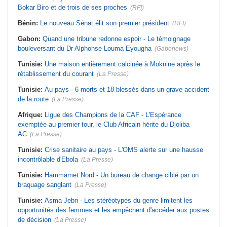
Bokar Biro et de trois de ses proches
(RFI)
Bénin:
Le nouveau Sénat élit son premier président
(RFI)
Gabon:
Quand une tribune redonne espoir - Le témoignage
bouleversant du Dr Alphonse Louma Eyougha
(Gabonews)
Tunisie:
Une maison entièrement calcinée à Moknine après le
rétablissement du courant
(La Presse)
Tunisie:
Au pays - 6 morts et 18 blessés dans un grave accident
de la route
(La Presse)
Afrique:
Ligue des Champions de la CAF - L'Espérance
exemptée au premier tour, le Club Africain hérite du Djoliba
AC
(La Presse)
Tunisie:
Crise sanitaire au pays - L'OMS alerte sur une hausse
incontrôlable d'Ebola
(La Presse)
Tunisie:
Hammamet Nord - Un bureau de change ciblé par un
braquage sanglant
(La Presse)
Tunisie:
Asma Jebri - Les stéréotypes du genre limitent les
opportunités des femmes et les empêchent d'accéder aux postes
de décision
(La Presse)