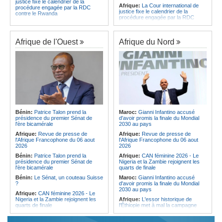
justice fixe le calendrier de la
Afrique:
La Cour international de
procédure engagée par la RDC
justice fixe le calendrier de la
contre le Rwanda
procédure engagée par la RDC
Gabon:
Quand une tribune redonne
contre le Rwanda
espoir - Le témoignage bouleversant
Ethiopie:
Addis-Abeba - L'église
du Dr Alphonse Louma Eyougha
d'Afrique lance officiellement son
Afrique de l'Ouest
Afrique du Nord
Congo-Kinshasa:
Plan stratégique
'cheminement' vers la grande
triennal 2026-2028 - L'IGF place la
Assemblée de 2028
digitalisation au coeur des réformes
Afrique de l'Est:
Le pari du régime
!
érythréen - Pousser le Tigray vers
Congo-Kinshasa:
RDC - Félix
une zone tampon dans le cadre
Tshisekedi place le CEFOCK au
d'une nouvelle guerre par
coeur de bataille de l'appropriation
procuration
du Génocost !
Ethiopie:
Le Premier ministre Abiy
Congo-Kinshasa:
Matadi - Le
inaugure le nouveau terminal de
Kongo Central lance la campagne
l'aéroport international de Bahir Dar
Bénin:
Patrice Talon prend la
Maroc:
Gianni Infantino accusé
de sensibilisation au deuxième
Afrique:
La Croix-Rouge
présidence du premier Sénat de
d'avoir promis la finale du Mondial
Recensement général de la
éthiopienne appelle à une
l'ère bicamérale
2030 au pays
population et de l'habitat
mobilisation accrue des ressources
Afrique:
Revue de presse de
Afrique:
Revue de presse de
Congo-Kinshasa:
Le VPM Shabani
locales en Afrique
l'Afrique Francophone du 06 aout
l'Afrique Francophone du 06 aout
remet aux organisations politiques la
Afrique de l'Est:
Le vrai visage de
2026
2026
directive ministérielle de l'année
l'Égypte - Exploiter la région par tous
politique 2026
Bénin:
Patrice Talon prend la
Afrique:
CAN féminine 2026 - Le
les moyens, entraver la coopération
présidence du premier Sénat de
Nigeria et la Zambie rejoignent les
Congo-Kinshasa:
Gratien de
équitable par tous les moyens
l'ère bicamérale
quarts de finale
Saint-Nicolas Iracan - « Je ne
soutiendrai jamais un dialogue
Bénin:
Le Sénat, un couteau Suisse
Maroc:
Gianni Infantino accusé
destiné au partage du pouvoir ou à
?
d'avoir promis la finale du Mondial
la légitimation des groupes armés »
2030 au pays
Afrique:
CAN féminine 2026 - Le
Nigeria et la Zambie rejoignent les
Afrique:
L'essor historique de
quarts de finale
l'Éthiopie met à mal la campagne
d'hostilité menée par Le Caire
Afrique:
Le continent, plaque
tournante des faux ordres de
Algérie:
France - L'affaire Mehdi