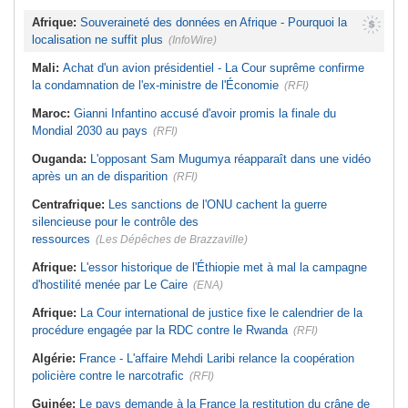
Afrique:
Souveraineté des données en Afrique - Pourquoi la
localisation ne suffit plus
(InfoWire)
Mali:
Achat d'un avion présidentiel - La Cour suprême confirme
la condamnation de l'ex-ministre de l'Économie
(RFI)
Maroc:
Gianni Infantino accusé d'avoir promis la finale du
Mondial 2030 au pays
(RFI)
Ouganda:
L'opposant Sam Mugumya réapparaît dans une vidéo
après un an de disparition
(RFI)
Centrafrique:
Les sanctions de l'ONU cachent la guerre
silencieuse pour le contrôle des
ressources
(Les Dépêches de Brazzaville)
Afrique:
L'essor historique de l'Éthiopie met à mal la campagne
d'hostilité menée par Le Caire
(ENA)
Afrique:
La Cour international de justice fixe le calendrier de la
procédure engagée par la RDC contre le Rwanda
(RFI)
Algérie:
France - L'affaire Mehdi Laribi relance la coopération
policière contre le narcotrafic
(RFI)
Guinée:
Le pays demande à la France la restitution du crâne de