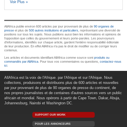
Voir Plus »
AllAfrica publie environ 600 articles par jour provenant de plus de
90 organes de
presse
et plus de
500 autres institutions et particuliers
, représentant une diversité de
positions sur tous les sujets. Nous publions aussi bien les informations et opinions de
l'opposition que celles du gouvernement et leurs porte-paroles. Les pourvoyeurs
d'informations, identifiés sur chaque article, gardent l'entière responsabilité éditoriale
de leur production. En effet AllAfrica n'a pas le droit de modifier ou de corriger leurs
contenus.
Les articles et documents identifiant AllAfrica comme source sont
produits ou
commandés par AllAfrica
. Pour tous vos commentaires ou questions,
contactez-nous
ici
.
AllAfrica est la voix de l'Afrique. par l'Afrique et sur l'Afrique. Nous
collectons, produisons et distribuons plus de 600 articles et nouvelles
par jour provenant de plus de 90 organes de presse du continent, de
nos propres journalistes et de centaines d'autres sources vers un public
africain et mondial. Nous opérons à partir de Cape Town, Dakar, Abuja,
Johannesburg, Nairobi et Washington DC.
SUPPORT OUR WORK
POUR LES ANNONCEURS