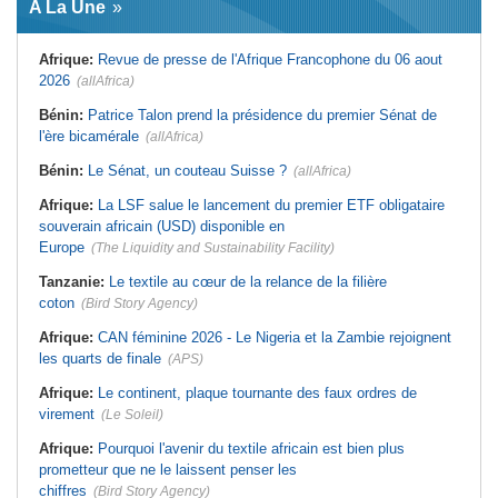
A La Une
virement
Laribi relance la coopération
policière contre le narcotrafic
Mali:
Achat d'un avion présidentiel -
La Cour suprême confirme la
Tunisie:
Au pays - 6 morts et 18
Afrique:
Revue de presse de l'Afrique Francophone du 06 aout
condamnation de l'ex-ministre de
blessés dans un grave accident de
l'Économie
la route
2026
(allAfrica)
Guinée:
Le pays demande à la
Tunisie:
Une maison entièrement
France la restitution du crâne de
calcinée à Moknine après le
Bénin:
Patrice Talon prend la présidence du premier Sénat de
Bokar Biro et de trois de ses
rétablissement du courant
l'ère bicamérale
proches
(allAfrica)
Afrique:
Ligue des Champions de la
Bénin:
Le nouveau Sénat élit son
CAF - L'Espérance exemptée au
Bénin:
Le Sénat, un couteau Suisse ?
(allAfrica)
premier président
premier tour, le Club Africain hérite
du Djoliba AC
Cote d'Ivoire:
Protection de
Afrique:
La LSF salue le lancement du premier ETF obligataire
l'environnement - La Roots Wild
Tunisie:
Crise sanitaire au pays -
Foundation distinguée au Grand Prix
L'OMS alerte sur une hausse
souverain africain (USD) disponible en
Nelson Mandela
incontrôlable d'Ebola
Europe
(The Liquidity and Sustainability Facility)
Tanzanie:
Le textile au cœur de la relance de la filière
coton
(Bird Story Agency)
Afrique:
CAN féminine 2026 - Le Nigeria et la Zambie rejoignent
les quarts de finale
(APS)
Afrique:
Le continent, plaque tournante des faux ordres de
virement
(Le Soleil)
Afrique:
Pourquoi l'avenir du textile africain est bien plus
prometteur que ne le laissent penser les
chiffres
(Bird Story Agency)