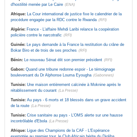
d'hostilité menée par Le Caire
(ENA)
Afrique:
La Cour international de justice fixe le calendrier de la
procédure engagée par la RDC contre le Rwanda
(RFI)
Algérie:
France - L'affaire Mehdi Laribi relance la coopération
policière contre le narcotrafic
(RFI)
Guinée:
Le pays demande à la France la restitution du crâne de
Bokar Biro et de trois de ses proches
(RFI)
Bénin:
Le nouveau Sénat élit son premier président
(RFI)
Gabon:
Quand une tribune redonne espoir - Le témoignage
bouleversant du Dr Alphonse Louma Eyougha
(Gabonews)
Tunisie:
Une maison entièrement calcinée à Moknine après le
rétablissement du courant
(La Presse)
Tunisie:
Au pays - 6 morts et 18 blessés dans un grave accident
de la route
(La Presse)
Tunisie:
Crise sanitaire au pays - L'OMS alerte sur une hausse
incontrôlable d'Ebola
(La Presse)
Afrique:
Ligue des Champions de la CAF - L'Espérance
exemptée au premier tour, le Club Africain hérite du Djoliba