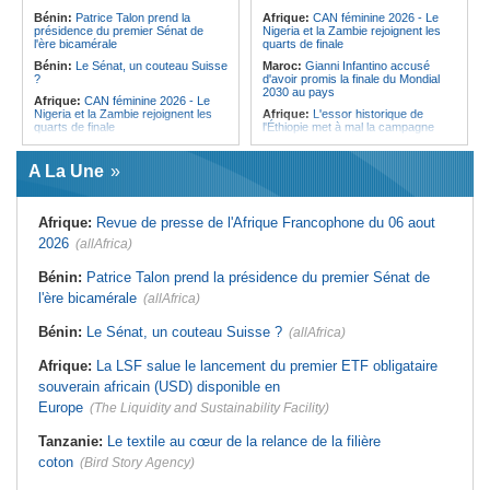
l'Égypte - Exploiter la région par tous
politique 2026
Bénin:
Patrice Talon prend la
Afrique:
CAN féminine 2026 - Le
les moyens, entraver la coopération
présidence du premier Sénat de
Nigeria et la Zambie rejoignent les
Congo-Kinshasa:
Gratien de
équitable par tous les moyens
l'ère bicamérale
quarts de finale
Saint-Nicolas Iracan - « Je ne
soutiendrai jamais un dialogue
Bénin:
Le Sénat, un couteau Suisse
Maroc:
Gianni Infantino accusé
destiné au partage du pouvoir ou à
?
d'avoir promis la finale du Mondial
la légitimation des groupes armés »
2030 au pays
Afrique:
CAN féminine 2026 - Le
Nigeria et la Zambie rejoignent les
Afrique:
L'essor historique de
quarts de finale
l'Éthiopie met à mal la campagne
d'hostilité menée par Le Caire
Afrique:
Le continent, plaque
tournante des faux ordres de
Algérie:
France - L'affaire Mehdi
A La Une
virement
Laribi relance la coopération
policière contre le narcotrafic
Mali:
Achat d'un avion présidentiel -
La Cour suprême confirme la
Tunisie:
Au pays - 6 morts et 18
Afrique:
Revue de presse de l'Afrique Francophone du 06 aout
condamnation de l'ex-ministre de
blessés dans un grave accident de
l'Économie
la route
2026
(allAfrica)
Guinée:
Le pays demande à la
Tunisie:
Une maison entièrement
France la restitution du crâne de
calcinée à Moknine après le
Bénin:
Patrice Talon prend la présidence du premier Sénat de
Bokar Biro et de trois de ses
rétablissement du courant
l'ère bicamérale
proches
(allAfrica)
Afrique:
Ligue des Champions de la
Bénin:
Le nouveau Sénat élit son
CAF - L'Espérance exemptée au
Bénin:
Le Sénat, un couteau Suisse ?
(allAfrica)
premier président
premier tour, le Club Africain hérite
du Djoliba AC
Cote d'Ivoire:
Protection de
Afrique:
La LSF salue le lancement du premier ETF obligataire
l'environnement - La Roots Wild
Tunisie:
Crise sanitaire au pays -
Foundation distinguée au Grand Prix
L'OMS alerte sur une hausse
souverain africain (USD) disponible en
Nelson Mandela
incontrôlable d'Ebola
Europe
(The Liquidity and Sustainability Facility)
Tanzanie:
Le textile au cœur de la relance de la filière
coton
(Bird Story Agency)