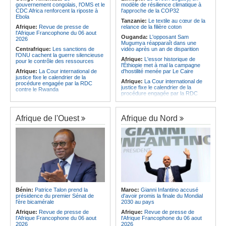
CAF - L'Espérance exemptée au
des services touristiques démarre
gouvernement congolais, l'OMS et le
modèle de résilience climatique à
premier tour, le Club Africain hérite
ce jeudi
CDC Africa renforcent la riposte à
l'approche de la COP32
du Djoliba AC
Ebola
Angola:
Jiu-jitsu - Le pays
Tanzanie:
Le textile au cœur de la
Afrique:
Un consortium européen
décroche une troisième médaille à
Afrique:
Revue de presse de
relance de la filière coton
développe un modèle de production
Abou Dabi
l'Afrique Francophone du 06 aout
Ouganda:
L'opposant Sam
novateur pour les ingrédients
2026
Mugumya réapparaît dans une
pharmaceutiques actifs, une
Centrafrique:
Les sanctions de
vidéo après un an de disparition
opportunité pour le pays
l'ONU cachent la guerre silencieuse
Afrique:
L'essor historique de
pour le contrôle des ressources
l'Éthiopie met à mal la campagne
Afrique:
La Cour international de
d'hostilité menée par Le Caire
justice fixe le calendrier de la
Afrique:
La Cour international de
procédure engagée par la RDC
justice fixe le calendrier de la
contre le Rwanda
procédure engagée par la RDC
Gabon:
Quand une tribune redonne
contre le Rwanda
espoir - Le témoignage bouleversant
Ethiopie:
Addis-Abeba - L'église
du Dr Alphonse Louma Eyougha
d'Afrique lance officiellement son
Afrique de l'Ouest
Afrique du Nord
Congo-Kinshasa:
Plan stratégique
'cheminement' vers la grande
triennal 2026-2028 - L'IGF place la
Assemblée de 2028
digitalisation au coeur des réformes
Afrique de l'Est:
Le pari du régime
!
érythréen - Pousser le Tigray vers
Congo-Kinshasa:
RDC - Félix
une zone tampon dans le cadre
Tshisekedi place le CEFOCK au
d'une nouvelle guerre par
coeur de bataille de l'appropriation
procuration
du Génocost !
Ethiopie:
Le Premier ministre Abiy
Congo-Kinshasa:
Matadi - Le
inaugure le nouveau terminal de
Kongo Central lance la campagne
l'aéroport international de Bahir Dar
Bénin:
Patrice Talon prend la
Maroc:
Gianni Infantino accusé
de sensibilisation au deuxième
Afrique:
La Croix-Rouge
présidence du premier Sénat de
d'avoir promis la finale du Mondial
Recensement général de la
éthiopienne appelle à une
l'ère bicamérale
2030 au pays
population et de l'habitat
mobilisation accrue des ressources
Afrique:
Revue de presse de
Afrique:
Revue de presse de
Congo-Kinshasa:
Le VPM Shabani
locales en Afrique
l'Afrique Francophone du 06 aout
l'Afrique Francophone du 06 aout
remet aux organisations politiques la
Afrique de l'Est:
Le vrai visage de
2026
2026
directive ministérielle de l'année