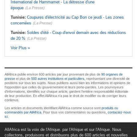
International de Hammamet - La détresse d'une
époque
(La Presse)
Tunisie:
Coupures d'électricité au Cap Bon ce jeudi - Les zones
concernées
(La Presse)
Tunisie:
Soldes d'été - Coup d'envoi demain avec des réductions
de 20 %
(La Presse)
Voir Plus »
AllAfrica publie environ 600 articles par jour provenant de plus de
90 organes de
presse
et plus de
500 autres institutions et particuliers
, représentant une diversité de
positions sur tous les sujets. Nous publions aussi bien les informations et opinions de
l'opposition que celles du gouvernement et leurs porte-paroles. Les pourvoyeurs
d'informations, identifiés sur chaque article, gardent l'entière responsabilité éditoriale
de leur production. En effet AllAfrica n'a pas le droit de modifier ou de corriger leurs
contenus.
Les articles et documents identifiant AllAfrica comme source sont
produits ou
commandés par AllAfrica
. Pour tous vos commentaires ou questions,
contactez-nous
ici
.
AllAfrica est la voix de l'Afrique. par l'Afrique et sur l'Afrique. Nous
collectons, produisons et distribuons plus de 600 articles et nouvelles