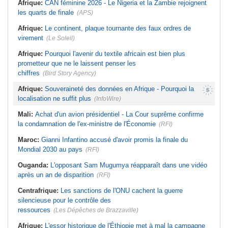
Afrique:
CAN féminine 2026 - Le Nigeria et la Zambie rejoignent
les quarts de finale
(APS)
Afrique:
Le continent, plaque tournante des faux ordres de
virement
(Le Soleil)
Afrique:
Pourquoi l'avenir du textile africain est bien plus
prometteur que ne le laissent penser les
chiffres
(Bird Story Agency)
Afrique:
Souveraineté des données en Afrique - Pourquoi la
localisation ne suffit plus
(InfoWire)
Mali:
Achat d'un avion présidentiel - La Cour suprême confirme
la condamnation de l'ex-ministre de l'Économie
(RFI)
Maroc:
Gianni Infantino accusé d'avoir promis la finale du
Mondial 2030 au pays
(RFI)
Ouganda:
L'opposant Sam Mugumya réapparaît dans une vidéo
après un an de disparition
(RFI)
Centrafrique:
Les sanctions de l'ONU cachent la guerre
silencieuse pour le contrôle des
ressources
(Les Dépêches de Brazzaville)
Afrique:
L'essor historique de l'Éthiopie met à mal la campagne