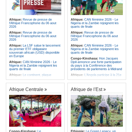
Afrique:
Revue de presse de
Afrique:
CAN féminine 2026 - Le
l'Afrique Francophone du 06 aout
Nigeria et la Zambie rejoignent les
2026
quarts de finale
Afrique:
Revue de presse de
Afrique:
Revue de presse de
l'Afrique Francophone du 06 aout
l'Afrique Francophone du 06 aout
2026
2026
Afrique:
La LSF salue le lancement
Afrique:
CAN féminine 2026 - Le
du premier ETF obligataire
Nigeria et la Zambie rejoignent les
souverain africain (USD) disponible
quarts de finale
en Europe
Congo-Kinshasa:
Hon Jacques
Afrique:
CAN féminine 2026 - Le
Djoli annonce une forte participation
Nigeria et la Zambie rejoignent les
du pays à la Conférence des
quarts de finale
présidents de parlements à Midrand
Afrique:
Le continent, plaque
Afrique:
L'Angola participe à la 21e
tournante des faux ordres de
réunion du Partenariat Afrique-
virement
Monde arabe au Caire
Afrique:
Pourquoi l'avenir du textile
Afrique:
CAN féminine - La Côte
Afrique Centrale
Afrique de l'Est
africain est bien plus prometteur que
d'Ivoire affrontera l'Algérie et le
ne le laissent penser les chiffres
Maroc fera face à l'Afrique du Sud
en quarts
Afrique:
L'essor historique de
l'Éthiopie met à mal la campagne
Afrique:
Revue de presse de
d'hostilité menée par Le Caire
l'Afrique francophone du 05 août
2026
Afrique:
La Cour international de
justice fixe le calendrier de la
Afrique:
L'Angola et l'UA préparent
procédure engagée par la RDC
le sommet sur la prévention et la
contre le Rwanda
résolution des conflits
Afrique:
Ligue des Champions de la
Angola:
Le paiement échelonné
Congo-Kinshasa:
Le
Ethiopie:
Le Green Legacy, un