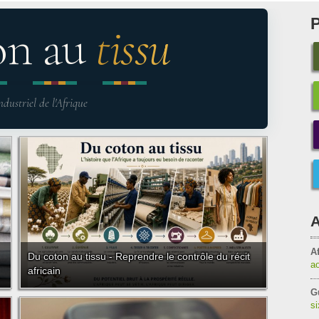
on au
tissu
ndustriel de l'Afrique
A
Af
Du coton au tissu - Reprendre le contrôle du récit
a
africain
G
s