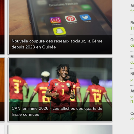
Af
fi
B
T
O
Nouvelle coupure des réseaux sociaux, la 6ème
de
depuis 2023 en Guinée
M
du
Ni
pr
Af
en
l
CAN féminine 2026 - Les affiches des quarts de
C
finale connues
de