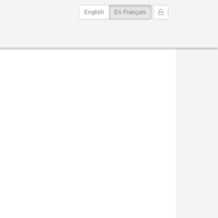
(current)
Mon Compte
English
En Français