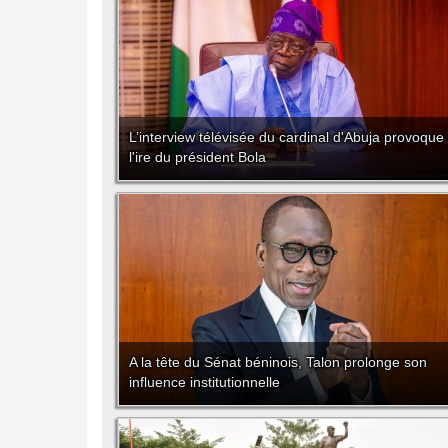
L’interview télévisée du cardinal d'Abuja provoque
l'ire du président Bola
A la tête du Sénat béninois, Talon prolonge son
influence institutionnelle