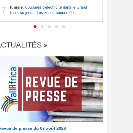
Tunisie:
Coupures d'électricité dans le Grand
Afrique:
7
7
Tunis ce jeudi - Les zones concernées
file en q
ACTUALITÉS
Revue de presse du 07 août 2026