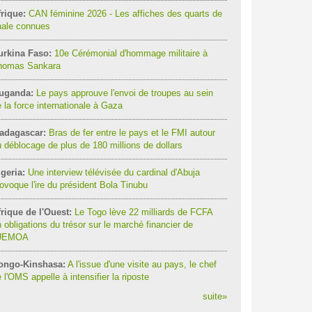
rique:
CAN féminine 2026 - Les affiches des quarts de
nale connues
urkina Faso:
10e Cérémonial d'hommage militaire à
homas Sankara
uganda:
Le pays approuve l'envoi de troupes au sein
 la force internationale à Gaza
adagascar:
Bras de fer entre le pays et le FMI autour
 déblocage de plus de 180 millions de dollars
geria:
Une interview télévisée du cardinal d'Abuja
ovoque l'ire du président Bola Tinubu
rique de l'Ouest:
Le Togo lève 22 milliards de FCFA
 obligations du trésor sur le marché financier de
'UEMOA
ongo-Kinshasa:
A l'issue d'une visite au pays, le chef
 l'OMS appelle à intensifier la riposte
suite
»