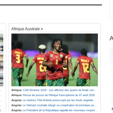
engage
Afrique:
Revue de presse de l'Afrique
7
francophone du 07 août 2026
Afrique Australe
6
Afrique:
CAN féminine 2026 - Les affiches des quarts de finale connues
6
Afrique:
Revue de presse de l'Afrique francophone du 07 août 2026
Angola:
Le ministre Téte António préoccupé par les fonds angolais bloqués en Suisse
Angola:
Le Vietnam souhaite élargir sa coopération économique avec le pays
e
Angola:
Le Président de la République appelle les nouveaux responsables à renforcer l'action de l'Exécutif