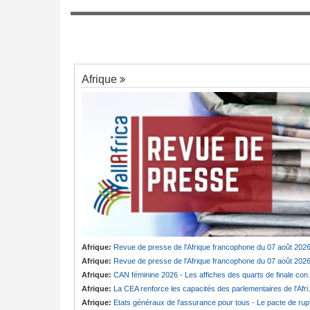
Cameroun:
Cabale ou vérité ? Badjeck 
7
ngée de Biya - Le
des poursuites en France et au pays
au invisible
Afrique
Afrique:
Revue de presse de l'Afrique francophone du 07 août 202
Afrique:
Revue de presse de l'Afrique francophone du 07 août 202
Afrique:
CAN féminine 2026 - Les affiches des quarts de finale connues
Afrique:
La CEA renforce les capacités des parlementaires de l'Afrique de l'Est
Afrique:
Etats généraux de l'assurance pour tous - Le pacte de ruptur