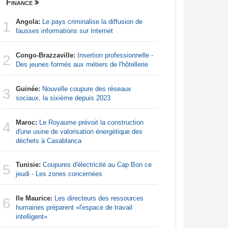
Finance
Nigeria
Angola:
Le pays criminalise la diffusion de
Afrique:
1
1
fausses informations sur Internet
francopho
Congo-Brazzaville:
Insertion professionnelle -
Nigeria:
2
2
Des jeunes formés aux métiers de l'hôtellerie
d'Abuja p
Guinée:
Nouvelle coupure des réseaux
Afrique:
3
3
sociaux, la sixième depuis 2023
Francoph
Maroc:
Le Royaume prévoit la construction
Nigeria:
4
4
d'une usine de valorisation énergétique des
naît de la
déchets à Casablanca
à travers 
Tunisie:
Coupures d'électricité au Cap Bon ce
Afrique:
5
5
jeudi - Les zones concernées
Zambie rej
Ile Maurice:
Les directeurs des ressources
Afrique:
6
6
humaines préparent «l'espace de travail
visent un 
intelligent»
Marocain