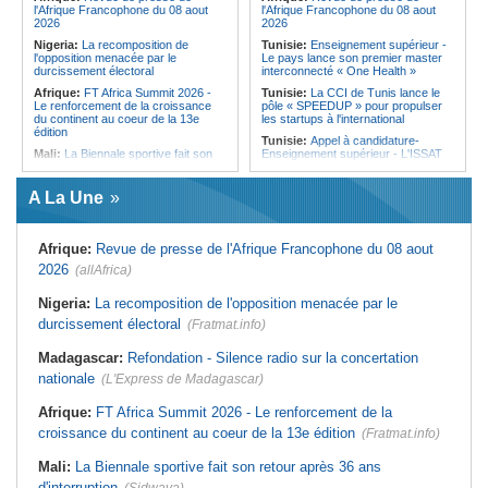
l'Afrique Francophone du 08 aout
l'Afrique Francophone du 08 aout
2026
2026
Nigeria:
La recomposition de
Tunisie:
Enseignement supérieur -
l'opposition menacée par le
Le pays lance son premier master
durcissement électoral
interconnecté « One Health »
Afrique:
FT Africa Summit 2026 -
Tunisie:
La CCI de Tunis lance le
Le renforcement de la croissance
pôle « SPEEDUP » pour propulser
du continent au coeur de la 13e
les startups à l'international
édition
Tunisie:
Appel à candidature-
Mali:
La Biennale sportive fait son
Enseignement supérieur - L'ISSAT
retour après 36 ans d'interruption
de Gafsa renforce son corps
professoral pour la rentrée
Cote d'Ivoire:
Séria (Daloa)/An 66 -
A La Une
La jeunesse exhortée à éviter la
Tunisie:
Djerba - Une campagne de
consommation et le trafic de drogue
nettoyage mobilise bénévoles et
habitants sur la plage de Sidi
Cote d'Ivoire:
Commémoration de
Jemour
Afrique:
Revue de presse de l'Afrique Francophone du 08 aout
l'indépendance - L'An 66 célébré
dans la ferveur et l'espoir à
Tunisie:
Les agents municipaux
2026
(allAfrica)
Kongodia
votent un débrayage de 48 heures à
l'échelle nationale
Cote d'Ivoire:
Tournoi Children Of
Nigeria:
La recomposition de l'opposition menacée par le
Africa dans le Bafing - La Commune
Tunisie:
Mayada El Hennawy et
durcissement électoral
de Touba détrône Koonan
(Fratmat.info)
Mohamed Khairy à Carthage - Le
tarab au rendez-vous des
Cote d'Ivoire:
Bodokro - Les
générations
Madagascar:
Refondation - Silence radio sur la concertation
populations rendent un hommage à
la maire Alice Atsé Akissi pour ses
Tunisie:
Femmes et pouvoir - Le
nationale
(L'Express de Madagascar)
actions de développement
patriarcat, dernier obstacle
Cote d'Ivoire:
Hépatites virales - Le
Tunisie:
Eau minérale embouteillée
Afrique:
FT Africa Summit 2026 - Le renforcement de la
RILHVi engagé pour leur élimination
- Les producteurs démentent toute
croissance du continent au coeur de la 13e édition
à l'horizon 2030
hausse des prix et pointent du doigt
(Fratmat.info)
les distributeurs
Mali:
La Biennale sportive fait son retour après 36 ans
d'interruption