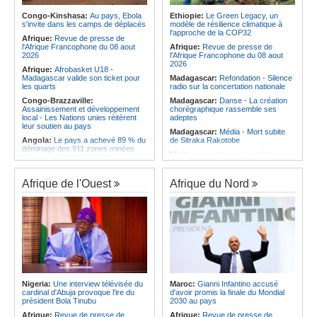
les services rendus à la Patrie
les quarts
Congo-Kinshasa:
Au pays, Ebola
Ethiopie:
Le Green Legacy, un
Angola:
Le président de
Afrique:
Transfert - Le coach Rôrô
s'invite dans les camps de déplacés
modèle de résilience climatique à
l'Assemblée nationale en mission
tente l'aventure au Al-Merrikh SC
l'approche de la COP32
d'évaluation de l'activité
Afrique:
Revue de presse de
Afrique:
Débat d'orientation
parlementaire de Lunda-Sul
l'Afrique Francophone du 08 aout
Afrique:
Revue de presse de
budgétaire - Le gouvernement
2026
l'Afrique Francophone du 08 aout
présente sa politique économique et
2026
Afrique:
Afrobasket U18 -
sociale 2027-2029 au parlement
Madagascar valide son ticket pour
Madagascar:
Refondation - Silence
les quarts
radio sur la concertation nationale
Congo-Brazzaville:
Madagascar:
Danse - La création
Assainissement et développement
chorégraphique rassemble ses
local - Les Nations unies réitèrent
adeptes
leur soutien au pays
Madagascar:
Média - Mort subite
Angola:
Le pays a achevé 89 % du
de Sitraka Rakotobe
déminage des 911 zones minées
Madagascar:
Les reins solides
Angola:
Des élèves angolais
Madagascar:
Vol à la tire - Un
remportent plus de 50 médailles aux
groupe de six femmes se retrouve
Olympiades de mathématiques en
Afrique de l'Ouest
Afrique du Nord
en prison
Angleterre
Madagascar:
Athlétisme - 100
Angola:
Petro qualifié pour les
mètres - Junior Tsiravay et Zo
demi-finales du championnat
Rakotonary co-champions
national féminin
Madagascar:
Hasina
Angola:
Baisse des cas de
Rakotondramiara, Président du
tuberculose au premier semestre
Rouge - « Aucun retour
dans la province de Cunene
d'investissement pour les petits
Angola:
Le pétrole brut Brent
clubs »
s'échange en territoire positif
Madagascar:
Agroalimentaire - Les
Nigeria:
Une interview télévisée du
Maroc:
Gianni Infantino accusé
Angola:
La Centrale thermique de
boissons locales conquièrent le
cardinal d'Abuja provoque l'ire du
d'avoir promis la finale du Mondial
Cabinda renforcée de 30 mégawatts
marché
président Bola Tinubu
2030 au pays
Afrique:
Revue de presse de
Afrique:
Revue de presse de