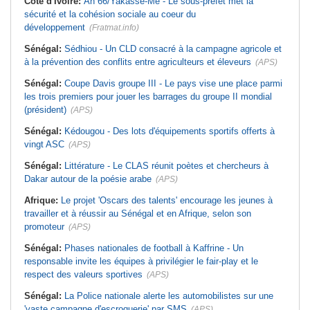
Cote d'Ivoire:
An 66/Yakassé-Mé - Le sous-préfet met la
sécurité et la cohésion sociale au coeur du
développement
(Fratmat.info)
Sénégal:
Sédhiou - Un CLD consacré à la campagne agricole et
à la prévention des conflits entre agriculteurs et éleveurs
(APS)
Sénégal:
Coupe Davis groupe III - Le pays vise une place parmi
les trois premiers pour jouer les barrages du groupe II mondial
(président)
(APS)
Sénégal:
Kédougou - Des lots d'équipements sportifs offerts à
vingt ASC
(APS)
Sénégal:
Littérature - Le CLAS réunit poètes et chercheurs à
Dakar autour de la poésie arabe
(APS)
Afrique:
Le projet 'Oscars des talents' encourage les jeunes à
travailler et à réussir au Sénégal et en Afrique, selon son
promoteur
(APS)
Sénégal:
Phases nationales de football à Kaffrine - Un
responsable invite les équipes à privilégier le fair-play et le
respect des valeurs sportives
(APS)
Sénégal:
La Police nationale alerte les automobilistes sur une
'vaste campagne d'escroquerie' par SMS
(APS)