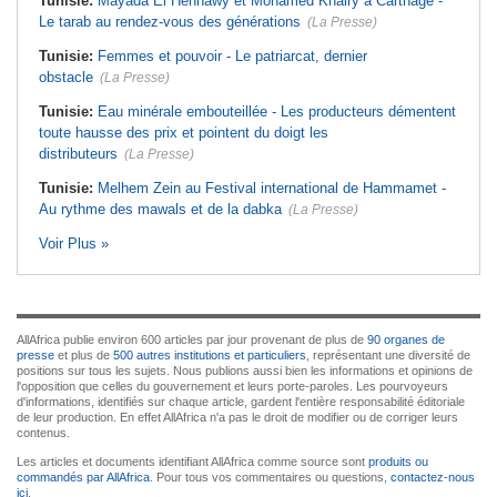
Tunisie:
Mayada El Hennawy et Mohamed Khairy à Carthage -
Le tarab au rendez-vous des générations
(La Presse)
Tunisie:
Femmes et pouvoir - Le patriarcat, dernier
obstacle
(La Presse)
Tunisie:
Eau minérale embouteillée - Les producteurs démentent
toute hausse des prix et pointent du doigt les
distributeurs
(La Presse)
Tunisie:
Melhem Zein au Festival international de Hammamet -
Au rythme des mawals et de la dabka
(La Presse)
Voir Plus »
AllAfrica publie environ 600 articles par jour provenant de plus de
90 organes de
presse
et plus de
500 autres institutions et particuliers
, représentant une diversité de
positions sur tous les sujets. Nous publions aussi bien les informations et opinions de
l'opposition que celles du gouvernement et leurs porte-paroles. Les pourvoyeurs
d'informations, identifiés sur chaque article, gardent l'entière responsabilité éditoriale
de leur production. En effet AllAfrica n'a pas le droit de modifier ou de corriger leurs
contenus.
Les articles et documents identifiant AllAfrica comme source sont
produits ou
commandés par AllAfrica
. Pour tous vos commentaires ou questions,
contactez-nous
ici
.