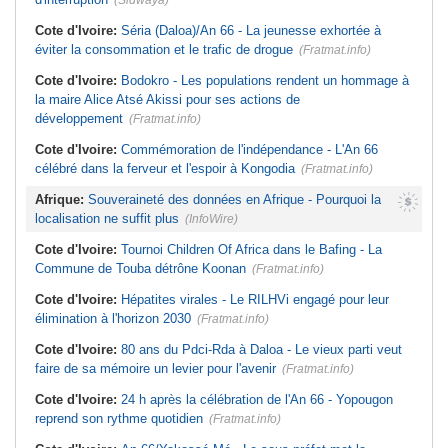
(Sidwaya)
Cote d'Ivoire:
Séria (Daloa)/An 66 - La jeunesse exhortée à
éviter la consommation et le trafic de drogue
(Fratmat.info)
Cote d'Ivoire:
Bodokro - Les populations rendent un hommage à
la maire Alice Atsé Akissi pour ses actions de
développement
(Fratmat.info)
Cote d'Ivoire:
Commémoration de l'indépendance - L'An 66
célébré dans la ferveur et l'espoir à Kongodia
(Fratmat.info)
Afrique:
Souveraineté des données en Afrique - Pourquoi la
localisation ne suffit plus
(InfoWire)
Cote d'Ivoire:
Tournoi Children Of Africa dans le Bafing - La
Commune de Touba détrône Koonan
(Fratmat.info)
Cote d'Ivoire:
Hépatites virales - Le RILHVi engagé pour leur
élimination à l'horizon 2030
(Fratmat.info)
Cote d'Ivoire:
80 ans du Pdci-Rda à Daloa - Le vieux parti veut
faire de sa mémoire un levier pour l'avenir
(Fratmat.info)
Cote d'Ivoire:
24 h après la célébration de l'An 66 - Yopougon
reprend son rythme quotidien
(Fratmat.info)