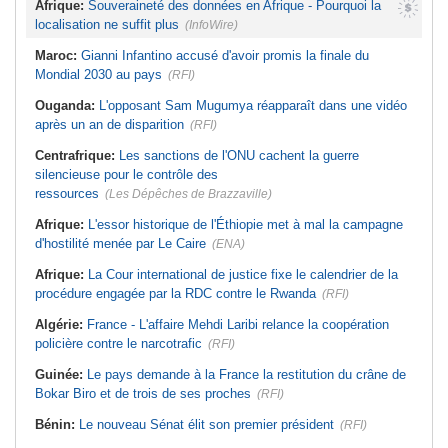
Afrique:
Souveraineté des données en Afrique - Pourquoi la
localisation ne suffit plus
(InfoWire)
Maroc:
Gianni Infantino accusé d'avoir promis la finale du
Mondial 2030 au pays
(RFI)
Ouganda:
L'opposant Sam Mugumya réapparaît dans une vidéo
après un an de disparition
(RFI)
Centrafrique:
Les sanctions de l'ONU cachent la guerre
silencieuse pour le contrôle des
ressources
(Les Dépêches de Brazzaville)
Afrique:
L'essor historique de l'Éthiopie met à mal la campagne
d'hostilité menée par Le Caire
(ENA)
Afrique:
La Cour international de justice fixe le calendrier de la
procédure engagée par la RDC contre le Rwanda
(RFI)
Algérie:
France - L'affaire Mehdi Laribi relance la coopération
policière contre le narcotrafic
(RFI)
Guinée:
Le pays demande à la France la restitution du crâne de
Bokar Biro et de trois de ses proches
(RFI)
Bénin:
Le nouveau Sénat élit son premier président
(RFI)