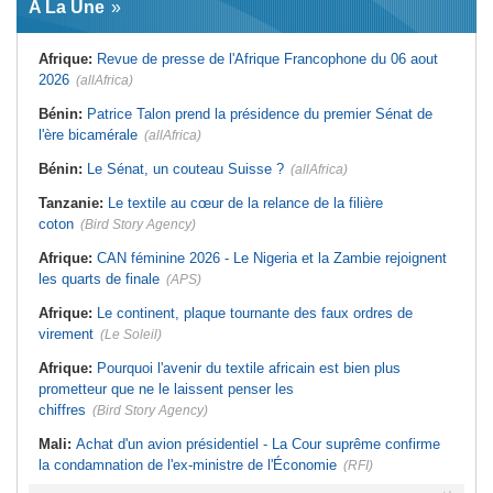
A La Une
virement
Laribi relance la coopération
policière contre le narcotrafic
Mali:
Achat d'un avion présidentiel -
La Cour suprême confirme la
Tunisie:
Au pays - 6 morts et 18
Afrique:
Revue de presse de l'Afrique Francophone du 06 aout
condamnation de l'ex-ministre de
blessés dans un grave accident de
l'Économie
la route
2026
(allAfrica)
Guinée:
Le pays demande à la
Tunisie:
Une maison entièrement
France la restitution du crâne de
calcinée à Moknine après le
Bénin:
Patrice Talon prend la présidence du premier Sénat de
Bokar Biro et de trois de ses
rétablissement du courant
l'ère bicamérale
proches
(allAfrica)
Afrique:
Ligue des Champions de la
Bénin:
Le nouveau Sénat élit son
CAF - L'Espérance exemptée au
Bénin:
Le Sénat, un couteau Suisse ?
(allAfrica)
premier président
premier tour, le Club Africain hérite
du Djoliba AC
Cote d'Ivoire:
Protection de
Tanzanie:
Le textile au cœur de la relance de la filière
l'environnement - La Roots Wild
Tunisie:
Crise sanitaire au pays -
Foundation distinguée au Grand Prix
L'OMS alerte sur une hausse
coton
(Bird Story Agency)
Nelson Mandela
incontrôlable d'Ebola
Afrique:
CAN féminine 2026 - Le Nigeria et la Zambie rejoignent
les quarts de finale
(APS)
Afrique:
Le continent, plaque tournante des faux ordres de
virement
(Le Soleil)
Afrique:
Pourquoi l'avenir du textile africain est bien plus
prometteur que ne le laissent penser les
chiffres
(Bird Story Agency)
Mali:
Achat d'un avion présidentiel - La Cour suprême confirme
la condamnation de l'ex-ministre de l'Économie
(RFI)