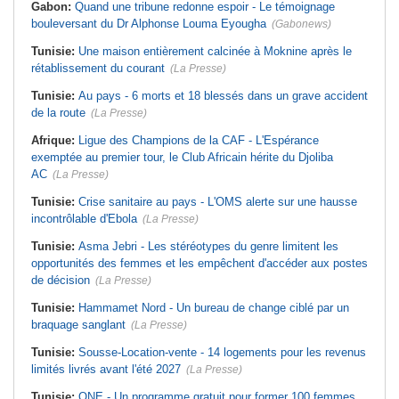
Gabon:
Quand une tribune redonne espoir - Le témoignage
bouleversant du Dr Alphonse Louma Eyougha
(Gabonews)
Tunisie:
Une maison entièrement calcinée à Moknine après le
rétablissement du courant
(La Presse)
Tunisie:
Au pays - 6 morts et 18 blessés dans un grave accident
de la route
(La Presse)
Afrique:
Ligue des Champions de la CAF - L'Espérance
exemptée au premier tour, le Club Africain hérite du Djoliba
AC
(La Presse)
Tunisie:
Crise sanitaire au pays - L'OMS alerte sur une hausse
incontrôlable d'Ebola
(La Presse)
Tunisie:
Asma Jebri - Les stéréotypes du genre limitent les
opportunités des femmes et les empêchent d'accéder aux postes
de décision
(La Presse)
Tunisie:
Hammamet Nord - Un bureau de change ciblé par un
braquage sanglant
(La Presse)
Tunisie:
Sousse-Location-vente - 14 logements pour les revenus
limités livrés avant l'été 2027
(La Presse)
Tunisie:
ONE - Un programme gratuit pour former 100 femmes