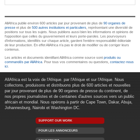
AllAfrica publie environ 600 articles par jour provenant de plus de
90 organes de
presse
et plus de
500 autres institutions et particuliers
, représentant une diversité de
positions sur tous les sujets. Nous publions aussi bien les informations et opinions de
l'opposition que celles du gouvernement et leurs porte-paroles. Les pourvoyeurs
d'informations, identifiés sur chaque article, gardent l'entière responsabilité éditoriale
de leur production. En effet AllAfrica n'a pas le droit de modifier ou de corriger leurs
contenus.
Les articles et documents identifiant AllAfrica comme source sont
produits ou
commandés par AllAfrica
. Pour tous vos commentaires ou questions,
contactez-nous
ici
.
AllAfrica est la voix de l'Afrique. par l'Afrique et sur l'Afrique. Nous
collectons, produisons et distribuons plus de 600 articles et nouvelles
par jour provenant de plus de 90 organes de presse du continent, de
nos propres journalistes et de centaines d'autres sources vers un public
africain et mondial. Nous opérons à partir de Cape Town, Dakar, Abuja,
Johannesburg, Nairobi et Washington DC.
SUPPORT OUR WORK
POUR LES ANNONCEURS