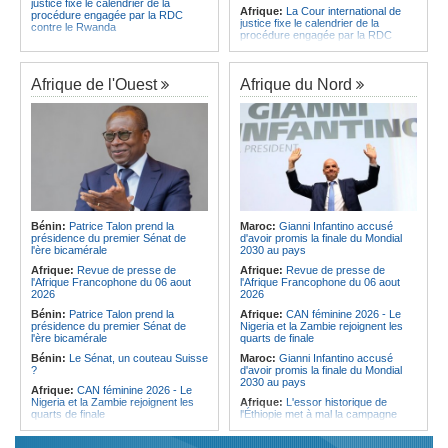
justice fixe le calendrier de la
Afrique:
La Cour international de
procédure engagée par la RDC
justice fixe le calendrier de la
contre le Rwanda
procédure engagée par la RDC
Gabon:
Quand une tribune redonne
contre le Rwanda
espoir - Le témoignage bouleversant
Ethiopie:
Addis-Abeba - L'église
du Dr Alphonse Louma Eyougha
d'Afrique lance officiellement son
Afrique de l'Ouest
Afrique du Nord
Congo-Kinshasa:
Plan stratégique
'cheminement' vers la grande
triennal 2026-2028 - L'IGF place la
Assemblée de 2028
digitalisation au coeur des réformes
Afrique de l'Est:
Le pari du régime
!
érythréen - Pousser le Tigray vers
Congo-Kinshasa:
RDC - Félix
une zone tampon dans le cadre
Tshisekedi place le CEFOCK au
d'une nouvelle guerre par
coeur de bataille de l'appropriation
procuration
du Génocost !
Ethiopie:
Le Premier ministre Abiy
Congo-Kinshasa:
Matadi - Le
inaugure le nouveau terminal de
Kongo Central lance la campagne
l'aéroport international de Bahir Dar
Bénin:
Patrice Talon prend la
Maroc:
Gianni Infantino accusé
de sensibilisation au deuxième
Afrique:
La Croix-Rouge
présidence du premier Sénat de
d'avoir promis la finale du Mondial
Recensement général de la
éthiopienne appelle à une
l'ère bicamérale
2030 au pays
population et de l'habitat
mobilisation accrue des ressources
Afrique:
Revue de presse de
Afrique:
Revue de presse de
Congo-Kinshasa:
Le VPM Shabani
locales en Afrique
l'Afrique Francophone du 06 aout
l'Afrique Francophone du 06 aout
remet aux organisations politiques la
Afrique de l'Est:
Le vrai visage de
2026
2026
directive ministérielle de l'année
l'Égypte - Exploiter la région par tous
politique 2026
Bénin:
Patrice Talon prend la
Afrique:
CAN féminine 2026 - Le
les moyens, entraver la coopération
présidence du premier Sénat de
Nigeria et la Zambie rejoignent les
Congo-Kinshasa:
Gratien de
équitable par tous les moyens
l'ère bicamérale
quarts de finale
Saint-Nicolas Iracan - « Je ne
soutiendrai jamais un dialogue
Bénin:
Le Sénat, un couteau Suisse
Maroc:
Gianni Infantino accusé
destiné au partage du pouvoir ou à
?
d'avoir promis la finale du Mondial
la légitimation des groupes armés »
2030 au pays
Afrique:
CAN féminine 2026 - Le
Nigeria et la Zambie rejoignent les
Afrique:
L'essor historique de
quarts de finale
l'Éthiopie met à mal la campagne
d'hostilité menée par Le Caire
Afrique:
Le continent, plaque
tournante des faux ordres de
Algérie:
France - L'affaire Mehdi