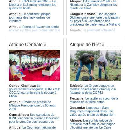
Afrique:
CAN féminine 2026 - Le
Afrique:
CAN féminine 2026 - Le
Nigeria et la Zambie rejoignent les
Nigeria et la Zambie rejoignent les
quarts de finale
quarts de finale
Afrique:
Le continent, plaque
Congo-Kinshasa:
Hon Jacques
tournante des faux ordres de
Djoli annonce une forte participation
virement
du pays à la Conférence des
présidents de parlements à Midrand
Afrique:
Pourquoi l'avenir du textile
africain est bien plus prometteur que
Angola:
Le paiement échelonné
ne le laissent penser les chiffres
des services touristiques démarre
ce jeudi
Afrique:
L'essor historique de
l'Éthiopie met à mal la campagne
Angola:
Jiu-jitsu - Le pays
Afrique Centrale
Afrique de l'Est
d'hostilité menée par Le Caire
décroche une troisième médaille à
Abou Dabi
Afrique:
La Cour international de
justice fixe le calendrier de la
Afrique:
Ju-Jitsu - La délégation
procédure engagée par la RDC
angolaise reçue par l'ambassadeur
contre le Rwanda
d'Angola aux Émirats arabes unis
Afrique:
Ligue des Champions de la
Angola:
Une expédition automobile
CAF - L'Espérance exemptée au
favorise le tourisme à Humpata
premier tour, le Club Africain hérite
Angola:
La WAS-AC souhaite
du Djoliba AC
collaborer avec le pays pour
Afrique:
Un consortium européen
stimuler l'aquaculture
Congo-Kinshasa:
Le
Ethiopie:
Le Green Legacy, un
développe un modèle de production
gouvernement congolais, l'OMS et le
modèle de résilience climatique à
Afrique:
Un groupe parlementaire
novateur pour les ingrédients
CDC Africa renforcent la riposte à
l'approche de la COP32
se penche sur le rôle des femmes
pharmaceutiques actifs, une
Ebola
dans l'interaction avec les
Tanzanie:
Le textile au cœur de la
opportunité pour le pays
communautés
Afrique:
Revue de presse de
relance de la filière coton
Afrique:
Épidémie d'Ebola - Le
l'Afrique Francophone du 06 aout
Ouganda:
L'opposant Sam
gouvernement renforce la riposte
2026
Mugumya réapparaît dans une
avec l'appui de l'OMS et d'Africa
Centrafrique:
Les sanctions de
vidéo après un an de disparition
CDC
l'ONU cachent la guerre silencieuse
Afrique:
L'essor historique de
pour le contrôle des ressources
l'Éthiopie met à mal la campagne
Afrique:
La Cour international de
d'hostilité menée par Le Caire