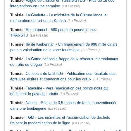
Tunisie:
Vague de chaleur en Tunisie-STEG - Plus de 18 000
interventions en une semaine
(La Presse)
Tunisie:
La Goulette - Le ministère de la Culture lance la
restauration du fort de La Karaka
(La Presse)
Tunisie:
Recrutement - 580 postes à pourvoir chez
TRANSTU
(La Presse)
Tunisie:
Ile de Kerkennah - Un financement de 990 mille dinars
pour la valorisation de la zone touristique
(La Presse)
Tunisie:
La Garde nationale frappe deux réseaux internationaux
de trafic de drogue
(La Presse)
Tunisie:
Concours de la STEG - Publication des résultats des
épreuves écrites et convocations pour les oraux
(La Presse)
Tunisie:
Tataouine - Vers l'éradication des points noirs qui
défigurent le paysage urbain
(La Presse)
Tunisie:
Nabeul - Saisie de 3,5 tonnes de farine subventionnée
dans une boulangerie
(La Presse)
Tunisie:
TGM - Les incivilités et l'accumulation de déchets
freinent la modernisation de la ligne
(La Presse)