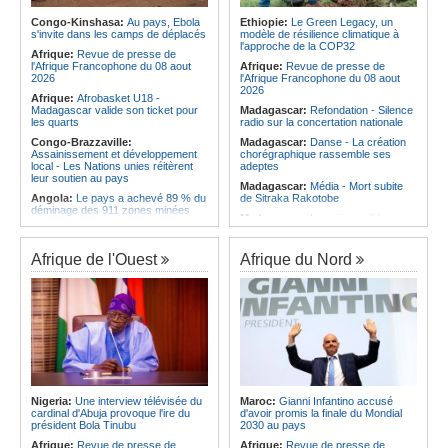
exploits - Les huit quarts de
les services rendus à la Patrie
finalistes de la CAN Féminine
Congo-Kinshasa:
Au pays, Ebola
Ethiopie:
Le Green Legacy, un
Angola:
Le président de
TotalEnergies CAF Maroc 2026 sont
s'invite dans les camps de déplacés
modèle de résilience climatique à
l'Assemblée nationale en mission
connus
l'approche de la COP32
d'évaluation de l'activité
Afrique:
Revue de presse de
Afrique:
CAN Féminine 2026 -
parlementaire de Lunda-Sul
l'Afrique Francophone du 08 aout
Afrique:
Revue de presse de
Priscille Kreto, la sérénité avant le
2026
l'Afrique Francophone du 08 aout
grand rendez-vous face à l'Algérie
2026
Afrique:
Afrobasket U18 -
Madagascar valide son ticket pour
Madagascar:
Refondation - Silence
les quarts
radio sur la concertation nationale
Congo-Brazzaville:
Madagascar:
Danse - La création
Assainissement et développement
chorégraphique rassemble ses
local - Les Nations unies réitèrent
adeptes
leur soutien au pays
Madagascar:
Média - Mort subite
Angola:
Le pays a achevé 89 % du
de Sitraka Rakotobe
déminage des 911 zones minées
Madagascar:
Les reins solides
Angola:
Des élèves angolais
Madagascar:
Vol à la tire - Un
remportent plus de 50 médailles aux
groupe de six femmes se retrouve
Olympiades de mathématiques en
Afrique de l'Ouest
Afrique du Nord
en prison
Angleterre
Madagascar:
Athlétisme - 100
Angola:
Petro qualifié pour les
mètres - Junior Tsiravay et Zo
demi-finales du championnat
Rakotonary co-champions
national féminin
Madagascar:
Hasina
Angola:
Baisse des cas de
Rakotondramiara, Président du
tuberculose au premier semestre
Rouge - « Aucun retour
dans la province de Cunene
d'investissement pour les petits
Angola:
Le pétrole brut Brent
clubs »
s'échange en territoire positif
Madagascar:
Agroalimentaire - Les
Nigeria:
Une interview télévisée du
Maroc:
Gianni Infantino accusé
Angola:
La Centrale thermique de
boissons locales conquièrent le
cardinal d'Abuja provoque l'ire du
d'avoir promis la finale du Mondial
Cabinda renforcée de 30 mégawatts
marché
président Bola Tinubu
2030 au pays
Afrique:
Revue de presse de
Afrique:
Revue de presse de