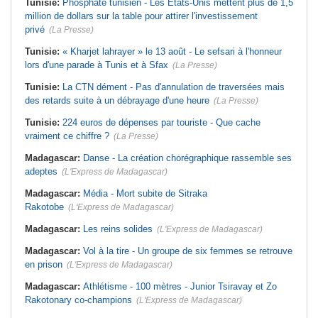
Tunisie:
Phosphate tunisien - Les États-Unis mettent plus de 1,5
million de dollars sur la table pour attirer l'investissement
privé
(La Presse)
Tunisie:
« Kharjet lahrayer » le 13 août - Le sefsari à l'honneur
lors d'une parade à Tunis et à Sfax
(La Presse)
Tunisie:
La CTN dément - Pas d'annulation de traversées mais
des retards suite à un débrayage d'une heure
(La Presse)
Tunisie:
224 euros de dépenses par touriste - Que cache
vraiment ce chiffre ?
(La Presse)
Madagascar:
Danse - La création chorégraphique rassemble ses
adeptes
(L'Express de Madagascar)
Madagascar:
Média - Mort subite de Sitraka
Rakotobe
(L'Express de Madagascar)
Madagascar:
Les reins solides
(L'Express de Madagascar)
Madagascar:
Vol à la tire - Un groupe de six femmes se retrouve
en prison
(L'Express de Madagascar)
Madagascar:
Athlétisme - 100 mètres - Junior Tsiravay et Zo
Rakotonary co-champions
(L'Express de Madagascar)