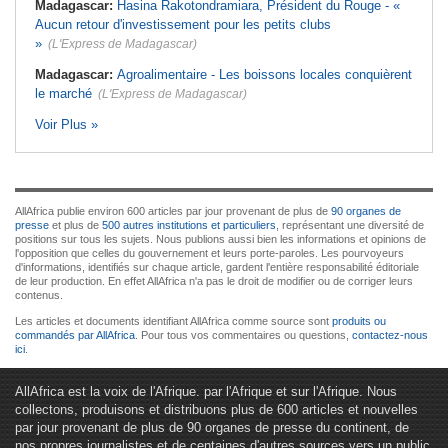
Madagascar:
Hasina Rakotondramiara, Président du Rouge - «
Aucun retour d'investissement pour les petits clubs
»
(L'Express de Madagascar)
Madagascar:
Agroalimentaire - Les boissons locales conquièrent
le marché
(L'Express de Madagascar)
Voir Plus »
AllAfrica publie environ 600 articles par jour provenant de plus de
90 organes de
presse
et plus de
500 autres institutions et particuliers
, représentant une diversité de
positions sur tous les sujets. Nous publions aussi bien les informations et opinions de
l'opposition que celles du gouvernement et leurs porte-paroles. Les pourvoyeurs
d'informations, identifiés sur chaque article, gardent l'entière responsabilité éditoriale
de leur production. En effet AllAfrica n'a pas le droit de modifier ou de corriger leurs
contenus.
Les articles et documents identifiant AllAfrica comme source sont
produits ou
commandés par AllAfrica
. Pour tous vos commentaires ou questions,
contactez-nous
ici
.
AllAfrica est la voix de l'Afrique. par l'Afrique et sur l'Afrique. Nous
collectons, produisons et distribuons plus de 600 articles et nouvelles
par jour provenant de plus de 90 organes de presse du continent, de
nos propres journalistes et de centaines d'autres sources vers un public