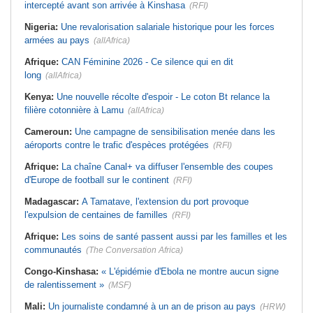
intercepté avant son arrivée à Kinshasa
(RFI)
Nigeria:
Une revalorisation salariale historique pour les forces
armées au pays
(allAfrica)
Afrique:
CAN Féminine 2026 - Ce silence qui en dit
long
(allAfrica)
Kenya:
Une nouvelle récolte d'espoir - Le coton Bt relance la
filière cotonnière à Lamu
(allAfrica)
Cameroun:
Une campagne de sensibilisation menée dans les
aéroports contre le trafic d'espèces protégées
(RFI)
Afrique:
La chaîne Canal+ va diffuser l'ensemble des coupes
d'Europe de football sur le continent
(RFI)
Madagascar:
A Tamatave, l'extension du port provoque
l'expulsion de centaines de familles
(RFI)
Afrique:
Les soins de santé passent aussi par les familles et les
communautés
(The Conversation Africa)
Congo-Kinshasa:
« L'épidémie d'Ebola ne montre aucun signe
de ralentissement »
(MSF)
Mali:
Un journaliste condamné à un an de prison au pays
(HRW)