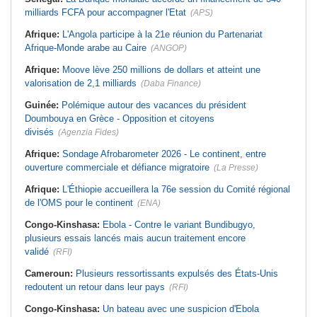
milliards FCFA pour accompagner l'Etat
(APS)
Afrique:
L'Angola participe à la 21e réunion du Partenariat
Afrique-Monde arabe au Caire
(ANGOP)
Afrique:
Moove lève 250 millions de dollars et atteint une
valorisation de 2,1 milliards
(Daba Finance)
Guinée:
Polémique autour des vacances du président
Doumbouya en Grèce - Opposition et citoyens
divisés
(Agenzia Fides)
Afrique:
Sondage Afrobarometer 2026 - Le continent, entre
ouverture commerciale et défiance migratoire
(La Presse)
Afrique:
L'Éthiopie accueillera la 76e session du Comité régional
de l'OMS pour le continent
(ENA)
Congo-Kinshasa:
Ebola - Contre le variant Bundibugyo,
plusieurs essais lancés mais aucun traitement encore
validé
(RFI)
Cameroun:
Plusieurs ressortissants expulsés des États-Unis
redoutent un retour dans leur pays
(RFI)
Congo-Kinshasa:
Un bateau avec une suspicion d'Ebola