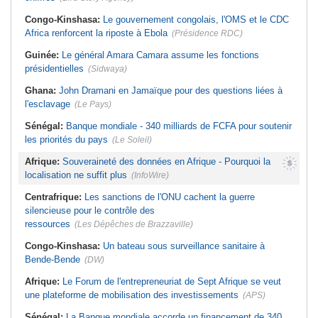
Congo-Kinshasa:
Le gouvernement congolais, l'OMS et le CDC
Africa renforcent la riposte à Ebola
(Présidence RDC)
Guinée:
Le général Amara Camara assume les fonctions
présidentielles
(Sidwaya)
Ghana:
John Dramani en Jamaïque pour des questions liées à
l'esclavage
(Le Pays)
Sénégal:
Banque mondiale - 340 milliards de FCFA pour soutenir
les priorités du pays
(Le Soleil)
Afrique:
Souveraineté des données en Afrique - Pourquoi la
localisation ne suffit plus
(InfoWire)
Centrafrique:
Les sanctions de l'ONU cachent la guerre
silencieuse pour le contrôle des
ressources
(Les Dépêches de Brazzaville)
Congo-Kinshasa:
Un bateau sous surveillance sanitaire à
Bende-Bende
(DW)
Afrique:
Le Forum de l'entrepreneuriat de Sept Afrique se veut
une plateforme de mobilisation des investissements
(APS)
Sénégal:
La Banque mondiale accorde un financement de 340