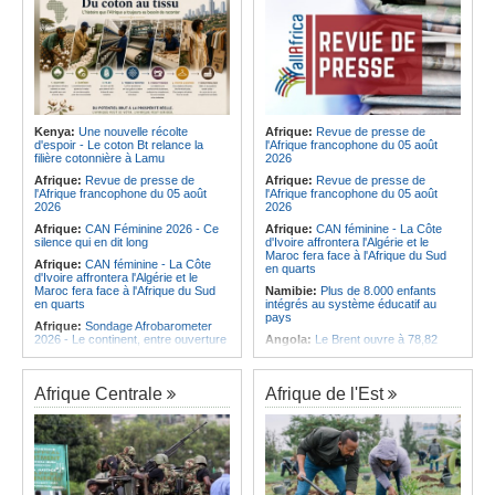
Kenya:
Une nouvelle récolte
Afrique:
Revue de presse de
d'espoir - Le coton Bt relance la
l'Afrique francophone du 05 août
filière cotonnière à Lamu
2026
Afrique:
Revue de presse de
Afrique:
Revue de presse de
l'Afrique francophone du 05 août
l'Afrique francophone du 05 août
2026
2026
Afrique:
CAN Féminine 2026 - Ce
Afrique:
CAN féminine - La Côte
silence qui en dit long
d'Ivoire affrontera l'Algérie et le
Maroc fera face à l'Afrique du Sud
Afrique:
CAN féminine - La Côte
en quarts
d'Ivoire affrontera l'Algérie et le
Maroc fera face à l'Afrique du Sud
Namibie:
Plus de 8.000 enfants
en quarts
intégrés au système éducatif au
pays
Afrique:
Sondage Afrobarometer
2026 - Le continent, entre ouverture
Angola:
Le Brent ouvre à 78,82
commerciale et défiance migratoire
dollars le baril
Afrique:
L'Éthiopie accueillera la
Angola:
Une commission présente
76e session du Comité régional de
son plan d'intervention en cas de
Afrique Centrale
Afrique de l'Est
l'OMS pour le continent
catastrophe à Huambo
Afrique:
La chaîne Canal+ va
Angola:
L'IDF renforce l'application
diffuser l'ensemble des coupes
de la loi pour préserver la faune
d'Europe de football sur le continent
sauvage
Afrique:
Les soins de santé
Angola:
Les chasseurs angolais
passent aussi par les familles et les
préconisent la numérisation du