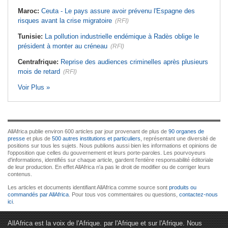
Maroc:
Ceuta - Le pays assure avoir prévenu l'Espagne des
risques avant la crise migratoire
(RFI)
Tunisie:
La pollution industrielle endémique à Radès oblige le
président à monter au créneau
(RFI)
Centrafrique:
Reprise des audiences criminelles après plusieurs
mois de retard
(RFI)
Voir Plus »
AllAfrica publie environ 600 articles par jour provenant de plus de
90 organes de
presse
et plus de
500 autres institutions et particuliers
, représentant une diversité de
positions sur tous les sujets. Nous publions aussi bien les informations et opinions de
l'opposition que celles du gouvernement et leurs porte-paroles. Les pourvoyeurs
d'informations, identifiés sur chaque article, gardent l'entière responsabilité éditoriale
de leur production. En effet AllAfrica n'a pas le droit de modifier ou de corriger leurs
contenus.
Les articles et documents identifiant AllAfrica comme source sont
produits ou
commandés par AllAfrica
. Pour tous vos commentaires ou questions,
contactez-nous
ici
.
AllAfrica est la voix de l'Afrique. par l'Afrique et sur l'Afrique. Nous