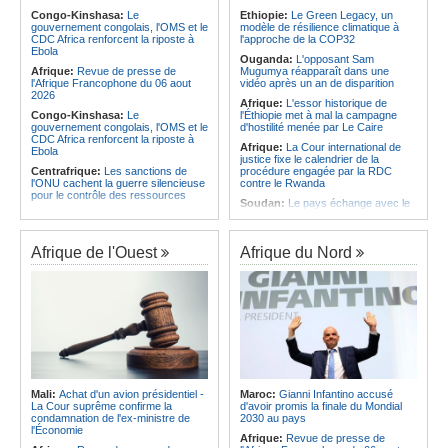
à Yamoussoukro
intégrés au système éducatif au
Congo-Kinshasa:
Le
Ethiopie:
Le Green Legacy, un
pays
gouvernement congolais, l'OMS et le
modèle de résilience climatique à
Afrique:
Le Forum de
CDC Africa renforcent la riposte à
l'approche de la COP32
l'entrepreneuriat de Sept Afrique se
Angola:
Le Brent ouvre à 78,82
Ebola
veut une plateforme de mobilisation
dollars le baril
Ouganda:
L'opposant Sam
des investissements
Afrique:
Revue de presse de
Mugumya réapparaît dans une
l'Afrique Francophone du 06 aout
vidéo après un an de disparition
2026
Afrique:
L'essor historique de
Congo-Kinshasa:
Le
l'Éthiopie met à mal la campagne
gouvernement congolais, l'OMS et le
d'hostilité menée par Le Caire
CDC Africa renforcent la riposte à
Afrique:
La Cour international de
Ebola
justice fixe le calendrier de la
Centrafrique:
Les sanctions de
procédure engagée par la RDC
l'ONU cachent la guerre silencieuse
contre le Rwanda
pour le contrôle des ressources
Soudan:
Le pays échange avec le
Congo-Kinshasa:
Un bateau sous
président de l'UA sur l'évolution de la
surveillance sanitaire à Bende-
situation et la visite du Conseil de
Bende
paix à Khartoum
Afrique de l'Ouest
Afrique du Nord
Afrique:
La Cour international de
Afrique:
L'Éthiopie accueillera la
justice fixe le calendrier de la
76e session du Comité régional de
procédure engagée par la RDC
l'OMS pour le continent
contre le Rwanda
Kenya:
Une nouvelle récolte
Afrique:
Visite du Président de la
d'espoir - Le coton Bt relance la
République et de la Première Dame
filière cotonnière à Lamu
à Yamoussoukro
Ile Maurice:
Alpine Challenge - Une
Afrique:
L'Angola participe à la 21e
claque magistrale aux Racing
réunion du Partenariat Afrique-
Stewards
Monde arabe au Caire
Ile Maurice:
Pas de libération sous
Mali:
Achat d'un avion présidentiel -
Maroc:
Gianni Infantino accusé
Congo-Kinshasa:
Ebola - Contre le
caution pour Seewoo et Deoojee, la
La Cour suprême confirme la
d'avoir promis la finale du Mondial
variant Bundibugyo, plusieurs
FCC craint une interférence avec
condamnation de l'ex-ministre de
2030 au pays
essais lancés mais aucun traitement
les témoins
l'Économie
Afrique:
Revue de presse de
encore validé
Ile Maurice:
Kreol Morisien - Un