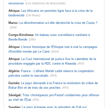
ressources
(Les Dépêches de Brazzaville)
Afrique:
Les Africains en première ligne face à la crise de la
biodiversité
(UN News)
Maroc:
La désinformation a-t-elle déclenché la crise de Ceuta ?
(DW)
Congo-Kinshasa:
Un bateau sous surveillance sanitaire à
Bende-Bende
(DW)
Afrique:
L'essor historique de l'Éthiopie met à mal la campagne
d'hostilité menée par Le Caire
(ENA)
Afrique:
La Cour international de justice fixe le calendrier de la
procédure engagée par la RDC contre le Rwanda
(RFI)
Algérie:
France - L'affaire Mehdi Laribi relance la coopération
policière contre le narcotrafic
(RFI)
Guinée:
Le pays demande à la France la restitution du crâne de
Bokar Biro et de trois de ses proches
(RFI)
Sénégal:
Trois chroniqueurs pro-Pastef condamnés pour offense
au chef de l'État
(RFI)
Soudan:
Le pays échange avec le président de l'UA sur