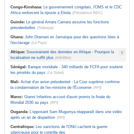
Congo-Kinshasa:
Le gouvernement congolais, l'OMS et le CDC
Africa renforcent la riposte à Ebola
(Présidence RDC)
Guinée:
Le général Amara Camara assume les fonctions
présidentielles
(Sidwaya)
Ghana:
John Dramani en Jamaïque pour des questions liées à
l'esclavage
(Le Pays)
Afrique:
Souveraineté des données en Afrique - Pourquoi la
localisation ne suffit plus
(InfoWire)
Sénégal:
Banque mondiale - 340 milliards de FCFA pour soutenir
les priorités du pays
(Le Soleil)
Mali:
Achat d'un avion présidentiel - La Cour suprême confirme
la condamnation de l'ex-ministre de l'Économie
(RFI)
Maroc:
Gianni Infantino accusé d'avoir promis la finale du
Mondial 2030 au pays
(RFI)
Ouganda:
L'opposant Sam Mugumya réapparaît dans une vidéo
après un an de disparition
(RFI)
Centrafrique:
Les sanctions de l'ONU cachent la guerre
silencieuse pour le contrôle des