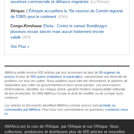
ouverture commerciale et défiance migratoire
(La Presse)
Afrique:
L'Éthiopie accueillera la 76e session du Comité régional
de l'OMS pour le continent
(ENA)
Congo-Kinshasa:
Ebola - Contre le variant Bundibugyo,
plusieurs essais lancés mais aucun traitement encore
validé
(RFI)
Voir Plus »
AllAfrica publie environ 600 articles par jour provenant de plus de
90 organes de
presse
et plus de
500 autres institutions et particuliers
, représentant une diversité de
positions sur tous les sujets. Nous publions aussi bien les informations et opinions de
l'opposition que celles du gouvernement et leurs porte-paroles. Les pourvoyeurs
d'informations, identifiés sur chaque article, gardent l'entière responsabilité éditoriale
de leur production. En effet AllAfrica n'a pas le droit de modifier ou de corriger leurs
contenus.
Les articles et documents identifiant AllAfrica comme source sont
produits ou
commandés par AllAfrica
. Pour tous vos commentaires ou questions,
contactez-nous
ici
.
AllAfrica est la voix de l'Afrique. par l'Afrique et sur l'Afrique. Nous
collectons, produisons et distribuons plus de 600 articles et nouvelles