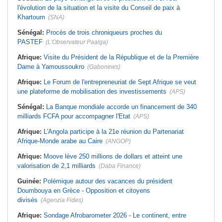
l'évolution de la situation et la visite du Conseil de paix à
Khartoum
(SNA)
Sénégal:
Procès de trois chroniqueurs proches du
PASTEF
(L'Observateur Paalga)
Afrique:
Visite du Président de la République et de la Première
Dame à Yamoussoukro
(Gabonews)
Afrique:
Le Forum de l'entrepreneuriat de Sept Afrique se veut
une plateforme de mobilisation des investissements
(APS)
Sénégal:
La Banque mondiale accorde un financement de 340
milliards FCFA pour accompagner l'Etat
(APS)
Afrique:
L'Angola participe à la 21e réunion du Partenariat
Afrique-Monde arabe au Caire
(ANGOP)
Afrique:
Moove lève 250 millions de dollars et atteint une
valorisation de 2,1 milliards
(Daba Finance)
Guinée:
Polémique autour des vacances du président
Doumbouya en Grèce - Opposition et citoyens
divisés
(Agenzia Fides)
Afrique:
Sondage Afrobarometer 2026 - Le continent, entre