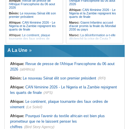
Afrique:
Revue de presse de
l'Afrique Francophone du 06 aout
Cameroun:
Plusieurs
débat sans voix dissidente
l'Afrique Francophone du 06 aout
2026
ressortissants expulsés des États-
2026
Afrique:
CAN féminine 2026 - Le
Unis redoutent un retour dans leur
Bénin:
Le nouveau Sénat élit son
Nigeria et la Zambie rejoignent les
pays
premier président
quarts de finale
Afrique:
CAN féminine 2026 - Le
Maroc:
Gianni Infantino accusé
Nigeria et la Zambie rejoignent les
d'avoir promis la finale du Mondial
quarts de finale
2030 au pays
Afrique:
Le continent, plaque
Maroc:
La désinformation a-t-elle
tournante des faux ordres de
déclenché la crise de Ceuta ?
virement
Afrique:
L'essor historique de
Guinée:
Le général Amara Camara
l'Éthiopie met à mal la campagne
A La Une
assume les fonctions présidentielles
d'hostilité menée par Le Caire
Ghana:
John Dramani en Jamaïque
Algérie:
France - L'affaire Mehdi
pour des questions liées à
Laribi relance la coopération
Afrique:
Revue de presse de l'Afrique Francophone du 06 aout
l'esclavage
policière contre le narcotrafic
2026
(allAfrica)
Sénégal:
Banque mondiale - 340
Afrique:
L'Angola participe à la 21e
milliards de FCFA pour soutenir les
réunion du Partenariat Afrique-
priorités du pays
Monde arabe au Caire
Bénin:
Le nouveau Sénat élit son premier président
(RFI)
Mali:
Achat d'un avion présidentiel -
Afrique:
Sondage Afrobarometer
La Cour suprême confirme la
2026 - Le continent, entre ouverture
Afrique:
CAN féminine 2026 - Le Nigeria et la Zambie rejoignent
condamnation de l'ex-ministre de
commerciale et défiance migratoire
les quarts de finale
(APS)
l'Économie
Afrique:
CAN Féminine 2026 - Ce
Guinée:
Le pays demande à la
silence qui en dit long
Afrique:
Le continent, plaque tournante des faux ordres de
France la restitution du crâne de
Bokar Biro et de trois de ses
virement
(Le Soleil)
proches
Afrique:
Pourquoi l'avenir du textile africain est bien plus
prometteur que ne le laissent penser les
chiffres
(Bird Story Agency)