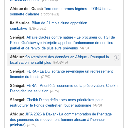
(Le Soleil)
Afrique de l'Ouest:
Terrorisme, armes légères - L'ONU tire la
sonnette d'alarme
(Togonews)
Ile Maurice:
Bilan de 21 mois d'une opposition
combative
(L'Express)
Sénégal:
Affaire d'actes contre nature - Le procureur du TGI de
Pikine-Guédiawaye interjette appel de l'ordonnance de non-lieu
partiel et de renvoi de plusieurs prévenus
(APS)
Afrique:
Souveraineté des données en Afrique - Pourquoi la
localisation ne suffit plus
(InfoWire)
Sénégal:
FERA - La DG sortante revendique un redressement
financier du fonds
(APS)
Sénégal:
FERA - Priorité à l'économie de la préservation, Cheikh
Dieng décline sa vision
(APS)
Sénégal:
Cheikh Dieng définit ses axes prioritaires pour
restructurer le Fonds d'entretien routier autonome
(APS)
Afrique:
JIFA 2026 à Dakar - La commémoration de l'héritage
des pionnières du mouvement féminin africain à l'honneur
(ministre)
(APS)