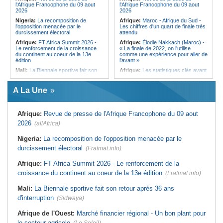
l'Afrique Francophone du 09 aout
l'Afrique Francophone du 09 aout
de Port-Louis
2026
2026
Ile Maurice:
Infections respiratoires
Nigeria:
La recomposition de
Afrique:
Maroc - Afrique du Sud -
- Moins de cas, mais les virus
l'opposition menacée par le
Les chiffres d'un quart de finale très
circulent toujours
durcissement électoral
attendu
Afrique:
FT Africa Summit 2026 -
Afrique:
Élodie Nakkach (Maroc) -
Le renforcement de la croissance
« La finale de 2022, on l'utilise
du continent au coeur de la 13e
comme une expérience pour aller de
édition
l'avant »
Mali:
La Biennale sportive fait son
Afrique:
Les statistiques clés avant
retour après 36 ans d'interruption
le quart de finale entre la Côte
d'Ivoire et l'Algérie
Afrique de l'Ouest:
Marché
A La Une
financier régional - Un bon plant
Afrique:
Le Maroc et l'Afrique du
pour le secteur agricole
Sud se retrouvent quatre ans après
la finale
Afrique de l'Ouest:
Terrorisme,
Afrique:
Revue de presse de l'Afrique Francophone du 09 aout
armes légères - L'ONU tire la
Afrique:
Côte d'Ivoire - Algérie, un
sonnette d'alarme
duel de contrastes
2026
(allAfrica)
Sénégal:
FERA - La DG sortante
Afrique:
AfroBasket U18 - Le
revendique un redressement
Sénégal bat la Tunisie et prend le
Nigeria:
La recomposition de l'opposition menacée par le
financier du fonds
quart
durcissement électoral
(Fratmat.info)
Sénégal:
Affaire d'actes contre
Tunisie:
Enseignement supérieur -
nature - Le procureur du TGI de
Le pays lance son premier master
Afrique:
FT Africa Summit 2026 - Le renforcement de la
Pikine-Guédiawaye interjette appel
interconnecté « One Health »
de l'ordonnance de non-lieu partiel et
croissance du continent au coeur de la 13e édition
(Fratmat.info)
Tunisie:
La CCI de Tunis lance le
de renvoi de plusieurs prévenus
pôle « SPEEDUP » pour propulser
Sénégal:
FERA - Priorité à
les startups à l'international
Mali:
La Biennale sportive fait son retour après 36 ans
l'économie de la préservation,
d'interruption
Cheikh Dieng décline sa vision
(Sidwaya)
Afrique de l'Ouest:
Marché financier régional - Un bon plant pour
le secteur agricole