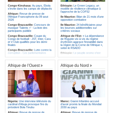
qualifie pour la finale de la Coupe de
d'Ivoire et l'Algérie
l'Amitié
Congo-Kinshasa:
Au pays, Ebola
Ethiopie:
Le Green Legacy, un
Afrique:
Le Maroc et l'Afrique du
s'invite dans les camps de déplacés
modèle de résilience climatique à
Angola:
Le MAT organise la
Sud se retrouvent quatre ans après
l'approche de la COP32
troisième édition de la Semaine du
Afrique:
Revue de presse de
la finale
développement local à Namibe
l'Afrique Francophone du 09 aout
Ile Maurice:
Bilan de 21 mois d'une
Afrique:
Côte d'Ivoire - Algérie, un
2026
opposition combative
duel de contrastes
Congo-Brazzaville:
Concours de
Ile Maurice:
24 bénéficiaires pour
musique 'Talents +' - La liste des
les bourses additionnelles sur
participants publiée
critères sociaux
Congo-Brazzaville:
Coupe du
Afrique de l'Est:
« La dépendance
Congo de football - JST, Inter, Cara
de l'Égypte vis-à-vis du régime
et V Club qualifiés pour les demi-
érythréen aggrave l'instabilité dans
finales
la région de la Corne de l'Afrique »,
selon le RSADO
Congo-Brazzaville:
Lutte contre la
corruption - Les parlementaires
Ethiopie:
Le peuple oromo s'est
sensibilisés
historiquement opposé à des
systèmes administratifs défaillants
Congo-Brazzaville:
Santé publique
- Ollombo réceptionne son hôpital de
Ethiopie:
« Le renforcement des
Afrique de l'Ouest
Afrique du Nord
référence
capacités de l'armée de l'air
éthiopienne consolide la dissuasion
Congo-Brazzaville:
Lutte contre
nationale », déclare le commandant
les épidémies - Les employés de la
en second
maison de retraite Kambissi en
formation
Afrique de l'Est:
« Les dirigeants
érythréens font obstacle à la stabilité
Congo-Brazzaville:
Distinction -
et au développement de la région »,
Darrel Ornelle Elion Assiana promue
selon un professeur de l'université
maître-assistant Cames
d'Uppsala
Afrique:
Naomi Eto (Cameroun) - «
Ile Maurice:
Dharam Gokhool -
Face au Nigeria, nous donnerons
Nigeria:
Une interview télévisée du
Maroc:
Gianni Infantino accusé
«Kan mo vinn prezidan mo pa okip
tout sur le terrain. »
cardinal d'Abuja provoque l'ire du
d'avoir promis la finale du Mondial
mo sekirite»
président Bola Tinubu
2030 au pays
Cameroun:
Ngoh Ngoh, l'homme
Ile Maurice:
Chetan Baboolall - Le
qui signe à la place de Biya
Afrique:
Revue de presse de
Afrique:
Revue de presse de
discret de Bel-Air face au vacarme