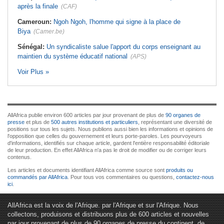
après la finale
(CAF)
Cameroun:
Ngoh Ngoh, l'homme qui signe à la place de
Biya
(Camer.be)
Sénégal:
Un syndicaliste salue l'apport du corps enseignant au
maintien du système éducatif national
(APS)
Voir Plus »
AllAfrica publie environ 600 articles par jour provenant de plus de
90 organes de
presse
et plus de
500 autres institutions et particuliers
, représentant une diversité de
positions sur tous les sujets. Nous publions aussi bien les informations et opinions de
l'opposition que celles du gouvernement et leurs porte-paroles. Les pourvoyeurs
d'informations, identifiés sur chaque article, gardent l'entière responsabilité éditoriale
de leur production. En effet AllAfrica n'a pas le droit de modifier ou de corriger leurs
contenus.
Les articles et documents identifiant AllAfrica comme source sont
produits ou
commandés par AllAfrica
. Pour tous vos commentaires ou questions,
contactez-nous
ici
.
AllAfrica est la voix de l'Afrique. par l'Afrique et sur l'Afrique. Nous
collectons, produisons et distribuons plus de 600 articles et nouvelles
par jour provenant de plus de 90 organes de presse du continent, de