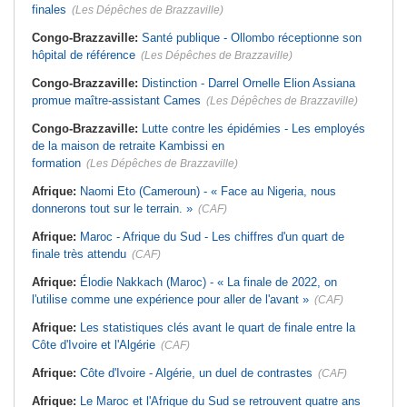
finales
(Les Dépêches de Brazzaville)
Congo-Brazzaville:
Santé publique - Ollombo réceptionne son
hôpital de référence
(Les Dépêches de Brazzaville)
Congo-Brazzaville:
Distinction - Darrel Ornelle Elion Assiana
promue maître-assistant Cames
(Les Dépêches de Brazzaville)
Congo-Brazzaville:
Lutte contre les épidémies - Les employés
de la maison de retraite Kambissi en
formation
(Les Dépêches de Brazzaville)
Afrique:
Naomi Eto (Cameroun) - « Face au Nigeria, nous
donnerons tout sur le terrain. »
(CAF)
Afrique:
Maroc - Afrique du Sud - Les chiffres d'un quart de
finale très attendu
(CAF)
Afrique:
Élodie Nakkach (Maroc) - « La finale de 2022, on
l'utilise comme une expérience pour aller de l'avant »
(CAF)
Afrique:
Les statistiques clés avant le quart de finale entre la
Côte d'Ivoire et l'Algérie
(CAF)
Afrique:
Côte d'Ivoire - Algérie, un duel de contrastes
(CAF)
Afrique:
Le Maroc et l'Afrique du Sud se retrouvent quatre ans