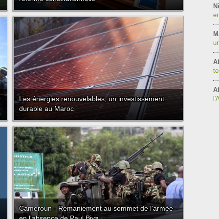
Ni
en
M
un
Af
te
Af
r
Les énergies renouvelables, un investissement
l'
durable au Maroc
Cameroun - Remaniement au sommet de l'armée
en l'absence de Paul Biya