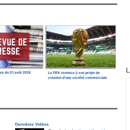
L
se du 03 août 2026
La FIFA renonce à son projet de
création d'une société commerciale
tirés du site
 État
Afrique:
Revue de presse de l'Afrique
1
francophone du 05 août 2026
tion
Afrique:
Visa US à 20 000 $ - 30 pays africains
2
sur la liste
Dernières Vidéos