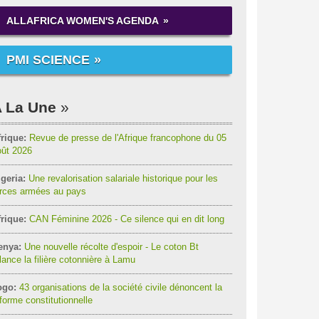
ALLAFRICA WOMEN'S AGENDA
PMI SCIENCE
 La Une
rique:
Revue de presse de l'Afrique francophone du 05
oût 2026
geria:
Une revalorisation salariale historique pour les
orces armées au pays
rique:
CAN Féminine 2026 - Ce silence qui en dit long
enya:
Une nouvelle récolte d'espoir - Le coton Bt
lance la filière cotonnière à Lamu
ogo:
43 organisations de la société civile dénoncent la
forme constitutionnelle