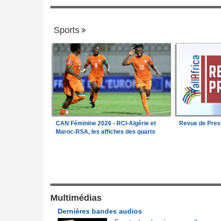
Sports
CAN Féminine 2026 - RCI-Algérie et
Revue de Pres
Maroc-RSA, les affiches des quarts
Justice et Lois
l'armée camerounaise
Nigeria:
Vers une police propre à chaque
1
pour endiguer les enlèvements
pesé sur la position
Cameroun:
Une campagne de sensibilisa
Multimédias
2
ste concernant les
menée dans les aéroports contre le trafic
Dernières bandes audios
ebta
d'espèces protégées