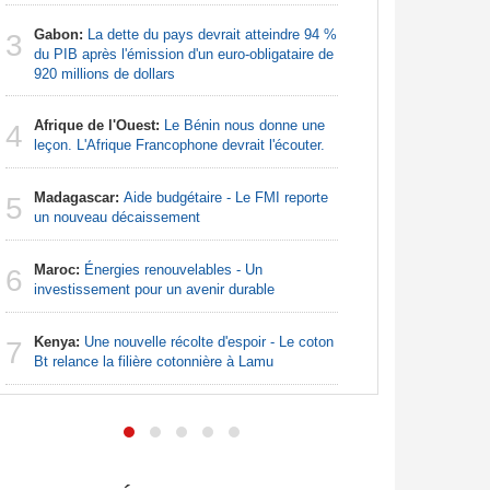
Nigeria:
3
Gabon:
La dette du pays devrait atteindre 94 %
grande in
3
du PIB après l'émission d'un euro-obligataire de
920 millions de dollars
Nigeria:
4
pour les 
Afrique de l'Ouest:
Le Bénin nous donne une
4
leçon. L'Afrique Francophone devrait l'écouter.
Nigeria:
5
de lever 5
Madagascar:
Aide budgétaire - Le FMI reporte
5
introduct
un nouveau décaissement
Nigeria:
6
Maroc:
Énergies renouvelables - Un
- Une lueu
6
investissement pour un avenir durable
communau
Kenya:
Une nouvelle récolte d'espoir - Le coton
Afrique:
7
7
Bt relance la filière cotonnière à Lamu
Francopho