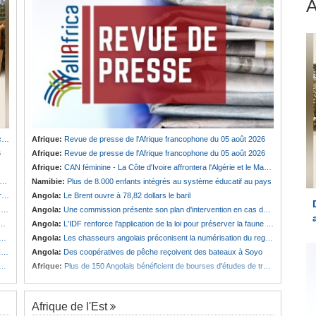
u
Afrique:
Revue de presse de l'Afrique francophone du 05 août 2026
6
Afrique:
Revue de presse de l'Afrique francophone du 05 août 2026
Afrique:
CAN féminine - La Côte d'Ivoire affrontera l'Algérie et le Maroc fera face à l'Afrique du Sud en quarts
Namibie:
Plus de 8.000 enfants intégrés au système éducatif au pays
e
Angola:
Le Brent ouvre à 78,82 dollars le baril
t
Angola:
Une commission présente son plan d'intervention en cas de catastrophe à Huambo
Angola:
L'IDF renforce l'application de la loi pour préserver la faune sauvage
Angola:
Les chasseurs angolais préconisent la numérisation du registre et des licences
s
Angola:
Des coopératives de pêche reçoivent des bateaux à Soyo
Afrique:
Plus de 150 Angolais bénéficient de bourses d'études de troisième cycle au Royaume-Uni
Afrique de l'Est