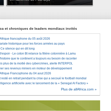
rica et chroniques de leaders mondiaux invités
'Afrique francophone du 05 août 2026
lariale historique pour les forces armées au pays
e silence qui en dit long
'espoir - Le coton Bt relance la filière cotonnière à Lamu
histoire que le continent a toujours eu besoin de raconter
is plus de la moitié des cybercrimes, alerte INTERPOL
rmer ses revenus miniers en moteur de développement
'Afrique Francophone du 04 aout 2026
 resté en retrait pendant la crise qui a secoué le football mondial
elligence artificielle avec le lancement de la « Senegal AI Factory »
Plus de allAfrica.com »