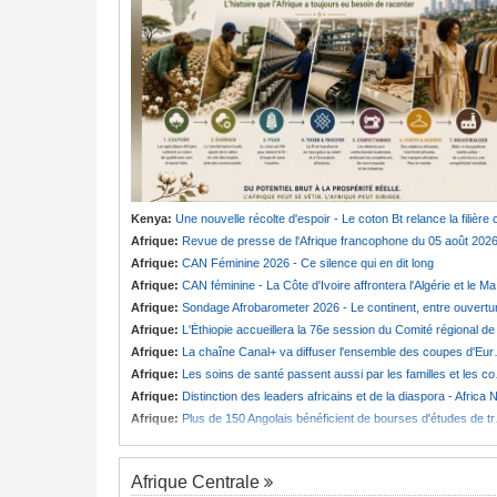
Kenya:
Une nouvelle récolte d'espoir - Le coton Bt relance la filière cotonnière à Lam
Afrique:
Revue de presse de l'Afrique francophone du 05 août 202
Afrique:
CAN Féminine 2026 - Ce silence qui en dit long
Afrique:
CAN féminine - La Côte d'Ivoire affrontera l'Algérie et le Maroc fera face à l'Afrique du Sud en quarts
Afrique:
Sondage Afrobarometer 2026 - Le continent, entre ouverture commerciale et défiance migratoir
Afrique:
L'Éthiopie accueillera la 76e session du Comité régional de l'OMS pour le continen
Afrique:
La chaîne Canal+ va diffuser l'ensemble des coupes d'Europe de football sur le continent
Afrique:
Les soins de santé passent aussi par les familles et les communautés
Afrique:
Distinction des leaders africains et de la diaspora - Africa Next Awards veut célébrer l'excellence africaine à Pari
Afrique:
Plus de 150 Angolais bénéficient de bourses d'études de troisième cycle au Royaume-Uni
Afrique Centrale