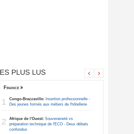
ES PLUS LUS
Finance
Nigeria
Congo-Brazzaville:
Insertion professionnelle -
Afrique:
1
1
Des jeunes formés aux métiers de l'hôtellerie
francopho
Afrique de l'Ouest:
Souveraineté vs
Nigeria:
2
2
préparation technique de l'ECO - Deux débats
pour endi
confondus