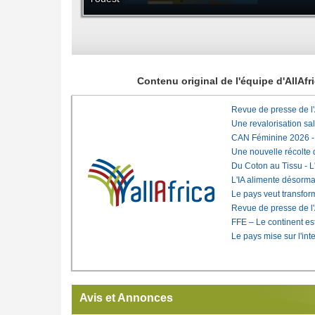
Contenu original de l'équipe d'AllAf
Revue de presse de l
Une revalorisation sa
CAN Féminine 2026 - C
Une nouvelle récolte d
Du Coton au Tissu - L'
L'IA alimente désorma
Le pays veut transfo
Revue de presse de l
FFE – Le continent est
Le pays mise sur l'int
Avis et Annonces