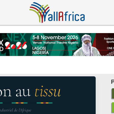
on au
tissu
ndustriel de l'Afrique