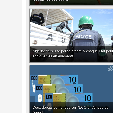
Nigeria: Vers une police propre à chaque État pou
endiguer les enlèvements
Deux débats confondus sur l'ECO en Afrique de
l'ouest