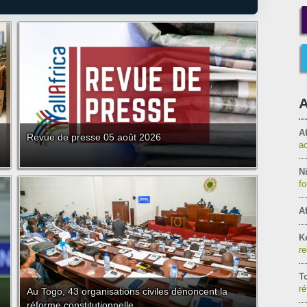
A
Af
Revue de presse 05 août 2026
a
Ni
f
Af
K
re
T
ré
Au Togo, 43 organisations civiles dénoncent la
réforme constitutionnelle