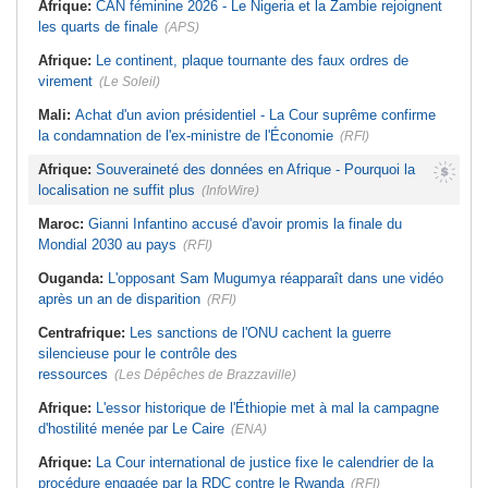
Afrique:
CAN féminine 2026 - Le Nigeria et la Zambie rejoignent
les quarts de finale
(APS)
Afrique:
Le continent, plaque tournante des faux ordres de
virement
(Le Soleil)
Mali:
Achat d'un avion présidentiel - La Cour suprême confirme
la condamnation de l'ex-ministre de l'Économie
(RFI)
Afrique:
Souveraineté des données en Afrique - Pourquoi la
localisation ne suffit plus
(InfoWire)
Maroc:
Gianni Infantino accusé d'avoir promis la finale du
Mondial 2030 au pays
(RFI)
Ouganda:
L'opposant Sam Mugumya réapparaît dans une vidéo
après un an de disparition
(RFI)
Centrafrique:
Les sanctions de l'ONU cachent la guerre
silencieuse pour le contrôle des
ressources
(Les Dépêches de Brazzaville)
Afrique:
L'essor historique de l'Éthiopie met à mal la campagne
d'hostilité menée par Le Caire
(ENA)
Afrique:
La Cour international de justice fixe le calendrier de la
procédure engagée par la RDC contre le Rwanda
(RFI)