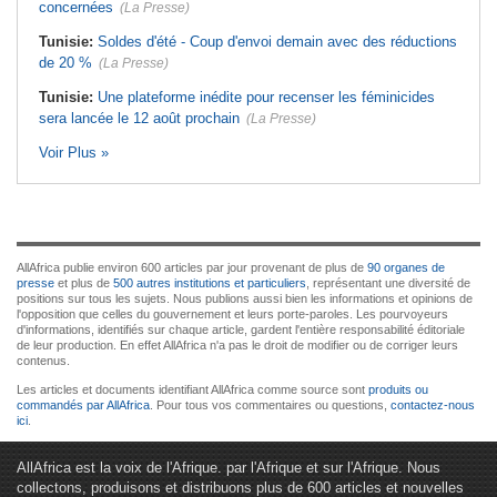
concernées
(La Presse)
Tunisie:
Soldes d'été - Coup d'envoi demain avec des réductions
de 20 %
(La Presse)
Tunisie:
Une plateforme inédite pour recenser les féminicides
sera lancée le 12 août prochain
(La Presse)
Voir Plus »
AllAfrica publie environ 600 articles par jour provenant de plus de
90 organes de
presse
et plus de
500 autres institutions et particuliers
, représentant une diversité de
positions sur tous les sujets. Nous publions aussi bien les informations et opinions de
l'opposition que celles du gouvernement et leurs porte-paroles. Les pourvoyeurs
d'informations, identifiés sur chaque article, gardent l'entière responsabilité éditoriale
de leur production. En effet AllAfrica n'a pas le droit de modifier ou de corriger leurs
contenus.
Les articles et documents identifiant AllAfrica comme source sont
produits ou
commandés par AllAfrica
. Pour tous vos commentaires ou questions,
contactez-nous
ici
.
AllAfrica est la voix de l'Afrique. par l'Afrique et sur l'Afrique. Nous
collectons, produisons et distribuons plus de 600 articles et nouvelles