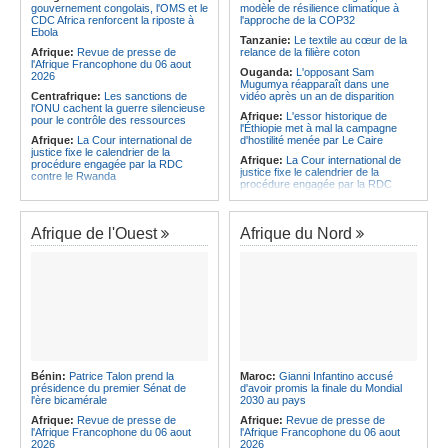
CAF - L'Espérance exemptée au
des services touristiques démarre
gouvernement congolais, l'OMS et le
modèle de résilience climatique à
premier tour, le Club Africain hérite
ce jeudi
CDC Africa renforcent la riposte à
l'approche de la COP32
du Djoliba AC
Ebola
Angola:
Jiu-jitsu - Le pays
Tanzanie:
Le textile au cœur de la
Afrique:
Un consortium européen
décroche une troisième médaille à
Afrique:
Revue de presse de
relance de la filière coton
développe un modèle de production
Abou Dabi
l'Afrique Francophone du 06 aout
Ouganda:
L'opposant Sam
novateur pour les ingrédients
2026
Mugumya réapparaît dans une
pharmaceutiques actifs, une
Centrafrique:
Les sanctions de
vidéo après un an de disparition
opportunité pour le pays
l'ONU cachent la guerre silencieuse
Afrique:
L'essor historique de
pour le contrôle des ressources
l'Éthiopie met à mal la campagne
Afrique:
La Cour international de
d'hostilité menée par Le Caire
justice fixe le calendrier de la
Afrique:
La Cour international de
procédure engagée par la RDC
justice fixe le calendrier de la
contre le Rwanda
procédure engagée par la RDC
Gabon:
Quand une tribune redonne
contre le Rwanda
espoir - Le témoignage bouleversant
Ethiopie:
Addis-Abeba - L'église
du Dr Alphonse Louma Eyougha
d'Afrique lance officiellement son
Afrique de l'Ouest
Afrique du Nord
Congo-Kinshasa:
Plan stratégique
'cheminement' vers la grande
triennal 2026-2028 - L'IGF place la
Assemblée de 2028
digitalisation au coeur des réformes
Afrique de l'Est:
Le pari du régime
!
érythréen - Pousser le Tigray vers
Congo-Kinshasa:
RDC - Félix
une zone tampon dans le cadre
Tshisekedi place le CEFOCK au
d'une nouvelle guerre par
coeur de bataille de l'appropriation
procuration
du Génocost !
Ethiopie:
Le Premier ministre Abiy
Congo-Kinshasa:
Matadi - Le
inaugure le nouveau terminal de
Kongo Central lance la campagne
l'aéroport international de Bahir Dar
Bénin:
Patrice Talon prend la
Maroc:
Gianni Infantino accusé
de sensibilisation au deuxième
Afrique:
La Croix-Rouge
présidence du premier Sénat de
d'avoir promis la finale du Mondial
Recensement général de la
éthiopienne appelle à une
l'ère bicamérale
2030 au pays
population et de l'habitat
mobilisation accrue des ressources
Afrique:
Revue de presse de
Afrique:
Revue de presse de
Congo-Kinshasa:
Le VPM Shabani
locales en Afrique
l'Afrique Francophone du 06 aout
l'Afrique Francophone du 06 aout
remet aux organisations politiques la
Afrique de l'Est:
Le vrai visage de
2026
2026
directive ministérielle de l'année