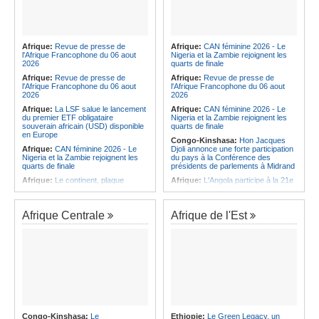
Afrique:
Revue de presse de
Afrique:
CAN féminine 2026 - Le
l'Afrique Francophone du 06 aout
Nigeria et la Zambie rejoignent les
2026
quarts de finale
Afrique:
Revue de presse de
Afrique:
Revue de presse de
l'Afrique Francophone du 06 aout
l'Afrique Francophone du 06 aout
2026
2026
Afrique:
La LSF salue le lancement
Afrique:
CAN féminine 2026 - Le
du premier ETF obligataire
Nigeria et la Zambie rejoignent les
souverain africain (USD) disponible
quarts de finale
en Europe
Congo-Kinshasa:
Hon Jacques
Afrique:
CAN féminine 2026 - Le
Djoli annonce une forte participation
Nigeria et la Zambie rejoignent les
du pays à la Conférence des
quarts de finale
présidents de parlements à Midrand
Afrique:
Le continent, plaque
Afrique:
L'Angola participe à la 21e
tournante des faux ordres de
réunion du Partenariat Afrique-
virement
Monde arabe au Caire
Afrique:
Pourquoi l'avenir du textile
Afrique:
CAN féminine - La Côte
Afrique Centrale
Afrique de l'Est
africain est bien plus prometteur que
d'Ivoire affrontera l'Algérie et le
ne le laissent penser les chiffres
Maroc fera face à l'Afrique du Sud
en quarts
Afrique:
L'essor historique de
l'Éthiopie met à mal la campagne
Afrique:
Revue de presse de
d'hostilité menée par Le Caire
l'Afrique francophone du 05 août
2026
Afrique:
La Cour international de
justice fixe le calendrier de la
Afrique:
L'Angola et l'UA préparent
procédure engagée par la RDC
le sommet sur la prévention et la
contre le Rwanda
résolution des conflits
Afrique:
Ligue des Champions de la
Angola:
Le paiement échelonné
Congo-Kinshasa:
Le
Ethiopie:
Le Green Legacy, un