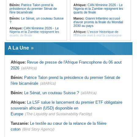
l'Égypte - Exploiter la région par tous
politique 2026
Bénin:
Patrice Talon prend la
Afrique:
CAN féminine 2026 - Le
les moyens, entraver la coopération
présidence du premier Sénat de
Nigeria et la Zambie rejoignent les
Congo-Kinshasa:
Gratien de
équitable par tous les moyens
l'ère bicamérale
quarts de finale
Saint-Nicolas Iracan - « Je ne
soutiendrai jamais un dialogue
Bénin:
Le Sénat, un couteau Suisse
Maroc:
Gianni Infantino accusé
destiné au partage du pouvoir ou à
?
d'avoir promis la finale du Mondial
la légitimation des groupes armés »
2030 au pays
Afrique:
CAN féminine 2026 - Le
Nigeria et la Zambie rejoignent les
Afrique:
L'essor historique de
quarts de finale
l'Éthiopie met à mal la campagne
d'hostilité menée par Le Caire
Afrique:
Le continent, plaque
tournante des faux ordres de
Algérie:
France - L'affaire Mehdi
A La Une
virement
Laribi relance la coopération
policière contre le narcotrafic
Mali:
Achat d'un avion présidentiel -
La Cour suprême confirme la
Tunisie:
Au pays - 6 morts et 18
Afrique:
Revue de presse de l'Afrique Francophone du 06 aout
condamnation de l'ex-ministre de
blessés dans un grave accident de
l'Économie
la route
2026
(allAfrica)
Guinée:
Le pays demande à la
Tunisie:
Une maison entièrement
France la restitution du crâne de
calcinée à Moknine après le
Bénin:
Patrice Talon prend la présidence du premier Sénat de
Bokar Biro et de trois de ses
rétablissement du courant
l'ère bicamérale
proches
(allAfrica)
Afrique:
Ligue des Champions de la
Bénin:
Le nouveau Sénat élit son
CAF - L'Espérance exemptée au
Bénin:
Le Sénat, un couteau Suisse ?
(allAfrica)
premier président
premier tour, le Club Africain hérite
du Djoliba AC
Cote d'Ivoire:
Protection de
Afrique:
La LSF salue le lancement du premier ETF obligataire
l'environnement - La Roots Wild
Tunisie:
Crise sanitaire au pays -
Foundation distinguée au Grand Prix
L'OMS alerte sur une hausse
souverain africain (USD) disponible en
Nelson Mandela
incontrôlable d'Ebola
Europe
(The Liquidity and Sustainability Facility)
Tanzanie:
Le textile au cœur de la relance de la filière
coton
(Bird Story Agency)