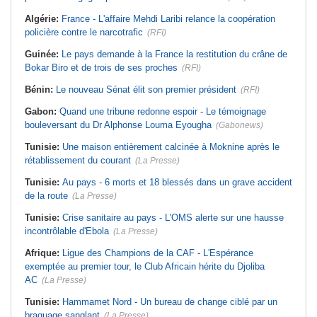
Algérie:
France - L'affaire Mehdi Laribi relance la coopération
policière contre le narcotrafic
(RFI)
Guinée:
Le pays demande à la France la restitution du crâne de
Bokar Biro et de trois de ses proches
(RFI)
Bénin:
Le nouveau Sénat élit son premier président
(RFI)
Gabon:
Quand une tribune redonne espoir - Le témoignage
bouleversant du Dr Alphonse Louma Eyougha
(Gabonews)
Tunisie:
Une maison entièrement calcinée à Moknine après le
rétablissement du courant
(La Presse)
Tunisie:
Au pays - 6 morts et 18 blessés dans un grave accident
de la route
(La Presse)
Tunisie:
Crise sanitaire au pays - L'OMS alerte sur une hausse
incontrôlable d'Ebola
(La Presse)
Afrique:
Ligue des Champions de la CAF - L'Espérance
exemptée au premier tour, le Club Africain hérite du Djoliba
AC
(La Presse)
Tunisie:
Hammamet Nord - Un bureau de change ciblé par un
braquage sanglant
(La Presse)