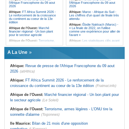
l'Afrique Francophone du 09 aout
l'Afrique Francophone du 09 aout
de Port-Louis
2026
2026
Ile Maurice:
Infections respiratoires
Afrique:
FT Africa Summit 2026 -
Afrique:
Maroc - Afrique du Sud -
- Moins de cas, mais les virus
Le renforcement de la croissance
Les chiffres d'un quart de finale très
circulent toujours
du continent au coeur de la 13e
attendu
édition
Afrique:
Élodie Nakkach (Maroc) -
Afrique de l'Ouest:
Marché
« La finale de 2022, on l'utilise
financier régional - Un bon plant
comme une expérience pour aller de
pour le secteur agricole
l'avant »
Afrique de l'Ouest:
Terrorisme,
Afrique:
Les statistiques clés avant
armes légères - L'ONU tire la
le quart de finale entre la Côte
sonnette d'alarme
d'Ivoire et l'Algérie
A La Une
Sénégal:
FERA - La DG sortante
Afrique:
Le Maroc et l'Afrique du
revendique un redressement
Sud se retrouvent quatre ans après
financier du fonds
la finale
Afrique:
Revue de presse de l'Afrique Francophone du 09 aout
Sénégal:
Affaire d'actes contre
Afrique:
Côte d'Ivoire - Algérie, un
nature - Le procureur du TGI de
duel de contrastes
2026
(allAfrica)
Pikine-Guédiawaye interjette appel
Afrique:
AfroBasket U18 - Le
de l'ordonnance de non-lieu partiel et
Sénégal bat la Tunisie et prend le
de renvoi de plusieurs prévenus
Afrique:
FT Africa Summit 2026 - Le renforcement de la
quart
croissance du continent au coeur de la 13e édition
Sénégal:
FERA - Priorité à
(Fratmat.info)
Tunisie:
Enseignement supérieur -
l'économie de la préservation,
Le pays lance son premier master
Cheikh Dieng décline sa vision
Afrique de l'Ouest:
Marché financier régional - Un bon plant pour
interconnecté « One Health »
Sénégal:
Cheikh Dieng définit ses
le secteur agricole
(Le Soleil)
Tunisie:
La CCI de Tunis lance le
axes prioritaires pour restructurer le
pôle « SPEEDUP » pour propulser
Fonds d'entretien routier autonome
les startups à l'international
Afrique de l'Ouest:
Terrorisme, armes légères - L'ONU tire la
Afrique:
JIFA 2026 à Dakar - La
sonnette d'alarme
commémoration de l'héritage des
(Togonews)
pionnières du mouvement féminin
africain à l'honneur (ministre)
Ile Maurice:
Bilan de 21 mois d'une opposition
combative