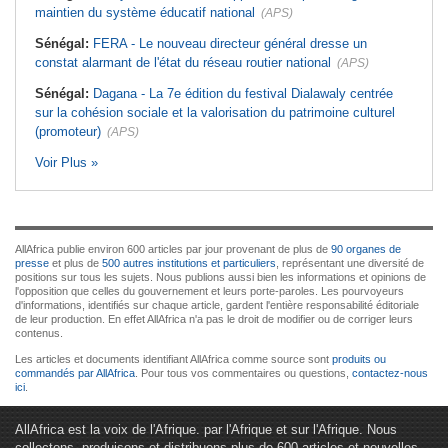
maintien du système éducatif national
(APS)
Sénégal:
FERA - Le nouveau directeur général dresse un
constat alarmant de l'état du réseau routier national
(APS)
Sénégal:
Dagana - La 7e édition du festival Dialawaly centrée
sur la cohésion sociale et la valorisation du patrimoine culturel
(promoteur)
(APS)
Voir Plus »
AllAfrica publie environ 600 articles par jour provenant de plus de
90 organes de
presse
et plus de
500 autres institutions et particuliers
, représentant une diversité de
positions sur tous les sujets. Nous publions aussi bien les informations et opinions de
l'opposition que celles du gouvernement et leurs porte-paroles. Les pourvoyeurs
d'informations, identifiés sur chaque article, gardent l'entière responsabilité éditoriale
de leur production. En effet AllAfrica n'a pas le droit de modifier ou de corriger leurs
contenus.
Les articles et documents identifiant AllAfrica comme source sont
produits ou
commandés par AllAfrica
. Pour tous vos commentaires ou questions,
contactez-nous
ici
.
AllAfrica est la voix de l'Afrique. par l'Afrique et sur l'Afrique. Nous
collectons, produisons et distribuons plus de 600 articles et nouvelles