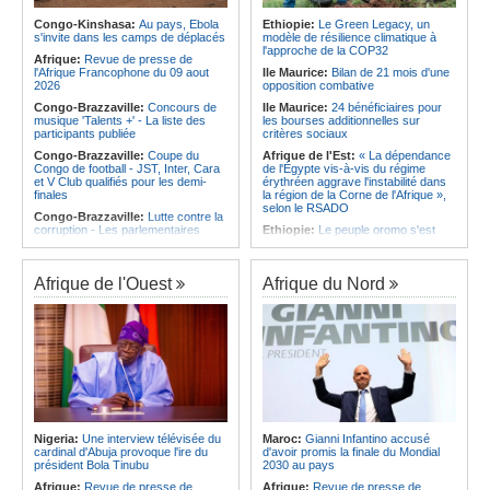
qualifie pour la finale de la Coupe de
d'Ivoire et l'Algérie
l'Amitié
Congo-Kinshasa:
Au pays, Ebola
Ethiopie:
Le Green Legacy, un
Afrique:
Le Maroc et l'Afrique du
s'invite dans les camps de déplacés
modèle de résilience climatique à
Angola:
Le MAT organise la
Sud se retrouvent quatre ans après
l'approche de la COP32
troisième édition de la Semaine du
Afrique:
Revue de presse de
la finale
développement local à Namibe
l'Afrique Francophone du 09 aout
Ile Maurice:
Bilan de 21 mois d'une
Afrique:
Côte d'Ivoire - Algérie, un
2026
opposition combative
duel de contrastes
Congo-Brazzaville:
Concours de
Ile Maurice:
24 bénéficiaires pour
musique 'Talents +' - La liste des
les bourses additionnelles sur
participants publiée
critères sociaux
Congo-Brazzaville:
Coupe du
Afrique de l'Est:
« La dépendance
Congo de football - JST, Inter, Cara
de l'Égypte vis-à-vis du régime
et V Club qualifiés pour les demi-
érythréen aggrave l'instabilité dans
finales
la région de la Corne de l'Afrique »,
selon le RSADO
Congo-Brazzaville:
Lutte contre la
corruption - Les parlementaires
Ethiopie:
Le peuple oromo s'est
sensibilisés
historiquement opposé à des
systèmes administratifs défaillants
Congo-Brazzaville:
Santé publique
- Ollombo réceptionne son hôpital de
Ethiopie:
« Le renforcement des
Afrique de l'Ouest
Afrique du Nord
référence
capacités de l'armée de l'air
éthiopienne consolide la dissuasion
Congo-Brazzaville:
Lutte contre
nationale », déclare le commandant
les épidémies - Les employés de la
en second
maison de retraite Kambissi en
formation
Afrique de l'Est:
« Les dirigeants
érythréens font obstacle à la stabilité
Congo-Brazzaville:
Distinction -
et au développement de la région »,
Darrel Ornelle Elion Assiana promue
selon un professeur de l'université
maître-assistant Cames
d'Uppsala
Afrique:
Naomi Eto (Cameroun) - «
Ile Maurice:
Dharam Gokhool -
Face au Nigeria, nous donnerons
Nigeria:
Une interview télévisée du
Maroc:
Gianni Infantino accusé
«Kan mo vinn prezidan mo pa okip
tout sur le terrain. »
cardinal d'Abuja provoque l'ire du
d'avoir promis la finale du Mondial
mo sekirite»
président Bola Tinubu
2030 au pays
Cameroun:
Ngoh Ngoh, l'homme
Ile Maurice:
Chetan Baboolall - Le
qui signe à la place de Biya
Afrique:
Revue de presse de
Afrique:
Revue de presse de
discret de Bel-Air face au vacarme