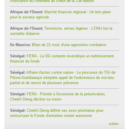
croissance du continent au coeur de la 13e édition
Afrique de l'Ouest:
Marché financier régional - Un bon plant
pour le secteur agricole
Afrique de l'Ouest:
Terrorisme, armes légères - L'ONU tire la
sonnette d'alarme
Ile Maurice:
Bilan de 21 mois d'une opposition combative
Sénégal:
FERA - La DG sortante revendique un redressement
financier du fonds
Sénégal:
Affaire d'actes contre nature - Le procureur du TGI de
Pikine-Guédiawaye interjette appel de l'ordonnance de non-lieu
partiel et de renvoi de plusieurs prévenus
Sénégal:
FERA - Priorité à l'économie de la préservation,
Cheikh Dieng décline sa vision
Sénégal:
Cheikh Dieng définit ses axes prioritaires pour
restructurer le Fonds d'entretien routier autonome
suite
»