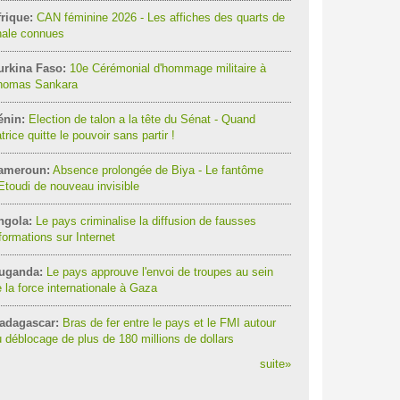
rique:
CAN féminine 2026 - Les affiches des quarts de
nale connues
urkina Faso:
10e Cérémonial d'hommage militaire à
homas Sankara
énin:
Election de talon a la tête du Sénat - Quand
trice quitte le pouvoir sans partir !
ameroun:
Absence prolongée de Biya - Le fantôme
Etoudi de nouveau invisible
ngola:
Le pays criminalise la diffusion de fausses
formations sur Internet
uganda:
Le pays approuve l'envoi de troupes au sein
 la force internationale à Gaza
adagascar:
Bras de fer entre le pays et le FMI autour
 déblocage de plus de 180 millions de dollars
suite
»