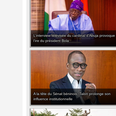
L’interview télévisée du cardinal d'Abuja provoque
l'ire du président Bola
A la tête du Sénat béninois, Talon prolonge son
influence institutionnelle