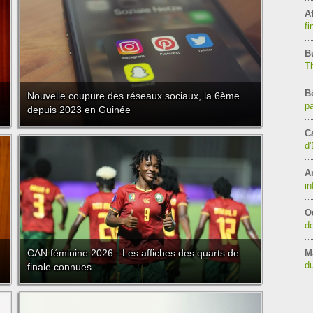
Af
fi
B
T
B
Nouvelle coupure des réseaux sociaux, la 6ème
pa
depuis 2023 en Guinée
C
d'
A
in
O
de
CAN féminine 2026 - Les affiches des quarts de
M
du
finale connues