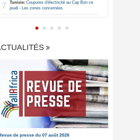
Tunisie:
Coupures d'électricité au Cap Bon ce
7
Afrique:
jeudi - Les zones concernées
7
francopho
ACTUALITÉS
Revue de presse du 07 août 2026