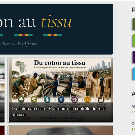
on au
tissu
ndustriel de l'Afrique
A
Af
Du coton au tissu - Reprendre le contrôle du récit
a
africain
G
s