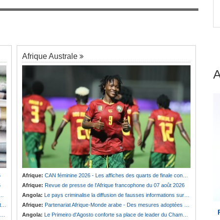
ations
Tunisie:
Mondiaux d'athlétisme U20 - Mohamed
7
Ali El Hamdi décroche sa place en finale du
3000m steeple
Afrique Australe
6
Afrique:
CAN féminine 2026 - Les affiches des quarts de finale connues
6
Afrique:
Revue de presse de l'Afrique francophone du 07 août 2026
Angola:
Le pays criminalise la diffusion de fausses informations sur Internet
e
Afrique:
Partenariat Afrique-Monde arabe - Des mesures adoptées pour relancer la coopération
Angola:
Le Primeiro d'Agosto conforte sa place de leader du Championnat national féminin