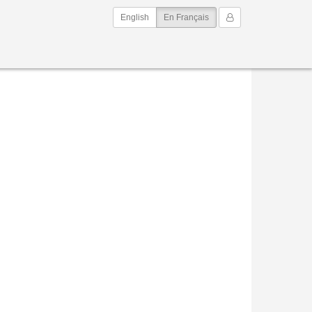
(current)
Mon Compte
English
En Français