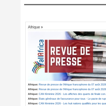
onial d'hommage
Cameroun:
Affaire effoudou - Les accus
7
a
qui ébranlent le cameroun
Afrique
Afrique:
Revue de presse de l'Afrique francophone du 07 août 202
Afrique:
Revue de presse de l'Afrique francophone du 07 août 202
Afrique:
CAN féminine 2026 - Les affiches des quarts de finale connues
Afrique:
Etats généraux de l'assurance pour tous - Le pacte de ruptur
Afrique:
CAN féminine 2026 - Les huit nations qualifiés pour les quarts de finale