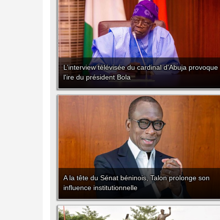
L’interview télévisée du cardinal d'Abuja provoque
l'ire du président Bola
A la tête du Sénat béninois, Talon prolonge son
influence institutionnelle