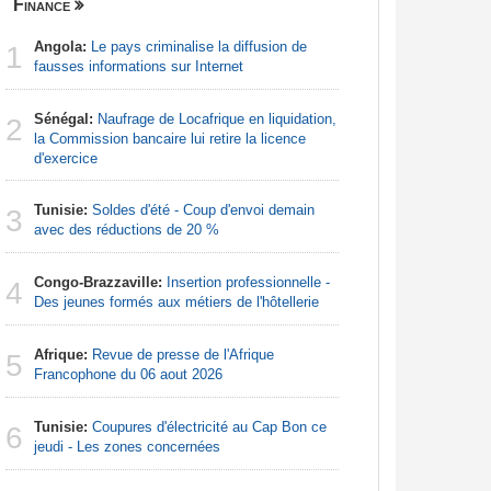
Finance
Centrafri
Angola:
Le pays criminalise la diffusion de
Centrafr
1
1
fausses informations sur Internet
récupèren
Sénégal:
Naufrage de Locafrique en liquidation,
Centrafr
2
2
la Commission bancaire lui retire la licence
professio
d'exercice
téléméde
Tunisie:
Soldes d'été - Coup d'envoi demain
Centrafr
3
3
avec des réductions de 20 %
groupe ar
Congo-Brazzaville:
Insertion professionnelle -
Centrafr
4
4
Des jeunes formés aux métiers de l'hôtellerie
la guerre 
ressourc
Afrique:
Revue de presse de l'Afrique
5
Centrafr
Francophone du 06 aout 2026
5
pour perm
gagner leu
Tunisie:
Coupures d'électricité au Cap Bon ce
6
jeudi - Les zones concernées
Centrafr
6
aux rebell