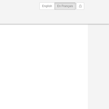
(current)
Mon Compte
English
En Français