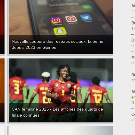
Af
fi
B
T
O
Nouvelle coupure des réseaux sociaux, la 6ème
de
depuis 2023 en Guinée
M
du
Ni
pr
Af
en
l
CAN féminine 2026 - Les affiches des quarts de
C
finale connues
de