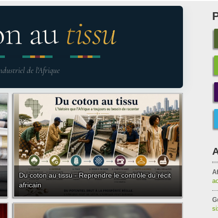
on au
tissu
ndustriel de l'Afrique
A
Af
Du coton au tissu - Reprendre le contrôle du récit
a
africain
G
s