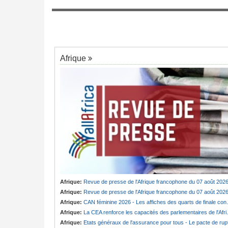
eu
Nigeria:
Une interview télévisée du cardi
7
d'Abuja provoque l'ire du président Bola 
ouf, directrice
 - « Notre rôle
ple intermédiation »
Afrique
Afrique:
Revue de presse de l'Afrique francophone du 07 août 202
Afrique:
Revue de presse de l'Afrique francophone du 07 août 202
Afrique:
CAN féminine 2026 - Les affiches des quarts de finale connues
Afrique:
La CEA renforce les capacités des parlementaires de l'Afrique de l'Est
Afrique:
Etats généraux de l'assurance pour tous - Le pacte de ruptur