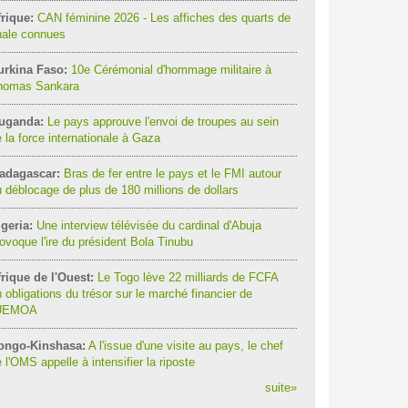
rique:
CAN féminine 2026 - Les affiches des quarts de
nale connues
urkina Faso:
10e Cérémonial d'hommage militaire à
homas Sankara
uganda:
Le pays approuve l'envoi de troupes au sein
 la force internationale à Gaza
adagascar:
Bras de fer entre le pays et le FMI autour
 déblocage de plus de 180 millions de dollars
geria:
Une interview télévisée du cardinal d'Abuja
ovoque l'ire du président Bola Tinubu
rique de l'Ouest:
Le Togo lève 22 milliards de FCFA
 obligations du trésor sur le marché financier de
'UEMOA
ongo-Kinshasa:
A l'issue d'une visite au pays, le chef
 l'OMS appelle à intensifier la riposte
suite
»