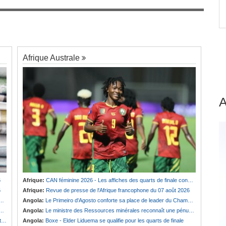
nal
Afrique:
Revue de presse de l'Afrique
7
Tinubu
francophone du 07 août 2026
Afrique Australe
6
Afrique:
CAN féminine 2026 - Les affiches des quarts de finale connues
6
Afrique:
Revue de presse de l'Afrique francophone du 07 août 2026
Angola:
Le Primeiro d'Agosto conforte sa place de leader du Championnat national féminin
Angola:
Le ministre des Ressources minérales reconnaît une pénurie de carburants au pays
e
Angola:
Boxe - Elder Liduema se qualifie pour les quarts de finale