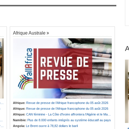
Cameroun:
Biya absent, l'armée camerounaise
7
se tribalise
et
Afrique Australe
u
Afrique:
Revue de presse de l'Afrique francophone du 05 août 2026
6
Afrique:
Revue de presse de l'Afrique francophone du 05 août 2026
Afrique:
CAN féminine - La Côte d'Ivoire affrontera l'Algérie et le Maroc fera face à l'Afrique du Sud en quarts
Namibie:
Plus de 8.000 enfants intégrés au système éducatif au pays
e
Angola:
Le Brent ouvre à 78,82 dollars le baril