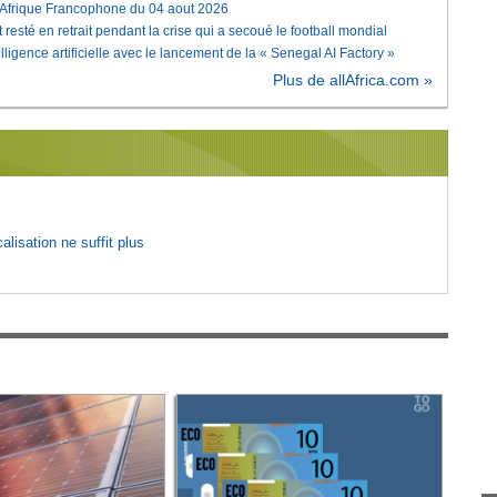
'Afrique Francophone du 04 aout 2026
 resté en retrait pendant la crise qui a secoué le football mondial
elligence artificielle avec le lancement de la « Senegal AI Factory »
Plus de allAfrica.com »
lisation ne suffit plus