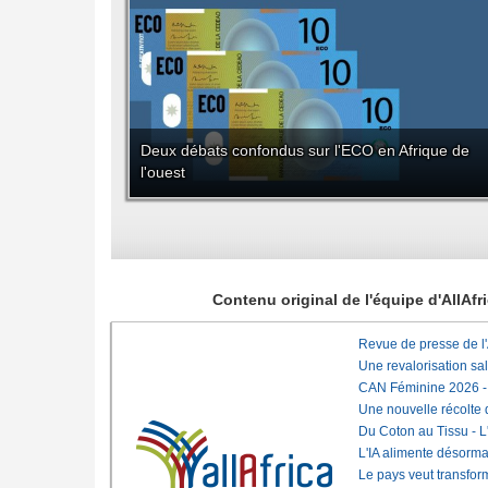
Deux débats confondus sur l'ECO en Afrique de
l'ouest
Contenu original de l'équipe d'AllAf
Revue de presse de l
Une revalorisation sa
CAN Féminine 2026 - C
Une nouvelle récolte d
Du Coton au Tissu - L'
L'IA alimente désorma
Le pays veut transfo