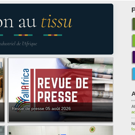
on au
tissu
ndustriel de l'Afrique
A
Af
Revue de presse 05 août 2026
a
Ni
f