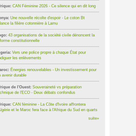
rique:
CAN Féminine 2026 - Ce silence qui en dit long
enya:
Une nouvelle récolte d'espoir - Le coton Bt
lance la filière cotonnière à Lamu
ogo:
43 organisations de la société civile dénoncent la
forme constitutionnelle
geria:
Vers une police propre à chaque État pour
diguer les enlèvements
aroc:
Énergies renouvelables - Un investissement pour
 avenir durable
rique de l'Ouest:
Souveraineté vs préparation
chnique de l'ECO - Deux débats confondus
rique:
CAN féminine - La Côte d'Ivoire affrontera
Algérie et le Maroc fera face à l'Afrique du Sud en quarts
suite
»