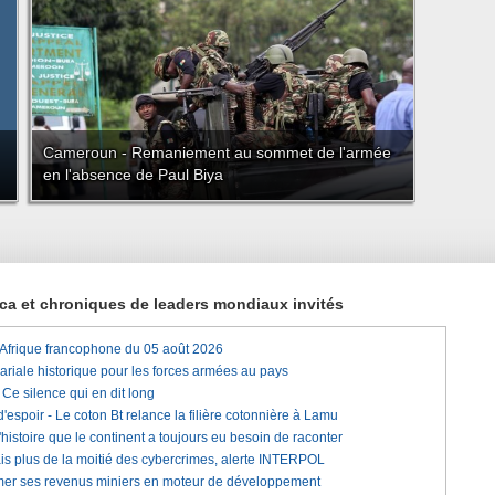
Cameroun - Remaniement au sommet de l'armée
en l'absence de Paul Biya
rica et chroniques de leaders mondiaux invités
'Afrique francophone du 05 août 2026
lariale historique pour les forces armées au pays
e silence qui en dit long
'espoir - Le coton Bt relance la filière cotonnière à Lamu
histoire que le continent a toujours eu besoin de raconter
is plus de la moitié des cybercrimes, alerte INTERPOL
rmer ses revenus miniers en moteur de développement