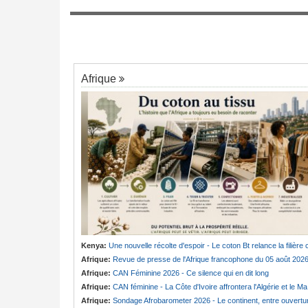
apitaine Effoudou
Congo-Kinshasa:
Où en est le projet
7
de la parole
d'échange de prisonniers entre Kinshasa 
l'AFC/M23?
Afrique
Kenya:
Une nouvelle récolte d'espoir - Le coton Bt relance la filière cotonnière à Lam
Afrique:
Revue de presse de l'Afrique francophone du 05 août 202
Afrique:
CAN Féminine 2026 - Ce silence qui en dit long
Afrique:
CAN féminine - La Côte d'Ivoire affrontera l'Algérie et le Maroc fera face à l'Afrique du Sud en quarts
Afrique:
Sondage Afrobarometer 2026 - Le continent, entre ouverture commerciale et défiance migratoir