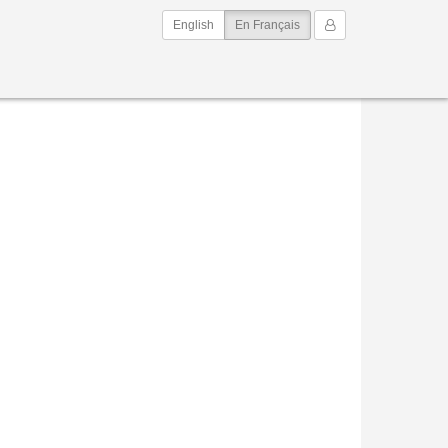
(current)
Mon Compte
English
En Français