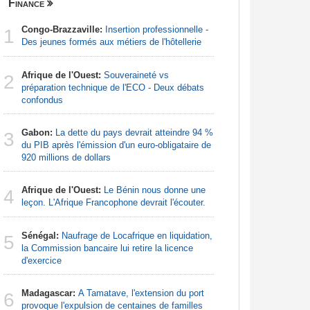
Finance
Nigeria
Congo-Brazzaville:
Insertion professionnelle -
Afrique:
1
1
Des jeunes formés aux métiers de l'hôtellerie
francopho
Afrique de l'Ouest:
Souveraineté vs
Nigeria:
2
2
préparation technique de l'ECO - Deux débats
pour endi
confondus
Nigeria:
3
Gabon:
La dette du pays devrait atteindre 94 %
pour les 
3
du PIB après l'émission d'un euro-obligataire de
920 millions de dollars
Nigeria:
4
de lever 5
Afrique de l'Ouest:
Le Bénin nous donne une
4
introduct
leçon. L'Afrique Francophone devrait l'écouter.
Nigeria:
5
Sénégal:
Naufrage de Locafrique en liquidation,
- Une lueu
5
la Commission bancaire lui retire la licence
communau
d'exercice
Nigeria:
6
Madagascar:
A Tamatave, l'extension du port
grande in
6
provoque l'expulsion de centaines de familles