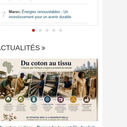
Afrique:
7
Maroc:
Énergies renouvelables - Un
reprend, l
7
investissement pour un avenir durable
les quarts
ACTUALITÉS