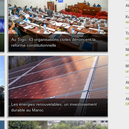
Af
K
re
T
ré
Au Togo, 43 organisations civiles dénoncent la
réforme constitutionnelle
Ni
en
M
un
Af
te
Af
r
Les énergies renouvelables, un investissement
l'
durable au Maroc