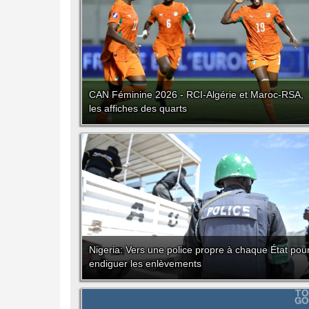
CAN Féminine 2026 - RCI-Algérie et Maroc-RSA,
les affiches des quarts
Nigeria: Vers une police propre à chaque État pou
endiguer les enlèvements