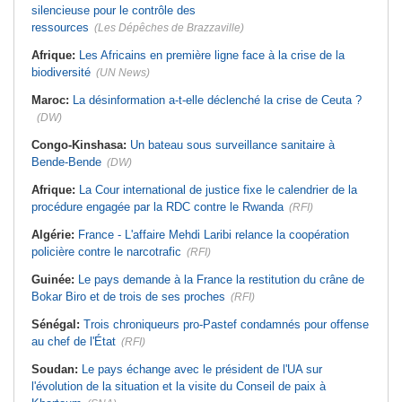
silencieuse pour le contrôle des
ressources
(Les Dépêches de Brazzaville)
Afrique:
Les Africains en première ligne face à la crise de la
biodiversité
(UN News)
Maroc:
La désinformation a-t-elle déclenché la crise de Ceuta ?
(DW)
Congo-Kinshasa:
Un bateau sous surveillance sanitaire à
Bende-Bende
(DW)
Afrique:
La Cour international de justice fixe le calendrier de la
procédure engagée par la RDC contre le Rwanda
(RFI)
Algérie:
France - L'affaire Mehdi Laribi relance la coopération
policière contre le narcotrafic
(RFI)
Guinée:
Le pays demande à la France la restitution du crâne de
Bokar Biro et de trois de ses proches
(RFI)
Sénégal:
Trois chroniqueurs pro-Pastef condamnés pour offense
au chef de l'État
(RFI)
Soudan:
Le pays échange avec le président de l'UA sur
l'évolution de la situation et la visite du Conseil de paix à