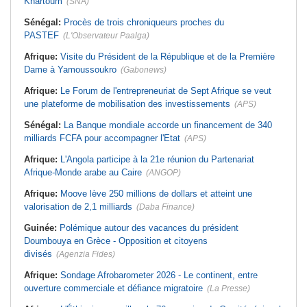
Khartoum
(SNA)
Sénégal:
Procès de trois chroniqueurs proches du
PASTEF
(L'Observateur Paalga)
Afrique:
Visite du Président de la République et de la Première
Dame à Yamoussoukro
(Gabonews)
Afrique:
Le Forum de l'entrepreneuriat de Sept Afrique se veut
une plateforme de mobilisation des investissements
(APS)
Sénégal:
La Banque mondiale accorde un financement de 340
milliards FCFA pour accompagner l'Etat
(APS)
Afrique:
L'Angola participe à la 21e réunion du Partenariat
Afrique-Monde arabe au Caire
(ANGOP)
Afrique:
Moove lève 250 millions de dollars et atteint une
valorisation de 2,1 milliards
(Daba Finance)
Guinée:
Polémique autour des vacances du président
Doumbouya en Grèce - Opposition et citoyens
divisés
(Agenzia Fides)
Afrique:
Sondage Afrobarometer 2026 - Le continent, entre
ouverture commerciale et défiance migratoire
(La Presse)