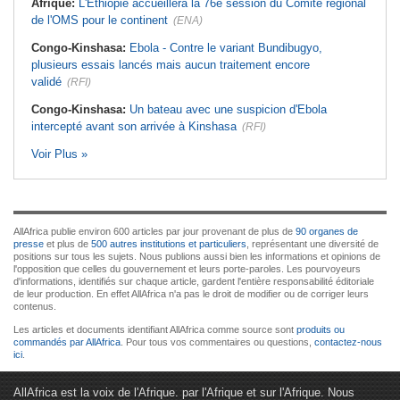
Afrique:
L'Éthiopie accueillera la 76e session du Comité régional
de l'OMS pour le continent
(ENA)
Congo-Kinshasa:
Ebola - Contre le variant Bundibugyo,
plusieurs essais lancés mais aucun traitement encore
validé
(RFI)
Congo-Kinshasa:
Un bateau avec une suspicion d'Ebola
intercepté avant son arrivée à Kinshasa
(RFI)
Voir Plus »
AllAfrica publie environ 600 articles par jour provenant de plus de
90 organes de
presse
et plus de
500 autres institutions et particuliers
, représentant une diversité de
positions sur tous les sujets. Nous publions aussi bien les informations et opinions de
l'opposition que celles du gouvernement et leurs porte-paroles. Les pourvoyeurs
d'informations, identifiés sur chaque article, gardent l'entière responsabilité éditoriale
de leur production. En effet AllAfrica n'a pas le droit de modifier ou de corriger leurs
contenus.
Les articles et documents identifiant AllAfrica comme source sont
produits ou
commandés par AllAfrica
. Pour tous vos commentaires ou questions,
contactez-nous
ici
.
AllAfrica est la voix de l'Afrique. par l'Afrique et sur l'Afrique. Nous