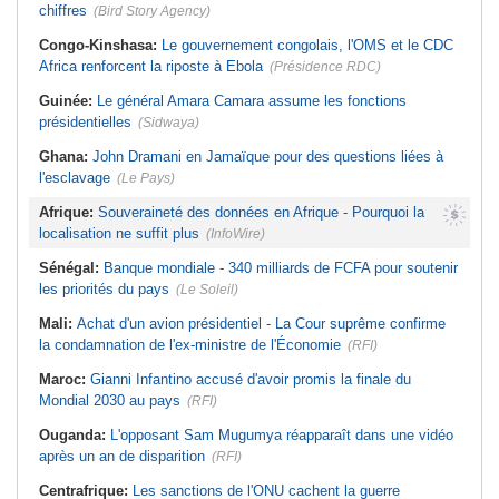
chiffres
(Bird Story Agency)
Congo-Kinshasa:
Le gouvernement congolais, l'OMS et le CDC
Africa renforcent la riposte à Ebola
(Présidence RDC)
Guinée:
Le général Amara Camara assume les fonctions
présidentielles
(Sidwaya)
Ghana:
John Dramani en Jamaïque pour des questions liées à
l'esclavage
(Le Pays)
Afrique:
Souveraineté des données en Afrique - Pourquoi la
localisation ne suffit plus
(InfoWire)
Sénégal:
Banque mondiale - 340 milliards de FCFA pour soutenir
les priorités du pays
(Le Soleil)
Mali:
Achat d'un avion présidentiel - La Cour suprême confirme
la condamnation de l'ex-ministre de l'Économie
(RFI)
Maroc:
Gianni Infantino accusé d'avoir promis la finale du
Mondial 2030 au pays
(RFI)
Ouganda:
L'opposant Sam Mugumya réapparaît dans une vidéo
après un an de disparition
(RFI)
Centrafrique:
Les sanctions de l'ONU cachent la guerre