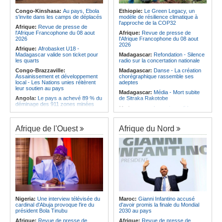
Afrique:
Le roman-photo de la
les services rendus à la Patrie
phase de groupes de la
Congo-Kinshasa:
Au pays, Ebola
Ethiopie:
Le Green Legacy, un
Angola:
Le président de
TotalEnergies CAF Coupe d'Afrique
s'invite dans les camps de déplacés
modèle de résilience climatique à
l'Assemblée nationale en mission
Féminine, Maroc 2026
l'approche de la COP32
d'évaluation de l'activité
Afrique:
Revue de presse de
Afrique:
Présentation du Groupe
parlementaire de Lunda-Sul
l'Afrique Francophone du 08 aout
Afrique:
Revue de presse de
d'Étude Technique (TSG) de la
2026
l'Afrique Francophone du 08 aout
TotalEnergies CAF Coupe d'Afrique
2026
Afrique:
Afrobasket U18 -
des Nations Féminine, Maroc 2026
Madagascar valide son ticket pour
Madagascar:
Refondation - Silence
les quarts
radio sur la concertation nationale
Congo-Brazzaville:
Madagascar:
Danse - La création
Assainissement et développement
chorégraphique rassemble ses
local - Les Nations unies réitèrent
adeptes
leur soutien au pays
Madagascar:
Média - Mort subite
Angola:
Le pays a achevé 89 % du
de Sitraka Rakotobe
déminage des 911 zones minées
Madagascar:
Les reins solides
Angola:
Des élèves angolais
Madagascar:
Vol à la tire - Un
remportent plus de 50 médailles aux
groupe de six femmes se retrouve
Olympiades de mathématiques en
Afrique de l'Ouest
Afrique du Nord
en prison
Angleterre
Madagascar:
Athlétisme - 100
Angola:
Petro qualifié pour les
mètres - Junior Tsiravay et Zo
demi-finales du championnat
Rakotonary co-champions
national féminin
Madagascar:
Hasina
Angola:
Baisse des cas de
Rakotondramiara, Président du
tuberculose au premier semestre
Rouge - « Aucun retour
dans la province de Cunene
d'investissement pour les petits
Angola:
Le pétrole brut Brent
clubs »
s'échange en territoire positif
Madagascar:
Agroalimentaire - Les
Nigeria:
Une interview télévisée du
Maroc:
Gianni Infantino accusé
Angola:
La Centrale thermique de
boissons locales conquièrent le
cardinal d'Abuja provoque l'ire du
d'avoir promis la finale du Mondial
Cabinda renforcée de 30 mégawatts
marché
président Bola Tinubu
2030 au pays
Afrique:
Revue de presse de
Afrique:
Revue de presse de