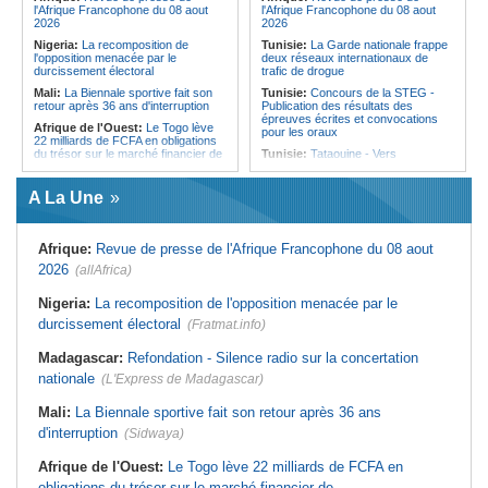
l'Afrique Francophone du 08 aout
l'Afrique Francophone du 08 aout
2026
2026
Nigeria:
La recomposition de
Tunisie:
La Garde nationale frappe
l'opposition menacée par le
deux réseaux internationaux de
durcissement électoral
trafic de drogue
Mali:
La Biennale sportive fait son
Tunisie:
Concours de la STEG -
retour après 36 ans d'interruption
Publication des résultats des
épreuves écrites et convocations
Afrique de l'Ouest:
Le Togo lève
pour les oraux
22 milliards de FCFA en obligations
du trésor sur le marché financier de
Tunisie:
Tataouine - Vers
l'UEMOA
l'éradication des points noirs qui
défigurent le paysage urbain
Sénégal:
Des artistes outillés à
A La Une
l'élaboration des projets culturels
Tunisie:
Nabeul - Saisie de 3,5
bancables
tonnes de farine subventionnée
dans une boulangerie
Sénégal:
La 2e édition de la 'Soirée
Afrique:
Revue de presse de l'Afrique Francophone du 08 aout
du football au Sénégal' prévue mardi
Tunisie:
TGM - Les incivilités et
à Dakar
l'accumulation de déchets freinent la
2026
(allAfrica)
modernisation de la ligne
Sénégal:
JOJ Dakar 2026 - La
Banque mondiale salue les
Tunisie:
Phosphate tunisien - Les
Nigeria:
La recomposition de l'opposition menacée par le
préparatifs et l'expertise du Comité
États-Unis mettent plus de 1,5
durcissement électoral
d'organisation
(Fratmat.info)
million de dollars sur la table pour
attirer l'investissement privé
Sénégal:
Soins prénataux
Madagascar:
Refondation - Silence radio sur la concertation
d'urgence - L'Etat vise à rendre
Tunisie:
« Kharjet lahrayer » le 13
opérationnels 32 blocs opératoires
août - Le sefsari à l'honneur lors
nationale
(L'Express de Madagascar)
d'ici à 2027
d'une parade à Tunis et à Sfax
Sénégal:
Assurance islamique - Le
Tunisie:
La CTN dément - Pas
Mali:
La Biennale sportive fait son retour après 36 ans
FDMI signe une convention de
d'annulation de traversées mais des
d'interruption
financement avec SEN Assurance
(Sidwaya)
retards suite à un débrayage d'une
Vie
heure
Afrique de l'Ouest:
Le Togo lève 22 milliards de FCFA en
obligations du trésor sur le marché financier de