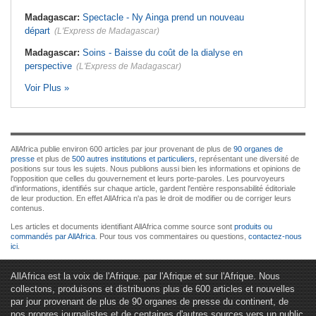
Madagascar:
Spectacle - Ny Ainga prend un nouveau
départ
(L'Express de Madagascar)
Madagascar:
Soins - Baisse du coût de la dialyse en
perspective
(L'Express de Madagascar)
Voir Plus »
AllAfrica publie environ 600 articles par jour provenant de plus de
90 organes de
presse
et plus de
500 autres institutions et particuliers
, représentant une diversité de
positions sur tous les sujets. Nous publions aussi bien les informations et opinions de
l'opposition que celles du gouvernement et leurs porte-paroles. Les pourvoyeurs
d'informations, identifiés sur chaque article, gardent l'entière responsabilité éditoriale
de leur production. En effet AllAfrica n'a pas le droit de modifier ou de corriger leurs
contenus.
Les articles et documents identifiant AllAfrica comme source sont
produits ou
commandés par AllAfrica
. Pour tous vos commentaires ou questions,
contactez-nous
ici
.
AllAfrica est la voix de l'Afrique. par l'Afrique et sur l'Afrique. Nous
collectons, produisons et distribuons plus de 600 articles et nouvelles
par jour provenant de plus de 90 organes de presse du continent, de
nos propres journalistes et de centaines d'autres sources vers un public