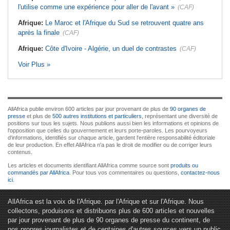
l'utilise comme une expérience pour aller de l'avant »
(CAF)
Afrique:
Le Maroc et l'Afrique du Sud se retrouvent quatre ans
après la finale
(CAF)
Afrique:
Côte d'Ivoire - Algérie, un duel de contrastes
(CAF)
Voir Plus »
AllAfrica publie environ 600 articles par jour provenant de plus de
90 organes de
presse
et plus de
500 autres institutions et particuliers
, représentant une diversité de
positions sur tous les sujets. Nous publions aussi bien les informations et opinions de
l'opposition que celles du gouvernement et leurs porte-paroles. Les pourvoyeurs
d'informations, identifiés sur chaque article, gardent l'entière responsabilité éditoriale
de leur production. En effet AllAfrica n'a pas le droit de modifier ou de corriger leurs
contenus.
Les articles et documents identifiant AllAfrica comme source sont
produits ou
commandés par AllAfrica
. Pour tous vos commentaires ou questions,
contactez-nous
ici
.
AllAfrica est la voix de l'Afrique. par l'Afrique et sur l'Afrique. Nous
collectons, produisons et distribuons plus de 600 articles et nouvelles
par jour provenant de plus de 90 organes de presse du continent, de
nos propres journalistes et de centaines d'autres sources vers un public