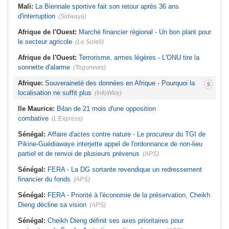
Mali:
La Biennale sportive fait son retour après 36 ans
d'interruption
(Sidwaya)
Afrique de l'Ouest:
Marché financier régional - Un bon plant pour
le secteur agricole
(Le Soleil)
Afrique de l'Ouest:
Terrorisme, armes légères - L'ONU tire la
sonnette d'alarme
(Togonews)
Afrique:
Souveraineté des données en Afrique - Pourquoi la
localisation ne suffit plus
(InfoWire)
Ile Maurice:
Bilan de 21 mois d'une opposition
combative
(L'Express)
Sénégal:
Affaire d'actes contre nature - Le procureur du TGI de
Pikine-Guédiawaye interjette appel de l'ordonnance de non-lieu
partiel et de renvoi de plusieurs prévenus
(APS)
Sénégal:
FERA - La DG sortante revendique un redressement
financier du fonds
(APS)
Sénégal:
FERA - Priorité à l'économie de la préservation, Cheikh
Dieng décline sa vision
(APS)
Sénégal:
Cheikh Dieng définit ses axes prioritaires pour