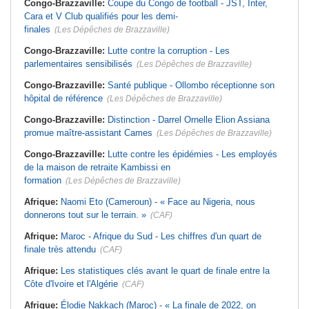
Congo-Brazzaville:
Coupe du Congo de football - JST, Inter,
Cara et V Club qualifiés pour les demi-
finales
(Les Dépêches de Brazzaville)
Congo-Brazzaville:
Lutte contre la corruption - Les
parlementaires sensibilisés
(Les Dépêches de Brazzaville)
Congo-Brazzaville:
Santé publique - Ollombo réceptionne son
hôpital de référence
(Les Dépêches de Brazzaville)
Congo-Brazzaville:
Distinction - Darrel Ornelle Elion Assiana
promue maître-assistant Cames
(Les Dépêches de Brazzaville)
Congo-Brazzaville:
Lutte contre les épidémies - Les employés
de la maison de retraite Kambissi en
formation
(Les Dépêches de Brazzaville)
Afrique:
Naomi Eto (Cameroun) - « Face au Nigeria, nous
donnerons tout sur le terrain. »
(CAF)
Afrique:
Maroc - Afrique du Sud - Les chiffres d'un quart de
finale très attendu
(CAF)
Afrique:
Les statistiques clés avant le quart de finale entre la
Côte d'Ivoire et l'Algérie
(CAF)
Afrique:
Élodie Nakkach (Maroc) - « La finale de 2022, on