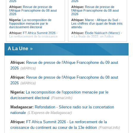
2026
2026
«Kan mo vinn prezidan mo pa okip
Afrique:
Revue de presse de
Afrique:
Revue de presse de
mo sekirite»
l'Afrique Francophone du 08 aout
l'Afrique Francophone du 08 aout
2026
2026
Nigeria:
La recomposition de
Afrique:
Maroc - Afrique du Sud -
l'opposition menacée par le
Les chiffres d'un quart de finale très
durcissement électoral
attendu
Afrique:
FT Africa Summit 2026 -
Afrique:
Élodie Nakkach (Maroc) -
Le renforcement de la croissance
« La finale de 2022, on l'utilise
du continent au coeur de la 13e
comme une expérience pour aller de
édition
l'avant »
A La Une
Mali:
La Biennale sportive fait son
Afrique:
Les statistiques clés avant
retour après 36 ans d'interruption
le quart de finale entre la Côte
d'Ivoire et l'Algérie
Afrique de l'Ouest:
Marché
Afrique:
Revue de presse de l'Afrique Francophone du 09 aout
financier régional - Un bon plant
Afrique:
Le Maroc et l'Afrique du
pour le secteur agricole
Sud se retrouvent quatre ans après
2026
(allAfrica)
la finale
Afrique de l'Ouest:
Terrorisme,
armes légères - L'ONU tire la
Afrique:
Côte d'Ivoire - Algérie, un
Afrique:
Revue de presse de l'Afrique Francophone du 08 aout
sonnette d'alarme
duel de contrastes
2026
(allAfrica)
Sénégal:
FERA - La DG sortante
Afrique:
AfroBasket U18 - Le
revendique un redressement
Sénégal bat la Tunisie et prend le
Nigeria:
La recomposition de l'opposition menacée par le
financier du fonds
quart
durcissement électoral
(Fratmat.info)
Sénégal:
Affaire d'actes contre
Tunisie:
Enseignement supérieur -
nature - Le procureur du TGI de
Le pays lance son premier master
Pikine-Guédiawaye interjette appel
interconnecté « One Health »
Madagascar:
Refondation - Silence radio sur la concertation
de l'ordonnance de non-lieu partiel et
nationale
de renvoi de plusieurs prévenus
(L'Express de Madagascar)
Afrique:
FT Africa Summit 2026 - Le renforcement de la
croissance du continent au coeur de la 13e édition
(Fratmat.info)