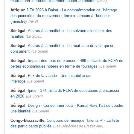
restructurer le Fonds d'entretien routier autonome
(APS)
Afrique:
JIFA 2026 à Dakar - La commémoration de l'héritage
des pionnières du mouvement féminin africain à l'honneur
(ministre)
(APS)
Sénégal:
Accros à la reniflette - Le calvaire silencieux des
familles
(Le Soleil)
Sénégal:
Accros à la reniflette - Le récit acre de vies qui se
consument
(Le Soleil)
Sénégal:
Impact des feux de brousse - 499 milliards de FCFA de
pertes économiques notées en terme de fourrages
(Le Soleil)
Sénégal:
Prix de la viande - Une instabilité qui
interroge
(Le Soleil)
Sénégal:
Ipres - 174 milliards FCFA de cotisations à encaisser
en 2026
(Le Soleil)
Sénégal:
Design - Consommer local - Kamal Raw, l'art de coudre
une identité
(Le Soleil)
Congo-Brazzaville:
Concours de musique 'Talents +' - La liste
des participants publiée
(Les Dépêches de Brazzaville)