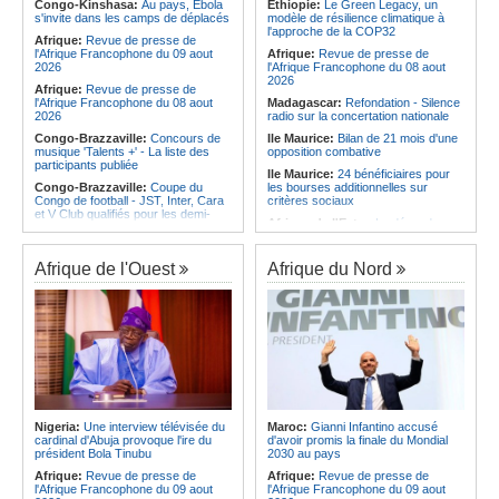
l'Amitié
Congo-Kinshasa:
Au pays, Ebola
Ethiopie:
Le Green Legacy, un
Afrique:
Les statistiques clés avant
s'invite dans les camps de déplacés
modèle de résilience climatique à
Angola:
Le MAT organise la
le quart de finale entre la Côte
l'approche de la COP32
troisième édition de la Semaine du
Afrique:
Revue de presse de
d'Ivoire et l'Algérie
développement local à Namibe
l'Afrique Francophone du 09 aout
Afrique:
Revue de presse de
Afrique:
Le Maroc et l'Afrique du
2026
l'Afrique Francophone du 08 aout
Sud se retrouvent quatre ans après
2026
Afrique:
Revue de presse de
la finale
l'Afrique Francophone du 08 aout
Madagascar:
Refondation - Silence
2026
radio sur la concertation nationale
Congo-Brazzaville:
Concours de
Ile Maurice:
Bilan de 21 mois d'une
musique 'Talents +' - La liste des
opposition combative
participants publiée
Ile Maurice:
24 bénéficiaires pour
Congo-Brazzaville:
Coupe du
les bourses additionnelles sur
Congo de football - JST, Inter, Cara
critères sociaux
et V Club qualifiés pour les demi-
Afrique de l'Est:
« La dépendance
finales
de l'Égypte vis-à-vis du régime
Congo-Brazzaville:
Lutte contre la
érythréen aggrave l'instabilité dans
corruption - Les parlementaires
la région de la Corne de l'Afrique »,
Afrique de l'Ouest
Afrique du Nord
sensibilisés
selon le RSADO
Congo-Brazzaville:
Santé publique
Ethiopie:
Le peuple oromo s'est
- Ollombo réceptionne son hôpital de
historiquement opposé à des
référence
systèmes administratifs défaillants
Congo-Brazzaville:
Lutte contre
Ethiopie:
« Le renforcement des
les épidémies - Les employés de la
capacités de l'armée de l'air
maison de retraite Kambissi en
éthiopienne consolide la dissuasion
formation
nationale », déclare le commandant
en second
Congo-Brazzaville:
Distinction -
Darrel Ornelle Elion Assiana promue
Afrique de l'Est:
« Les dirigeants
Nigeria:
Une interview télévisée du
Maroc:
Gianni Infantino accusé
maître-assistant Cames
érythréens font obstacle à la stabilité
cardinal d'Abuja provoque l'ire du
d'avoir promis la finale du Mondial
et au développement de la région »,
président Bola Tinubu
2030 au pays
Afrique:
Naomi Eto (Cameroun) - «
selon un professeur de l'université
Face au Nigeria, nous donnerons
Afrique:
Revue de presse de
Afrique:
Revue de presse de
d'Uppsala
tout sur le terrain. »
l'Afrique Francophone du 09 aout
l'Afrique Francophone du 09 aout
Ile Maurice:
Dharam Gokhool -