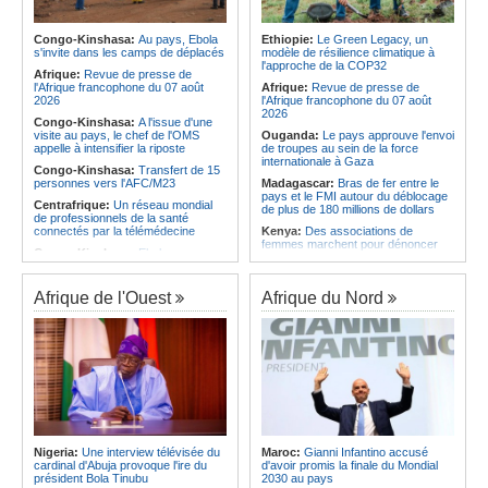
l'économie
Afrique:
L'Angola possède l'un des
régimes juridiques les plus complets
Angola:
La nouvelle loi renforce la
du continent
protection des institutions contre les
Congo-Kinshasa:
Au pays, Ebola
Ethiopie:
Le Green Legacy, un
cyberattaques, selon Mário Oliveira
s'invite dans les camps de déplacés
modèle de résilience climatique à
Afrique:
AfroBasket U18 (F) - Le
l'approche de la COP32
Sénégal craque au 3e quart-temps
Angola:
Le pays criminalise la
Afrique:
Revue de presse de
et s'incline face à la Tunisie (44-43)
diffusion de fausses informations
l'Afrique francophone du 07 août
Afrique:
Revue de presse de
sur Internet
2026
l'Afrique francophone du 07 août
2026
Congo-Kinshasa:
A l'issue d'une
visite au pays, le chef de l'OMS
Ouganda:
Le pays approuve l'envoi
appelle à intensifier la riposte
de troupes au sein de la force
internationale à Gaza
Congo-Kinshasa:
Transfert de 15
personnes vers l'AFC/M23
Madagascar:
Bras de fer entre le
pays et le FMI autour du déblocage
Centrafrique:
Un réseau mondial
de plus de 180 millions de dollars
de professionnels de la santé
connectés par la télémédecine
Kenya:
Des associations de
femmes marchent pour dénoncer
Congo-Kinshasa:
Ebola au pays -
les disparitions forcées
Africa CDC mise sur les
communautés
Afrique:
La CEA renforce les
capacités des parlementaires de
Afrique de l'Ouest
Afrique du Nord
Afrique Centrale:
L'explosion de la
l'Afrique de l'Est
demande de viande de brousse
extermine la faune sauvage
Congo-Kinshasa:
Après l'accord
avec une branche des FDLR, les
Congo-Kinshasa:
Après l'accord
zones d'ombre persistent
avec une branche des FDLR, les
zones d'ombre persistent
Sud-Soudan:
Le pays à la croisée
des chemins, alerte l'ONU
Centrafrique:
Un gendarme détenu
par le groupe armé AAKG retrouve
Rwanda:
Rome et Kigali discutent
la liberté
d'une possible externalisation au
pays des procédures d'asile à
Rwanda:
Rome et Kigali discutent
destination de l'Italie
Nigeria:
Une interview télévisée du
Maroc:
Gianni Infantino accusé
d'une possible externalisation au
cardinal d'Abuja provoque l'ire du
d'avoir promis la finale du Mondial
pays des procédures d'asile à
Somalie:
Le camp de Galkayo
président Bola Tinubu
2030 au pays
destination de l'Italie
frappé par une violente attaque des