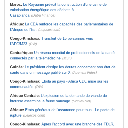
Maroc:
Le Royaume prévoit la construction d'une usine de
valorisation énergétique des déchets à
Casablanca
(Daba Finance)
Afrique:
La CEA renforce les capacités des parlementaires de
l'Afrique de l'Est
(Lejecos.com)
Congo-Kinshasa:
Transfert de 15 personnes vers
l'AFC/M23
(DW)
Centrafrique:
Un réseau mondial de professionnels de la santé
connectés par la télémédecine
(MSF)
Guinée:
Le président dissipe les doutes concernant son état de
santé dans un message publié sur X
(Agenzia Fides)
Congo-Kinshasa:
Ebola au pays - Africa CDC mise sur les
communautés
(DW)
Afrique Centrale:
L'explosion de la demande de viande de
brousse extermine la faune sauvage
(SciDev.Net)
Afrique:
Etats généraux de l'assurance pour tous - Le pacte de
rupture
(Lejecos.com)
Congo-Kinshasa:
Après l'accord avec une branche des FDLR,