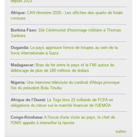
depuis 2023
Afrique:
CAN féminine 2026 - Les affiches des quarts de finale
connues
Burkina Faso:
10e Cérémonial d'hommage militaire à Thomas
Sankara
Ouganda:
Le pays approuve l'envoi de troupes au sein de la
force internationale à Gaza
Madagascar:
Bras de fer entre le pays et le FMI autour du
déblocage de plus de 180 millions de dollars
Nigeria:
Une interview télévisée du cardinal d'Abuja provoque
l'ire du président Bola Tinubu
Afrique de l'Ouest:
Le Togo lève 22 milliards de FCFA en
obligations du trésor sur le marché financier de l'UEMOA
Congo-Kinshasa:
A l'issue d'une visite au pays, le chef de
l'OMS appelle à intensifier la riposte
suite
»