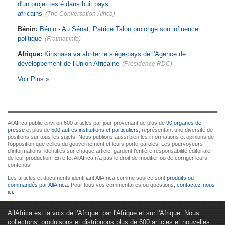
d'un projet testé dans huit pays
africains
(The Conversation Africa)
Bénin:
Bénin - Au Sénat, Patrice Talon prolonge son influence
politique
(Fratmat.info)
Afrique:
Kinshasa va abriter le siège-pays de l'Agence de
développement de l'Union Africaine
(Présidence RDC)
Voir Plus »
AllAfrica publie environ 600 articles par jour provenant de plus de
90 organes de
presse
et plus de
500 autres institutions et particuliers
, représentant une diversité de
positions sur tous les sujets. Nous publions aussi bien les informations et opinions de
l'opposition que celles du gouvernement et leurs porte-paroles. Les pourvoyeurs
d'informations, identifiés sur chaque article, gardent l'entière responsabilité éditoriale
de leur production. En effet AllAfrica n'a pas le droit de modifier ou de corriger leurs
contenus.
Les articles et documents identifiant AllAfrica comme source sont
produits ou
commandés par AllAfrica
. Pour tous vos commentaires ou questions,
contactez-nous
ici
.
AllAfrica est la voix de l'Afrique. par l'Afrique et sur l'Afrique. Nous
collectons, produisons et distribuons plus de 600 articles et nouvelles