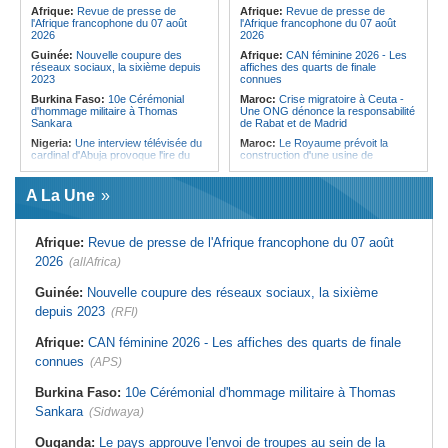
Forces du Puntland
Afrique:
Revue de presse de
Afrique:
Revue de presse de
l'Afrique francophone du 07 août
l'Afrique francophone du 07 août
2026
2026
Guinée:
Nouvelle coupure des
Afrique:
CAN féminine 2026 - Les
réseaux sociaux, la sixième depuis
affiches des quarts de finale
2023
connues
Burkina Faso:
10e Cérémonial
Maroc:
Crise migratoire à Ceuta -
d'hommage militaire à Thomas
Une ONG dénonce la responsabilité
Sankara
de Rabat et de Madrid
Nigeria:
Une interview télévisée du
Maroc:
Le Royaume prévoit la
cardinal d'Abuja provoque l'ire du
construction d'une usine de
président Bola Tinubu
valorisation énergétique des
déchets à Casablanca
Afrique de l'Ouest:
Le Togo lève
A La Une
22 milliards de FCFA en obligations
Libye:
Des travailleurs migrants
du trésor sur le marché financier de
victimes d'extorsions par des
l'UEMOA
agents de sécurité, selon des
associations
Afrique:
Revue de presse de l'Afrique francophone du 07 août
Cote d'Ivoire:
Le retour du tambour
parleur «Djidji Ayôkwé» prend une
Afrique:
CAN féminine 2026 - Les
2026
(allAfrica)
dimension politique
huit nations qualifiés pour les quarts
de finale
Guinée:
Le président dissipe les
Guinée:
Nouvelle coupure des réseaux sociaux, la sixième
doutes concernant son état de
Maroc:
Au-délà du communiqué -
depuis 2023
santé dans un message publié sur X
(RFI)
Ce que révèle le discours du
ministère de l'Intérieur sur la crise
Afrique:
Etats généraux de
de Sebta
Afrique:
CAN féminine 2026 - Les affiches des quarts de finale
l'assurance pour tous - Le pacte de
rupture
Afrique:
AfroBasket U18 (F) - Le
connues
(APS)
Sénégal craque au 3e quart-temps
Sénégal:
Élections locales au pays
et s'incline face à la Tunisie (44-43)
- Les retards du calendrier
Burkina Faso:
10e Cérémonial d'hommage militaire à Thomas
alimentent les soupçons d'un report
Tunisie:
Basket - Eliminatoires
Sankara
(Sidwaya)
mondial Qatar 2027 - Second tour -
La quatrième fenêtre à Radès !
Ouganda:
Le pays approuve l'envoi de troupes au sein de la