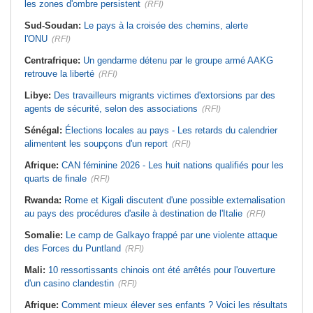
les zones d'ombre persistent
(RFI)
Sud-Soudan:
Le pays à la croisée des chemins, alerte
l'ONU
(RFI)
Centrafrique:
Un gendarme détenu par le groupe armé AAKG
retrouve la liberté
(RFI)
Libye:
Des travailleurs migrants victimes d'extorsions par des
agents de sécurité, selon des associations
(RFI)
Sénégal:
Élections locales au pays - Les retards du calendrier
alimentent les soupçons d'un report
(RFI)
Afrique:
CAN féminine 2026 - Les huit nations qualifiés pour les
quarts de finale
(RFI)
Rwanda:
Rome et Kigali discutent d'une possible externalisation
au pays des procédures d'asile à destination de l'Italie
(RFI)
Somalie:
Le camp de Galkayo frappé par une violente attaque
des Forces du Puntland
(RFI)
Mali:
10 ressortissants chinois ont été arrêtés pour l'ouverture
d'un casino clandestin
(RFI)
Afrique:
Comment mieux élever ses enfants ? Voici les résultats