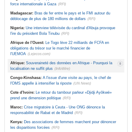
force internationale à Gaza
(RFI)
Madagascar:
Bras de fer entre le pays et le FMI autour du
déblocage de plus de 180 millions de dollars
(RFI)
Nigeria:
Une interview télévisée du cardinal d'Abuja provoque
l'ire du président Bola Tinubu
(RFI)
Afrique de l'Ouest:
Le Togo lève 22 milliards de FCFA en
obligations du trésor sur le marché financier de
l'UEMOA
(Lejecos.com)
Afrique:
Souveraineté des données en Afrique - Pourquoi la
localisation ne suffit plus
(InfoWire)
Congo-Kinshasa:
A l'issue d'une visite au pays, le chef de
l'OMS appelle à intensifier la riposte
(UN News)
Cote d'Ivoire:
Le retour du tambour parleur «Djidji Ayôkwé»
prend une dimension politique
(RFI)
Maroc:
Crise migratoire à Ceuta - Une ONG dénonce la
responsabilité de Rabat et de Madrid
(RFI)
Kenya:
Des associations de femmes marchent pour dénoncer
les disparitions forcées
(RFI)