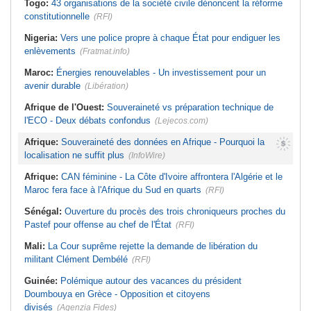
Togo:
43 organisations de la société civile dénoncent la réforme
constitutionnelle
(RFI)
Nigeria:
Vers une police propre à chaque État pour endiguer les
enlèvements
(Fratmat.info)
Maroc:
Énergies renouvelables - Un investissement pour un
avenir durable
(Libération)
Afrique de l'Ouest:
Souveraineté vs préparation technique de
l'ECO - Deux débats confondus
(Lejecos.com)
Afrique:
Souveraineté des données en Afrique - Pourquoi la
localisation ne suffit plus
(InfoWire)
Afrique:
CAN féminine - La Côte d'Ivoire affrontera l'Algérie et le
Maroc fera face à l'Afrique du Sud en quarts
(RFI)
Sénégal:
Ouverture du procès des trois chroniqueurs proches du
Pastef pour offense au chef de l'État
(RFI)
Mali:
La Cour suprême rejette la demande de libération du
militant Clément Dembélé
(RFI)
Guinée:
Polémique autour des vacances du président
Doumbouya en Grèce - Opposition et citoyens
divisés
(Agenzia Fides)