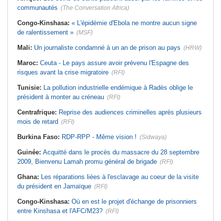
communautés
(The Conversation Africa)
Congo-Kinshasa:
« L'épidémie d'Ebola ne montre aucun signe
de ralentissement »
(MSF)
Mali:
Un journaliste condamné à un an de prison au pays
(HRW)
Maroc:
Ceuta - Le pays assure avoir prévenu l'Espagne des
risques avant la crise migratoire
(RFI)
Tunisie:
La pollution industrielle endémique à Radès oblige le
président à monter au créneau
(RFI)
Centrafrique:
Reprise des audiences criminelles après plusieurs
mois de retard
(RFI)
Burkina Faso:
RDP-RPP - Même vision !
(Sidwaya)
Guinée:
Acquitté dans le procès du massacre du 28 septembre
2009, Bienvenu Lamah promu général de brigade
(RFI)
Ghana:
Les réparations liées à l'esclavage au coeur de la visite
du président en Jamaïque
(RFI)
Congo-Kinshasa:
Où en est le projet d'échange de prisonniers
entre Kinshasa et l'AFC/M23?
(RFI)