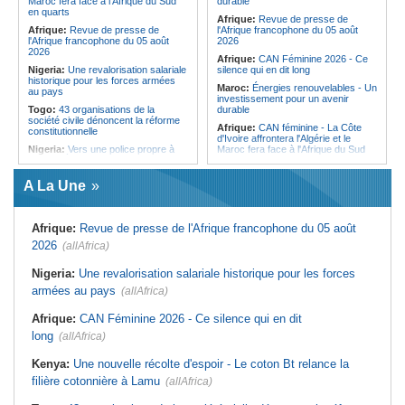
Maroc fera face à l'Afrique du Sud
durable
saoudite renforcent leur coopération
entre Kinshasa et l'AFC/M23?
en quarts
Afrique:
Revue de presse de
Centrafrique:
Incident au pays -
Afrique:
Revue de presse de
l'Afrique francophone du 05 août
Les FACA récupèrent des armes
l'Afrique francophone du 05 août
2026
2026
Afrique:
CAN Féminine 2026 - Ce
Nigeria:
Une revalorisation salariale
silence qui en dit long
historique pour les forces armées
Maroc:
Énergies renouvelables - Un
au pays
investissement pour un avenir
Togo:
43 organisations de la
durable
société civile dénoncent la réforme
Afrique:
CAN féminine - La Côte
constitutionnelle
d'Ivoire affrontera l'Algérie et le
Nigeria:
Vers une police propre à
Maroc fera face à l'Afrique du Sud
chaque État pour endiguer les
en quarts
enlèvements
Afrique:
Sondage Afrobarometer
A La Une
Afrique de l'Ouest:
Souveraineté
2026 - Le continent, entre ouverture
vs préparation technique de l'ECO -
commerciale et défiance migratoire
Deux débats confondus
Tunisie:
La pollution industrielle
Afrique:
Revue de presse de l'Afrique francophone du 05 août
Afrique:
CAN féminine - La Côte
endémique à Radès oblige le
d'Ivoire affrontera l'Algérie et le
président à monter au créneau
2026
(allAfrica)
Maroc fera face à l'Afrique du Sud
Maroc:
Ceuta - Le pays assure
en quarts
avoir prévenu l'Espagne des risques
Nigeria:
Une revalorisation salariale historique pour les forces
Sénégal:
Ouverture du procès des
avant la crise migratoire
armées au pays
trois chroniqueurs proches du
(allAfrica)
Tunisie:
Vers un renforcement
Pastef pour offense au chef de l'État
stratégique du partenariat
Afrique:
CAN Féminine 2026 - Ce silence qui en dit
Mali:
La Cour suprême rejette la
économique et diplomatique
demande de libération du militant
long
(allAfrica)
Tunisie:
Marché parallèle - Plus de
Clément Dembélé
32 000 fournitures scolaires saisies
Guinée:
Polémique autour des
au premier semestre
Kenya:
Une nouvelle récolte d'espoir - Le coton Bt relance la
vacances du président Doumbouya
filière cotonnière à Lamu
en Grèce - Opposition et citoyens
(allAfrica)
divisés