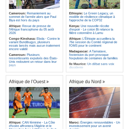
Afrique:
Les soins de santé
Angola:
Des coopératives de
passent aussi par les familles et les
pêche reçoivent des bateaux à
communautés
Soyo
Cameroun:
Remaniement au
Ethiopie:
Le Green Legacy, un
sommet de l'armée alors que Paul
modèle de résilience climatique à
Afrique:
Distinction des leaders
Afrique:
Plus de 150 Angolais
Biya est hors du pays
l'approche de la COP32
africains et de la diaspora - Africa
bénéficient de bourses d'études de
Next Awards veut célébrer
troisième cycle au Royaume-Uni
Afrique:
Revue de presse de
Kenya:
Une nouvelle récolte
l'excellence africaine à Paris
l'Afrique francophone du 05 août
d'espoir - Le coton Bt relance la
2026
filière cotonnière à Lamu
Congo-Kinshasa:
Ebola - Contre le
Afrique:
L'Éthiopie accueillera la
variant Bundibugyo, plusieurs
76e session du Comité régional de
essais lancés mais aucun traitement
l'OMS pour le continent
encore validé
Madagascar:
A Tamatave,
Cameroun:
Plusieurs
l'extension du port provoque
ressortissants expulsés des États-
l'expulsion de centaines de familles
Unis redoutent un retour dans leur
Ile Maurice:
Un débat sans voix
pays
dissidente
Congo-Kinshasa:
Un bateau avec
Ile Maurice:
Révision des frais de la
une suspicion d'Ebola intercepté
FSC - La crainte d'un coup de froid
avant son arrivée à Kinshasa
sur la compétitivité
Afrique de l'Ouest
Afrique du Nord
Cameroun:
Une campagne de
Ile Maurice:
Fayzal Ally Beegun
sensibilisation menée dans les
dénonce des interpellations «sans
aéroports contre le trafic d'espèces
dignité»
protégées
Ile Maurice:
Migration - Le pays
Congo-Kinshasa:
« L'épidémie
face au défi de la main-d'oeuvre de
d'Ebola ne montre aucun signe de
demain
ralentissement »
Ile Maurice:
Plus d'émissions,
Centrafrique:
Reprise des
moins d'eau, toujours accro aux
audiences criminelles après
fossiles - Le bilan climatique dans le
plusieurs mois de retard
rouge
Afrique:
CAN féminine - La Côte
Maroc:
Énergies renouvelables - Un
Congo-Kinshasa:
Où en est le
d'Ivoire affrontera l'Algérie et le
investissement pour un avenir
Ile Maurice:
Le pays et l'Arabie
projet d'échange de prisonniers