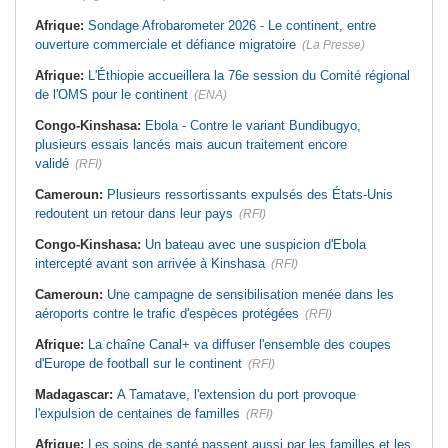
Afrique:
Sondage Afrobarometer 2026 - Le continent, entre
ouverture commerciale et défiance migratoire
(La Presse)
Afrique:
L'Éthiopie accueillera la 76e session du Comité régional
de l'OMS pour le continent
(ENA)
Congo-Kinshasa:
Ebola - Contre le variant Bundibugyo,
plusieurs essais lancés mais aucun traitement encore
validé
(RFI)
Cameroun:
Plusieurs ressortissants expulsés des États-Unis
redoutent un retour dans leur pays
(RFI)
Congo-Kinshasa:
Un bateau avec une suspicion d'Ebola
intercepté avant son arrivée à Kinshasa
(RFI)
Cameroun:
Une campagne de sensibilisation menée dans les
aéroports contre le trafic d'espèces protégées
(RFI)
Afrique:
La chaîne Canal+ va diffuser l'ensemble des coupes
d'Europe de football sur le continent
(RFI)
Madagascar:
A Tamatave, l'extension du port provoque
l'expulsion de centaines de familles
(RFI)
Afrique:
Les soins de santé passent aussi par les familles et les