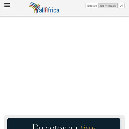
Toggle
(current)
Mon 
English
En Français
navigation
Du coton au
tissu