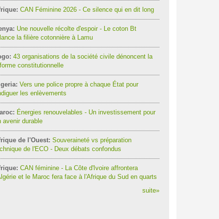
rique:
CAN Féminine 2026 - Ce silence qui en dit long
enya:
Une nouvelle récolte d'espoir - Le coton Bt
lance la filière cotonnière à Lamu
ogo:
43 organisations de la société civile dénoncent la
forme constitutionnelle
geria:
Vers une police propre à chaque État pour
diguer les enlèvements
aroc:
Énergies renouvelables - Un investissement pour
 avenir durable
rique de l'Ouest:
Souveraineté vs préparation
chnique de l'ECO - Deux débats confondus
rique:
CAN féminine - La Côte d'Ivoire affrontera
Algérie et le Maroc fera face à l'Afrique du Sud en quarts
suite
»