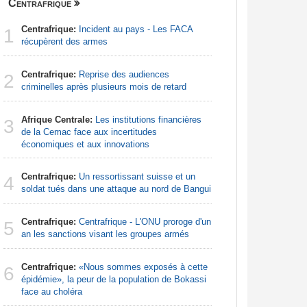
Centrafrique
Finance
Centrafrique:
Incident au pays - Les FACA
Congo-Br
1
1
récupèrent des armes
Des jeune
Centrafrique:
Reprise des audiences
Afrique d
2
2
criminelles après plusieurs mois de retard
préparati
confondu
Afrique Centrale:
Les institutions financières
3
Gabon:
L
de la Cemac face aux incertitudes
3
du PIB apr
économiques et aux innovations
920 millio
Centrafrique:
Un ressortissant suisse et un
4
Afrique d
soldat tués dans une attaque au nord de Bangui
4
leçon. L'A
Centrafrique:
Centrafrique - L'ONU proroge d'un
5
Maroc:
É
an les sanctions visant les groupes armés
5
investiss
Centrafrique:
«Nous sommes exposés à cette
6
Kenya:
U
épidémie», la peur de la population de Bokassi
6
Bt relance
face au choléra