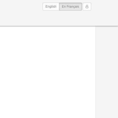
(current)
Mon Compte
English
En Français