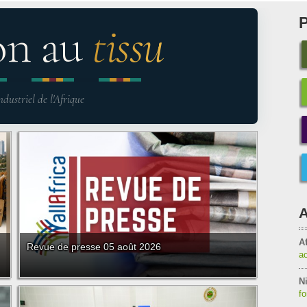
on au
tissu
ndustriel de l'Afrique
A
Af
Revue de presse 05 août 2026
a
Ni
f