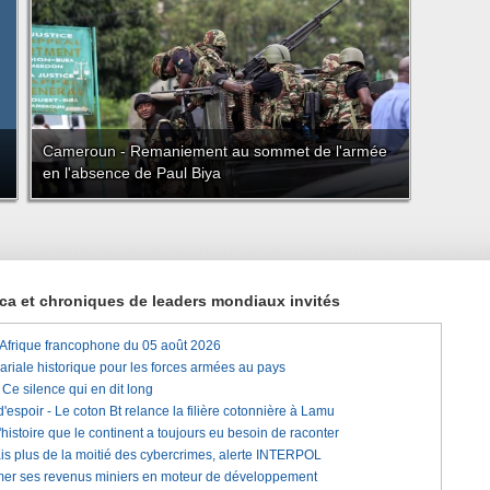
Cameroun - Remaniement au sommet de l'armée
en l'absence de Paul Biya
rica et chroniques de leaders mondiaux invités
'Afrique francophone du 05 août 2026
lariale historique pour les forces armées au pays
e silence qui en dit long
'espoir - Le coton Bt relance la filière cotonnière à Lamu
histoire que le continent a toujours eu besoin de raconter
is plus de la moitié des cybercrimes, alerte INTERPOL
rmer ses revenus miniers en moteur de développement