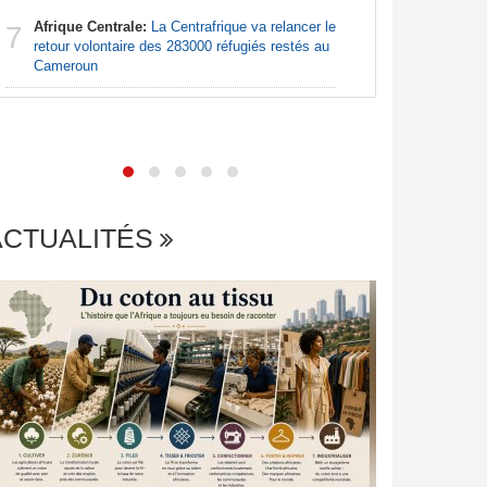
Afrique Centrale:
La Centrafrique va relancer le
Madagas
7
7
retour volontaire des 283000 réfugiés restés au
provoque 
Cameroun
ACTUALITÉS