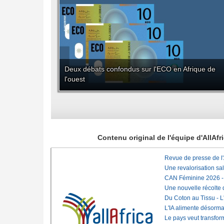
Deux débats confondus sur l'ECO en Afrique de
l'ouest
Contenu original de l'équipe d'AllAf
Revue de presse de l
Une revalorisation sa
CAN Féminine 2026 - C
Une nouvelle récolte d
Du Coton au Tissu - L'
L'IA alimente désorma
Le pays veut transfo