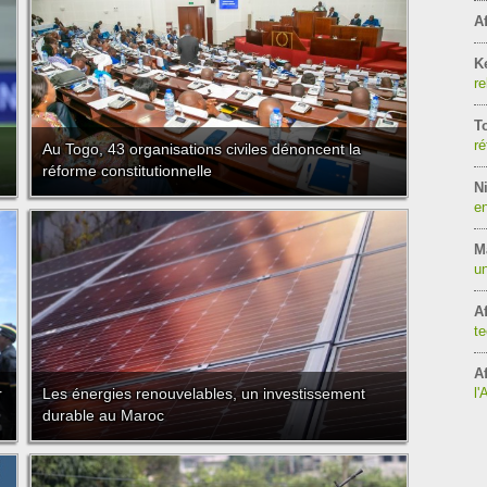
Af
K
re
T
ré
Au Togo, 43 organisations civiles dénoncent la
réforme constitutionnelle
Ni
en
M
un
Af
te
Af
r
Les énergies renouvelables, un investissement
l'
durable au Maroc