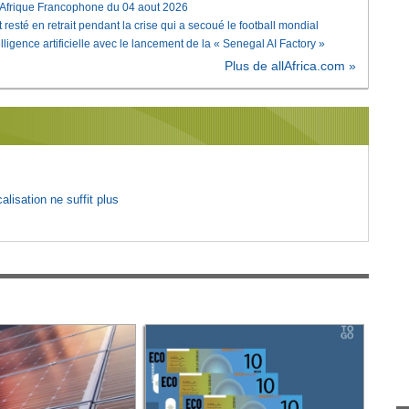
'Afrique Francophone du 04 aout 2026
 resté en retrait pendant la crise qui a secoué le football mondial
elligence artificielle avec le lancement de la « Senegal AI Factory »
Plus de allAfrica.com »
lisation ne suffit plus