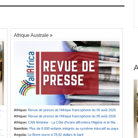
Gabon:
La dette du pays devrait atteindre 94 %
7
ours -
du PIB après l'émission d'un euro-obligataire de
920 millions de dollars
Afrique Australe
u
Afrique:
Revue de presse de l'Afrique francophone du 05 août 2026
6
Afrique:
Revue de presse de l'Afrique francophone du 05 août 2026
Afrique:
CAN féminine - La Côte d'Ivoire affrontera l'Algérie et le Maroc fera face à l'Afrique du Sud en quarts
Namibie:
Plus de 8.000 enfants intégrés au système éducatif au pays
e
Angola:
Le Brent ouvre à 78,82 dollars le baril