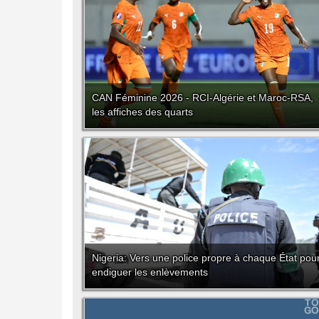
CAN Féminine 2026 - RCI-Algérie et Maroc-RSA,
les affiches des quarts
Nigeria: Vers une police propre à chaque État pou
endiguer les enlèvements