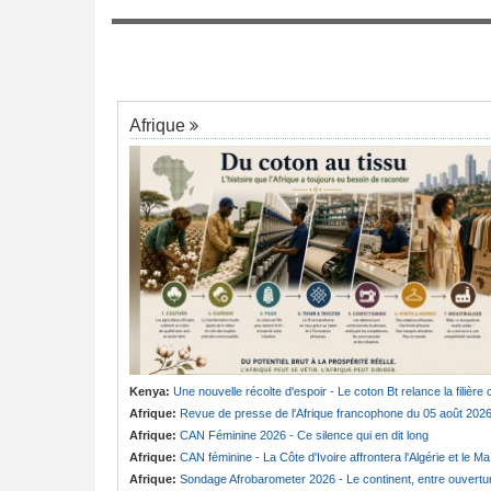
astef pour offense au
Cameroun:
Paul Biya absent depuis 58 j
7
Coup d'état silencieux en préparation ?
6 - Un colloque met
rselle de la pensée de
Afrique
Kenya:
Une nouvelle récolte d'espoir - Le coton Bt relance la filière cotonnière à Lam
Afrique:
Revue de presse de l'Afrique francophone du 05 août 202
Afrique:
CAN Féminine 2026 - Ce silence qui en dit long
Afrique:
CAN féminine - La Côte d'Ivoire affrontera l'Algérie et le Maroc fera face à l'Afrique du Sud en quarts
Afrique:
Sondage Afrobarometer 2026 - Le continent, entre ouverture commerciale et défiance migratoir