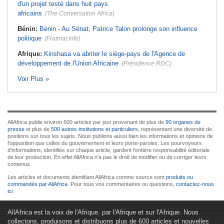
d'un projet testé dans huit pays
africains
(The Conversation Africa)
Bénin:
Bénin - Au Sénat, Patrice Talon prolonge son influence
politique
(Fratmat.info)
Afrique:
Kinshasa va abriter le siège-pays de l'Agence de
développement de l'Union Africaine
(Présidence RDC)
Voir Plus »
AllAfrica publie environ 600 articles par jour provenant de plus de
90 organes de
presse
et plus de
500 autres institutions et particuliers
, représentant une diversité de
positions sur tous les sujets. Nous publions aussi bien les informations et opinions de
l'opposition que celles du gouvernement et leurs porte-paroles. Les pourvoyeurs
d'informations, identifiés sur chaque article, gardent l'entière responsabilité éditoriale
de leur production. En effet AllAfrica n'a pas le droit de modifier ou de corriger leurs
contenus.
Les articles et documents identifiant AllAfrica comme source sont
produits ou
commandés par AllAfrica
. Pour tous vos commentaires ou questions,
contactez-nous
ici
.
AllAfrica est la voix de l'Afrique. par l'Afrique et sur l'Afrique. Nous
collectons, produisons et distribuons plus de 600 articles et nouvelles