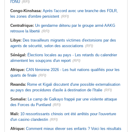
l'ONU
(RFI)
Congo-Kinshasa:
Après l'accord avec une branche des FDLR,
les zones d'ombre persistent
(RFI)
Centrafrique:
Un gendarme détenu par le groupe armé AAKG
retrouve la liberté
(RFI)
Libye:
Des travailleurs migrants victimes d'extorsions par des
agents de sécurité, selon des associations
(RFI)
Sénégal:
Élections locales au pays - Les retards du calendrier
alimentent les soupçons d'un report
(RFI)
Afrique:
CAN féminine 2026 - Les huit nations qualifiés pour les
quarts de finale
(RFI)
Rwanda:
Rome et Kigali discutent d'une possible externalisation
au pays des procédures d'asile à destination de l'Italie
(RFI)
Somalie:
Le camp de Galkayo frappé par une violente attaque
des Forces du Puntland
(RFI)
Mali:
10 ressortissants chinois ont été arrêtés pour l'ouverture
d'un casino clandestin
(RFI)
Afrique:
Comment mieux élever ses enfants ? Voici les résultats