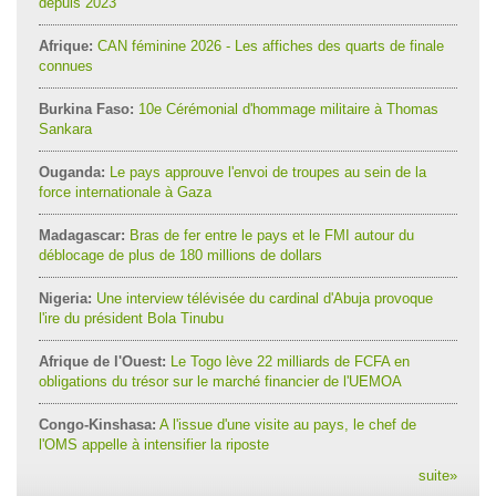
depuis 2023
Afrique:
CAN féminine 2026 - Les affiches des quarts de finale
connues
Burkina Faso:
10e Cérémonial d'hommage militaire à Thomas
Sankara
Ouganda:
Le pays approuve l'envoi de troupes au sein de la
force internationale à Gaza
Madagascar:
Bras de fer entre le pays et le FMI autour du
déblocage de plus de 180 millions de dollars
Nigeria:
Une interview télévisée du cardinal d'Abuja provoque
l'ire du président Bola Tinubu
Afrique de l'Ouest:
Le Togo lève 22 milliards de FCFA en
obligations du trésor sur le marché financier de l'UEMOA
Congo-Kinshasa:
A l'issue d'une visite au pays, le chef de
l'OMS appelle à intensifier la riposte
suite
»