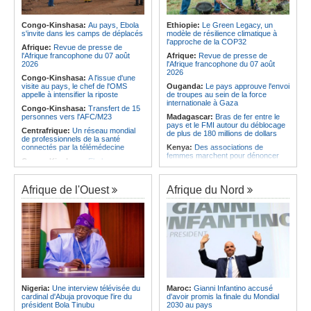
Afrique:
La LSF salue le lancement
Angola:
L'Assemblée nationale
du premier ETF obligataire
approuve le rapport sur la
souverain africain (USD) disponible
désignation des membres des
Congo-Kinshasa:
Au pays, Ebola
Ethiopie:
Le Green Legacy, un
en Europe
commissions électorales
s'invite dans les camps de déplacés
modèle de résilience climatique à
l'approche de la COP32
Afrique:
AfroBasket U18 (F) - Le
Angola:
Le pétrole brut Brent
Afrique:
Revue de presse de
Sénégal craque au 3e quart-temps
s'échange à 79,21 $US
l'Afrique francophone du 07 août
Afrique:
Revue de presse de
et s'incline face à la Tunisie (44-43)
2026
l'Afrique francophone du 07 août
2026
Congo-Kinshasa:
A l'issue d'une
visite au pays, le chef de l'OMS
Ouganda:
Le pays approuve l'envoi
appelle à intensifier la riposte
de troupes au sein de la force
internationale à Gaza
Congo-Kinshasa:
Transfert de 15
personnes vers l'AFC/M23
Madagascar:
Bras de fer entre le
pays et le FMI autour du déblocage
Centrafrique:
Un réseau mondial
de plus de 180 millions de dollars
de professionnels de la santé
connectés par la télémédecine
Kenya:
Des associations de
femmes marchent pour dénoncer
Congo-Kinshasa:
Ebola au pays -
les disparitions forcées
Africa CDC mise sur les
communautés
Afrique:
La CEA renforce les
capacités des parlementaires de
Afrique de l'Ouest
Afrique du Nord
Afrique Centrale:
L'explosion de la
l'Afrique de l'Est
demande de viande de brousse
extermine la faune sauvage
Congo-Kinshasa:
Après l'accord
avec une branche des FDLR, les
Congo-Kinshasa:
Après l'accord
zones d'ombre persistent
avec une branche des FDLR, les
zones d'ombre persistent
Sud-Soudan:
Le pays à la croisée
des chemins, alerte l'ONU
Centrafrique:
Un gendarme détenu
par le groupe armé AAKG retrouve
Rwanda:
Rome et Kigali discutent
la liberté
d'une possible externalisation au
pays des procédures d'asile à
Rwanda:
Rome et Kigali discutent
destination de l'Italie
Nigeria:
Une interview télévisée du
Maroc:
Gianni Infantino accusé
d'une possible externalisation au
cardinal d'Abuja provoque l'ire du
d'avoir promis la finale du Mondial
pays des procédures d'asile à
Somalie:
Le camp de Galkayo
président Bola Tinubu
2030 au pays
destination de l'Italie
frappé par une violente attaque des