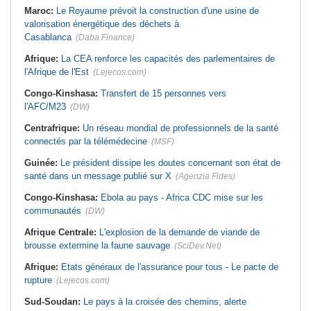
Maroc:
Le Royaume prévoit la construction d'une usine de
valorisation énergétique des déchets à
Casablanca
(Daba Finance)
Afrique:
La CEA renforce les capacités des parlementaires de
l'Afrique de l'Est
(Lejecos.com)
Congo-Kinshasa:
Transfert de 15 personnes vers
l'AFC/M23
(DW)
Centrafrique:
Un réseau mondial de professionnels de la santé
connectés par la télémédecine
(MSF)
Guinée:
Le président dissipe les doutes concernant son état de
santé dans un message publié sur X
(Agenzia Fides)
Congo-Kinshasa:
Ebola au pays - Africa CDC mise sur les
communautés
(DW)
Afrique Centrale:
L'explosion de la demande de viande de
brousse extermine la faune sauvage
(SciDev.Net)
Afrique:
Etats généraux de l'assurance pour tous - Le pacte de
rupture
(Lejecos.com)
Sud-Soudan:
Le pays à la croisée des chemins, alerte