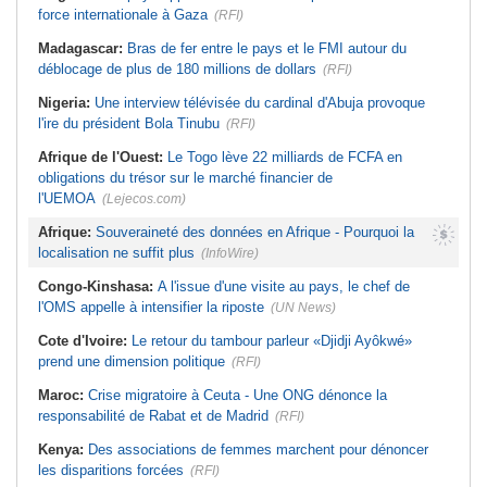
force internationale à Gaza
(RFI)
Madagascar:
Bras de fer entre le pays et le FMI autour du
déblocage de plus de 180 millions de dollars
(RFI)
Nigeria:
Une interview télévisée du cardinal d'Abuja provoque
l'ire du président Bola Tinubu
(RFI)
Afrique de l'Ouest:
Le Togo lève 22 milliards de FCFA en
obligations du trésor sur le marché financier de
l'UEMOA
(Lejecos.com)
Afrique:
Souveraineté des données en Afrique - Pourquoi la
localisation ne suffit plus
(InfoWire)
Congo-Kinshasa:
A l'issue d'une visite au pays, le chef de
l'OMS appelle à intensifier la riposte
(UN News)
Cote d'Ivoire:
Le retour du tambour parleur «Djidji Ayôkwé»
prend une dimension politique
(RFI)
Maroc:
Crise migratoire à Ceuta - Une ONG dénonce la
responsabilité de Rabat et de Madrid
(RFI)
Kenya:
Des associations de femmes marchent pour dénoncer
les disparitions forcées
(RFI)