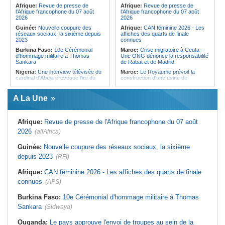
Forces du Puntland
Afrique:
Revue de presse de
Afrique:
Revue de presse de
l'Afrique francophone du 07 août
l'Afrique francophone du 07 août
2026
2026
Guinée:
Nouvelle coupure des
Afrique:
CAN féminine 2026 - Les
réseaux sociaux, la sixième depuis
affiches des quarts de finale
2023
connues
Burkina Faso:
10e Cérémonial
Maroc:
Crise migratoire à Ceuta -
d'hommage militaire à Thomas
Une ONG dénonce la responsabilité
Sankara
de Rabat et de Madrid
Nigeria:
Une interview télévisée du
Maroc:
Le Royaume prévoit la
cardinal d'Abuja provoque l'ire du
construction d'une usine de
président Bola Tinubu
valorisation énergétique des
déchets à Casablanca
Afrique de l'Ouest:
Le Togo lève
A La Une
22 milliards de FCFA en obligations
Libye:
Des travailleurs migrants
du trésor sur le marché financier de
victimes d'extorsions par des
l'UEMOA
agents de sécurité, selon des
associations
Afrique:
Revue de presse de l'Afrique francophone du 07 août
Cote d'Ivoire:
Le retour du tambour
parleur «Djidji Ayôkwé» prend une
Afrique:
CAN féminine 2026 - Les
2026
(allAfrica)
dimension politique
huit nations qualifiés pour les quarts
de finale
Guinée:
Le président dissipe les
Guinée:
Nouvelle coupure des réseaux sociaux, la sixième
doutes concernant son état de
Maroc:
Au-délà du communiqué -
depuis 2023
santé dans un message publié sur X
(RFI)
Ce que révèle le discours du
ministère de l'Intérieur sur la crise
Afrique:
Etats généraux de
de Sebta
Afrique:
CAN féminine 2026 - Les affiches des quarts de finale
l'assurance pour tous - Le pacte de
rupture
Afrique:
AfroBasket U18 (F) - Le
connues
(APS)
Sénégal craque au 3e quart-temps
Sénégal:
Élections locales au pays
et s'incline face à la Tunisie (44-43)
- Les retards du calendrier
Burkina Faso:
10e Cérémonial d'hommage militaire à Thomas
alimentent les soupçons d'un report
Tunisie:
Basket - Eliminatoires
Sankara
(Sidwaya)
mondial Qatar 2027 - Second tour -
La quatrième fenêtre à Radès !
Ouganda:
Le pays approuve l'envoi de troupes au sein de la