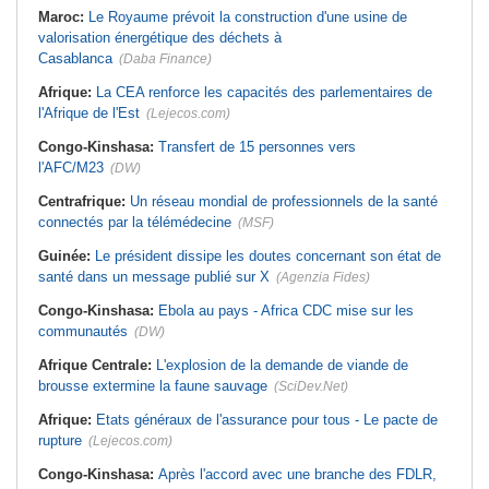
Maroc:
Le Royaume prévoit la construction d'une usine de
valorisation énergétique des déchets à
Casablanca
(Daba Finance)
Afrique:
La CEA renforce les capacités des parlementaires de
l'Afrique de l'Est
(Lejecos.com)
Congo-Kinshasa:
Transfert de 15 personnes vers
l'AFC/M23
(DW)
Centrafrique:
Un réseau mondial de professionnels de la santé
connectés par la télémédecine
(MSF)
Guinée:
Le président dissipe les doutes concernant son état de
santé dans un message publié sur X
(Agenzia Fides)
Congo-Kinshasa:
Ebola au pays - Africa CDC mise sur les
communautés
(DW)
Afrique Centrale:
L'explosion de la demande de viande de
brousse extermine la faune sauvage
(SciDev.Net)
Afrique:
Etats généraux de l'assurance pour tous - Le pacte de
rupture
(Lejecos.com)
Congo-Kinshasa:
Après l'accord avec une branche des FDLR,