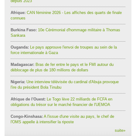
depuis 2023
Afrique:
CAN féminine 2026 - Les affiches des quarts de finale
connues
Burkina Faso:
10e Cérémonial d'hommage militaire à Thomas
Sankara
Ouganda:
Le pays approuve l'envoi de troupes au sein de la
force internationale à Gaza
Madagascar:
Bras de fer entre le pays et le FMI autour du
déblocage de plus de 180 millions de dollars
Nigeria:
Une interview télévisée du cardinal d'Abuja provoque
l'ire du président Bola Tinubu
Afrique de l'Ouest:
Le Togo lève 22 milliards de FCFA en
obligations du trésor sur le marché financier de l'UEMOA
Congo-Kinshasa:
A l'issue d'une visite au pays, le chef de
l'OMS appelle à intensifier la riposte
suite
»