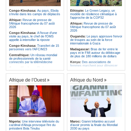
l'économie
Afrique:
AfroBasket U18 (F) - Le
Sénégal craque au 3e quart-temps
Angola:
La nouvelle loi renforce la
et s'incline face à la Tunisie (44-43)
protection des institutions contre les
Congo-Kinshasa:
Au pays, Ebola
Ethiopie:
Le Green Legacy, un
cyberattaques, selon Mário Oliveira
s'invite dans les camps de déplacés
modèle de résilience climatique à
Afrique du Nord:
Santé - La
l'approche de la COP32
Tunisie troisième pays arabe et 49e
Angola:
Le pays criminalise la
Afrique:
Revue de presse de
au monde
diffusion de fausses informations
l'Afrique francophone du 07 août
Afrique:
Revue de presse de
sur Internet
2026
l'Afrique francophone du 07 août
2026
Congo-Kinshasa:
A l'issue d'une
visite au pays, le chef de l'OMS
Ouganda:
Le pays approuve l'envoi
appelle à intensifier la riposte
de troupes au sein de la force
internationale à Gaza
Congo-Kinshasa:
Transfert de 15
personnes vers l'AFC/M23
Madagascar:
Bras de fer entre le
pays et le FMI autour du déblocage
Centrafrique:
Un réseau mondial
de plus de 180 millions de dollars
de professionnels de la santé
connectés par la télémédecine
Kenya:
Des associations de
femmes marchent pour dénoncer
Congo-Kinshasa:
Ebola au pays -
les disparitions forcées
Africa CDC mise sur les
communautés
Afrique:
La CEA renforce les
capacités des parlementaires de
Afrique de l'Ouest
Afrique du Nord
Afrique Centrale:
L'explosion de la
l'Afrique de l'Est
demande de viande de brousse
extermine la faune sauvage
Congo-Kinshasa:
Après l'accord
avec une branche des FDLR, les
Congo-Kinshasa:
Après l'accord
zones d'ombre persistent
avec une branche des FDLR, les
zones d'ombre persistent
Sud-Soudan:
Le pays à la croisée
des chemins, alerte l'ONU
Centrafrique:
Un gendarme détenu
par le groupe armé AAKG retrouve
Rwanda:
Rome et Kigali discutent
la liberté
d'une possible externalisation au
pays des procédures d'asile à
Rwanda:
Rome et Kigali discutent
destination de l'Italie
Nigeria:
Une interview télévisée du
Maroc:
Gianni Infantino accusé
d'une possible externalisation au
cardinal d'Abuja provoque l'ire du
d'avoir promis la finale du Mondial
pays des procédures d'asile à
Somalie:
Le camp de Galkayo
président Bola Tinubu
2030 au pays
destination de l'Italie
frappé par une violente attaque des