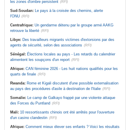
les zones d'ombre persistent
(RFI)
Sud-Soudan:
Le pays à la croisée des chemins, alerte
l'ONU
(RFI)
Centrafrique:
Un gendarme détenu par le groupe armé AAKG
retrouve la liberté
(RFI)
Libye:
Des travailleurs migrants victimes d'extorsions par des
agents de sécurité, selon des associations
(RFI)
Sénégal:
Élections locales au pays - Les retards du calendrier
alimentent les soupçons d'un report
(RFI)
Afrique:
CAN féminine 2026 - Les huit nations qualifiés pour les
quarts de finale
(RFI)
Rwanda:
Rome et Kigali discutent d'une possible externalisation
au pays des procédures d'asile à destination de l'Italie
(RFI)
Somalie:
Le camp de Galkayo frappé par une violente attaque
des Forces du Puntland
(RFI)
Mali:
10 ressortissants chinois ont été arrêtés pour l'ouverture
d'un casino clandestin
(RFI)
Afrique:
Comment mieux élever ses enfants ? Voici les résultats