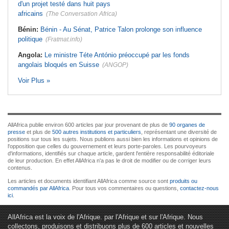
d'un projet testé dans huit pays
africains
(The Conversation Africa)
Bénin:
Bénin - Au Sénat, Patrice Talon prolonge son influence
politique
(Fratmat.info)
Angola:
Le ministre Téte António préoccupé par les fonds
angolais bloqués en Suisse
(ANGOP)
Voir Plus »
AllAfrica publie environ 600 articles par jour provenant de plus de
90 organes de
presse
et plus de
500 autres institutions et particuliers
, représentant une diversité de
positions sur tous les sujets. Nous publions aussi bien les informations et opinions de
l'opposition que celles du gouvernement et leurs porte-paroles. Les pourvoyeurs
d'informations, identifiés sur chaque article, gardent l'entière responsabilité éditoriale
de leur production. En effet AllAfrica n'a pas le droit de modifier ou de corriger leurs
contenus.
Les articles et documents identifiant AllAfrica comme source sont
produits ou
commandés par AllAfrica
. Pour tous vos commentaires ou questions,
contactez-nous
ici
.
AllAfrica est la voix de l'Afrique. par l'Afrique et sur l'Afrique. Nous
collectons, produisons et distribuons plus de 600 articles et nouvelles