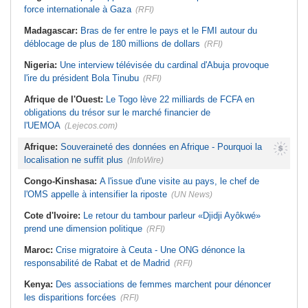
force internationale à Gaza
(RFI)
Madagascar:
Bras de fer entre le pays et le FMI autour du
déblocage de plus de 180 millions de dollars
(RFI)
Nigeria:
Une interview télévisée du cardinal d'Abuja provoque
l'ire du président Bola Tinubu
(RFI)
Afrique de l'Ouest:
Le Togo lève 22 milliards de FCFA en
obligations du trésor sur le marché financier de
l'UEMOA
(Lejecos.com)
Afrique:
Souveraineté des données en Afrique - Pourquoi la
localisation ne suffit plus
(InfoWire)
Congo-Kinshasa:
A l'issue d'une visite au pays, le chef de
l'OMS appelle à intensifier la riposte
(UN News)
Cote d'Ivoire:
Le retour du tambour parleur «Djidji Ayôkwé»
prend une dimension politique
(RFI)
Maroc:
Crise migratoire à Ceuta - Une ONG dénonce la
responsabilité de Rabat et de Madrid
(RFI)
Kenya:
Des associations de femmes marchent pour dénoncer
les disparitions forcées
(RFI)