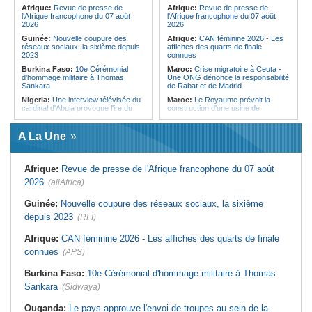
Forces du Puntland
Afrique:
Revue de presse de
Afrique:
Revue de presse de
l'Afrique francophone du 07 août
l'Afrique francophone du 07 août
2026
2026
Guinée:
Nouvelle coupure des
Afrique:
CAN féminine 2026 - Les
réseaux sociaux, la sixième depuis
affiches des quarts de finale
2023
connues
Burkina Faso:
10e Cérémonial
Maroc:
Crise migratoire à Ceuta -
d'hommage militaire à Thomas
Une ONG dénonce la responsabilité
Sankara
de Rabat et de Madrid
Nigeria:
Une interview télévisée du
Maroc:
Le Royaume prévoit la
cardinal d'Abuja provoque l'ire du
construction d'une usine de
président Bola Tinubu
valorisation énergétique des
déchets à Casablanca
Afrique de l'Ouest:
Le Togo lève
A La Une
22 milliards de FCFA en obligations
Libye:
Des travailleurs migrants
du trésor sur le marché financier de
victimes d'extorsions par des
l'UEMOA
agents de sécurité, selon des
associations
Afrique:
Revue de presse de l'Afrique francophone du 07 août
Cote d'Ivoire:
Le retour du tambour
parleur «Djidji Ayôkwé» prend une
Afrique:
CAN féminine 2026 - Les
2026
(allAfrica)
dimension politique
huit nations qualifiés pour les quarts
de finale
Guinée:
Le président dissipe les
Guinée:
Nouvelle coupure des réseaux sociaux, la sixième
doutes concernant son état de
Maroc:
Au-délà du communiqué -
depuis 2023
santé dans un message publié sur X
(RFI)
Ce que révèle le discours du
ministère de l'Intérieur sur la crise
Afrique:
Etats généraux de
de Sebta
Afrique:
CAN féminine 2026 - Les affiches des quarts de finale
l'assurance pour tous - Le pacte de
rupture
Afrique:
AfroBasket U18 (F) - Le
connues
(APS)
Sénégal craque au 3e quart-temps
Sénégal:
Élections locales au pays
et s'incline face à la Tunisie (44-43)
- Les retards du calendrier
Burkina Faso:
10e Cérémonial d'hommage militaire à Thomas
alimentent les soupçons d'un report
Tunisie:
Basket - Eliminatoires
Sankara
(Sidwaya)
mondial Qatar 2027 - Second tour -
La quatrième fenêtre à Radès !
Ouganda:
Le pays approuve l'envoi de troupes au sein de la