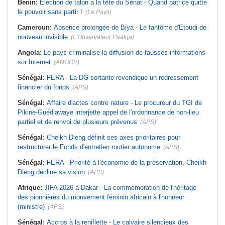
Bénin:
Election de talon a la tête du Sénat - Quand patrice quitte
le pouvoir sans partir !
(Le Pays)
Cameroun:
Absence prolongée de Biya - Le fantôme d'Etoudi de
nouveau invisible
(L'Observateur Paalga)
Angola:
Le pays criminalise la diffusion de fausses informations
sur Internet
(ANGOP)
Sénégal:
FERA - La DG sortante revendique un redressement
financier du fonds
(APS)
Sénégal:
Affaire d'actes contre nature - Le procureur du TGI de
Pikine-Guédiawaye interjette appel de l'ordonnance de non-lieu
partiel et de renvoi de plusieurs prévenus
(APS)
Sénégal:
Cheikh Dieng définit ses axes prioritaires pour
restructurer le Fonds d'entretien routier autonome
(APS)
Sénégal:
FERA - Priorité à l'économie de la préservation, Cheikh
Dieng décline sa vision
(APS)
Afrique:
JIFA 2026 à Dakar - La commémoration de l'héritage
des pionnières du mouvement féminin africain à l'honneur
(ministre)
(APS)
Sénégal:
Accros à la reniflette - Le calvaire silencieux des