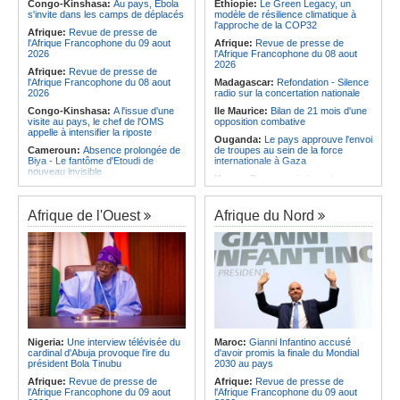
Afrique:
Élodie Nakkach (Maroc) -
féminin
Congo-Kinshasa:
Au pays, Ebola
Ethiopie:
Le Green Legacy, un
« La finale de 2022, on l'utilise
s'invite dans les camps de déplacés
modèle de résilience climatique à
Angola:
Le Sagrada Esperança se
comme une expérience pour aller de
l'approche de la COP32
qualifie pour la finale de la Coupe de
Afrique:
Revue de presse de
l'avant »
l'Amitié
l'Afrique Francophone du 09 aout
Afrique:
Revue de presse de
Afrique:
Les statistiques clés avant
2026
l'Afrique Francophone du 08 aout
le quart de finale entre la Côte
2026
Afrique:
Revue de presse de
d'Ivoire et l'Algérie
l'Afrique Francophone du 08 aout
Madagascar:
Refondation - Silence
2026
radio sur la concertation nationale
Congo-Kinshasa:
A l'issue d'une
Ile Maurice:
Bilan de 21 mois d'une
visite au pays, le chef de l'OMS
opposition combative
appelle à intensifier la riposte
Ouganda:
Le pays approuve l'envoi
Cameroun:
Absence prolongée de
de troupes au sein de la force
Biya - Le fantôme d'Etoudi de
internationale à Gaza
nouveau invisible
Kenya:
Des associations de
Angola:
Le pays criminalise la
femmes marchent pour dénoncer
diffusion de fausses informations
les disparitions forcées
sur Internet
Afrique de l'Ouest
Afrique du Nord
Madagascar:
Bras de fer entre le
Congo-Brazzaville:
Concours de
pays et le FMI autour du déblocage
musique 'Talents +' - La liste des
de plus de 180 millions de dollars
participants publiée
Ile Maurice:
24 bénéficiaires pour
Congo-Brazzaville:
Coupe du
les bourses additionnelles sur
Congo de football - JST, Inter, Cara
critères sociaux
et V Club qualifiés pour les demi-
Afrique de l'Est:
« La dépendance
finales
de l'Égypte vis-à-vis du régime
Congo-Brazzaville:
Lutte contre la
érythréen aggrave l'instabilité dans
corruption - Les parlementaires
la région de la Corne de l'Afrique »,
sensibilisés
selon le RSADO
Nigeria:
Une interview télévisée du
Maroc:
Gianni Infantino accusé
cardinal d'Abuja provoque l'ire du
d'avoir promis la finale du Mondial
Congo-Brazzaville:
Santé publique
Ethiopie:
Le peuple oromo s'est
président Bola Tinubu
2030 au pays
- Ollombo réceptionne son hôpital de
historiquement opposé à des
référence
systèmes administratifs défaillants
Afrique:
Revue de presse de
Afrique:
Revue de presse de
l'Afrique Francophone du 09 aout
l'Afrique Francophone du 09 aout