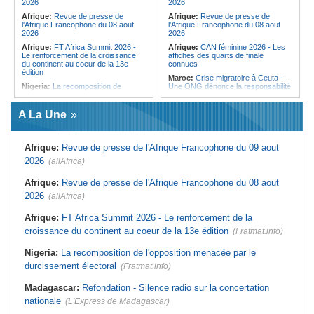
2026
2026
Afrique:
Revue de presse de
Afrique:
Revue de presse de
l'Afrique Francophone du 08 aout
l'Afrique Francophone du 08 aout
2026
2026
Afrique:
FT Africa Summit 2026 -
Afrique:
CAN féminine 2026 - Les
Le renforcement de la croissance
affiches des quarts de finale
du continent au coeur de la 13e
connues
édition
Maroc:
Crise migratoire à Ceuta -
Nigeria:
La recomposition de
Une ONG dénonce la responsabilité
l'opposition menacée par le
de Rabat et de Madrid
durcissement électoral
Maroc:
Le Royaume prévoit la
A La Une
Afrique de l'Ouest:
Marché
construction d'une usine de
financier régional - Un bon plant
valorisation énergétique des
pour le secteur agricole
déchets à Casablanca
Afrique:
Revue de presse de l'Afrique Francophone du 09 aout
Afrique de l'Ouest:
Terrorisme,
Afrique:
Maroc - Afrique du Sud -
armes légères - L'ONU tire la
Les chiffres d'un quart de finale très
2026
(allAfrica)
sonnette d'alarme
attendu
Mali:
La Biennale sportive fait son
Afrique:
Élodie Nakkach (Maroc) -
Afrique:
Revue de presse de l'Afrique Francophone du 08 aout
retour après 36 ans d'interruption
« La finale de 2022, on l'utilise
2026
(allAfrica)
comme une expérience pour aller de
Guinée:
Nouvelle coupure des
l'avant »
réseaux sociaux, la sixième depuis
Afrique:
FT Africa Summit 2026 - Le renforcement de la
2023
Afrique:
Les statistiques clés avant
le quart de finale entre la Côte
croissance du continent au coeur de la 13e édition
(Fratmat.info)
Burkina Faso:
10e Cérémonial
d'Ivoire et l'Algérie
d'hommage militaire à Thomas
Sankara
Afrique:
Le Maroc et l'Afrique du
Nigeria:
La recomposition de l'opposition menacée par le
Sud se retrouvent quatre ans après
durcissement électoral
(Fratmat.info)
la finale
Madagascar:
Refondation - Silence radio sur la concertation
nationale
(L'Express de Madagascar)