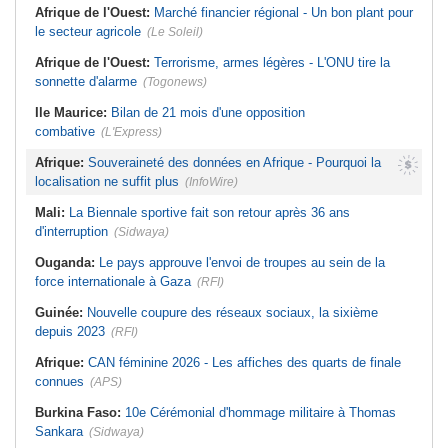
Afrique de l'Ouest:
Marché financier régional - Un bon plant pour
le secteur agricole
(Le Soleil)
Afrique de l'Ouest:
Terrorisme, armes légères - L'ONU tire la
sonnette d'alarme
(Togonews)
Ile Maurice:
Bilan de 21 mois d'une opposition
combative
(L'Express)
Afrique:
Souveraineté des données en Afrique - Pourquoi la
localisation ne suffit plus
(InfoWire)
Mali:
La Biennale sportive fait son retour après 36 ans
d'interruption
(Sidwaya)
Ouganda:
Le pays approuve l'envoi de troupes au sein de la
force internationale à Gaza
(RFI)
Guinée:
Nouvelle coupure des réseaux sociaux, la sixième
depuis 2023
(RFI)
Afrique:
CAN féminine 2026 - Les affiches des quarts de finale
connues
(APS)
Burkina Faso:
10e Cérémonial d'hommage militaire à Thomas
Sankara
(Sidwaya)