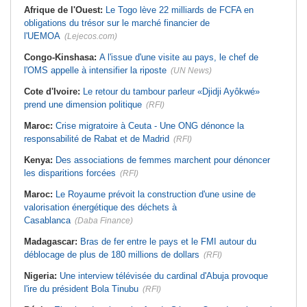
Afrique de l'Ouest:
Le Togo lève 22 milliards de FCFA en
obligations du trésor sur le marché financier de
l'UEMOA
(Lejecos.com)
Congo-Kinshasa:
A l'issue d'une visite au pays, le chef de
l'OMS appelle à intensifier la riposte
(UN News)
Cote d'Ivoire:
Le retour du tambour parleur «Djidji Ayôkwé»
prend une dimension politique
(RFI)
Maroc:
Crise migratoire à Ceuta - Une ONG dénonce la
responsabilité de Rabat et de Madrid
(RFI)
Kenya:
Des associations de femmes marchent pour dénoncer
les disparitions forcées
(RFI)
Maroc:
Le Royaume prévoit la construction d'une usine de
valorisation énergétique des déchets à
Casablanca
(Daba Finance)
Madagascar:
Bras de fer entre le pays et le FMI autour du
déblocage de plus de 180 millions de dollars
(RFI)
Nigeria:
Une interview télévisée du cardinal d'Abuja provoque
l'ire du président Bola Tinubu
(RFI)