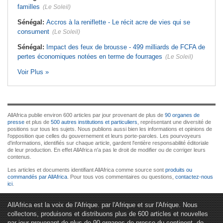
familles
(Le Soleil)
Sénégal:
Accros à la reniflette - Le récit acre de vies qui se
consument
(Le Soleil)
Sénégal:
Impact des feux de brousse - 499 milliards de FCFA de
pertes économiques notées en terme de fourrages
(Le Soleil)
Voir Plus »
AllAfrica publie environ 600 articles par jour provenant de plus de
90 organes de
presse
et plus de
500 autres institutions et particuliers
, représentant une diversité de
positions sur tous les sujets. Nous publions aussi bien les informations et opinions de
l'opposition que celles du gouvernement et leurs porte-paroles. Les pourvoyeurs
d'informations, identifiés sur chaque article, gardent l'entière responsabilité éditoriale
de leur production. En effet AllAfrica n'a pas le droit de modifier ou de corriger leurs
contenus.
Les articles et documents identifiant AllAfrica comme source sont
produits ou
commandés par AllAfrica
. Pour tous vos commentaires ou questions,
contactez-nous
ici
.
AllAfrica est la voix de l'Afrique. par l'Afrique et sur l'Afrique. Nous
collectons, produisons et distribuons plus de 600 articles et nouvelles
par jour provenant de plus de 90 organes de presse du continent, de