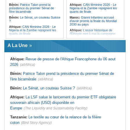
l'Égypte - Exploiter la région par tous
politique 2026
Bénin:
Patrice Talon prend la
Afrique:
CAN féminine 2026 - Le
les moyens, entraver la coopération
présidence du premier Sénat de
Nigeria et la Zambie rejoignent les
Congo-Kinshasa:
Gratien de
équitable par tous les moyens
l'ère bicamérale
quarts de finale
Saint-Nicolas Iracan - « Je ne
soutiendrai jamais un dialogue
Bénin:
Le Sénat, un couteau Suisse
Maroc:
Gianni Infantino accusé
destiné au partage du pouvoir ou à
?
d'avoir promis la finale du Mondial
la légitimation des groupes armés »
2030 au pays
Afrique:
CAN féminine 2026 - Le
Nigeria et la Zambie rejoignent les
Afrique:
L'essor historique de
quarts de finale
l'Éthiopie met à mal la campagne
d'hostilité menée par Le Caire
Afrique:
Le continent, plaque
tournante des faux ordres de
Algérie:
France - L'affaire Mehdi
A La Une
virement
Laribi relance la coopération
policière contre le narcotrafic
Mali:
Achat d'un avion présidentiel -
La Cour suprême confirme la
Tunisie:
Au pays - 6 morts et 18
Afrique:
Revue de presse de l'Afrique Francophone du 06 aout
condamnation de l'ex-ministre de
blessés dans un grave accident de
l'Économie
la route
2026
(allAfrica)
Guinée:
Le pays demande à la
Tunisie:
Une maison entièrement
France la restitution du crâne de
calcinée à Moknine après le
Bénin:
Patrice Talon prend la présidence du premier Sénat de
Bokar Biro et de trois de ses
rétablissement du courant
l'ère bicamérale
proches
(allAfrica)
Afrique:
Ligue des Champions de la
Bénin:
Le nouveau Sénat élit son
CAF - L'Espérance exemptée au
Bénin:
Le Sénat, un couteau Suisse ?
(allAfrica)
premier président
premier tour, le Club Africain hérite
du Djoliba AC
Cote d'Ivoire:
Protection de
Afrique:
La LSF salue le lancement du premier ETF obligataire
l'environnement - La Roots Wild
Tunisie:
Crise sanitaire au pays -
Foundation distinguée au Grand Prix
L'OMS alerte sur une hausse
souverain africain (USD) disponible en
Nelson Mandela
incontrôlable d'Ebola
Europe
(The Liquidity and Sustainability Facility)
Tanzanie:
Le textile au cœur de la relance de la filière
coton
(Bird Story Agency)