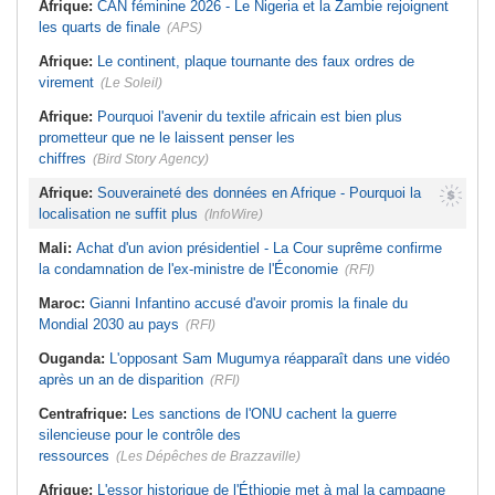
Afrique:
CAN féminine 2026 - Le Nigeria et la Zambie rejoignent
les quarts de finale
(APS)
Afrique:
Le continent, plaque tournante des faux ordres de
virement
(Le Soleil)
Afrique:
Pourquoi l'avenir du textile africain est bien plus
prometteur que ne le laissent penser les
chiffres
(Bird Story Agency)
Afrique:
Souveraineté des données en Afrique - Pourquoi la
localisation ne suffit plus
(InfoWire)
Mali:
Achat d'un avion présidentiel - La Cour suprême confirme
la condamnation de l'ex-ministre de l'Économie
(RFI)
Maroc:
Gianni Infantino accusé d'avoir promis la finale du
Mondial 2030 au pays
(RFI)
Ouganda:
L'opposant Sam Mugumya réapparaît dans une vidéo
après un an de disparition
(RFI)
Centrafrique:
Les sanctions de l'ONU cachent la guerre
silencieuse pour le contrôle des
ressources
(Les Dépêches de Brazzaville)
Afrique:
L'essor historique de l'Éthiopie met à mal la campagne