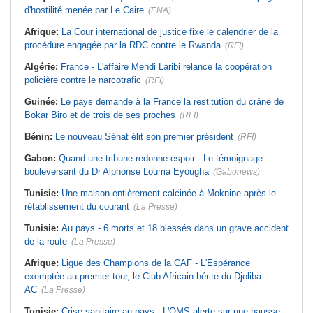
d'hostilité menée par Le Caire
(ENA)
Afrique:
La Cour international de justice fixe le calendrier de la
procédure engagée par la RDC contre le Rwanda
(RFI)
Algérie:
France - L'affaire Mehdi Laribi relance la coopération
policière contre le narcotrafic
(RFI)
Guinée:
Le pays demande à la France la restitution du crâne de
Bokar Biro et de trois de ses proches
(RFI)
Bénin:
Le nouveau Sénat élit son premier président
(RFI)
Gabon:
Quand une tribune redonne espoir - Le témoignage
bouleversant du Dr Alphonse Louma Eyougha
(Gabonews)
Tunisie:
Une maison entièrement calcinée à Moknine après le
rétablissement du courant
(La Presse)
Tunisie:
Au pays - 6 morts et 18 blessés dans un grave accident
de la route
(La Presse)
Afrique:
Ligue des Champions de la CAF - L'Espérance
exemptée au premier tour, le Club Africain hérite du Djoliba
AC
(La Presse)
Tunisie:
Crise sanitaire au pays - L'OMS alerte sur une hausse