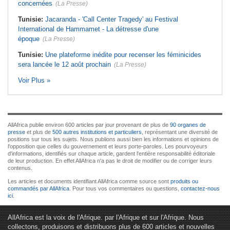
concernées
(La Presse)
Tunisie:
Jacaranda - 'Call Center Tragedy' au Festival
International de Hammamet - La détresse d'une
époque
(La Presse)
Tunisie:
Une plateforme inédite pour recenser les féminicides
sera lancée le 12 août prochain
(La Presse)
Voir Plus »
AllAfrica publie environ 600 articles par jour provenant de plus de
90 organes de
presse
et plus de
500 autres institutions et particuliers
, représentant une diversité de
positions sur tous les sujets. Nous publions aussi bien les informations et opinions de
l'opposition que celles du gouvernement et leurs porte-paroles. Les pourvoyeurs
d'informations, identifiés sur chaque article, gardent l'entière responsabilité éditoriale
de leur production. En effet AllAfrica n'a pas le droit de modifier ou de corriger leurs
contenus.
Les articles et documents identifiant AllAfrica comme source sont
produits ou
commandés par AllAfrica
. Pour tous vos commentaires ou questions,
contactez-nous
ici
.
AllAfrica est la voix de l'Afrique. par l'Afrique et sur l'Afrique. Nous
collectons, produisons et distribuons plus de 600 articles et nouvelles