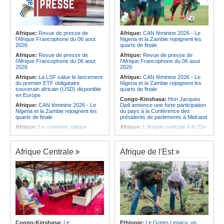
Afrique:
Revue de presse de
Afrique:
CAN féminine 2026 - Le
l'Afrique Francophone du 06 aout
Nigeria et la Zambie rejoignent les
2026
quarts de finale
Afrique:
Revue de presse de
Afrique:
Revue de presse de
l'Afrique Francophone du 06 aout
l'Afrique Francophone du 06 aout
2026
2026
Afrique:
La LSF salue le lancement
Afrique:
CAN féminine 2026 - Le
du premier ETF obligataire
Nigeria et la Zambie rejoignent les
souverain africain (USD) disponible
quarts de finale
en Europe
Congo-Kinshasa:
Hon Jacques
Afrique:
CAN féminine 2026 - Le
Djoli annonce une forte participation
Nigeria et la Zambie rejoignent les
du pays à la Conférence des
quarts de finale
présidents de parlements à Midrand
Afrique:
Le continent, plaque
Afrique:
L'Angola participe à la 21e
tournante des faux ordres de
réunion du Partenariat Afrique-
virement
Monde arabe au Caire
Afrique:
Pourquoi l'avenir du textile
Afrique:
CAN féminine - La Côte
Afrique Centrale
Afrique de l'Est
africain est bien plus prometteur que
d'Ivoire affrontera l'Algérie et le
ne le laissent penser les chiffres
Maroc fera face à l'Afrique du Sud
en quarts
Afrique:
L'essor historique de
l'Éthiopie met à mal la campagne
Afrique:
Revue de presse de
d'hostilité menée par Le Caire
l'Afrique francophone du 05 août
2026
Afrique:
La Cour international de
justice fixe le calendrier de la
Afrique:
L'Angola et l'UA préparent
procédure engagée par la RDC
le sommet sur la prévention et la
contre le Rwanda
résolution des conflits
Afrique:
Ligue des Champions de la
Angola:
Le paiement échelonné
Congo-Kinshasa:
Le
Ethiopie:
Le Green Legacy, un