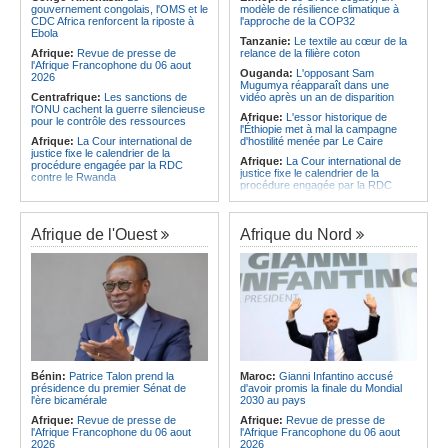
CAF - L'Espérance exemptée au
des services touristiques démarre
gouvernement congolais, l'OMS et le
modèle de résilience climatique à
premier tour, le Club Africain hérite
ce jeudi
CDC Africa renforcent la riposte à
l'approche de la COP32
du Djoliba AC
Ebola
Angola:
Jiu-jitsu - Le pays
Tanzanie:
Le textile au cœur de la
Afrique:
Un consortium européen
décroche une troisième médaille à
Afrique:
Revue de presse de
relance de la filière coton
développe un modèle de production
Abou Dabi
l'Afrique Francophone du 06 aout
Ouganda:
L'opposant Sam
novateur pour les ingrédients
2026
Mugumya réapparaît dans une
pharmaceutiques actifs, une
Centrafrique:
Les sanctions de
vidéo après un an de disparition
opportunité pour le pays
l'ONU cachent la guerre silencieuse
Afrique:
L'essor historique de
pour le contrôle des ressources
l'Éthiopie met à mal la campagne
Afrique:
La Cour international de
d'hostilité menée par Le Caire
justice fixe le calendrier de la
Afrique:
La Cour international de
procédure engagée par la RDC
justice fixe le calendrier de la
contre le Rwanda
procédure engagée par la RDC
Gabon:
Quand une tribune redonne
contre le Rwanda
espoir - Le témoignage bouleversant
Ethiopie:
Addis-Abeba - L'église
du Dr Alphonse Louma Eyougha
d'Afrique lance officiellement son
Afrique de l'Ouest
Afrique du Nord
Congo-Kinshasa:
Plan stratégique
'cheminement' vers la grande
triennal 2026-2028 - L'IGF place la
Assemblée de 2028
digitalisation au coeur des réformes
Afrique de l'Est:
Le pari du régime
!
érythréen - Pousser le Tigray vers
Congo-Kinshasa:
RDC - Félix
une zone tampon dans le cadre
Tshisekedi place le CEFOCK au
d'une nouvelle guerre par
coeur de bataille de l'appropriation
procuration
du Génocost !
Ethiopie:
Le Premier ministre Abiy
Congo-Kinshasa:
Matadi - Le
inaugure le nouveau terminal de
Kongo Central lance la campagne
l'aéroport international de Bahir Dar
Bénin:
Patrice Talon prend la
Maroc:
Gianni Infantino accusé
de sensibilisation au deuxième
Afrique:
La Croix-Rouge
présidence du premier Sénat de
d'avoir promis la finale du Mondial
Recensement général de la
éthiopienne appelle à une
l'ère bicamérale
2030 au pays
population et de l'habitat
mobilisation accrue des ressources
Afrique:
Revue de presse de
Afrique:
Revue de presse de
Congo-Kinshasa:
Le VPM Shabani
locales en Afrique
l'Afrique Francophone du 06 aout
l'Afrique Francophone du 06 aout
remet aux organisations politiques la
Afrique de l'Est:
Le vrai visage de
2026
2026
directive ministérielle de l'année