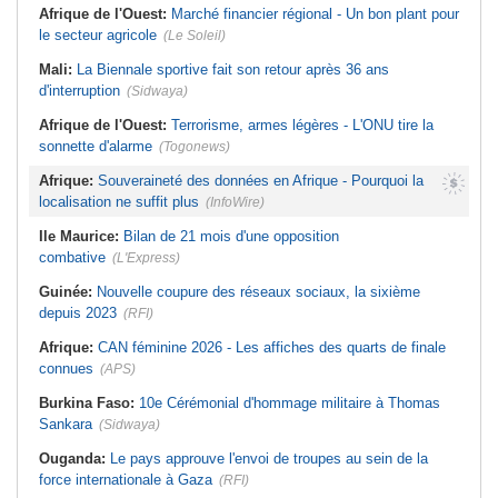
Afrique de l'Ouest:
Marché financier régional - Un bon plant pour
le secteur agricole
(Le Soleil)
Mali:
La Biennale sportive fait son retour après 36 ans
d'interruption
(Sidwaya)
Afrique de l'Ouest:
Terrorisme, armes légères - L'ONU tire la
sonnette d'alarme
(Togonews)
Afrique:
Souveraineté des données en Afrique - Pourquoi la
localisation ne suffit plus
(InfoWire)
Ile Maurice:
Bilan de 21 mois d'une opposition
combative
(L'Express)
Guinée:
Nouvelle coupure des réseaux sociaux, la sixième
depuis 2023
(RFI)
Afrique:
CAN féminine 2026 - Les affiches des quarts de finale
connues
(APS)
Burkina Faso:
10e Cérémonial d'hommage militaire à Thomas
Sankara
(Sidwaya)
Ouganda:
Le pays approuve l'envoi de troupes au sein de la
force internationale à Gaza
(RFI)