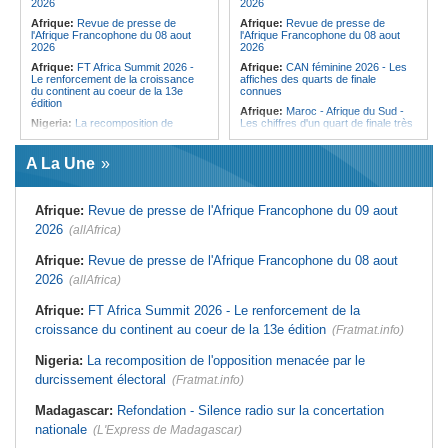
2026
2026
Afrique:
Revue de presse de
Afrique:
Revue de presse de
l'Afrique Francophone du 08 aout
l'Afrique Francophone du 08 aout
2026
2026
Afrique:
FT Africa Summit 2026 -
Afrique:
CAN féminine 2026 - Les
Le renforcement de la croissance
affiches des quarts de finale
du continent au coeur de la 13e
connues
édition
Afrique:
Maroc - Afrique du Sud -
Nigeria:
La recomposition de
Les chiffres d'un quart de finale très
l'opposition menacée par le
attendu
durcissement électoral
Afrique:
Élodie Nakkach (Maroc) -
A La Une
Afrique de l'Ouest:
Marché
« La finale de 2022, on l'utilise
financier régional - Un bon plant
comme une expérience pour aller de
pour le secteur agricole
l'avant »
Afrique:
Revue de presse de l'Afrique Francophone du 09 aout
Mali:
La Biennale sportive fait son
Afrique:
Les statistiques clés avant
retour après 36 ans d'interruption
le quart de finale entre la Côte
2026
(allAfrica)
d'Ivoire et l'Algérie
Afrique de l'Ouest:
Terrorisme,
armes légères - L'ONU tire la
Afrique:
Le Maroc et l'Afrique du
Afrique:
Revue de presse de l'Afrique Francophone du 08 aout
sonnette d'alarme
Sud se retrouvent quatre ans après
2026
(allAfrica)
la finale
Guinée:
Nouvelle coupure des
réseaux sociaux, la sixième depuis
Afrique:
Côte d'Ivoire - Algérie, un
Afrique:
FT Africa Summit 2026 - Le renforcement de la
2023
duel de contrastes
croissance du continent au coeur de la 13e édition
(Fratmat.info)
Burkina Faso:
10e Cérémonial
Afrique:
AfroBasket U18 - Le
d'hommage militaire à Thomas
Sénégal bat la Tunisie et prend le
Sankara
quart
Nigeria:
La recomposition de l'opposition menacée par le
durcissement électoral
(Fratmat.info)
Madagascar:
Refondation - Silence radio sur la concertation
nationale
(L'Express de Madagascar)