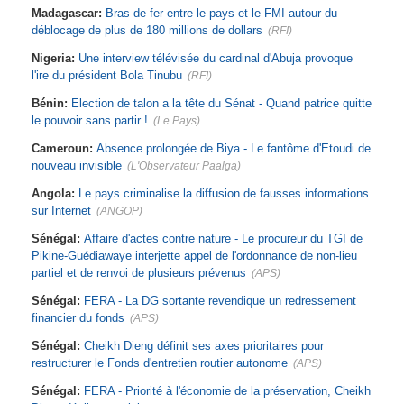
Madagascar:
Bras de fer entre le pays et le FMI autour du
déblocage de plus de 180 millions de dollars
(RFI)
Nigeria:
Une interview télévisée du cardinal d'Abuja provoque
l'ire du président Bola Tinubu
(RFI)
Bénin:
Election de talon a la tête du Sénat - Quand patrice quitte
le pouvoir sans partir !
(Le Pays)
Cameroun:
Absence prolongée de Biya - Le fantôme d'Etoudi de
nouveau invisible
(L'Observateur Paalga)
Angola:
Le pays criminalise la diffusion de fausses informations
sur Internet
(ANGOP)
Sénégal:
Affaire d'actes contre nature - Le procureur du TGI de
Pikine-Guédiawaye interjette appel de l'ordonnance de non-lieu
partiel et de renvoi de plusieurs prévenus
(APS)
Sénégal:
FERA - La DG sortante revendique un redressement
financier du fonds
(APS)
Sénégal:
Cheikh Dieng définit ses axes prioritaires pour
restructurer le Fonds d'entretien routier autonome
(APS)
Sénégal:
FERA - Priorité à l'économie de la préservation, Cheikh