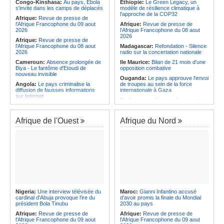
Afrique:
Élodie Nakkach (Maroc) -
national
Congo-Kinshasa:
Au pays, Ebola
Ethiopie:
Le Green Legacy, un
« La finale de 2022, on l'utilise
s'invite dans les camps de déplacés
modèle de résilience climatique à
Angola:
Le Wiliete échoue en demi-
comme une expérience pour aller de
l'approche de la COP32
finales du championnat national
Afrique:
Revue de presse de
l'avant »
féminin
l'Afrique Francophone du 09 aout
Afrique:
Revue de presse de
Afrique:
Les statistiques clés avant
2026
l'Afrique Francophone du 08 aout
le quart de finale entre la Côte
2026
Afrique:
Revue de presse de
d'Ivoire et l'Algérie
l'Afrique Francophone du 08 aout
Madagascar:
Refondation - Silence
2026
radio sur la concertation nationale
Cameroun:
Absence prolongée de
Ile Maurice:
Bilan de 21 mois d'une
Biya - Le fantôme d'Etoudi de
opposition combative
nouveau invisible
Ouganda:
Le pays approuve l'envoi
Angola:
Le pays criminalise la
de troupes au sein de la force
diffusion de fausses informations
internationale à Gaza
sur Internet
Madagascar:
Bras de fer entre le
Congo-Brazzaville:
Concours de
pays et le FMI autour du déblocage
musique 'Talents +' - La liste des
de plus de 180 millions de dollars
participants publiée
Afrique de l'Ouest
Afrique du Nord
Kenya:
Des associations de
Congo-Brazzaville:
Coupe du
femmes marchent pour dénoncer
Congo de football - JST, Inter, Cara
les disparitions forcées
et V Club qualifiés pour les demi-
Afrique:
La CEA renforce les
finales
capacités des parlementaires de
Congo-Brazzaville:
Lutte contre la
l'Afrique de l'Est
corruption - Les parlementaires
Congo-Kinshasa:
Après l'accord
sensibilisés
avec une branche des FDLR, les
Congo-Brazzaville:
Santé publique
zones d'ombre persistent
- Ollombo réceptionne son hôpital de
Sud-Soudan:
Le pays à la croisée
référence
Nigeria:
Une interview télévisée du
Maroc:
Gianni Infantino accusé
des chemins, alerte l'ONU
cardinal d'Abuja provoque l'ire du
d'avoir promis la finale du Mondial
Congo-Brazzaville:
Lutte contre
président Bola Tinubu
2030 au pays
les épidémies - Les employés de la
maison de retraite Kambissi en
Afrique:
Revue de presse de
Afrique:
Revue de presse de
formation
l'Afrique Francophone du 09 aout
l'Afrique Francophone du 09 aout