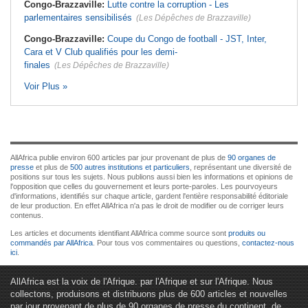
Congo-Brazzaville:
Lutte contre la corruption - Les
parlementaires sensibilisés
(Les Dépêches de Brazzaville)
Congo-Brazzaville:
Coupe du Congo de football - JST, Inter,
Cara et V Club qualifiés pour les demi-
finales
(Les Dépêches de Brazzaville)
Voir Plus »
AllAfrica publie environ 600 articles par jour provenant de plus de
90 organes de
presse
et plus de
500 autres institutions et particuliers
, représentant une diversité de
positions sur tous les sujets. Nous publions aussi bien les informations et opinions de
l'opposition que celles du gouvernement et leurs porte-paroles. Les pourvoyeurs
d'informations, identifiés sur chaque article, gardent l'entière responsabilité éditoriale
de leur production. En effet AllAfrica n'a pas le droit de modifier ou de corriger leurs
contenus.
Les articles et documents identifiant AllAfrica comme source sont
produits ou
commandés par AllAfrica
. Pour tous vos commentaires ou questions,
contactez-nous
ici
.
AllAfrica est la voix de l'Afrique. par l'Afrique et sur l'Afrique. Nous
collectons, produisons et distribuons plus de 600 articles et nouvelles
par jour provenant de plus de 90 organes de presse du continent, de