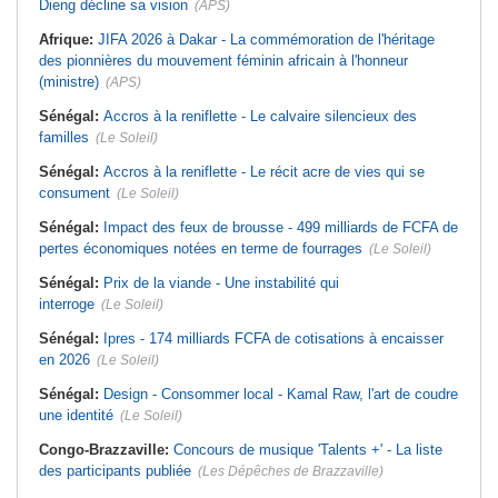
Dieng décline sa vision
(APS)
Afrique:
JIFA 2026 à Dakar - La commémoration de l'héritage
des pionnières du mouvement féminin africain à l'honneur
(ministre)
(APS)
Sénégal:
Accros à la reniflette - Le calvaire silencieux des
familles
(Le Soleil)
Sénégal:
Accros à la reniflette - Le récit acre de vies qui se
consument
(Le Soleil)
Sénégal:
Impact des feux de brousse - 499 milliards de FCFA de
pertes économiques notées en terme de fourrages
(Le Soleil)
Sénégal:
Prix de la viande - Une instabilité qui
interroge
(Le Soleil)
Sénégal:
Ipres - 174 milliards FCFA de cotisations à encaisser
en 2026
(Le Soleil)
Sénégal:
Design - Consommer local - Kamal Raw, l'art de coudre
une identité
(Le Soleil)
Congo-Brazzaville:
Concours de musique 'Talents +' - La liste
des participants publiée
(Les Dépêches de Brazzaville)