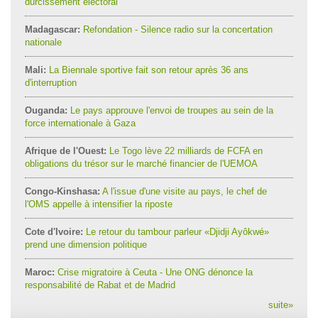
durcissement électoral
Madagascar:
Refondation - Silence radio sur la concertation
nationale
Mali:
La Biennale sportive fait son retour après 36 ans
d'interruption
Ouganda:
Le pays approuve l'envoi de troupes au sein de la
force internationale à Gaza
Afrique de l'Ouest:
Le Togo lève 22 milliards de FCFA en
obligations du trésor sur le marché financier de l'UEMOA
Congo-Kinshasa:
A l'issue d'une visite au pays, le chef de
l'OMS appelle à intensifier la riposte
Cote d'Ivoire:
Le retour du tambour parleur «Djidji Ayôkwé»
prend une dimension politique
Maroc:
Crise migratoire à Ceuta - Une ONG dénonce la
responsabilité de Rabat et de Madrid
suite
»