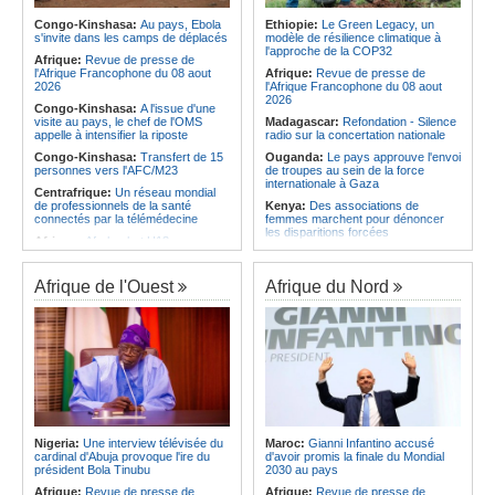
Angola:
Le pays criminalise la
Afrique:
Le roman-photo de la
diffusion de fausses informations
Congo-Kinshasa:
Au pays, Ebola
Ethiopie:
Le Green Legacy, un
phase de groupes de la
sur Internet
s'invite dans les camps de déplacés
modèle de résilience climatique à
TotalEnergies CAF Coupe d'Afrique
l'approche de la COP32
Afrique:
Revue de presse de
Afrique:
Revue de presse de
Féminine, Maroc 2026
l'Afrique francophone du 07 août
l'Afrique Francophone du 08 aout
Afrique:
Revue de presse de
Afrique:
Présentation du Groupe
2026
2026
l'Afrique Francophone du 08 aout
d'Étude Technique (TSG) de la
2026
Congo-Kinshasa:
A l'issue d'une
TotalEnergies CAF Coupe d'Afrique
visite au pays, le chef de l'OMS
Madagascar:
Refondation - Silence
des Nations Féminine, Maroc 2026
appelle à intensifier la riposte
radio sur la concertation nationale
Congo-Kinshasa:
Transfert de 15
Ouganda:
Le pays approuve l'envoi
personnes vers l'AFC/M23
de troupes au sein de la force
internationale à Gaza
Centrafrique:
Un réseau mondial
de professionnels de la santé
Kenya:
Des associations de
connectés par la télémédecine
femmes marchent pour dénoncer
les disparitions forcées
Afrique:
Afrobasket U18 -
Madagascar valide son ticket pour
Afrique:
La CEA renforce les
les quarts
capacités des parlementaires de
l'Afrique de l'Est
Afrique de l'Ouest
Afrique du Nord
Congo-Brazzaville:
Assainissement et développement
Madagascar:
Danse - La création
local - Les Nations unies réitèrent
chorégraphique rassemble ses
leur soutien au pays
adeptes
Angola:
Le ministre Téte António
Madagascar:
Média - Mort subite
préoccupé par les fonds angolais
de Sitraka Rakotobe
bloqués en Suisse
Madagascar:
Les reins solides
Angola:
Le Vietnam souhaite élargir
Madagascar:
Vol à la tire - Un
sa coopération économique avec le
groupe de six femmes se retrouve
pays
en prison
Nigeria:
Une interview télévisée du
Maroc:
Gianni Infantino accusé
Angola:
Le Président de la
cardinal d'Abuja provoque l'ire du
d'avoir promis la finale du Mondial
République appelle les nouveaux
président Bola Tinubu
2030 au pays
responsables à renforcer l'action de
l'Exécutif
Afrique:
Revue de presse de
Afrique:
Revue de presse de