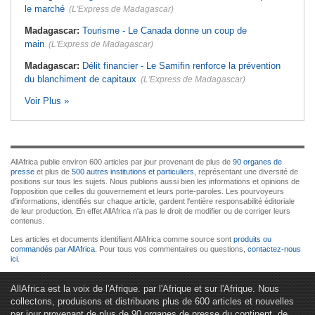
le marché
(L'Express de Madagascar)
Madagascar:
Tourisme - Le Canada donne un coup de
main
(L'Express de Madagascar)
Madagascar:
Délit financier - Le Samifin renforce la prévention
du blanchiment de capitaux
(L'Express de Madagascar)
Voir Plus »
AllAfrica publie environ 600 articles par jour provenant de plus de
90 organes de
presse
et plus de
500 autres institutions et particuliers
, représentant une diversité de
positions sur tous les sujets. Nous publions aussi bien les informations et opinions de
l'opposition que celles du gouvernement et leurs porte-paroles. Les pourvoyeurs
d'informations, identifiés sur chaque article, gardent l'entière responsabilité éditoriale
de leur production. En effet AllAfrica n'a pas le droit de modifier ou de corriger leurs
contenus.
Les articles et documents identifiant AllAfrica comme source sont
produits ou
commandés par AllAfrica
. Pour tous vos commentaires ou questions,
contactez-nous
ici
.
AllAfrica est la voix de l'Afrique. par l'Afrique et sur l'Afrique. Nous
collectons, produisons et distribuons plus de 600 articles et nouvelles
par jour provenant de plus de 90 organes de presse du continent, de