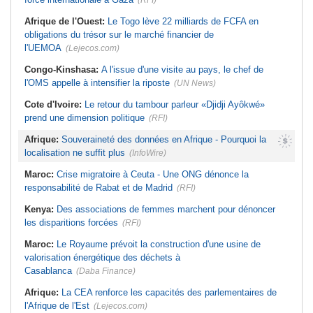
(RFI)
Afrique de l'Ouest:
Le Togo lève 22 milliards de FCFA en
obligations du trésor sur le marché financier de
l'UEMOA
(Lejecos.com)
Congo-Kinshasa:
A l'issue d'une visite au pays, le chef de
l'OMS appelle à intensifier la riposte
(UN News)
Cote d'Ivoire:
Le retour du tambour parleur «Djidji Ayôkwé»
prend une dimension politique
(RFI)
Afrique:
Souveraineté des données en Afrique - Pourquoi la
localisation ne suffit plus
(InfoWire)
Maroc:
Crise migratoire à Ceuta - Une ONG dénonce la
responsabilité de Rabat et de Madrid
(RFI)
Kenya:
Des associations de femmes marchent pour dénoncer
les disparitions forcées
(RFI)
Maroc:
Le Royaume prévoit la construction d'une usine de
valorisation énergétique des déchets à
Casablanca
(Daba Finance)
Afrique:
La CEA renforce les capacités des parlementaires de
l'Afrique de l'Est
(Lejecos.com)