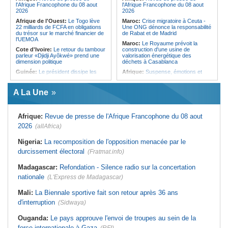
l'Afrique Francophone du 08 aout
l'Afrique Francophone du 08 aout
2026
2026
Afrique de l'Ouest:
Le Togo lève
Maroc:
Crise migratoire à Ceuta -
22 milliards de FCFA en obligations
Une ONG dénonce la responsabilité
du trésor sur le marché financier de
de Rabat et de Madrid
l'UEMOA
Maroc:
Le Royaume prévoit la
Cote d'Ivoire:
Le retour du tambour
construction d'une usine de
parleur «Djidji Ayôkwé» prend une
valorisation énergétique des
dimension politique
déchets à Casablanca
Guinée:
Le président dissipe les
Afrique:
Suspense, émotions et
doutes concernant son état de
exploits - Les huit quarts de
santé dans un message publié sur X
finalistes de la CAN Féminine
TotalEnergies CAF Maroc 2026 sont
A La Une
Sénégal:
Des artistes outillés à
connus
l'élaboration des projets culturels
bancables
Afrique:
CAN Féminine 2026 -
Priscille Kreto, la sérénité avant le
Afrique:
Revue de presse de l'Afrique Francophone du 08 aout
Sénégal:
La 2e édition de la 'Soirée
grand rendez-vous face à l'Algérie
du football au Sénégal' prévue mardi
2026
(allAfrica)
à Dakar
Afrique:
Le roman-photo de la
phase de groupes de la
Sénégal:
JOJ Dakar 2026 - La
Nigeria:
La recomposition de l'opposition menacée par le
TotalEnergies CAF Coupe d'Afrique
Banque mondiale salue les
Féminine, Maroc 2026
durcissement électoral
préparatifs et l'expertise du Comité
(Fratmat.info)
d'organisation
Afrique:
Présentation du Groupe
d'Étude Technique (TSG) de la
Madagascar:
Refondation - Silence radio sur la concertation
Sénégal:
Soins prénataux
TotalEnergies CAF Coupe d'Afrique
d'urgence - L'Etat vise à rendre
des Nations Féminine, Maroc 2026
nationale
(L'Express de Madagascar)
opérationnels 32 blocs opératoires
d'ici à 2027
Maroc:
Au-délà du communiqué -
Mali:
La Biennale sportive fait son retour après 36 ans
Ce que révèle le discours du
Sénégal:
Assurance islamique - Le
ministère de l'Intérieur sur la crise
d'interruption
FDMI signe une convention de
(Sidwaya)
de Sebta
financement avec SEN Assurance
Vie
Afrique:
AfroBasket U18 (F) - Le
Ouganda:
Le pays approuve l'envoi de troupes au sein de la
Sénégal craque au 3e quart-temps
et s'incline face à la Tunisie (44-43)
force internationale à Gaza