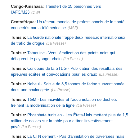
Congo-Kinshasa:
Transfert de 15 personnes vers
l'AFC/M23
(DW)
Centrafrique:
Un réseau mondial de professionnels de la santé
connectés par la télémédecine
(MSF)
Tunisie:
La Garde nationale frappe deux réseaux internationaux
de trafic de drogue
(La Presse)
Tunisie:
Tataouine - Vers l'éradication des points noirs qui
défigurent le paysage urbain
(La Presse)
Tunisie:
Concours de la STEG - Publication des résultats des
épreuves écrites et convocations pour les oraux
(La Presse)
Tunisie:
Nabeul - Saisie de 3,5 tonnes de farine subventionnée
dans une boulangerie
(La Presse)
Tunisie:
TGM - Les incivilités et l'accumulation de déchets
freinent la modernisation de la ligne
(La Presse)
Tunisie:
Phosphate tunisien - Les États-Unis mettent plus de 1,5
million de dollars sur la table pour attirer l'investissement
privé
(La Presse)
Tunisie:
La CTN dément - Pas d'annulation de traversées mais