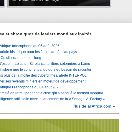
rica et chroniques de leaders mondiaux invités
'Afrique francophone du 05 août 2026
lariale historique pour les forces armées au pays
e silence qui en dit long
'espoir - Le coton Bt relance la filière cotonnière à Lamu
histoire que le continent a toujours eu besoin de raconter
is plus de la moitié des cybercrimes, alerte INTERPOL
rmer ses revenus miniers en moteur de développement
'Afrique Francophone du 04 aout 2026
 resté en retrait pendant la crise qui a secoué le football mondial
elligence artificielle avec le lancement de la « Senegal AI Factory »
Plus de allAfrica.com »