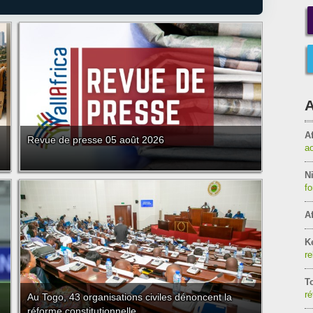
A
Af
Revue de presse 05 août 2026
a
Ni
f
Af
K
re
T
ré
Au Togo, 43 organisations civiles dénoncent la
réforme constitutionnelle