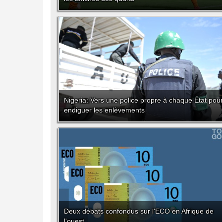
Nigeria: Vers une police propre à chaque État pou
endiguer les enlèvements
Deux débats confondus sur l'ECO en Afrique de
l'ouest