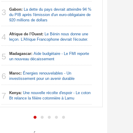
Nigeria:
3
Gabon:
La dette du pays devrait atteindre 94 %
grande in
3
du PIB après l'émission d'un euro-obligataire de
920 millions de dollars
Nigeria:
4
pour les 
Afrique de l'Ouest:
Le Bénin nous donne une
4
leçon. L'Afrique Francophone devrait l'écouter.
Nigeria:
5
de lever 5
Madagascar:
Aide budgétaire - Le FMI reporte
5
introduct
un nouveau décaissement
Nigeria:
6
Maroc:
Énergies renouvelables - Un
- Une lueu
6
investissement pour un avenir durable
communau
Kenya:
Une nouvelle récolte d'espoir - Le coton
Afrique:
7
7
Bt relance la filière cotonnière à Lamu
Francopho