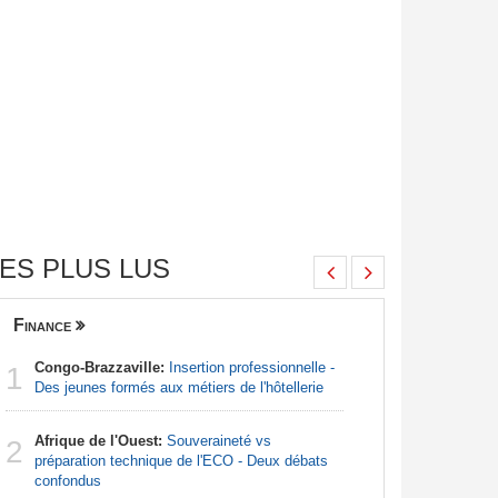
ES PLUS LUS
Finance
Nigeria
Congo-Brazzaville:
Insertion professionnelle -
Afrique:
1
1
Des jeunes formés aux métiers de l'hôtellerie
francopho
Afrique de l'Ouest:
Souveraineté vs
Nigeria:
2
2
préparation technique de l'ECO - Deux débats
pour endi
confondus