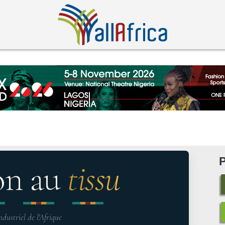
on au
tissu
ndustriel de l'Afrique