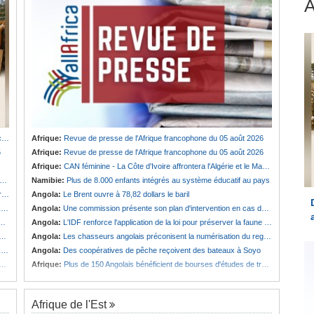
u
Afrique:
Revue de presse de l'Afrique francophone du 05 août 2026
6
Afrique:
Revue de presse de l'Afrique francophone du 05 août 2026
Afrique:
CAN féminine - La Côte d'Ivoire affrontera l'Algérie et le Maroc fera face à l'Afrique du Sud en quarts
Namibie:
Plus de 8.000 enfants intégrés au système éducatif au pays
e
Angola:
Le Brent ouvre à 78,82 dollars le baril
t
Angola:
Une commission présente son plan d'intervention en cas de catastrophe à Huambo
Angola:
L'IDF renforce l'application de la loi pour préserver la faune sauvage
Angola:
Les chasseurs angolais préconisent la numérisation du registre et des licences
s
Angola:
Des coopératives de pêche reçoivent des bateaux à Soyo
Afrique:
Plus de 150 Angolais bénéficient de bourses d'études de troisième cycle au Royaume-Uni
Afrique de l'Est