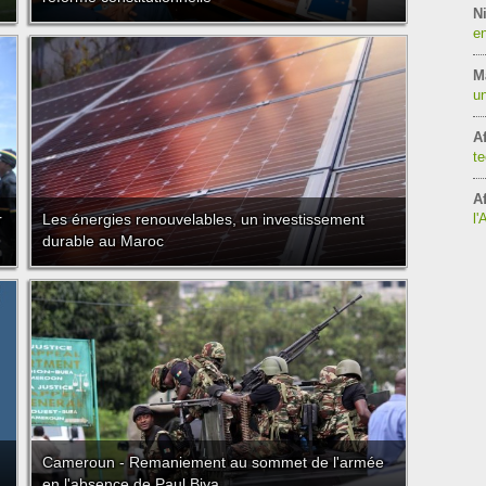
Ni
en
M
un
Af
te
Af
r
Les énergies renouvelables, un investissement
l'
durable au Maroc
Cameroun - Remaniement au sommet de l'armée
en l'absence de Paul Biya