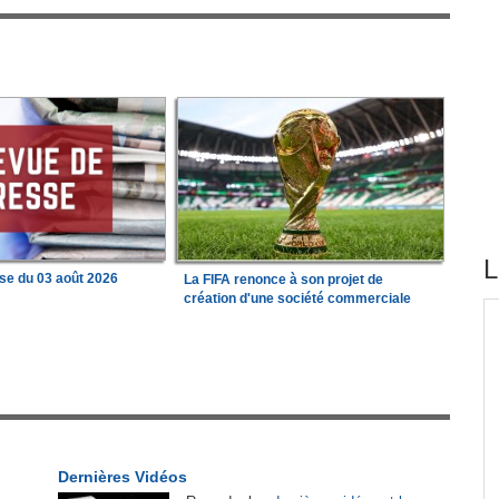
L
se du 03 août 2026
La FIFA renonce à son projet de
création d'une société commerciale
tirés du site
 État
Afrique:
Revue de presse de l'Afrique
1
francophone du 05 août 2026
tion
Afrique:
Visa US à 20 000 $ - 30 pays africains
2
sur la liste
Dernières Vidéos