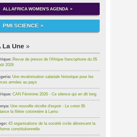
ALLAFRICA WOMEN'S AGENDA
PMI SCIENCE
 La Une
rique:
Revue de presse de l'Afrique francophone du 05
oût 2026
geria:
Une revalorisation salariale historique pour les
orces armées au pays
rique:
CAN Féminine 2026 - Ce silence qui en dit long
enya:
Une nouvelle récolte d'espoir - Le coton Bt
lance la filière cotonnière à Lamu
ogo:
43 organisations de la société civile dénoncent la
forme constitutionnelle