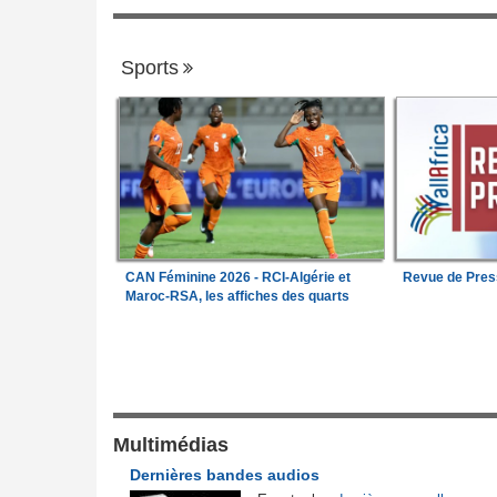
Sports
CAN Féminine 2026 - RCI-Algérie et
Revue de Pres
Maroc-RSA, les affiches des quarts
Justice et Lois
l'armée camerounaise
Nigeria:
Vers une police propre à chaque
1
pour endiguer les enlèvements
pesé sur la position
Cameroun:
Une campagne de sensibilisa
Multimédias
2
ste concernant les
menée dans les aéroports contre le trafic
Dernières bandes audios
ebta
d'espèces protégées