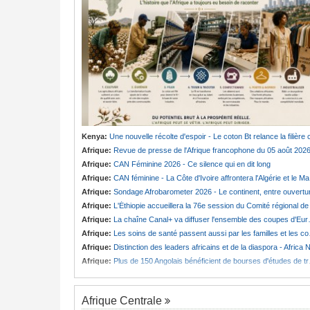
Kenya:
Une nouvelle récolte d'espoir - Le coton Bt relance la filière cotonnière à Lam
Afrique:
Revue de presse de l'Afrique francophone du 05 août 202
Afrique:
CAN Féminine 2026 - Ce silence qui en dit long
Afrique:
CAN féminine - La Côte d'Ivoire affrontera l'Algérie et le Maroc fera face à l'Afrique du Sud en quarts
Afrique:
Sondage Afrobarometer 2026 - Le continent, entre ouverture commerciale et défiance migratoir
Afrique:
L'Éthiopie accueillera la 76e session du Comité régional de l'OMS pour le continen
Afrique:
La chaîne Canal+ va diffuser l'ensemble des coupes d'Europe de football sur le continent
Afrique:
Les soins de santé passent aussi par les familles et les communautés
Afrique:
Distinction des leaders africains et de la diaspora - Africa Next Awards veut célébrer l'excellence africaine à Pari
Afrique:
Plus de 150 Angolais bénéficient de bourses d'études de troisième cycle au Royaume-Uni
Afrique Centrale