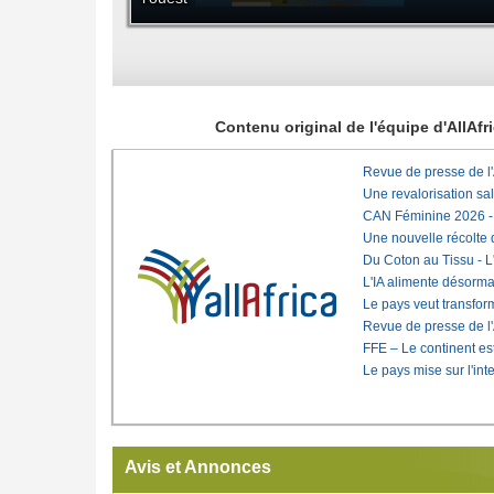
Contenu original de l'équipe d'AllAf
Revue de presse de l
Une revalorisation sa
CAN Féminine 2026 - C
Une nouvelle récolte d
Du Coton au Tissu - L'
L'IA alimente désorma
Le pays veut transfo
Revue de presse de l
FFE – Le continent est
Le pays mise sur l'int
Avis et Annonces