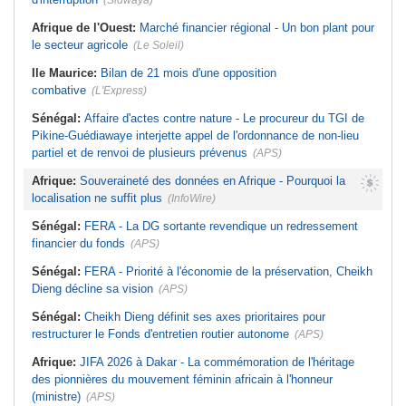
(Sidwaya)
Afrique de l'Ouest:
Marché financier régional - Un bon plant pour
le secteur agricole
(Le Soleil)
Ile Maurice:
Bilan de 21 mois d'une opposition
combative
(L'Express)
Sénégal:
Affaire d'actes contre nature - Le procureur du TGI de
Pikine-Guédiawaye interjette appel de l'ordonnance de non-lieu
partiel et de renvoi de plusieurs prévenus
(APS)
Afrique:
Souveraineté des données en Afrique - Pourquoi la
localisation ne suffit plus
(InfoWire)
Sénégal:
FERA - La DG sortante revendique un redressement
financier du fonds
(APS)
Sénégal:
FERA - Priorité à l'économie de la préservation, Cheikh
Dieng décline sa vision
(APS)
Sénégal:
Cheikh Dieng définit ses axes prioritaires pour
restructurer le Fonds d'entretien routier autonome
(APS)
Afrique:
JIFA 2026 à Dakar - La commémoration de l'héritage
des pionnières du mouvement féminin africain à l'honneur
(ministre)
(APS)