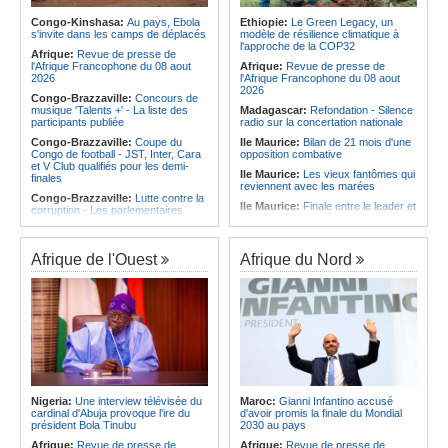
membre de la Commission de
d'Ivoire et l'Algérie
législation de l'ACNOA
Congo-Kinshasa:
Au pays, Ebola
Ethiopie:
Le Green Legacy, un
Afrique:
Le Maroc et l'Afrique du
s'invite dans les camps de déplacés
modèle de résilience climatique à
Angola:
Plus de 20 oeuvres
Sud se retrouvent quatre ans après
l'approche de la COP32
exposées pour l'anniversaire de
Afrique:
Revue de presse de
la finale
Kaniaki Cultural
l'Afrique Francophone du 08 aout
Afrique:
Revue de presse de
Afrique:
Côte d'Ivoire - Algérie, un
2026
l'Afrique Francophone du 08 aout
duel de contrastes
2026
Congo-Brazzaville:
Concours de
musique 'Talents +' - La liste des
Madagascar:
Refondation - Silence
participants publiée
radio sur la concertation nationale
Congo-Brazzaville:
Coupe du
Ile Maurice:
Bilan de 21 mois d'une
Congo de football - JST, Inter, Cara
opposition combative
et V Club qualifiés pour les demi-
Ile Maurice:
Les vieux fantômes qui
finales
reviennent avec les marées
Congo-Brazzaville:
Lutte contre la
Ile Maurice:
Finale entre le leader et
corruption - Les parlementaires
son dauphin
sensibilisés
Ile Maurice:
Roshi Bhadain -
Congo-Brazzaville:
Santé publique
«L'Alliance du changement, li mem
- Ollombo réceptionne son hôpital de
Afrique de l'Ouest
Afrique du Nord
gouvernma, li mem lopozision»
référence
Afrique:
Adrien Duval conserve
Congo-Brazzaville:
Lutte contre
son siège au Parlement panafricain
les épidémies - Les employés de la
maison de retraite Kambissi en
Ile Maurice:
Du lourd pour La Cure
formation
Waves, ASPL 2000 épargné
Congo-Brazzaville:
Distinction -
Madagascar:
Danse - La création
Darrel Ornelle Elion Assiana promue
chorégraphique rassemble ses
maître-assistant Cames
adeptes
Afrique:
Naomi Eto (Cameroun) - «
Face au Nigeria, nous donnerons
Nigeria:
Une interview télévisée du
Maroc:
Gianni Infantino accusé
tout sur le terrain. »
cardinal d'Abuja provoque l'ire du
d'avoir promis la finale du Mondial
président Bola Tinubu
2030 au pays
Cameroun:
Ngoh Ngoh, l'homme
qui signe à la place de Biya
Afrique:
Revue de presse de
Afrique:
Revue de presse de