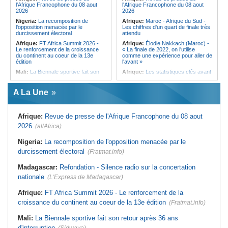
l'Afrique Francophone du 08 aout
l'Afrique Francophone du 08 aout
2026
2026
Nigeria:
La recomposition de
Afrique:
Maroc - Afrique du Sud -
l'opposition menacée par le
Les chiffres d'un quart de finale très
durcissement électoral
attendu
Afrique:
FT Africa Summit 2026 -
Afrique:
Élodie Nakkach (Maroc) -
Le renforcement de la croissance
« La finale de 2022, on l'utilise
du continent au coeur de la 13e
comme une expérience pour aller de
édition
l'avant »
Mali:
La Biennale sportive fait son
Afrique:
Les statistiques clés avant
retour après 36 ans d'interruption
le quart de finale entre la Côte
d'Ivoire et l'Algérie
Afrique de l'Ouest:
Marché
A La Une
financier régional - Un bon plant
Afrique:
Le Maroc et l'Afrique du
pour le secteur agricole
Sud se retrouvent quatre ans après
la finale
Sénégal:
FERA - La DG sortante
Afrique:
Revue de presse de l'Afrique Francophone du 08 aout
revendique un redressement
Afrique:
Côte d'Ivoire - Algérie, un
financier du fonds
duel de contrastes
2026
(allAfrica)
Sénégal:
Affaire d'actes contre
Afrique:
AfroBasket U18 - Le
nature - Le procureur du TGI de
Sénégal bat la Tunisie et prend le
Nigeria:
La recomposition de l'opposition menacée par le
Pikine-Guédiawaye interjette appel
quart
durcissement électoral
de l'ordonnance de non-lieu partiel et
(Fratmat.info)
Tunisie:
Enseignement supérieur -
de renvoi de plusieurs prévenus
Le pays lance son premier master
Madagascar:
Refondation - Silence radio sur la concertation
Sénégal:
FERA - Priorité à
interconnecté « One Health »
l'économie de la préservation,
nationale
(L'Express de Madagascar)
Tunisie:
La CCI de Tunis lance le
Cheikh Dieng décline sa vision
pôle « SPEEDUP » pour propulser
Sénégal:
Cheikh Dieng définit ses
les startups à l'international
Afrique:
FT Africa Summit 2026 - Le renforcement de la
axes prioritaires pour restructurer le
croissance du continent au coeur de la 13e édition
Fonds d'entretien routier autonome
(Fratmat.info)
Mali:
La Biennale sportive fait son retour après 36 ans
d'interruption