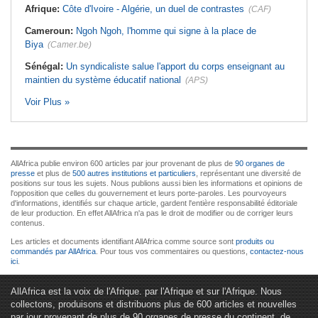
Afrique:
Côte d'Ivoire - Algérie, un duel de contrastes
(CAF)
Cameroun:
Ngoh Ngoh, l'homme qui signe à la place de
Biya
(Camer.be)
Sénégal:
Un syndicaliste salue l'apport du corps enseignant au
maintien du système éducatif national
(APS)
Voir Plus »
AllAfrica publie environ 600 articles par jour provenant de plus de
90 organes de
presse
et plus de
500 autres institutions et particuliers
, représentant une diversité de
positions sur tous les sujets. Nous publions aussi bien les informations et opinions de
l'opposition que celles du gouvernement et leurs porte-paroles. Les pourvoyeurs
d'informations, identifiés sur chaque article, gardent l'entière responsabilité éditoriale
de leur production. En effet AllAfrica n'a pas le droit de modifier ou de corriger leurs
contenus.
Les articles et documents identifiant AllAfrica comme source sont
produits ou
commandés par AllAfrica
. Pour tous vos commentaires ou questions,
contactez-nous
ici
.
AllAfrica est la voix de l'Afrique. par l'Afrique et sur l'Afrique. Nous
collectons, produisons et distribuons plus de 600 articles et nouvelles
par jour provenant de plus de 90 organes de presse du continent, de